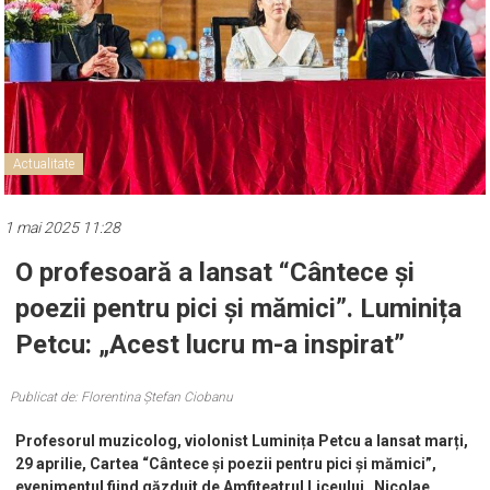
Actualitate
1 mai 2025 11:28
O profesoară a lansat “Cântece și
poezii pentru pici și mămici”. Luminița
Petcu: „Acest lucru m-a inspirat”
Publicat de: Florentina Ștefan Ciobanu
Profesorul muzicolog, violonist Luminița Petcu a lansat marți,
29 aprilie, Cartea “Cântece și poezii pentru pici și mămici”,
evenimentul fiind găzduit de Amfiteatrul Liceului „Nicolae