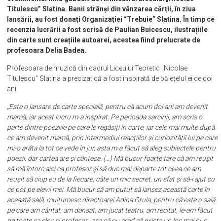
Titulescu” Slatina. Banii strânși din vânzarea cărții, în ziua
lansării, au fost donați Organizației “Trebuie” Slatina. În timp ce
recenzia lucrării a fost scrisă de Paulian Buicescu, ilustrațiile
din carte sunt creațiile autoarei, acestea fiind prelucrate de
profesoara Delia Badea.
Profesoara de muzică din cadrul Liceului Teoretic „Nicolae
Titulescu” Slatina a precizat că a fost inspirată de băiețelul ei de doi
ani.
„Este o lansare de carte specială, pentru că acum doi ani am devenit
mamă, iar acest lucru m-a inspirat. Pe perioada sarcinii, am scris o
parte dintre poeziile pe care le regăsiți în carte, iar cele mai multe după
ce am devenit mamă, prin intermediul reacțiilor și curiozității lui pe care
mi-o arăta la tot ce vede în jur, asta m-a făcut să aleg subiectele pentru
poezii, dar cartea are și cântece. (…) Mă bucur foarte tare că am reușit
să mă întorc aici ca profesor și să duc mai departe tot ceea ce am
reușit să ciup eu de la fiecare, câte un mic secret, un sfat și să-i ajut cu
ce pot pe elevii mei. Mă bucur că am putut să lansez această carte în
această sală, mulțumesc directoarei Adina Gruia, pentru că este o sală
pe care am cântat, am dansat, am jucat teatru, am recitat, le-am făcut
pe toate ca elev și profesor., așa că nu cred că exista un loc mai bun