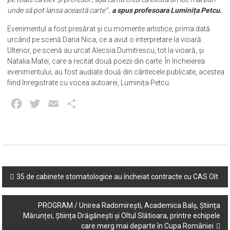
unde să pot lansa această carte” ,
a spus profesoara Luminița Petcu.
Evenimentul a fost presărat și cu momente artistice, prima dată
urcând pe scenă Daria Nica, ce a avut o interpretare la vioară.
Ulterior, pe scenă au urcat Alecsia Dumitrescu, tot la vioară, și
Natalia Matei, care a recitat două poezii din carte. În încheierea
evenimentului, au fost audiate două din cântecele publicate, acestea
fiind înregistrate cu vocea autoarei, Luminița Petcu.
Facebook
Twitter
Email
Partajează
Post
35 de cabinete stomatologice au încheiat contracte cu CAS Olt
navigation
PROGRAM / Unirea Radomirești, Academica Balș, Știința
Mărunței, Știința Drăgănești și Oltul Slătioara, printre echipele
care merg mai departe în Cupa României