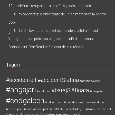
10 grade între temperatura de afară și cea interioară
Cum organizezi o aniversare de un an memorabilă pentru
copil
Un tânăr, lovit cu un obiect contondent, altul ar fi fost
împușcat cu un pistol cu bile, pe o stradă din comuna
Brâncoveni. Conflictul ar fi plecat de la o tânără
Taguri
#accidentolt
#accidentSlatina
#amenzicovidolt
#angajari
#barajSlătioara
#atislatina
#campanie
#codgalben
#codportocaliu
#concediucarantina
#coviddoctor
#crestereporci
#csmslatinazapada
#DNASpitalCaracal
#droguri
#drumurilemortiiolt
#fantanar
#fluidizaretrafic
#fondurieuropene
#gunoicorabia