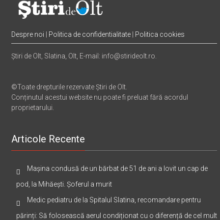
Despre noi
|
Politica de confidentialitate
|
Politica cookies
Știri de Olt, Slatina, Olt, E-mail: info@stirideolt.ro.
©Toate drepturile rezervate Știri de Olt.
Conținutul acestui website nu poate fi preluat fără acordul
proprietarului.
Articole Recente
Mașina condusă de un bărbat de 51 de ani a lovit un cap de
pod, la Mihăești. Șoferul a murit
Medic pediatru de la Spitalul Slatina, recomandare pentru
părinți: Să folosească aerul condiționat cu o diferență de cel mult