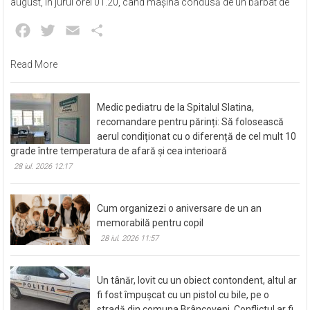
august, în jurul orei 01.20, când mașina condusă de un bărbat de
Facebook
Twitter
Email
Partajează
Read More
Medic pediatru de la Spitalul Slatina,
recomandare pentru părinți: Să folosească
aerul condiționat cu o diferență de cel mult 10
grade între temperatura de afară și cea interioară
28 iul. 2026 12:17
Cum organizezi o aniversare de un an
memorabilă pentru copil
28 iul. 2026 11:57
Un tânăr, lovit cu un obiect contondent, altul ar
fi fost împușcat cu un pistol cu bile, pe o
stradă din comuna Brâncoveni. Conflictul ar fi