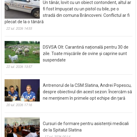
Un tânăr, lovit cu un obiect contondent, altul ar
fi fost împușcat cu un pistol cu bile, pe o
stradă din comuna Brâncoveni. Conflictul ar fi
plecat de la o tânără
22 iul. 2026 14:55
DSVSA Olt: Carantină națională pentru 30 de
zile. Toate mișcările de ovine și caprine sunt
suspendate
22 iul. 2026 13:57
Antrenorul de la CSM Slatina, Andrei Popescu,
despre obiectivul din acest sezon: Încercăm să
ne menținem în primele opt echipe din țară
20 iul. 2026 17:16
Cursuri de formare pentru asistenții medicali
de la Spitalul Slatina
17 iul. 2026 00:14