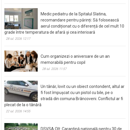
Read More
Medic pediatru de la Spitalul Slatina,
recomandare pentru părinți: Să folosească
aerul condiționat cu o diferență de cel mult 10
grade între temperatura de afară și cea interioară
28 iul. 2026 12:17
Cum organizezi o aniversare de un an
memorabilă pentru copil
28 iul. 2026 11:57
Un tânăr, lovit cu un obiect contondent, altul ar
fi fost împușcat cu un pistol cu bile, pe o
stradă din comuna Brâncoveni. Conflictul ar fi
plecat de la o tânără
22 iul. 2026 14:55