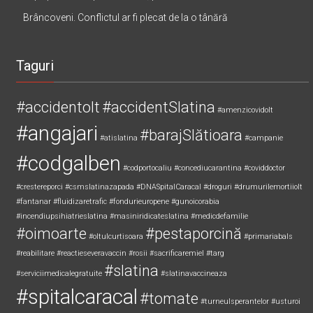
Un tânăr, lovit cu un obiect contondent, altul ar fi fost
împușcat cu un pistol cu bile, pe o stradă din comuna
Brâncoveni. Conflictul ar fi plecat de la o tânără
Taguri
#accidentolt
#accidentSlatina
#amenzicovidolt
#angajari
#barajSlătioara
#atislatina
#campanie
#codgalben
#codportocaliu
#concediucarantina
#coviddoctor
#crestereporci
#csmslatinazapada
#DNASpitalCaracal
#droguri
#drumurilemortiiolt
#fantanar
#fluidizaretrafic
#fondurieuropene
#gunoicorabia
#incendiupsihiatrieslatina
#masiniridicateslatina
#medicdefamilie
#oimoarte
#pestaporcină
#oltulcurtisoara
#primariabals
#reabilitare
#reactieseveravaccin
#rosii
#sacrificaremiel #targ
#slatina
#serviciimedicalegratuite
#slatinavaccineaza