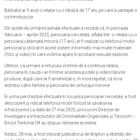
pe numele unui bărbat de 71 de ani, cercetat pentru pornografie
infantilă și șantaj, ambele în formă continuată.
Bărbatul ar fi avut o relație cu o tânără de 17 ani, pe care a șantajat-o
ca trimite poze
Din actele de urmărire penală efectuate a rezultat că, în perioada
februarie – aprilie 2025, persoana cercetată, aflată într- o relație cu o
persoană vătămată minoră (17 ani), ar fi realizat cu telefonul mobil
personal și stocat în acest sistem informatic mai multe materiale
(foto și video) în care victima apare în ipostaze sexuale explicite.
Ulterior, ca urmare a refuzului victimei de a continua relația,
persoana în cauză i-ar fi trimis acesteia pozele și videoclipurile
produse, după care ar fi amenințat-o, în mod repetat, că le va
distribui către familie și persoane din anturajul minorei.
În urma percheziției efectuate în locuința persoanei cercetate, a fost
descoperit și ridicat telefonul mobil folosit la săvârșirea
infracțiunilor.La data de 27 mai 2025, procurorii Direcției de
Investigare a Infracțiunilor de Criminalitate Organizată și Terorism –
Biroul Teritorial Olt au dispus reținerea acesteia.