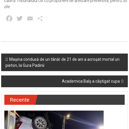
Astăzi, 28 mai, a fost sesizat judecătorul de drepturi și libertăți din
cadrul Tribunalului Olt cu propunere de arestare preventivă, pentru 30
zile.
Facebook
Twitter
Email
Partajează
Post
Mașina condusă de un tânăr de 21 de ani a acroșat mortal un
pieton, la Gura Padinii
navigation
Academica Balș a câștigat cupa
Recente