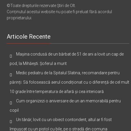
©Toate drepturile rezervate Știri de Olt.
Conținutul acestui website nu poate fi preluat fără acordul
proprietarului.
Articole Recente
Mașina condusă de un bărbat de 51 de ani a lovit un cap de
pod, la Mihăești. Șoferul a murit
Medic pediatru de la Spitalul Slatina, recomandare pentru
părinți: Să folosească aerul condiționat cu o diferență de cel mult
10 grade între temperatura de afară și cea interioară
Cum organizezi o aniversare de un an memorabilă pentru
copil