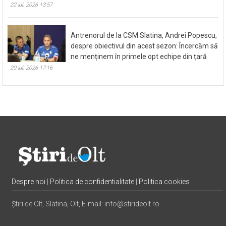
zile. Toate mișcările de ovine și caprine sunt
suspendate
22 iul. 2026 13:57
Antrenorul de la CSM Slatina, Andrei Popescu,
despre obiectivul din acest sezon: Încercăm să
ne menținem în primele opt echipe din țară
20 iul. 2026 17:16
Despre noi
|
Politica de confidentialitate
|
Politica cookies
Știri de Olt, Slatina, Olt, E-mail: info@stirideolt.ro.