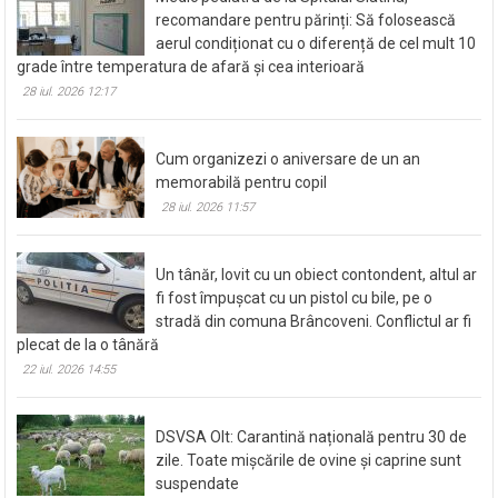
Medic pediatru de la Spitalul Slatina,
recomandare pentru părinți: Să folosească
aerul condiționat cu o diferență de cel mult 10
grade între temperatura de afară și cea interioară
28 iul. 2026 12:17
Cum organizezi o aniversare de un an
memorabilă pentru copil
28 iul. 2026 11:57
Un tânăr, lovit cu un obiect contondent, altul ar
fi fost împușcat cu un pistol cu bile, pe o
stradă din comuna Brâncoveni. Conflictul ar fi
plecat de la o tânără
22 iul. 2026 14:55
DSVSA Olt: Carantină națională pentru 30 de