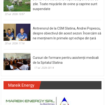
DSVSA Olt: Carantină națională pentru 30 de
zile. Toate mișcările de ovine și caprine sunt
suspendate
22 iul. 2026 13:57
Antrenorul de la CSM Slatina, Andrei Popescu,
despre obiectivul din acest sezon: Încercăm să
ne menținem în primele opt echipe din țară
20 iul. 2026 17:16
Cursuri de formare pentru asistenții medicali
de la Spitalul Slatina
17 iul. 2026 00:14
Mareik Energy