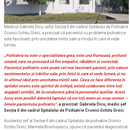
Medicul Gabriela Dicu, șeful Secția II din cadrul Spitalului de Psihiatrie
Cronici Schitu Greci, a precizat că pacientul cu probleme psihiatrice
este fascinant, prin unicitatea minții sale și modul în care el vede
lumea.
„Psihiatria nu este o specialitatea grea, este una frumoasă, profund
umană, care ne provoacă să fim empatici, răbdători și conectați.
Pacientul psihiatric este poate cel mai fascinant pacient, prin natura
sentimentelor și trăirilor sale, prin felul în care el vede lumea, și nu
în ultimul rând prin unicitatea minții sale. Ceea ce face diferența în
spitalul nostru este spiritul de echipă, există colaborare între toți
angajații unității, de la conducere până la personalul auxiliar. Acest
lucru este posibil datorită faptului că noi toți avem un scop comun –
binele pacientului psihiatric”
,
a precizat Gabriela Dicu, medic șef
Secția II din cadrul Spitalului de Psihiatrie Cronici Schitu Greci.
Asistentul șef al Secției II din cadrul Spitalului de psihiatrie Cronici
Schitu Greci, Marinela Brumușescu, spune că pacientul diagnosticat