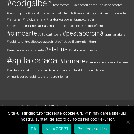
#codgalben
#codportocaliu
#concediucarantina
#coviddoctor
#crestereporci
#csmslatinazapada
#DNASpitalCaracal
#droguri
#drumurilemortiiolt
#fantanar
#fluidizaretrafic
#fondurieuropene
#gunoicorabia
#incendiupsihiatrieslatina
#masiniridicateslatina
#medicdefamilie
#oimoarte
#pestaporcină
#oltulcurtisoara
#primariabals
#reabilitare
#reactieseveravaccin
#rosii
#sacrificaremiel #targ
#slatina
#serviciimedicalegratuite
#slatinavaccineaza
#spitalcaracal
#tomate
#turneulsperantelor
#usturoi
#vindecaricovid
3tomata
jandarmii olteni
la bilant
lotulcsmslatina
primariaperietireabilitat
rotatiapremierilor
Copyright © 2026
Știri de Olt
. All rights reserved. Theme:
ColorNews
by
ThemeGrill. Powered by
WordPress
.
Site-ul stirideolt.ro foloseste cookie-uri. Prin navigarea site-ului
nostru, sunteti de acord cu folosirea cookie-urilor.
DA
NU ACCEPT
Politica cookies