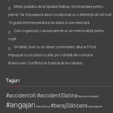
Medic pediatru de la Spitalul Slatina, recomandare pentru
părinți: Să folosească aerul condiționat cu o diferență de cel mult
10 grade între temperatura de afară și cea interioară
Cum organizezi o aniversare de un an memorabilă pentru
copil
Un tânăr, lovit cu un obiect contondent, altul ar fi fost
împușcat cu un pistol cu bile, pe o stradă din comuna
Brâncoveni. Conflictul ar fi plecat de la o tânără
Taguri
#accidentolt
#accidentSlatina
#amenzicovidolt
#angajari
#barajSlătioara
#atislatina
#campanie