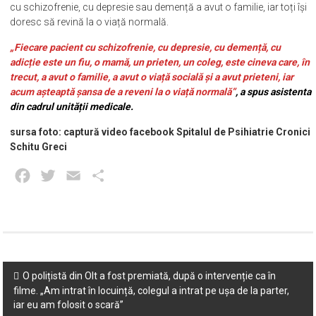
cu schizofrenie, cu depresie sau demență a avut o familie, iar toți își
doresc să revină la o viață normală.
„Fiecare pacient cu schizofrenie, cu depresie, cu demență, cu
adicție este un fiu, o mamă, un prieten, un coleg, este cineva care, în
trecut, a avut o familie, a avut o viață socială și a avut prieteni, iar
acum așteaptă șansa de a reveni la o viață normală”
, a spus asistenta
din cadrul unității medicale.
sursa foto: captură video facebook Spitalul de Psihiatrie Cronici
Schitu Greci
Facebook
Twitter
Email
Partajează
Post
O polițistă din Olt a fost premiată, după o intervenție ca în
filme. „Am intrat în locuință, colegul a intrat pe ușa de la parter,
navigation
iar eu am folosit o scară”