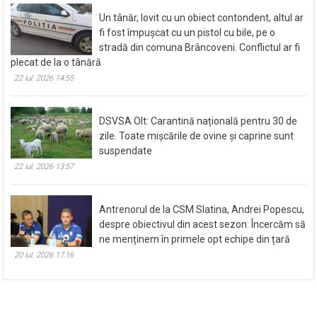
Un tânăr, lovit cu un obiect contondent, altul ar
fi fost împușcat cu un pistol cu bile, pe o
stradă din comuna Brâncoveni. Conflictul ar fi
plecat de la o tânără
22 iul. 2026 14:55
DSVSA Olt: Carantină națională pentru 30 de
zile. Toate mișcările de ovine și caprine sunt
suspendate
22 iul. 2026 13:57
Antrenorul de la CSM Slatina, Andrei Popescu,
despre obiectivul din acest sezon: Încercăm să
ne menținem în primele opt echipe din țară
20 iul. 2026 17:16