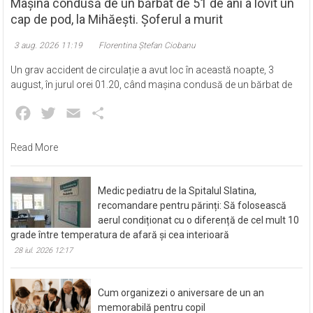
Mașina condusă de un bărbat de 51 de ani a lovit un
cap de pod, la Mihăești. Șoferul a murit
3 aug. 2026 11:19
Florentina Ștefan Ciobanu
Un grav accident de circulație a avut loc în această noapte, 3
august, în jurul orei 01.20, când mașina condusă de un bărbat de
Facebook
Twitter
Email
Partajează
Read More
Medic pediatru de la Spitalul Slatina,
recomandare pentru părinți: Să folosească
aerul condiționat cu o diferență de cel mult 10
grade între temperatura de afară și cea interioară
28 iul. 2026 12:17
Cum organizezi o aniversare de un an
memorabilă pentru copil