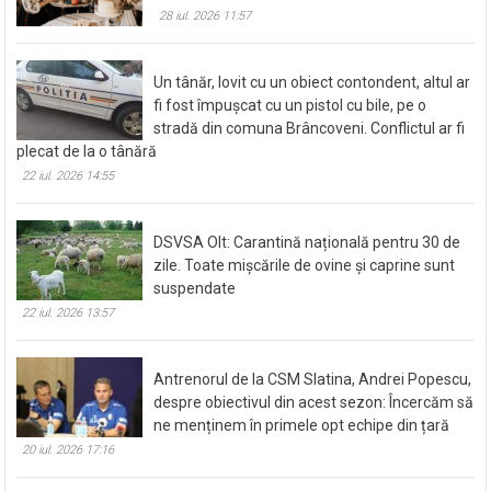
28 iul. 2026 11:57
Un tânăr, lovit cu un obiect contondent, altul ar
fi fost împușcat cu un pistol cu bile, pe o
stradă din comuna Brâncoveni. Conflictul ar fi
plecat de la o tânără
22 iul. 2026 14:55
DSVSA Olt: Carantină națională pentru 30 de
zile. Toate mișcările de ovine și caprine sunt
suspendate
22 iul. 2026 13:57
Antrenorul de la CSM Slatina, Andrei Popescu,
despre obiectivul din acest sezon: Încercăm să
ne menținem în primele opt echipe din țară
20 iul. 2026 17:16