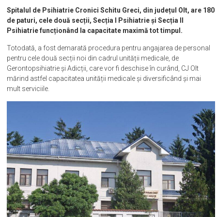
Spitalul de Psihiatrie Cronici Schitu Greci, din județul Olt, are 180
de paturi, cele două secții, Secția I Psihiatrie și Secția II
Psihiatrie funcționând la capacitate maximă tot timpul.
Totodată, a fost demarată procedura pentru angajarea de personal
pentru cele două secții noi din cadrul unității medicale, de
Gerontopsihiatrie și Adicții, care vor fi deschise în curând, CJ Olt
mărind astfel capacitatea unității medicale și diversificând și mai
mult serviciile.