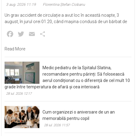
3 aug. 2026 11:19
Florentina Ștefan Ciobanu
Un grav accident de circulație a avut loc în această noapte, 3
august, în jurul orei 01.20, când mașina condusă de un bărbat de
Facebook
Twitter
Email
Partajează
Read More
Medic pediatru de la Spitalul Slatina,
recomandare pentru părinți: Să folosească
aerul condiționat cu o diferență de cel mult 10
grade între temperatura de afară și cea interioară
28 iul. 2026 12:17
Cum organizezi o aniversare de un an
memorabilă pentru copil
28 iul. 2026 11:57