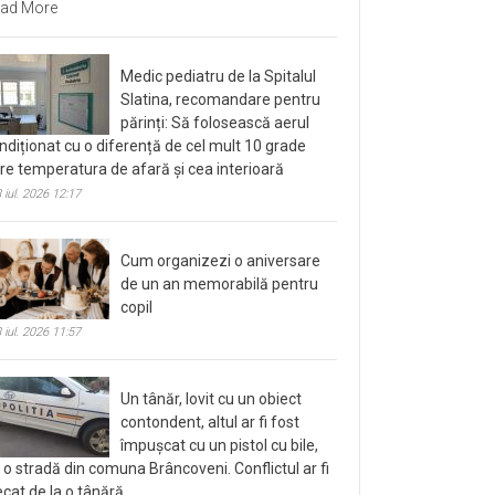
ad More
Medic pediatru de la Spitalul
Slatina, recomandare pentru
părinți: Să folosească aerul
ndiționat cu o diferență de cel mult 10 grade
tre temperatura de afară și cea interioară
 iul. 2026 12:17
Cum organizezi o aniversare
de un an memorabilă pentru
copil
 iul. 2026 11:57
Un tânăr, lovit cu un obiect
contondent, altul ar fi fost
împușcat cu un pistol cu bile,
 o stradă din comuna Brâncoveni. Conflictul ar fi
ecat de la o tânără