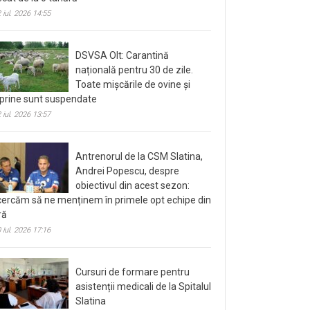
 iul. 2026 14:55
DSVSA Olt: Carantină
națională pentru 30 de zile.
Toate mișcările de ovine și
prine sunt suspendate
 iul. 2026 13:57
Antrenorul de la CSM Slatina,
Andrei Popescu, despre
obiectivul din acest sezon:
cercăm să ne menținem în primele opt echipe din
ră
 iul. 2026 17:16
Cursuri de formare pentru
asistenții medicali de la Spitalul
Slatina