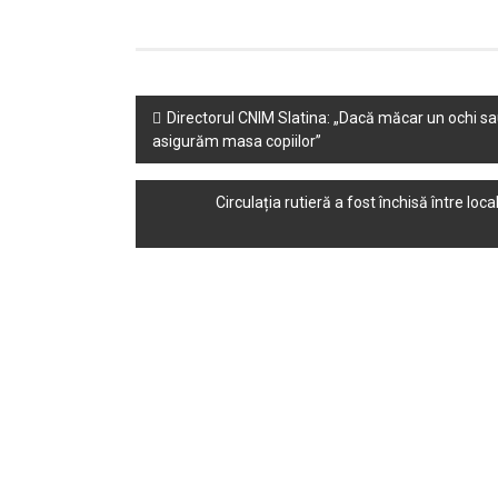
Post
Directorul CNIM Slatina: „Dacă măcar un ochi sau o
asigurăm masa copiilor”
navigation
Circulația rutieră a fost închisă între loc