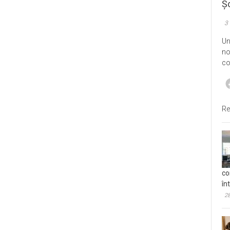
Șo
3
Un
no
co
Re
co
în
28