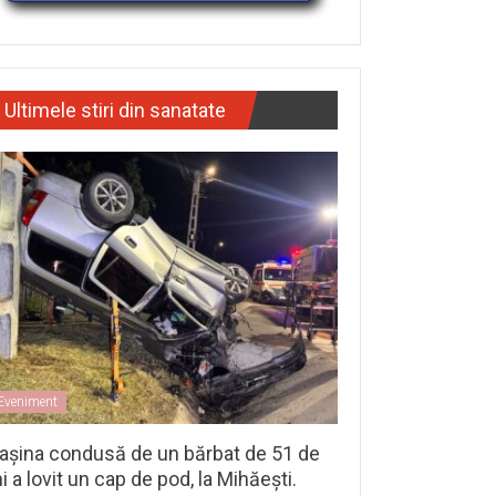
Ultimele stiri din sanatate
Eveniment
așina condusă de un bărbat de 51 de
i a lovit un cap de pod, la Mihăești.