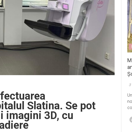
M
an
Șo
3
efectuarea
Un
no
italul Slatina. Se pot
co
i imagini 3D, cu
radiere