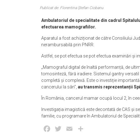
Publicat de: Florentina Ștefan Ciobanu
Ambulatoriul de specialitate din cadrul Spitalul
efectuarea mamografiilor.
Aparatul a fost achiziționat de către Consiliului Ju
nerambursabilă prin PNRR.
Astfel, se pot efectua se pot efectua examinări și i
„Mamograful digital de înaltă performanță, de ultim
tomosinteză, fără iradiere. Sistemul gantry versatil
completă și complexă. Este o investiție importantă 
cancerului la sân”,
au transmis reprezentanții Sp
În România, cancerul mamar ocupă locul 2, în ceea 
Investigația imagistică este decontată de CAS și se 
familie, cu programare în Ambulatoriul de Specialita
Facebook
Twitter
Email
Partajează