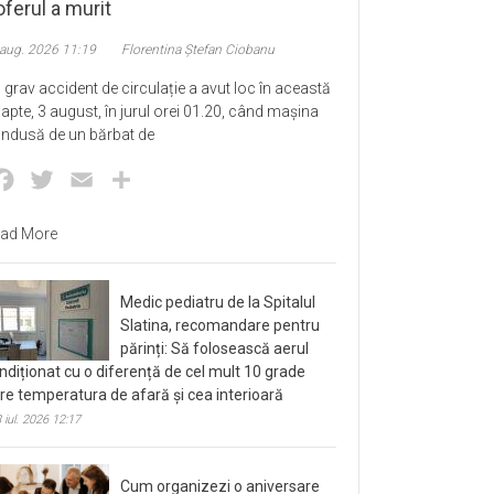
ferul a murit
 aug. 2026 11:19
Florentina Ștefan Ciobanu
 grav accident de circulație a avut loc în această
apte, 3 august, în jurul orei 01.20, când mașina
ndusă de un bărbat de
Facebook
Twitter
Email
Partajează
ad More
Medic pediatru de la Spitalul
Slatina, recomandare pentru
părinți: Să folosească aerul
ndiționat cu o diferență de cel mult 10 grade
tre temperatura de afară și cea interioară
 iul. 2026 12:17
Cum organizezi o aniversare