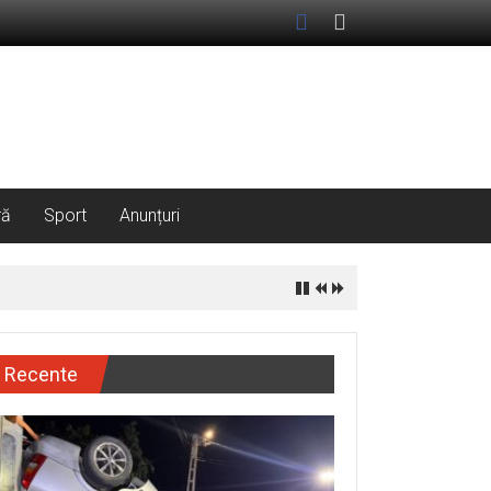
ră
Sport
Anunțuri
Recente