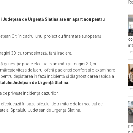
Re
ui Județean de Urgență Slatina are un apart nou pentru
dețean Olt, în cadrul unui proiect cu finanțare europeană
co
în
28
magini 3D, cu tomosinteză, fără iradiere.
ă generație poate efectua examinări și imagini 3D, cu
 mărește viteza de lucru, oferă pacientei confort și o examinare
pentru depistarea în fază incipientă și diagnosticarea rapidă a
italuluiJudețean de Urgență Slatina.
28
ce privește incidența cazurilor.
efectuează în baza biletului de trimitere de la medicul de
te al Spitalului Județean de Urgență Slatina.
pe
pl