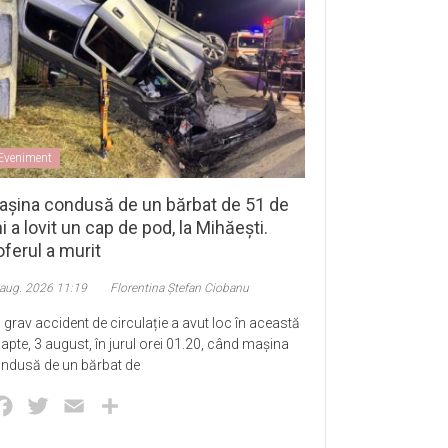
Eveniment
așina condusă de un bărbat de 51 de
i a lovit un cap de pod, la Mihăești.
ferul a murit
 aug. 2026 11:19
Florentina Ștefan Ciobanu
 grav accident de circulație a avut loc în această
apte, 3 august, în jurul orei 01.20, când mașina
ndusă de un bărbat de
Facebook
Twitter
Email
Partajează