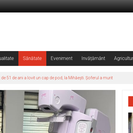
alitate
Sănătate
Eveniment
Invățământ
Agricultu
 51 de ani a lovit un cap de pod, la Mihăești. Șoferul a murit