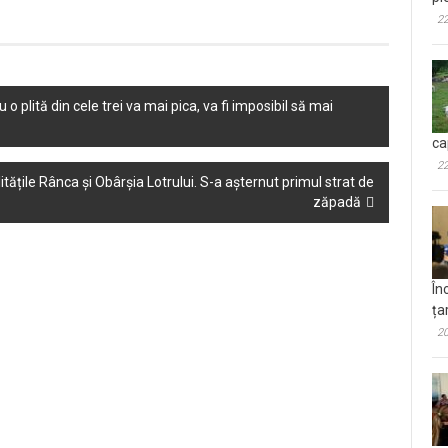
22
 plită din cele trei va mai pica, va fi imposibil să mai
ca
22
alitățile Rânca și Obârșia Lotrului. S-a așternut primul strat de
zăpadă
În
ța
20