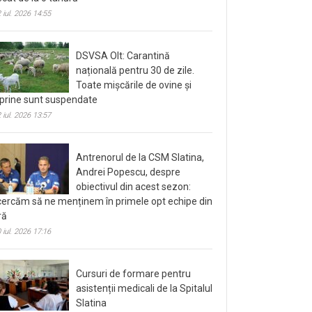
 iul. 2026 14:55
DSVSA Olt: Carantină
națională pentru 30 de zile.
Toate mișcările de ovine și
prine sunt suspendate
 iul. 2026 13:57
Antrenorul de la CSM Slatina,
Andrei Popescu, despre
obiectivul din acest sezon:
cercăm să ne menținem în primele opt echipe din
ră
 iul. 2026 17:16
Cursuri de formare pentru
asistenții medicali de la Spitalul
Slatina