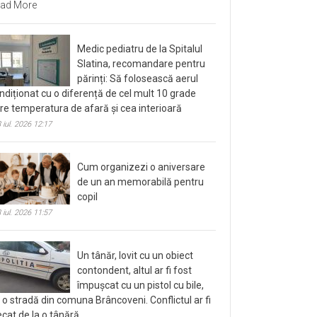
ad More
Medic pediatru de la Spitalul
Slatina, recomandare pentru
părinți: Să folosească aerul
ndiționat cu o diferență de cel mult 10 grade
tre temperatura de afară și cea interioară
 iul. 2026 12:17
Cum organizezi o aniversare
de un an memorabilă pentru
copil
 iul. 2026 11:57
Un tânăr, lovit cu un obiect
contondent, altul ar fi fost
împușcat cu un pistol cu bile,
 o stradă din comuna Brâncoveni. Conflictul ar fi
ecat de la o tânără