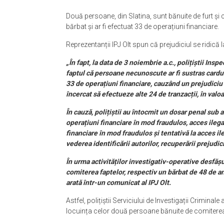
Două persoane, din Slatina, sunt bănuite de furt și 
bărbat și ar fi efectuat 33 de operațiuni financiare.
Reprezentanții IPJ Olt spun că prejudiciul se ridică l
„În fapt, la data de 3 noiembrie a.c., polițiștii Insp
faptul că persoane necunoscute ar fi sustras cardul 
33 de operațiuni financiare, cauzând un prejudiciu 
încercat să efectueze alte 24 de tranzacții, în valoa
În cauză, polițiștii au întocmit un dosar penal sub a
operațiuni financiare în mod fraudulos, acces ilega
financiare în mod fraudulos și tentativă la acces il
vederea identificării autorilor, recuperării prejudic
În urma activităților investigativ-operative desfășu
comiterea faptelor, respectiv un bărbat de 48 de an
arată într-un comunicat al IPJ Olt.
Astfel, polițiștii Serviciului de Investigații Crimina
locuința celor două persoane bănuite de comiterea