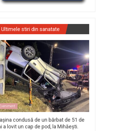
Ultimele stiri din sanatate
Eveniment
așina condusă de un bărbat de 51 de
i a lovit un cap de pod, la Mihăești.