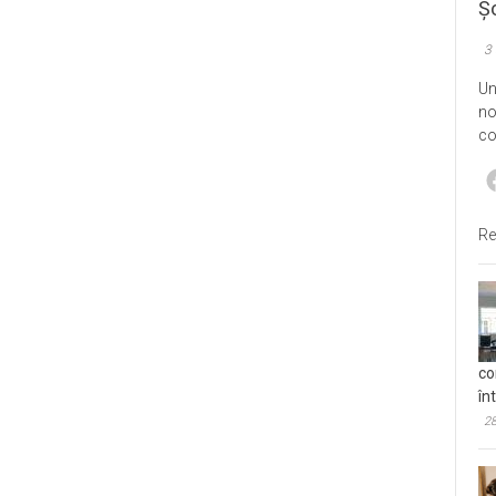
Șo
3
Un
no
co
Re
co
în
28