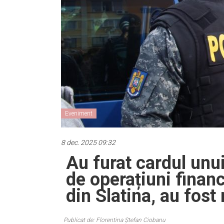
Eveniment
8 dec. 2025 09:32
Au furat cardul unui
de operațiuni finan
din Slatina, au fost 
Publicat de: Florentina Ștefan Ciobanu