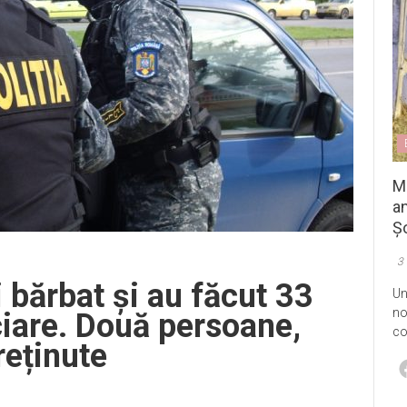
M
an
Șo
3
 bărbat și au făcut 33
Un
no
ciare. Două persoane,
co
reținute