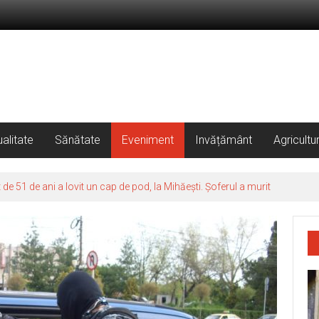
alitate
Sănătate
Eveniment
Invățământ
Agricultu
 51 de ani a lovit un cap de pod, la Mihăești. Șoferul a murit