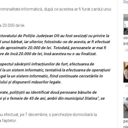
Re
criminalitate informatică, după ce acestea ar fi furat cardul unui
a 20.000 de lei.
ectoratului de Poliție Județean Olt au fost sesizați cu privire la
co
unui bărbat, iar ulterior, folosindu-se de acesta, ar fi efectuat
în
de aproximativ 20.000 de lei. Totodată, persoanele ar mai fi
28
re de încă 20.000 de lei, însă acestea nu s-au finalizat.
spectul săvârșirii infracțiunilor de furt, efectuarea de
l la un sistem informatic, tentativă la efectuarea de operațiuni
egal la un sistem informatic, fiind continuate cercetările în
iului și dispunerii măsurilor legale.
28
rate, polițiștii au identificat două persoane bănuite de
i și o femeie de 45 de ani, ambii din municipiul Slatina”, se
le au efectuat, pe 7 decembrie, o percheziție domiciliară la
 faptelor.
pe
pl