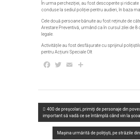
În urma percheziției, au fost descoperite și ridicat
conduse la sediul poliției pentru audieri, în baza 
Cele două persoane bănuite au fost reținute de către 
Arestare Preventivă, urmând ca în cursul zilei de 8
legale.
Activitățile au fost desfășurate cu sprijinul polițiștil
pentru Acțiuni Speciale Olt
Facebook
Twitter
Email
Partajează
Post
400 de preșcolari, primiți de personaje din poveșt
important să vadă ce se întâmplă când vin la școa
navigation
Mașina urmărită de polițiști, pe străzile din