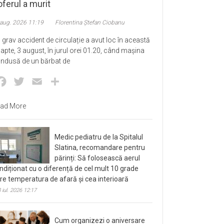
ferul a murit
 aug. 2026 11:19
Florentina Ștefan Ciobanu
 grav accident de circulație a avut loc în această
apte, 3 august, în jurul orei 01.20, când mașina
ndusă de un bărbat de
Facebook
Twitter
Email
Partajează
ad More
Medic pediatru de la Spitalul
Slatina, recomandare pentru
părinți: Să folosească aerul
ndiționat cu o diferență de cel mult 10 grade
tre temperatura de afară și cea interioară
 iul. 2026 12:17
Cum organizezi o aniversare