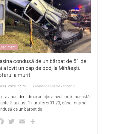
Eveniment
așina condusă de un bărbat de 51 de
i a lovit un cap de pod, la Mihăești.
ferul a murit
 aug. 2026 11:19
Florentina Ștefan Ciobanu
 grav accident de circulație a avut loc în această
apte, 3 august, în jurul orei 01.20, când mașina
ndusă de un bărbat de
Facebook
Twitter
Email
Partajează