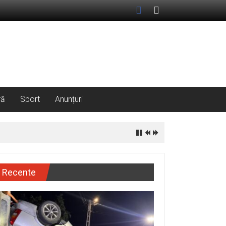
ră
Sport
Anunțuri
Recente