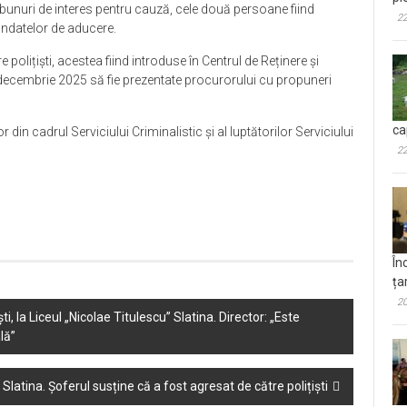
e bunuri de interes pentru cauză, cele două persoane fiind
22
mandatelor de aducere.
polițiști, acestea fiind introduse în Centrul de Reținere și
 decembrie 2025 să fie prezentate procurorului cu propuneri
ca
or din cadrul Serviciului Criminalistic și al luptătorilor Serviciului
22
În
ța
20
i, la Liceul „Nicolae Titulescu” Slatina. Director: „Este
lă”
 Slatina. Șoferul susține că a fost agresat de către polițiști