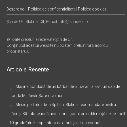
Despre noi
|
Politica de confidentialitate
|
Politica cookies
Știri de Olt, Slatina, Olt, E-mail: info@stirideolt.ro.
©Toate drepturile rezervate Știri de Olt.
Conținutul acestui website nu poate fi preluat fără acordul
proprietarului.
Articole Recente
Mașina condusă de un bărbat de 51 de ani a lovit un cap de
pod, la Mihăești. Șoferul a murit
Medic pediatru de la Spitalul Slatina, recomandare pentru
părinți: Să folosească aerul condiționat cu o diferență de cel mult
10 grade între temperatura de afară și cea interioară