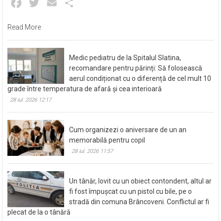
Facebook
Twitter
Email
Partajează
Read More
Medic pediatru de la Spitalul Slatina,
recomandare pentru părinți: Să folosească
aerul condiționat cu o diferență de cel mult 10
grade între temperatura de afară și cea interioară
28 iul. 2026 12:17
Cum organizezi o aniversare de un an
memorabilă pentru copil
28 iul. 2026 11:57
Un tânăr, lovit cu un obiect contondent, altul ar
fi fost împușcat cu un pistol cu bile, pe o
stradă din comuna Brâncoveni. Conflictul ar fi
plecat de la o tânără