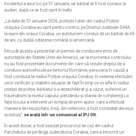
Incidentul a avut loc pe 31 ianuarie, iar bărbat ar fi fost condus la
audieri, după ce ar fost oprit în trafic.
„La data de 31 ianuarie 2026, polițiștii rutieri din cadrul Poliției
orașului Corabia au oprit pentru control, pe Drumul Județean 544A,
la ieșire din orașul Corabia, un autoturism condus de un bărbat de 69
de ani, cu dublă cetățenie română si americană.
Întrucât acesta a prezentat un permis de conducere emis de
autoritățile din Statele Unite ale Americii, iar la momentul controlului
nu au fost prezentate documente din care să rezulte dreptul de a
conduce autovehicule pe teritoriul României, persoana în cauză a
fost condusă la sediul Poliției orașului Corabia, în vederea efectuării
unor verificări și stabilirii situației de fapt.În timp ce se afla în sediul
unității de poliție, bărbatul s-a dezechilibrat și a căzut, suferind un
traumatism la nivelul capului, pierzându-și starea de conștiență.La
fața locului a intervenit un echipaj de prim ajutor, care a efectuat
manevre de resuscitare, însă, din nefericire, a fost constatat decesul
acestuia”,
se arată într-un comunicat al IPJ Olt.
În acest dosar, a fost sesizat procurorul de caz din cadrul
Parchetului de pe lângă Judecătoria Corabia, care a întocmit un