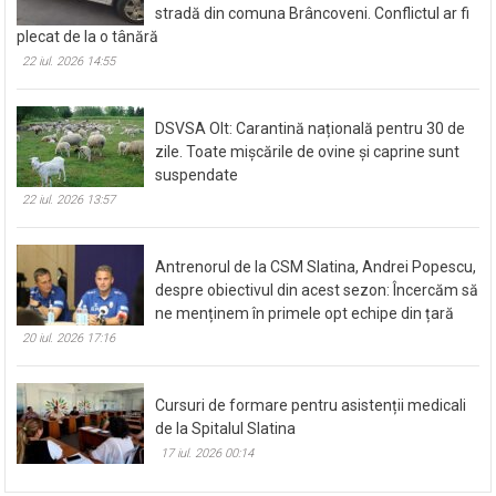
stradă din comuna Brâncoveni. Conflictul ar fi
plecat de la o tânără
22 iul. 2026 14:55
DSVSA Olt: Carantină națională pentru 30 de
zile. Toate mișcările de ovine și caprine sunt
suspendate
22 iul. 2026 13:57
Antrenorul de la CSM Slatina, Andrei Popescu,
despre obiectivul din acest sezon: Încercăm să
ne menținem în primele opt echipe din țară
20 iul. 2026 17:16
Cursuri de formare pentru asistenții medicali
de la Spitalul Slatina
17 iul. 2026 00:14