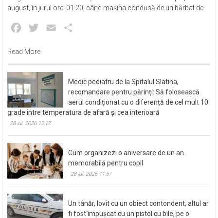
august, în jurul orei 01.20, când mașina condusă de un bărbat de
Facebook
Twitter
Email
Partajează
Read More
Medic pediatru de la Spitalul Slatina,
recomandare pentru părinți: Să folosească
aerul condiționat cu o diferență de cel mult 10
grade între temperatura de afară și cea interioară
28 iul. 2026 12:17
Cum organizezi o aniversare de un an
memorabilă pentru copil
28 iul. 2026 11:57
Un tânăr, lovit cu un obiect contondent, altul ar
fi fost împușcat cu un pistol cu bile, pe o