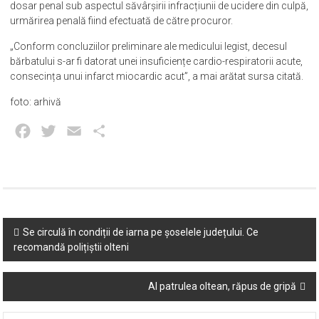
dosar penal sub aspectul săvârșirii infracțiunii de ucidere din culpă,
urmărirea penală fiind efectuată de către procuror.
„Conform concluziilor preliminare ale medicului legist, decesul
bărbatului s-ar fi datorat unei insuficiențe cardio-respiratorii acute,
consecința unui infarct miocardic acut”, a mai arătat sursa citată.
foto: arhivă
Facebook
Twitter
Email
Partajează
Post
Se circulă în condiții de iarna pe șoselele județului. Ce
recomandă polițiștii olteni
navigation
Al patrulea oltean, răpus de gripă