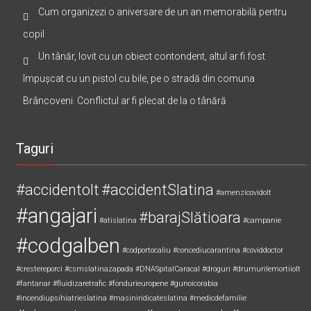
Cum organizezi o aniversare de un an memorabilă pentru
copil
Un tânăr, lovit cu un obiect contondent, altul ar fi fost
împușcat cu un pistol cu bile, pe o stradă din comuna
Brâncoveni. Conflictul ar fi plecat de la o tânără
Taguri
#accidentolt
#accidentSlatina
#amenzicovidolt
#angajari
#barajSlătioara
#atislatina
#campanie
#codgalben
#codportocaliu
#concediucarantina
#coviddoctor
#crestereporci
#csmslatinazapada
#DNASpitalCaracal
#droguri
#drumurilemortiiolt
#fantanar
#fluidizaretrafic
#fondurieuropene
#gunoicorabia
#incendiupsihiatrieslatina
#masiniridicateslatina
#medicdefamilie