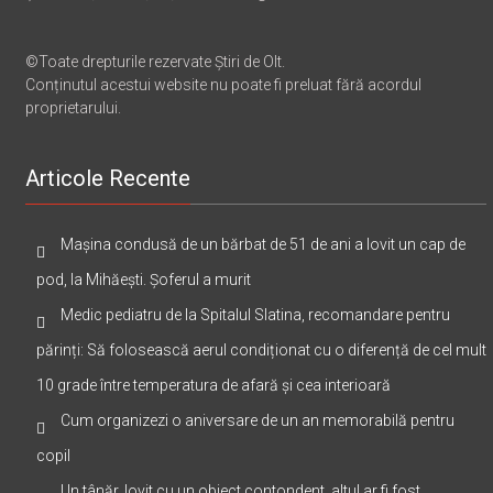
Știri de Olt, Slatina, Olt, E-mail: info@stirideolt.ro.
©Toate drepturile rezervate Știri de Olt.
Conținutul acestui website nu poate fi preluat fără acordul
proprietarului.
Articole Recente
Mașina condusă de un bărbat de 51 de ani a lovit un cap de
pod, la Mihăești. Șoferul a murit
Medic pediatru de la Spitalul Slatina, recomandare pentru
părinți: Să folosească aerul condiționat cu o diferență de cel mult
10 grade între temperatura de afară și cea interioară
Cum organizezi o aniversare de un an memorabilă pentru