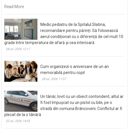
Facebook
Twitter
Email
Partajează
Read More
Medic pediatru de la Spitalul Slatina,
recomandare pentru părinți: Să folosească
aerul condiționat cu o diferență de cel mult 10
grade între temperatura de afară și cea interioară
28 iul. 2026 12:17
Cum organizezi o aniversare de un an
memorabilă pentru copil
28 iul. 2026 11:57
Un tânăr, lovit cu un obiect contondent, altul ar
fi fost împușcat cu un pistol cu bile, pe o
stradă din comuna Brâncoveni. Conflictul ar fi
plecat de la o tânără