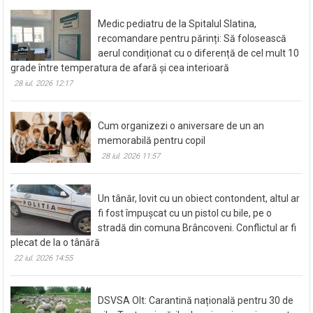
Read More
Medic pediatru de la Spitalul Slatina,
recomandare pentru părinți: Să folosească
aerul condiționat cu o diferență de cel mult 10
grade între temperatura de afară și cea interioară
28 iul. 2026 12:17
Cum organizezi o aniversare de un an
memorabilă pentru copil
28 iul. 2026 11:57
Un tânăr, lovit cu un obiect contondent, altul ar
fi fost împușcat cu un pistol cu bile, pe o
stradă din comuna Brâncoveni. Conflictul ar fi
plecat de la o tânără
22 iul. 2026 14:55