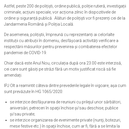
prevenirea și combaterea faptelor antisociale, precum și pentru
siguranța și fluența traficului rutier, pe raza întregului județ.
Astfel, peste 200 de polițiști, ordine publică, poliție rutieră, investigații
criminale, acțiuni speciale, vor acționa zilnic în dispozitivele de
ordine și siguranță publică. Alături de polițiști vor fi prezenți cei de la
Jandarmeria Română și Poliția Locală.
De asemenea, polițiștii, împreună cu reprezentanți ai celorlalte
instituții cu atribuții în domeniu, desfășoară activități verificare a
respectării măsurilor pentru prevenirea și combaterea efectelor
pandemiei de COVID-19.
Chiar dacă este Anul Nou, circulația după ora 23.00 este interzisă,
cei care sunt găsiți pe străzi fără un motiv justificat riscă să fie
amendați.
IPJ Olt a reamintit câteva dintre prevederile legale în vigoare, așa cum
sunt prevăzute în HG 1065/2020:
se interzice desfăşurarea de reuniuni cu prilejul unor sărbători,
aniversări, petreceri în spaţii închise şi/sau deschise, publice
şi/sau private;