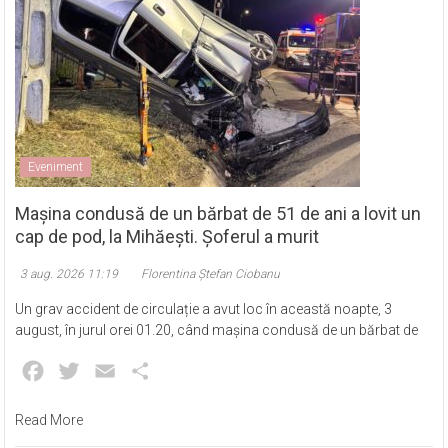
Eveniment
Mașina condusă de un bărbat de 51 de ani a lovit un
cap de pod, la Mihăești. Șoferul a murit
3 aug. 2026 11:19
Florentina Ștefan Ciobanu
Un grav accident de circulație a avut loc în această noapte, 3
august, în jurul orei 01.20, când mașina condusă de un bărbat de
Facebook
Twitter
Email
Partajează