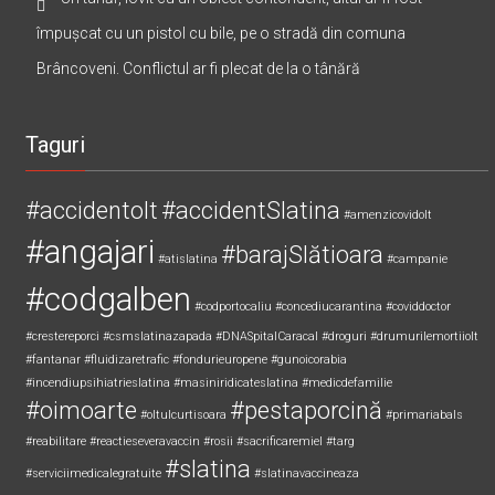
copil
Un tânăr, lovit cu un obiect contondent, altul ar fi fost
împușcat cu un pistol cu bile, pe o stradă din comuna
Brâncoveni. Conflictul ar fi plecat de la o tânără
Taguri
#accidentolt
#accidentSlatina
#amenzicovidolt
#angajari
#barajSlătioara
#atislatina
#campanie
#codgalben
#codportocaliu
#concediucarantina
#coviddoctor
#crestereporci
#csmslatinazapada
#DNASpitalCaracal
#droguri
#drumurilemortiiolt
#fantanar
#fluidizaretrafic
#fondurieuropene
#gunoicorabia
#incendiupsihiatrieslatina
#masiniridicateslatina
#medicdefamilie
#oimoarte
#pestaporcină
#oltulcurtisoara
#primariabals
#reabilitare
#reactieseveravaccin
#rosii
#sacrificaremiel #targ