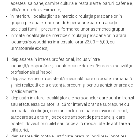
se interzice organizarea de evenimente private (nunţi, botezuri,
mese festive etc.) în spaţii închise, cum ar fi, fără a se limita la
acestea, saloane, cămine culturale, restaurante, baruri, cafenele,
săli/corturi de evenimente;
în interiorul localităţilor se interzic circulaţia persoanelor în
grupuri pietonale mai mari de 6 persoane care nu aparţin
aceleiaşi familii, precum şi formarea unor asemenea grupuri;
în toate localităţile se interzice circulaţia persoanelor în afara
locuinţei/gospodăriei în intervalul orar 23,00 – 5,00, cu
următoarele excepţii:
deplasarea în interes profesional, inclusiv între
locuinţă/gospodărie şi locul/locurile de desfăşurare a activităţii
profesionale şi înapoi;
deplasarea pentru asistenţă medicală care nu poate fi amânată
şi nici realizată de la distanţă, precum şi pentru achiziţionarea de
medicamente;
deplasări în afara localităţilor ale persoanelor care sunt în tranzit
sau efectuează călătorii al căror interval orar se suprapune cu
perioada interdicţiei, cum ar fi cele efectuate cu avionul, trenul,
autocare sau alte mijloace de transport de persoane, şi care
poate fi dovedit prin bilet sau orice altă modalitate de achitare a