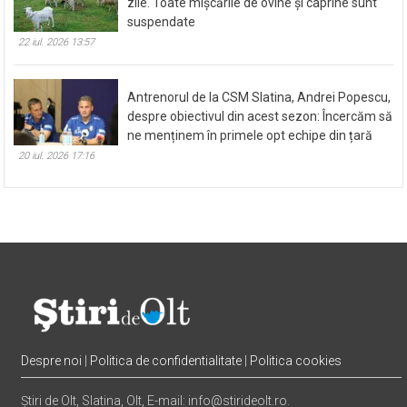
DSVSA Olt: Carantină națională pentru 30 de
zile. Toate mișcările de ovine și caprine sunt
suspendate
22 iul. 2026 13:57
Antrenorul de la CSM Slatina, Andrei Popescu,
despre obiectivul din acest sezon: Încercăm să
ne menținem în primele opt echipe din țară
20 iul. 2026 17:16
Despre noi
|
Politica de confidentialitate
|
Politica cookies