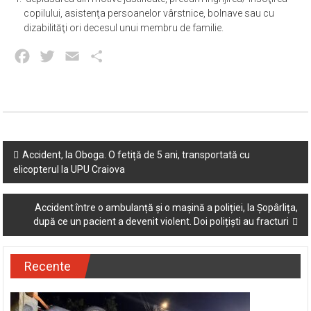
călătoriei;
deplasarea din motive justificate, precum îngrijirea/ însoţirea
copilului, asistenţa persoanelor vârstnice, bolnave sau cu
dizabilităţi ori decesul unui membru de familie.
Facebook
Twitter
Email
Partajează
Post
Accident, la Oboga. O fetiță de 5 ani, transportată cu
elicopterul la UPU Craiova
navigation
Accident între o ambulanță și o mașină a poliției, la Șopârlița,
după ce un pacient a devenit violent. Doi polițiști au fracturi
Recente