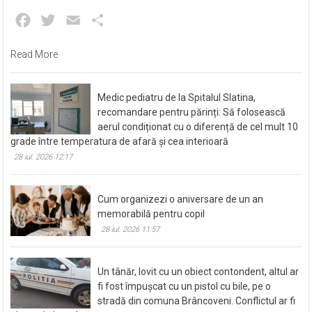
Facebook
Twitter
Email
Partajează
Read More
Medic pediatru de la Spitalul Slatina,
recomandare pentru părinți: Să folosească
aerul condiționat cu o diferență de cel mult 10
grade între temperatura de afară și cea interioară
28 iul. 2026 12:17
Cum organizezi o aniversare de un an
memorabilă pentru copil
28 iul. 2026 11:57
Un tânăr, lovit cu un obiect contondent, altul ar
fi fost împușcat cu un pistol cu bile, pe o
stradă din comuna Brâncoveni. Conflictul ar fi