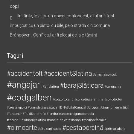
copil
Un tânăr, lovit cu un obiect contondent, altul ar fi fost
împușcat cu un pistol cu bile, pe o stradă din comuna
Brâncoveni. Conflictul ar fi plecat de la o tânără
Taguri
#accidentolt
#accidentSlatina
#amenzicovidolt
#angajari
#barajSlătioara
#atislatina
#campanie
#codgalben
#codportocaliu
#concediucarantina
#coviddoctor
#crestereporci
#csmslatinazapada
#DNASpitalCaracal
#droguri
#drumurilemortiiolt
#fantanar
#fluidizaretrafic
#fondurieuropene
#gunoicorabia
#incendiupsihiatrieslatina
#masiniridicateslatina
#medicdefamilie
#oimoarte
#pestaporcină
#oltulcurtisoara
#primariabals