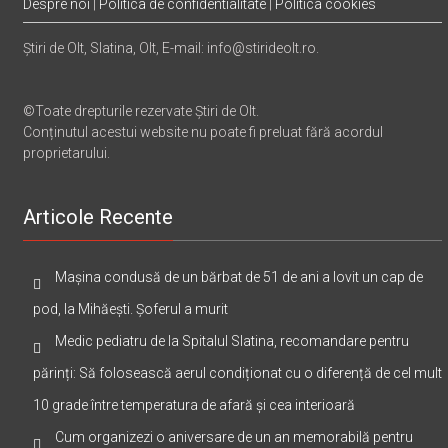
Despre noi
|
Politica de confidentialitate
|
Politica cookies
Știri de Olt, Slatina, Olt, E-mail: info@stirideolt.ro.
©Toate drepturile rezervate Știri de Olt.
Conținutul acestui website nu poate fi preluat fără acordul
proprietarului.
Articole Recente
Mașina condusă de un bărbat de 51 de ani a lovit un cap de
pod, la Mihăești. Șoferul a murit
Medic pediatru de la Spitalul Slatina, recomandare pentru
părinți: Să folosească aerul condiționat cu o diferență de cel mult
10 grade între temperatura de afară și cea interioară
Cum organizezi o aniversare de un an memorabilă pentru