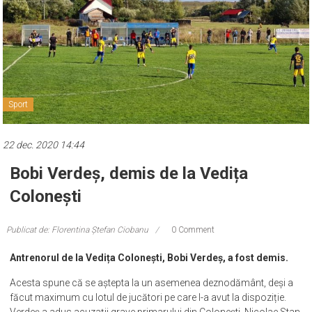
Sport
22 dec. 2020 14:44
Bobi Verdeș, demis de la Vedița
Colonești
Publicat de: Florentina Ștefan Ciobanu
0 Comment
Antrenorul de la Vedița Colonești, Bobi Verdeș, a fost demis.
Acesta spune că se aștepta la un asemenea deznodământ, deși a
făcut maximum cu lotul de jucători pe care l-a avut la dispoziție.
Verdeș a adus acuzații grave primarului din Colonești, Nicolae Stan,