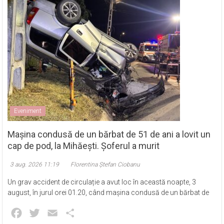
Eveniment
Mașina condusă de un bărbat de 51 de ani a lovit un
cap de pod, la Mihăești. Șoferul a murit
3 aug. 2026 11:19
Florentina Ștefan Ciobanu
Un grav accident de circulație a avut loc în această noapte, 3
august, în jurul orei 01.20, când mașina condusă de un bărbat de
Facebook
Twitter
Email
Partajează