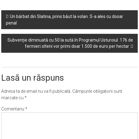
Post
Un bărbat din Slatina, prins băut la volan. S-a ales cu dosar
penal
navigation
Subvenție diminuată cu 50 la sută în Programul Usturoiul. 176 de
fermieri olteni vor primi doar 1.500 de euro per hectar
Lasă un răspuns
Adresa ta de email nu va fi publicată.
Câmpurile obligatorii sunt
marcate cu
*
Comentariu
*