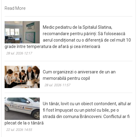
Read More
Medic pediatru de la Spitalul Slatina,
recomandare pentru părinți: Să folosească
aerul condiționat cu o diferență de cel mult 10
grade între temperatura de afară și cea interioară
28 iul. 2026 12:17
Cum organizezi o aniversare de un an
memorabilă pentru copil
28 iul. 2026 11:57
Un tânăr, lovit cu un obiect contondent, altul ar
fi fost împușcat cu un pistol cu bile, pe o
stradă din comuna Brâncoveni. Conflictul ar fi
plecat de la o tânără
22 iul. 2026 14:55