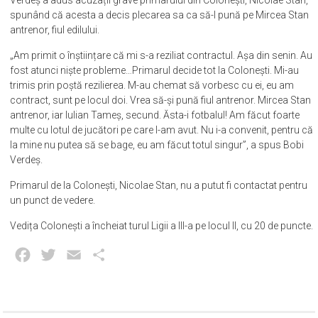
spunând că acesta a decis plecarea sa ca să-l pună pe Mircea Stan
antrenor, fiul edilului.
„Am primit o înștiințare că mi s-a reziliat contractul. Așa din senin. Au
fost atunci niște probleme…Primarul decide tot la Colonești. Mi-au
trimis prin poștă rezilierea. M-au chemat să vorbesc cu ei, eu am
contract, sunt pe locul doi. Vrea să-și pună fiul antrenor. Mircea Stan
antrenor, iar Iulian Tameș, secund. Ăsta-i fotbalul! Am făcut foarte
multe cu lotul de jucători pe care l-am avut. Nu i-a convenit, pentru că
la mine nu putea să se bage, eu am făcut totul singur”, a spus Bobi
Verdeș.
Primarul de la Colonești, Nicolae Stan, nu a putut fi contactat pentru
un punct de vedere.
Vedița Colonești a încheiat turul Ligii a III-a pe locul II, cu 20 de puncte.
Facebook
Twitter
Email
Partajează