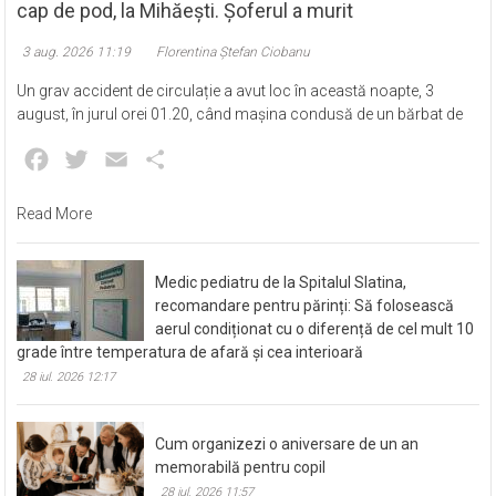
cap de pod, la Mihăești. Șoferul a murit
3 aug. 2026 11:19
Florentina Ștefan Ciobanu
Un grav accident de circulație a avut loc în această noapte, 3
august, în jurul orei 01.20, când mașina condusă de un bărbat de
Facebook
Twitter
Email
Partajează
Read More
Medic pediatru de la Spitalul Slatina,
recomandare pentru părinți: Să folosească
aerul condiționat cu o diferență de cel mult 10
grade între temperatura de afară și cea interioară
28 iul. 2026 12:17
Cum organizezi o aniversare de un an
memorabilă pentru copil
28 iul. 2026 11:57