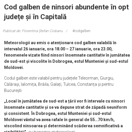
Cod galben de ninsori abundente în opt
județe și în Capitală
Publicat de: Florentina Ștefan Ciobanu
#codgalben
Meteorologii au emis o atenționare cod galben valabilă în
intervalul 26 ianuarie, ora 18.00 – 27 ianuarie, ora 23.00,
fenomenele vizate fiind ninsori însemnate cantitativ în jumătatea
de sud-est și viscolite în Dobrogea, estul Munteniei și sud-estul
Moldovei.
Codul galben este valabil pentru județele Teleorman, Giurgiu,
Călărași, Ialomița, Brăila, Galați, Tulcea, Constanța și pentru
București.
„Local în jumătatea de sud-est a țării vor fi intervale cu ninsori
însemnate cantitativ și se va depune strat de zăpadă neuniform
și consistent. În Dobrogea, estul Munteniei și sud-estul
Moldovei vântul va avea rafale în general de 55…70 km/h,
viscolind ninsoarea și determinând scăderea semnificativă a