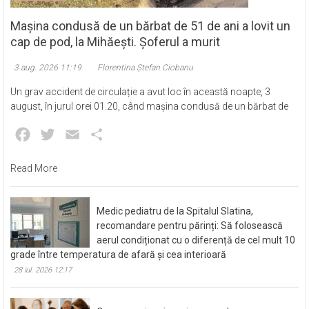
Mașina condusă de un bărbat de 51 de ani a lovit un
cap de pod, la Mihăești. Șoferul a murit
3 aug. 2026 11:19
Florentina Ștefan Ciobanu
Un grav accident de circulație a avut loc în această noapte, 3
august, în jurul orei 01.20, când mașina condusă de un bărbat de
Facebook
Twitter
Email
Partajează
Read More
Medic pediatru de la Spitalul Slatina,
recomandare pentru părinți: Să folosească
aerul condiționat cu o diferență de cel mult 10
grade între temperatura de afară și cea interioară
28 iul. 2026 12:17