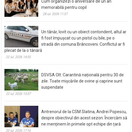
Cum organizezi o aniversare de un an
memorabilă pentru copil
28 iul. 2026 11:57
Un tânăr, lovit cu un obiect contondent, altul ar
fi fost împușcat cu un pistol cu bile, pe o
stradă din comuna Brâncoveni. Conflictul ar fi
plecat de la o tânără
22 iul. 2026 14:55
DSVSA Olt: Carantină națională pentru 30 de
zile. Toate mișcările de ovine și caprine sunt
suspendate
22 iul. 2026 13:57
Antrenorul de la CSM Slatina, Andrei Popescu,
despre obiectivul din acest sezon: Încercăm să
ne menținem în primele opt echipe din țară
20 iul. 2026 17:16