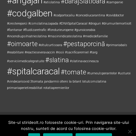
#angajari
#barajSlătioara
#atislatina
#campanie
#codgalben
#codportocaliu
#concediucarantina
#coviddoctor
#crestereporci
#csmslatinazapada
#DNASpitalCaracal
#droguri
#drumurilemortiiolt
#fantanar
#fluidizaretrafic
#fondurieuropene
#gunoicorabia
#incendiupsihiatrieslatina
#masiniridicateslatina
#medicdefamilie
#oimoarte
#pestaporcină
#oltulcurtisoara
#primariabals
#reabilitare
#reactieseveravaccin
#rosii
#sacrificaremiel #targ
#slatina
#serviciimedicalegratuite
#slatinavaccineaza
#spitalcaracal
#tomate
#turneulsperantelor
#usturoi
#vindecaricovid
3tomata
jandarmii olteni
la bilant
lotulcsmslatina
primariaperietireabilitat
rotatiapremierilor
Copyright © 2026
Știri de Olt
. All rights reserved. Theme:
ColorNews
by
Site-ul stirideolt.ro foloseste cookie-uri. Prin navigarea site-ului
ThemeGrill. Powered by
WordPress
.
nostru, sunteti de acord cu folosirea cookie-urilor.