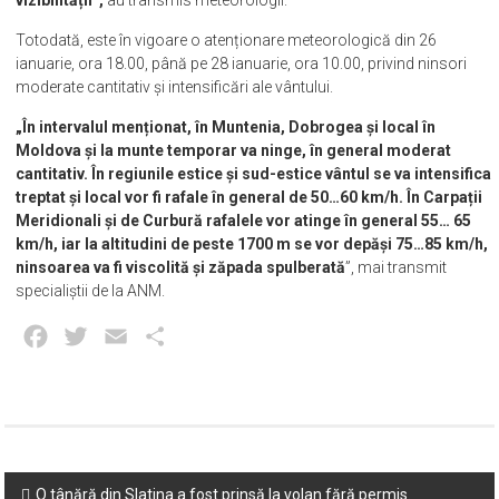
vizibilității”,
au transmis meteorologii.
Totodată, este în vigoare o atenționare meteorologică din 26
ianuarie, ora 18.00, până pe 28 ianuarie, ora 10.00, privind ninsori
moderate cantitativ și intensificări ale vântului.
„În intervalul menționat, în Muntenia, Dobrogea și local în
Moldova și la munte temporar va ninge, în general moderat
cantitativ. În regiunile estice și sud-estice vântul se va intensifica
treptat și local vor fi rafale în general de 50…60 km/h. În Carpații
Meridionali și de Curbură rafalele vor atinge în general 55… 65
km/h, iar la altitudini de peste 1700 m se vor depăși 75…85 km/h,
ninsoarea va fi viscolită și zăpada spulberată
”, mai transmit
specialiștii de la ANM.
Facebook
Twitter
Email
Partajează
Post
O tânără din Slatina a fost prinsă la volan fără permis.