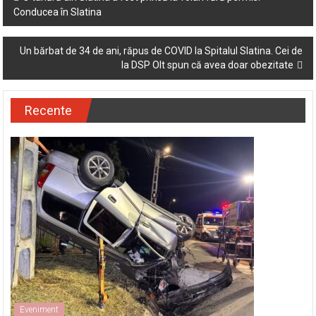
Conducea în Slatina
navigation
Un bărbat de 34 de ani, răpus de COVID la Spitalul Slatina. Cei de
la DSP Olt spun că avea doar obezitate
Recente
Eveniment