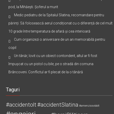
pod, la Mihăești. Șoferul a murit
Medic pediatru de la Spitalul Slatina, recomandare pentru
părinți: Să folosească aerul condiționat cu o diferență de cel mult
10 grade între temperatura de afară și cea interioară
Cum organizezi o aniversare de un an memorabilă pentru
copil
Un tânăr, lovit cu un obiect contondent, altul ar fi fost
împușcat cu un pistol cu bile, pe o stradă din comuna
Brâncoveni. Conflictul ar fi plecat de la o tânără
Taguri
#accidentolt
#accidentSlatina
#amenzicovidolt