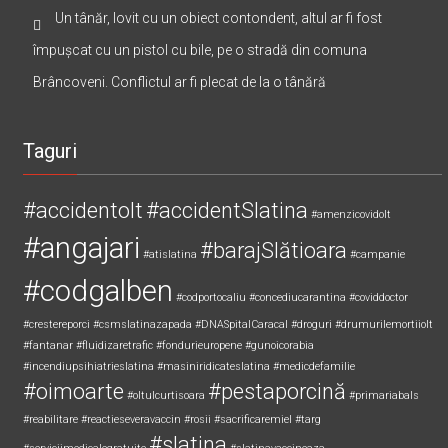
Un tânăr, lovit cu un obiect contondent, altul ar fi fost
împușcat cu un pistol cu bile, pe o stradă din comuna
Brâncoveni. Conflictul ar fi plecat de la o tânără
Taguri
#accidentolt
#accidentSlatina
#amenzicovidolt
#angajari
#barajSlătioara
#atislatina
#campanie
#codgalben
#codportocaliu
#concediucarantina
#coviddoctor
#crestereporci
#csmslatinazapada
#DNASpitalCaracal
#droguri
#drumurilemortiiolt
#fantanar
#fluidizaretrafic
#fondurieuropene
#gunoicorabia
#incendiupsihiatrieslatina
#masiniridicateslatina
#medicdefamilie
#oimoarte
#pestaporcină
#oltulcurtisoara
#primariabals
#reabilitare
#reactieseveravaccin
#rosii
#sacrificaremiel #targ
#slatina