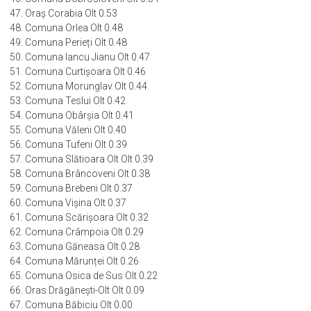
47. Oraș Corabia Olt 0.53
48. Comuna Orlea Olt 0.48
49. Comuna Perieți Olt 0.48
50. Comuna Iancu Jianu Olt 0.47
51. Comuna Curtișoara Olt 0.46
52. Comuna Morunglav Olt 0.44
53. Comuna Teslui Olt 0.42
54. Comuna Obârșia Olt 0.41
55. Comuna Văleni Olt 0.40
56. Comuna Tufeni Olt 0.39
57. Comuna Slătioara Olt Olt 0.39
58. Comuna Brâncoveni Olt 0.38
59. Comuna Brebeni Olt 0.37
60. Comuna Vișina Olt 0.37
61. Comuna Scărișoara Olt 0.32
62. Comuna Crâmpoia Olt 0.29
63. Comuna Găneasa Olt 0.28
64. Comuna Mărunței Olt 0.26
65. Comuna Osica de Sus Olt 0.22
66. Oras Drăgănești-Olt Olt 0.09
67. Comuna Băbiciu Olt 0.00