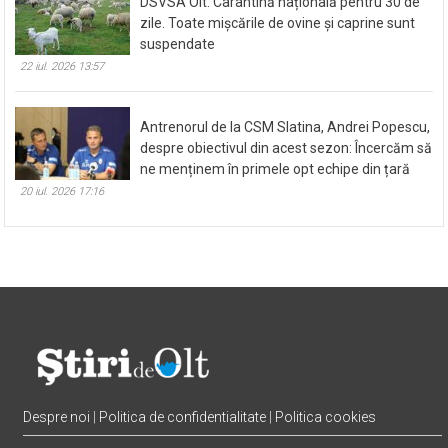
DSVSA Olt: Carantină națională pentru 30 de
zile. Toate mișcările de ovine și caprine sunt
suspendate
22 iul. 2026 13:57
Antrenorul de la CSM Slatina, Andrei Popescu,
despre obiectivul din acest sezon: Încercăm să
ne menținem în primele opt echipe din țară
20 iul. 2026 17:16
Despre noi
|
Politica de confidentialitate
|
Politica cookies