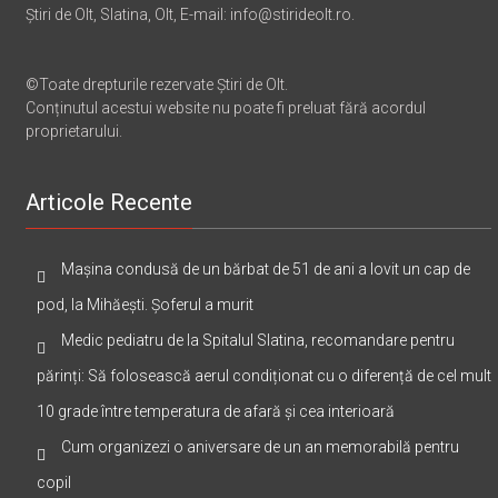
Știri de Olt, Slatina, Olt, E-mail: info@stirideolt.ro.
©Toate drepturile rezervate Știri de Olt.
Conținutul acestui website nu poate fi preluat fără acordul
proprietarului.
Articole Recente
Mașina condusă de un bărbat de 51 de ani a lovit un cap de
pod, la Mihăești. Șoferul a murit
Medic pediatru de la Spitalul Slatina, recomandare pentru
părinți: Să folosească aerul condiționat cu o diferență de cel mult
10 grade între temperatura de afară și cea interioară
Cum organizezi o aniversare de un an memorabilă pentru
copil