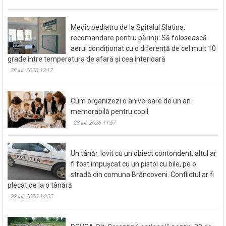
Medic pediatru de la Spitalul Slatina,
recomandare pentru părinți: Să folosească
aerul condiționat cu o diferență de cel mult 10
grade între temperatura de afară și cea interioară
28 iul. 2026 12:17
Cum organizezi o aniversare de un an
memorabilă pentru copil
28 iul. 2026 11:57
Un tânăr, lovit cu un obiect contondent, altul ar
fi fost împușcat cu un pistol cu bile, pe o
stradă din comuna Brâncoveni. Conflictul ar fi
plecat de la o tânără
22 iul. 2026 14:55