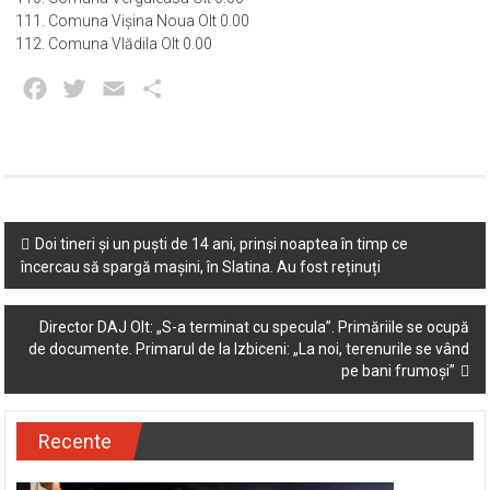
111. Comuna Vișina Noua Olt 0.00
112. Comuna Vlădila Olt 0.00
Facebook
Twitter
Email
Partajează
Post
Doi tineri și un puști de 14 ani, prinși noaptea în timp ce
încercau să spargă mașini, în Slatina. Au fost reținuți
navigation
Director DAJ Olt: „S-a terminat cu specula”. Primăriile se ocupă
de documente. Primarul de la Izbiceni: „La noi, terenurile se vând
pe bani frumoși”
Recente