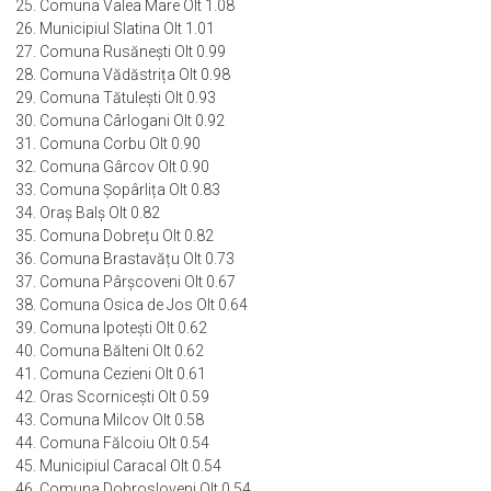
25. Comuna Valea Mare Olt 1.08
26. Municipiul Slatina Olt 1.01
27. Comuna Rusănești Olt 0.99
28. Comuna Vădăstrița Olt 0.98
29. Comuna Tătulești Olt 0.93
30. Comuna Cârlogani Olt 0.92
31. Comuna Corbu Olt 0.90
32. Comuna Gârcov Olt 0.90
33. Comuna Șopârlița Olt 0.83
34. Oraș Balș Olt 0.82
35. Comuna Dobrețu Olt 0.82
36. Comuna Brastavățu Olt 0.73
37. Comuna Pârșcoveni Olt 0.67
38. Comuna Osica de Jos Olt 0.64
39. Comuna Ipotești Olt 0.62
40. Comuna Bălteni Olt 0.62
41. Comuna Cezieni Olt 0.61
42. Oras Scornicești Olt 0.59
43. Comuna Milcov Olt 0.58
44. Comuna Fălcoiu Olt 0.54
45. Municipiul Caracal Olt 0.54
46. Comuna Dobrosloveni Olt 0.54