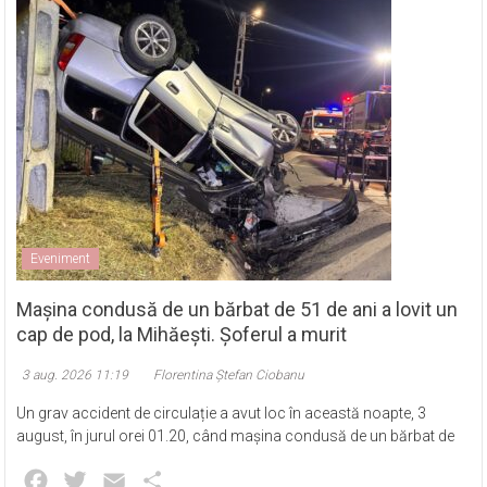
Eveniment
Mașina condusă de un bărbat de 51 de ani a lovit un
cap de pod, la Mihăești. Șoferul a murit
3 aug. 2026 11:19
Florentina Ștefan Ciobanu
Un grav accident de circulație a avut loc în această noapte, 3
august, în jurul orei 01.20, când mașina condusă de un bărbat de
Facebook
Twitter
Email
Partajează