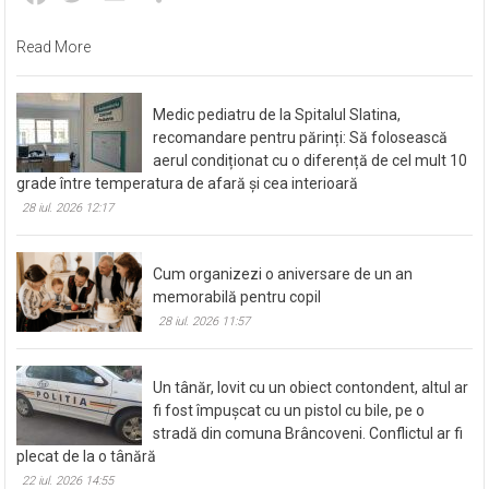
Read More
Medic pediatru de la Spitalul Slatina,
recomandare pentru părinți: Să folosească
aerul condiționat cu o diferență de cel mult 10
grade între temperatura de afară și cea interioară
28 iul. 2026 12:17
Cum organizezi o aniversare de un an
memorabilă pentru copil
28 iul. 2026 11:57
Un tânăr, lovit cu un obiect contondent, altul ar
fi fost împușcat cu un pistol cu bile, pe o
stradă din comuna Brâncoveni. Conflictul ar fi
plecat de la o tânără
22 iul. 2026 14:55