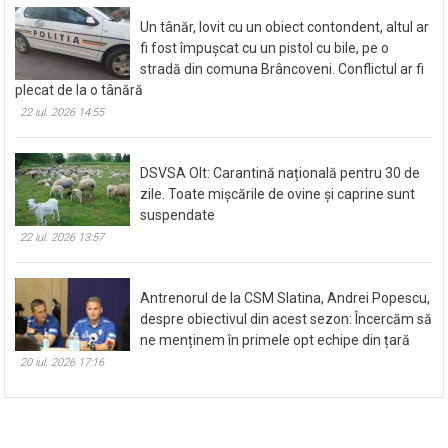
28 iul. 2026 11:57
Un tânăr, lovit cu un obiect contondent, altul ar
fi fost împușcat cu un pistol cu bile, pe o
stradă din comuna Brâncoveni. Conflictul ar fi
plecat de la o tânără
22 iul. 2026 14:55
DSVSA Olt: Carantină națională pentru 30 de
zile. Toate mișcările de ovine și caprine sunt
suspendate
22 iul. 2026 13:57
Antrenorul de la CSM Slatina, Andrei Popescu,
despre obiectivul din acest sezon: Încercăm să
ne menținem în primele opt echipe din țară
20 iul. 2026 17:16