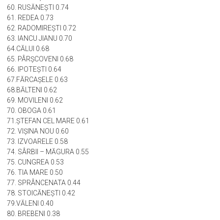
58.VĂDASTRA 0.77
59. MIHĂEŞTI 0.75
60. RUSĂNEŞTI 0.74
61. REDEA 0.73
62. RADOMIREŞTI 0.72
63. IANCU JIANU 0.70
64.CĂLUI 0.68
65. PÂRŞCOVENI 0.68
66. IPOTEŞTI 0.64
67.FĂRCAŞELE 0.63
68.BĂLTENI 0.62
69. MOVILENI 0.62
70. OBOGA 0.61
71.ŞTEFAN CEL MARE 0.61
72. VIŞINA NOU 0.60
73. IZVOARELE 0.58
74. SÂRBII – MĂGURA 0.55
75. CUNGREA 0.53
76. TIA MARE 0.50
77. SPRÂNCENATA 0.44
78. STOICĂNEŞTI 0.42