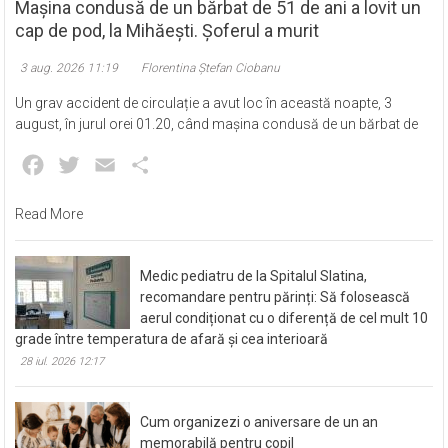
Eveniment
Mașina condusă de un bărbat de 51 de ani a lovit un
cap de pod, la Mihăești. Șoferul a murit
3 aug. 2026 11:19
Florentina Ștefan Ciobanu
Un grav accident de circulație a avut loc în această noapte, 3
august, în jurul orei 01.20, când mașina condusă de un bărbat de
Facebook
Twitter
Email
Partajează
Read More
Medic pediatru de la Spitalul Slatina,
recomandare pentru părinți: Să folosească
aerul condiționat cu o diferență de cel mult 10
grade între temperatura de afară și cea interioară
28 iul. 2026 12:17