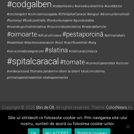
#angajari
#barajSlătioara
#atislatina
#campanie
#codgalben
#codportocaliu
#concediucarantina
#coviddoctor
#crestereporci
#csmslatinazapada
#DNASpitalCaracal
#droguri
#drumurilemortiiolt
#fantanar
#fluidizaretrafic
#fondurieuropene
#gunoicorabia
#incendiupsihiatrieslatina
#masiniridicateslatina
#medicdefamilie
#oimoarte
#pestaporcină
#oltulcurtisoara
#primariabals
#reabilitare
#reactieseveravaccin
#rosii
#sacrificaremiel #targ
#slatina
#serviciimedicalegratuite
#slatinavaccineaza
#spitalcaracal
#tomate
#turneulsperantelor
#usturoi
#vindecaricovid
3tomata
jandarmii olteni
la bilant
lotulcsmslatina
primariaperietireabilitat
rotatiapremierilor
Site-ul stirideolt.ro foloseste cookie-uri. Prin navigarea site-ului
Copyright © 2026
Știri de Olt
. All rights reserved. Theme:
ColorNews
by
nostru, sunteti de acord cu folosirea cookie-urilor.
ThemeGrill. Powered by
WordPress
.
DA
NU ACCEPT
Politica cookies