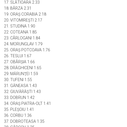
15. ORAŞ BALŞ 2.58
16. FĂGEŢELU 2.36
17. SLĂTIOARA 2.33
18. BÂRZA 2.31
19. ORAŞ CORABIA 2.18
20. VITOMIREŞTI 2.17
21. STUDINA 1.90
22. COTEANA 1.85
23. CÂRLOGANI 1.84
24. MORUNGLAV 1.79
25. ORAŞ POTCOAVA 1.76
26. TESLUI 1.67
27. OBÂRŞIA 1.66
28. DRĂGHICENI 1.65
29. MĂRUNŢEI 1.59
30. TUFENI 1.55
31. GĂNEASA 1.43
32. GIUVĂRĂŞTI 1.43
33. DOBRUN 1.42
34. ORAŞ PIATRA-OLT 1.41
35. PLEŞOIU 1.41