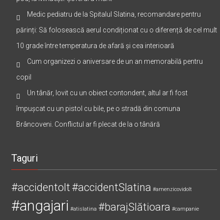
Mașina condusă de un bărbat de 51 de ani a lovit un cap de
pod, la Mihăești. Șoferul a murit
Medic pediatru de la Spitalul Slatina, recomandare pentru
părinți: Să folosească aerul condiționat cu o diferență de cel mult
10 grade între temperatura de afară și cea interioară
Cum organizezi o aniversare de un an memorabilă pentru
copil
Un tânăr, lovit cu un obiect contondent, altul ar fi fost
împușcat cu un pistol cu bile, pe o stradă din comuna
Brâncoveni. Conflictul ar fi plecat de la o tânără
Taguri
#accidentolt
#accidentSlatina
#amenzicovidolt