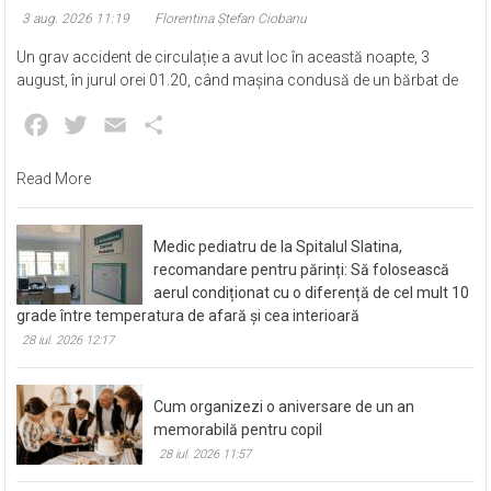
cap de pod, la Mihăești. Șoferul a murit
3 aug. 2026 11:19
Florentina Ștefan Ciobanu
Un grav accident de circulație a avut loc în această noapte, 3
august, în jurul orei 01.20, când mașina condusă de un bărbat de
Facebook
Twitter
Email
Partajează
Read More
Medic pediatru de la Spitalul Slatina,
recomandare pentru părinți: Să folosească
aerul condiționat cu o diferență de cel mult 10
grade între temperatura de afară și cea interioară
28 iul. 2026 12:17
Cum organizezi o aniversare de un an
memorabilă pentru copil