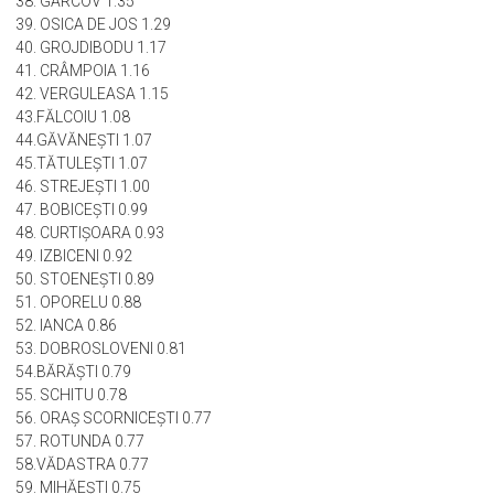
36. CORBU 1.36
37. DOBROTEASA 1.35
38. GÂRCOV 1.35
39. OSICA DE JOS 1.29
40. GROJDIBODU 1.17
41. CRÂMPOIA 1.16
42. VERGULEASA 1.15
43.FĂLCOIU 1.08
44.GĂVĂNEŞTI 1.07
45.TĂTULEŞTI 1.07
46. STREJEŞTI 1.00
47. BOBICEŞTI 0.99
48. CURTIŞOARA 0.93
49. IZBICENI 0.92
50. STOENEŞTI 0.89
51. OPORELU 0.88
52. IANCA 0.86
53. DOBROSLOVENI 0.81
54.BĂRĂŞTI 0.79
55. SCHITU 0.78
56. ORAŞ SCORNICEŞTI 0.77
57. ROTUNDA 0.77