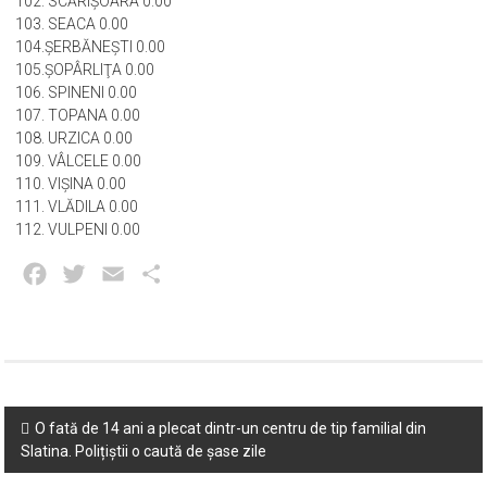
100. PRISEACA 0.00
101. SÂMBUREŞTI 0.00
102. SCĂRIŞOARA 0.00
103. SEACA 0.00
104.ŞERBĂNEŞTI 0.00
105.ŞOPÂRLIŢA 0.00
106. SPINENI 0.00
107. TOPANA 0.00
108. URZICA 0.00
109. VÂLCELE 0.00
110. VIŞINA 0.00
111. VLĂDILA 0.00
112. VULPENI 0.00
Facebook
Twitter
Email
Partajează
Post
O fată de 14 ani a plecat dintr-un centru de tip familial din