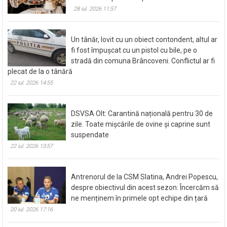
Cum organizezi o aniversare de un an
memorabilă pentru copil
28 iul. 2026 11:57
Un tânăr, lovit cu un obiect contondent, altul ar
fi fost împușcat cu un pistol cu bile, pe o
stradă din comuna Brâncoveni. Conflictul ar fi
plecat de la o tânără
22 iul. 2026 14:55
DSVSA Olt: Carantină națională pentru 30 de
zile. Toate mișcările de ovine și caprine sunt
suspendate
22 iul. 2026 13:57
Antrenorul de la CSM Slatina, Andrei Popescu,
despre obiectivul din acest sezon: Încercăm să
ne menținem în primele opt echipe din țară