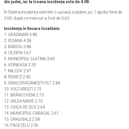
județului este de 1,82 la mia de locuitori. Comuna Grădinari are
o rată de infectare de 4.80 la mia de locuitori, cea mai ridicată
din județ, iar la Icoana incidența este de 4.08.
În Slatina incidența este într-o ușoară scădere, joi, 1 aprilie, fiind de
3.60, după ce miercuri a fost de 3,63.
Incidența în fiecare localitate:
1. GRĂDINARI 4.80
2. ICOANA 4.08
3. BĂBICIU 3.86
4. CEZIENI 3.67
5. MUNICIPIUL SLATINA 3.60
6. VOINEASA 3.30
7. MILCOV 2.97
8. PERIEŢI 2.90
9. ORAŞ DRĂGĂNEŞTI-OLT 2.84
10. VULTUREŞTI 2.75
11. BRÂNCOVENI 2.73
12. VALEA MARE 2.70
13. OSICA DE SUS 2.64
14. MUNICIPIUL CARACAL 2.61