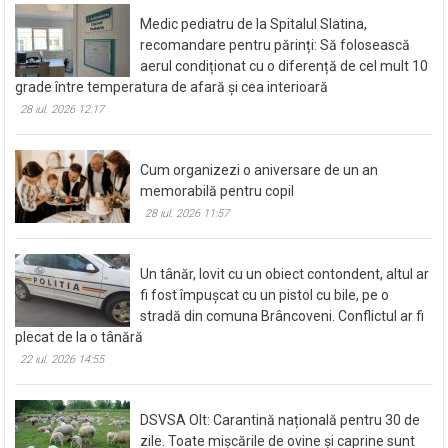
Medic pediatru de la Spitalul Slatina,
recomandare pentru părinți: Să folosească
aerul condiționat cu o diferență de cel mult 10
grade între temperatura de afară și cea interioară
28 iul. 2026 12:17
Cum organizezi o aniversare de un an
memorabilă pentru copil
28 iul. 2026 11:57
Un tânăr, lovit cu un obiect contondent, altul ar
fi fost împușcat cu un pistol cu bile, pe o
stradă din comuna Brâncoveni. Conflictul ar fi
plecat de la o tânără
22 iul. 2026 14:55
DSVSA Olt: Carantină națională pentru 30 de
zile. Toate mișcările de ovine și caprine sunt