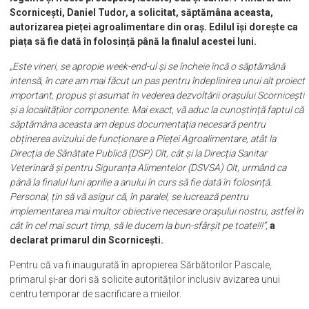
Scornicești, Daniel Tudor, a solicitat, săptămâna aceasta,
autorizarea pieței agroalimentare din oraș. Edilul își dorește ca
piața să fie dată în folosință până la finalul acestei luni.
„Este vineri, se apropie week-end-ul și se încheie încă o săptămână
intensă, în care am mai făcut un pas pentru îndeplinirea unui alt proiect
important, propus și asumat în vederea dezvoltării orașului Scornicești
și a localităților componente. Mai exact, vă aduc la cunoștință faptul că
săptămâna aceasta am depus documentația necesară pentru
obținerea avizului de funcționare a Pieței Agroalimentare, atât la
Direcția de Sănătate Publică (DSP) Olt, cât și la Direcția Sanitar
Veterinară și pentru Siguranța Alimentelor (DSVSA) Olt, urmând ca
până la finalul luni aprilie a anului în curs să fie dată în folosință.
Personal, țin să vă asigur că, în paralel, se lucrează pentru
implementarea mai multor obiective necesare orașului nostru, astfel în
cât în cel mai scurt timp, să le ducem la bun-sfârșit pe toate!!!”,
a
declarat primarul din Scornicești.
Pentru că va fi inaugurată în apropierea Sărbătorilor Pascale,
primarul și-ar dori să solicite autorităților inclusiv avizarea unui
centru temporar de sacrificare a mieilor.