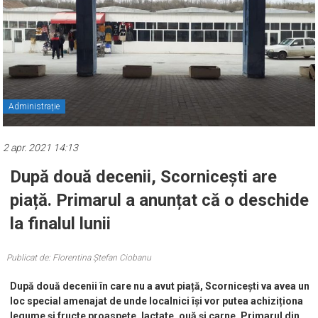
Administrație
2 apr. 2021 14:13
După două decenii, Scornicești are
piață. Primarul a anunțat că o deschide
la finalul lunii
Publicat de: Florentina Ștefan Ciobanu
După două decenii în care nu a avut piață, Scornicești va avea un
loc special amenajat de unde localnici își vor putea achiziționa
legume și fructe proaspete, lactate, ouă și carne. Primarul din