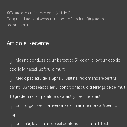
©Toate drepturile rezervate Știri de Olt.
Conținutul acestui website nu poate fi preluat fără acordul
proprietarului.
Articole Recente
Mașina condusă de un bărbat de 51 de ani a lovit un cap de
pod, la Mihăești. Șoferul a murit
Medic pediatru de la Spitalul Slatina, recomandare pentru
părinți: Să folosească aerul condiționat cu o diferență de cel mult
10 grade între temperatura de afară și cea interioară
Cum organizezi o aniversare de un an memorabilă pentru
copil
Un tânăr, lovit cu un obiect contondent, altul ar fi fost