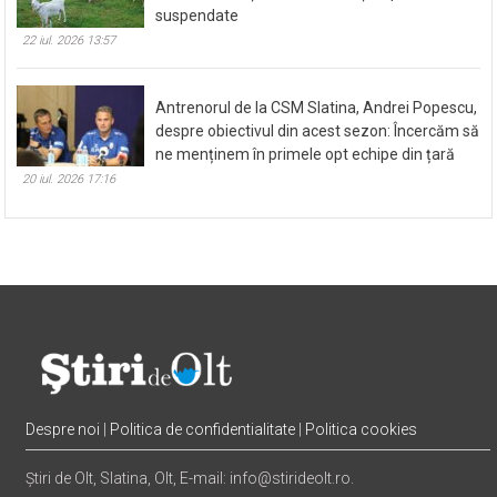
suspendate
22 iul. 2026 13:57
Antrenorul de la CSM Slatina, Andrei Popescu,
despre obiectivul din acest sezon: Încercăm să
ne menținem în primele opt echipe din țară
20 iul. 2026 17:16
Despre noi
|
Politica de confidentialitate
|
Politica cookies
Știri de Olt, Slatina, Olt, E-mail: info@stirideolt.ro.