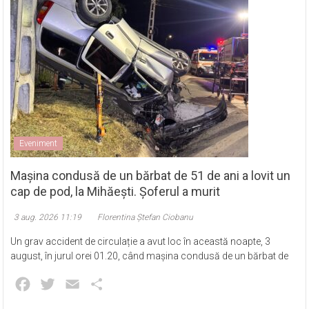
Eveniment
Mașina condusă de un bărbat de 51 de ani a lovit un
cap de pod, la Mihăești. Șoferul a murit
3 aug. 2026 11:19
Florentina Ștefan Ciobanu
Un grav accident de circulație a avut loc în această noapte, 3
august, în jurul orei 01.20, când mașina condusă de un bărbat de
Facebook
Twitter
Email
Partajează