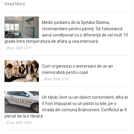
Read More
Medic pediatru de la Spitalul Slatina,
recomandare pentru părinți: Să folosească
aerul condiționat cu o diferență de cel mult 10
grade între temperatura de afară și cea interioară
28 iul. 2026 12:17
Cum organizezi o aniversare de un an
memorabilă pentru copil
28 iul. 2026 11:57
Un tânăr, lovit cu un obiect contondent, altul ar
fi fost împușcat cu un pistol cu bile, pe o
stradă din comuna Brâncoveni. Conflictul ar fi
plecat de la o tânără
22 iul. 2026 14:55