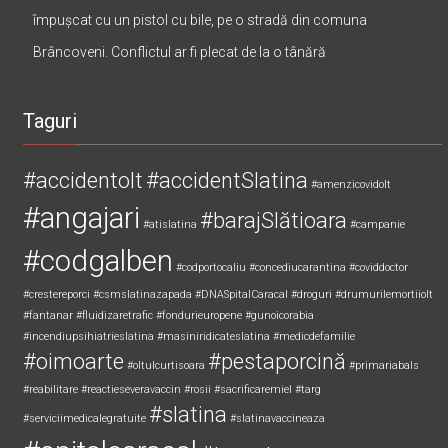
împușcat cu un pistol cu bile, pe o stradă din comuna
Brâncoveni. Conflictul ar fi plecat de la o tânără
Taguri
#accidentolt
#accidentSlatina
#amenzicovidolt
#angajari
#barajSlătioara
#atislatina
#campanie
#codgalben
#codportocaliu
#concediucarantina
#coviddoctor
#crestereporci
#csmslatinazapada
#DNASpitalCaracal
#droguri
#drumurilemortiiolt
#fantanar
#fluidizaretrafic
#fondurieuropene
#gunoicorabia
#incendiupsihiatrieslatina
#masiniridicateslatina
#medicdefamilie
#oimoarte
#pestaporcină
#oltulcurtisoara
#primariabals
#reabilitare
#reactieseveravaccin
#rosii
#sacrificaremiel #targ
#slatina
#serviciimedicalegratuite
#slatinavaccineaza