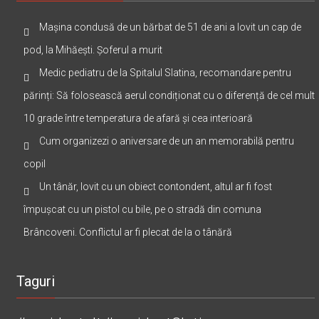
Articole Recente
Mașina condusă de un bărbat de 51 de ani a lovit un cap de
pod, la Mihăești. Șoferul a murit
Medic pediatru de la Spitalul Slatina, recomandare pentru
părinți: Să folosească aerul condiționat cu o diferență de cel mult
10 grade între temperatura de afară și cea interioară
Cum organizezi o aniversare de un an memorabilă pentru
copil
Un tânăr, lovit cu un obiect contondent, altul ar fi fost
împușcat cu un pistol cu bile, pe o stradă din comuna
Brâncoveni. Conflictul ar fi plecat de la o tânără
Taguri