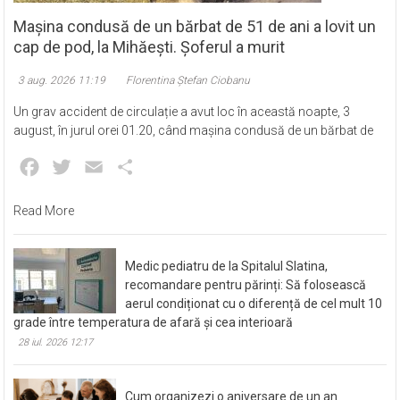
Eveniment
Mașina condusă de un bărbat de 51 de ani a lovit un
cap de pod, la Mihăești. Șoferul a murit
3 aug. 2026 11:19
Florentina Ștefan Ciobanu
Un grav accident de circulație a avut loc în această noapte, 3
august, în jurul orei 01.20, când mașina condusă de un bărbat de
Facebook
Twitter
Email
Partajează
Read More
Medic pediatru de la Spitalul Slatina,
recomandare pentru părinți: Să folosească
aerul condiționat cu o diferență de cel mult 10
grade între temperatura de afară și cea interioară
28 iul. 2026 12:17