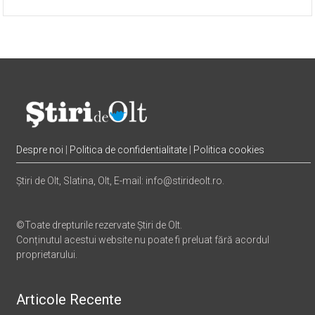
ne menținem în primele opt echipe din țară
20 iul. 2026 17:16
Despre noi
|
Politica de confidentialitate
|
Politica cookies
Știri de Olt, Slatina, Olt, E-mail: info@stirideolt.ro.
©Toate drepturile rezervate Știri de Olt.
Conținutul acestui website nu poate fi preluat fără acordul
proprietarului.