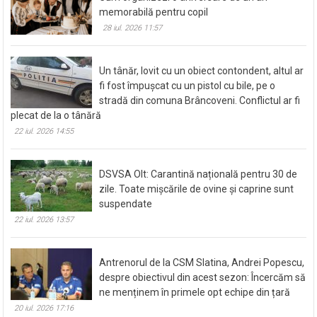
Cum organizezi o aniversare de un an
memorabilă pentru copil
28 iul. 2026 11:57
Un tânăr, lovit cu un obiect contondent, altul ar
fi fost împușcat cu un pistol cu bile, pe o
stradă din comuna Brâncoveni. Conflictul ar fi
plecat de la o tânără
22 iul. 2026 14:55
DSVSA Olt: Carantină națională pentru 30 de
zile. Toate mișcările de ovine și caprine sunt
suspendate
22 iul. 2026 13:57
Antrenorul de la CSM Slatina, Andrei Popescu,
despre obiectivul din acest sezon: Încercăm să