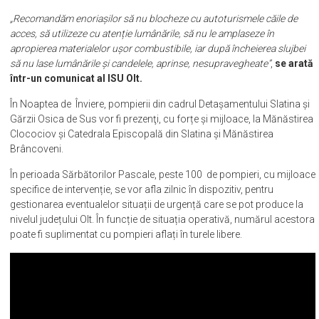
întreruptă, stingătoarele nu au fost verificate, conform normelor în
vigoare.
„Recomandăm enoriașilor să nu blocheze cu autoturismele căile de
acces, să utilizeze cu atenție lumânările, să nu le amplaseze în
apropierea materialelor ușor combustibile, iar după încheierea slujbei
să nu lase lumânările și candelele, aprinse, nesupravegheate”
,
se arată
într-un comunicat al ISU Olt.
În Noaptea de Înviere, pompierii din cadrul Detașamentului Slatina și
Gărzii Osica de Sus vor fi prezenţi, cu forțe și mijloace, la Mănăstirea
Clocociov și Catedrala Episcopală din Slatina și Mănăstirea
Brâncoveni.
În perioada Sărbătorilor Pascale, peste 100 de pompieri, cu mijloace
specifice de intervenție, se vor afla zilnic în dispozitiv, pentru
gestionarea eventualelor situații de urgență care se pot produce la
nivelul județului Olt. În funcție de situația operativă, numărul acestora
poate fi suplimentat cu pompieri aflați în turele libere.