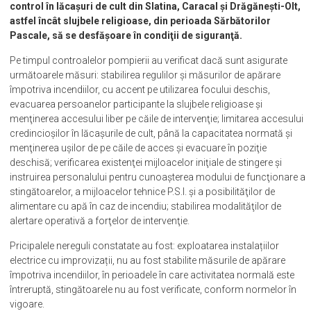
Specialiștii ISU Olt au desfășurat, în această perioadă, acţiuni de
control în lăcaşuri de cult din Slatina, Caracal și Drăgănești-Olt,
astfel încât slujbele religioase, din perioada Sărbătorilor
Pascale, să se desfăşoare în condiţii de siguranţă.
Pe timpul controalelor pompierii au verificat dacă sunt asigurate
următoarele măsuri: stabilirea regulilor şi măsurilor de apărare
împotriva incendiilor, cu accent pe utilizarea focului deschis,
evacuarea persoanelor participante la slujbele religioase și
menţinerea accesului liber pe căile de intervenţie; limitarea accesului
credincioşilor în lăcaşurile de cult, până la capacitatea normată şi
menţinerea uşilor de pe căile de acces şi evacuare în poziţie
deschisă; verificarea existenţei mijloacelor iniţiale de stingere şi
instruirea personalului pentru cunoaşterea modului de funcţionare a
stingătoarelor, a mijloacelor tehnice P.S.I. şi a posibilităţilor de
alimentare cu apă în caz de incendiu; stabilirea modalităţilor de
alertare operativă a forţelor de intervenţie.
Pricipalele nereguli constatate au fost: exploatarea instalațiilor
electrice cu improvizații, nu au fost stabilite măsurile de apărare
împotriva incendiilor, în perioadele în care activitatea normală este