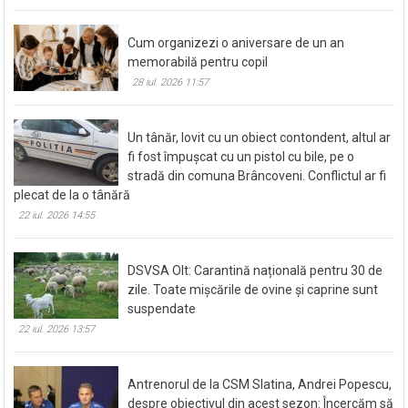
grade între temperatura de afară și cea interioară
28 iul. 2026 12:17
Cum organizezi o aniversare de un an
memorabilă pentru copil
28 iul. 2026 11:57
Un tânăr, lovit cu un obiect contondent, altul ar
fi fost împușcat cu un pistol cu bile, pe o
stradă din comuna Brâncoveni. Conflictul ar fi
plecat de la o tânără
22 iul. 2026 14:55
DSVSA Olt: Carantină națională pentru 30 de
zile. Toate mișcările de ovine și caprine sunt
suspendate
22 iul. 2026 13:57