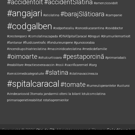
#accidentolt
#accidentSlatina
#amenzicovidolt
#angajari
#barajSlătioara
#atislatina
#campanie
#codgalben
#codportocaliu
#concediucarantina
#coviddoctor
#crestereporci
#csmslatinazapada
#DNASpitalCaracal
#droguri
#drumurilemortiiolt
#fantanar
#fluidizaretrafic
#fondurieuropene
#gunoicorabia
#incendiupsihiatrieslatina
#masiniridicateslatina
#medicdefamilie
#oimoarte
#pestaporcină
#oltulcurtisoara
#primariabals
#reabilitare
#reactieseveravaccin
#rosii
#sacrificaremiel #targ
#slatina
#serviciimedicalegratuite
#slatinavaccineaza
#spitalcaracal
#tomate
#turneulsperantelor
#usturoi
#vindecaricovid
3tomata
jandarmii olteni
la bilant
lotulcsmslatina
primariaperietireabilitat
rotatiapremierilor