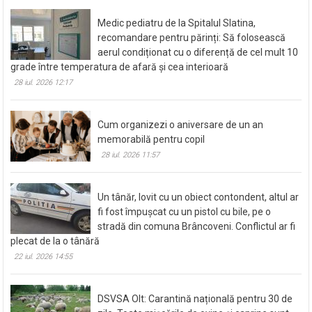
Medic pediatru de la Spitalul Slatina,
recomandare pentru părinți: Să folosească
aerul condiționat cu o diferență de cel mult 10
grade între temperatura de afară și cea interioară
28 iul. 2026 12:17
Cum organizezi o aniversare de un an
memorabilă pentru copil
28 iul. 2026 11:57
Un tânăr, lovit cu un obiect contondent, altul ar
fi fost împușcat cu un pistol cu bile, pe o
stradă din comuna Brâncoveni. Conflictul ar fi
plecat de la o tânără
22 iul. 2026 14:55
DSVSA Olt: Carantină națională pentru 30 de