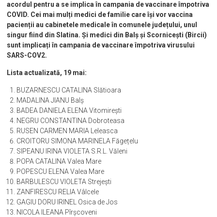
acordul pentru a se implica în campania de vaccinare împotriva
COVID. Cei mai mulți medici de familie care își vor vaccina
pacienții au cabinetele medicale în comunele județului, unul
singur fiind din Slatina. Și medici din Balș și Scornicești (Bircii)
sunt implicați în campania de vaccinare împotriva virusului
SARS-COV2.
Lista actualizată, 19 mai:
BUZARNESCU CATALINA Slătioara
MADALINA JIANU Balș
BADEA DANIELA ELENA Vitomirești
NEGRU CONSTANTINA Dobroteasa
RUSEN CARMEN MARIA Leleasca
CROITORU SIMONA MARINELA Făgețelu
SIPEANU IRINA VIOLETA S.R.L. Văleni
POPA CATALINA Valea Mare
POPESCU ELENA Valea Mare
BARBULESCU VIOLETA Strejești
ZANFIRESCU RELIA Vâlcele
GAGIU DORU IRINEL Osica de Jos
NICOLA ILEANA Pîrșcoveni