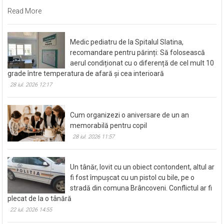
Read More
Medic pediatru de la Spitalul Slatina,
recomandare pentru părinți: Să folosească
aerul condiționat cu o diferență de cel mult 10
grade între temperatura de afară și cea interioară
28 iul. 2026 12:17
Cum organizezi o aniversare de un an
memorabilă pentru copil
28 iul. 2026 11:57
Un tânăr, lovit cu un obiect contondent, altul ar
fi fost împușcat cu un pistol cu bile, pe o
stradă din comuna Brâncoveni. Conflictul ar fi
plecat de la o tânără
22 iul. 2026 14:55