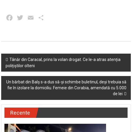
Facebook
Twitter
Email
Partajează
Post
Tânăr din Caracal, prins la volan drogat. Ce le-a atras atenția
polițiștilor olteni
navigation
Un bărbat din Balș s-a dus să-și schimbe buletinul, deși trebuia să
fie în izolare la domiciliu. Femeie din Corabia, amendată cu 5.000
de lei
Recente