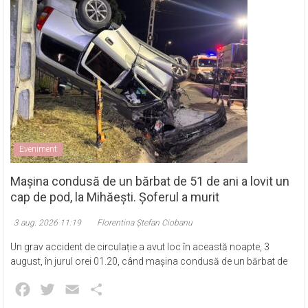
Eveniment
Mașina condusă de un bărbat de 51 de ani a lovit un
cap de pod, la Mihăești. Șoferul a murit
3 aug. 2026 11:19
Florentina Ștefan Ciobanu
Un grav accident de circulație a avut loc în această noapte, 3
august, în jurul orei 01.20, când mașina condusă de un bărbat de
Facebook
Twitter
Email
Partajează