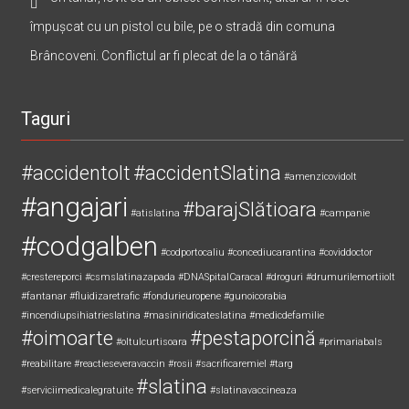
împușcat cu un pistol cu bile, pe o stradă din comuna
Brâncoveni. Conflictul ar fi plecat de la o tânără
Taguri
#accidentolt
#accidentSlatina
#amenzicovidolt
#angajari
#barajSlătioara
#atislatina
#campanie
#codgalben
#codportocaliu
#concediucarantina
#coviddoctor
#crestereporci
#csmslatinazapada
#DNASpitalCaracal
#droguri
#drumurilemortiiolt
#fantanar
#fluidizaretrafic
#fondurieuropene
#gunoicorabia
#incendiupsihiatrieslatina
#masiniridicateslatina
#medicdefamilie
#oimoarte
#pestaporcină
#oltulcurtisoara
#primariabals
#reabilitare
#reactieseveravaccin
#rosii
#sacrificaremiel #targ
#slatina
#serviciimedicalegratuite
#slatinavaccineaza