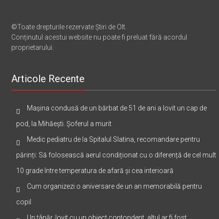
©Toate drepturile rezervate Știri de Olt.
Conținutul acestui website nu poate fi preluat fără acordul
proprietarului.
Articole Recente
Mașina condusă de un bărbat de 51 de ani a lovit un cap de
pod, la Mihăești. Șoferul a murit
Medic pediatru de la Spitalul Slatina, recomandare pentru
părinți: Să folosească aerul condiționat cu o diferență de cel mult
10 grade între temperatura de afară și cea interioară
Cum organizezi o aniversare de un an memorabilă pentru
copil
Un tânăr, lovit cu un obiect contondent, altul ar fi fost