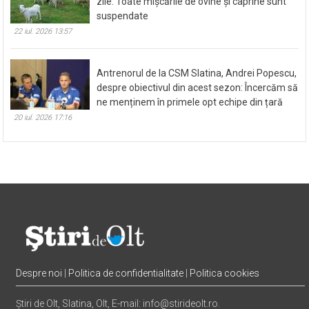
zile. Toate mișcările de ovine și caprine sunt
suspendate
22 iul. 2026 13:57
Antrenorul de la CSM Slatina, Andrei Popescu,
despre obiectivul din acest sezon: Încercăm să
ne menținem în primele opt echipe din țară
20 iul. 2026 17:16
Despre noi
|
Politica de confidentialitate
|
Politica cookies
Știri de Olt, Slatina, Olt, E-mail: info@stirideolt.ro.