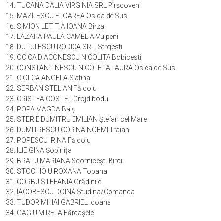
TUCANA DALIA VIRGINIA SRL Pîrșcoveni
MAZILESCU FLOAREA Osica de Sus
SIMION LETITIA IOANA Bîrza
LAZARA PAULA CAMELIA Vulpeni
DUTULESCU RODICA SRL. Strejesti
OCICA DIACONESCU NICOLITA Bobicesti
CONSTANTINESCU NICOLETA LAURA Osica de Sus
CIOLCA ANGELA Slatina
SERBAN STELIAN Fălcoiu
CRISTEA COSTEL Grojdibodu
POPA MAGDA Balș
STERIE DUMITRU EMILIAN Ștefan cel Mare
DUMITRESCU CORINA NOEMI Traian
POPESCU IRINA Fălcoiu
ILIE GINA Șopîrlița
BRATU MARIANA Scornicești-Bircii
STOCHIOIU ROXANA Topana
CORBU STEFANIA Grădinile
IACOBESCU DOINA Studina/Comanca
TUDOR MIHAI GABRIEL Icoana
GAGIU MIRELA Fărcașele