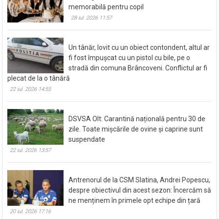
memorabilă pentru copil
28 iul. 2026 11:57
Un tânăr, lovit cu un obiect contondent, altul ar
fi fost împușcat cu un pistol cu bile, pe o
stradă din comuna Brâncoveni. Conflictul ar fi
plecat de la o tânără
22 iul. 2026 14:55
DSVSA Olt: Carantină națională pentru 30 de
zile. Toate mișcările de ovine și caprine sunt
suspendate
22 iul. 2026 13:57
Antrenorul de la CSM Slatina, Andrei Popescu,
despre obiectivul din acest sezon: Încercăm să
ne menținem în primele opt echipe din țară
20 iul. 2026 17:16