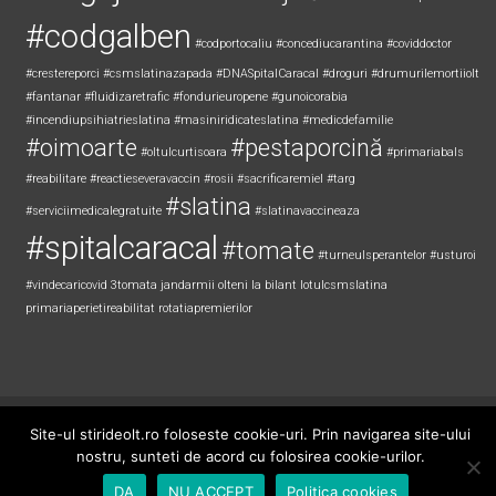
#codgalben
#codportocaliu
#concediucarantina
#coviddoctor
#crestereporci
#csmslatinazapada
#DNASpitalCaracal
#droguri
#drumurilemortiiolt
#fantanar
#fluidizaretrafic
#fondurieuropene
#gunoicorabia
#incendiupsihiatrieslatina
#masiniridicateslatina
#medicdefamilie
#oimoarte
#pestaporcină
#oltulcurtisoara
#primariabals
#reabilitare
#reactieseveravaccin
#rosii
#sacrificaremiel #targ
#slatina
#serviciimedicalegratuite
#slatinavaccineaza
#spitalcaracal
#tomate
#turneulsperantelor
#usturoi
#vindecaricovid
3tomata
jandarmii olteni
la bilant
lotulcsmslatina
primariaperietireabilitat
rotatiapremierilor
Copyright © 2026
Știri de Olt
. All rights reserved. Theme:
ColorNews
by
Site-ul stirideolt.ro foloseste cookie-uri. Prin navigarea site-ului
ThemeGrill. Powered by
WordPress
.
nostru, sunteti de acord cu folosirea cookie-urilor.
DA
NU ACCEPT
Politica cookies