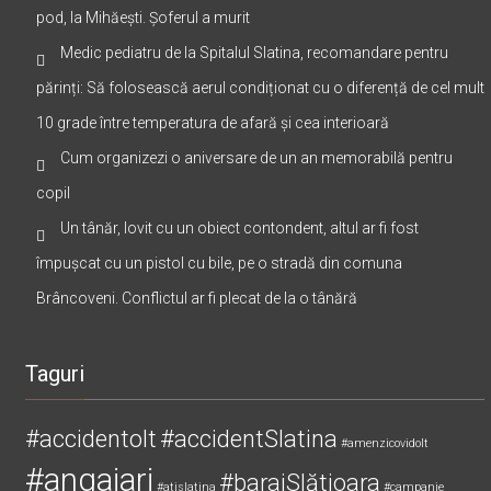
pod, la Mihăești. Șoferul a murit
Medic pediatru de la Spitalul Slatina, recomandare pentru
părinți: Să folosească aerul condiționat cu o diferență de cel mult
10 grade între temperatura de afară și cea interioară
Cum organizezi o aniversare de un an memorabilă pentru
copil
Un tânăr, lovit cu un obiect contondent, altul ar fi fost
împușcat cu un pistol cu bile, pe o stradă din comuna
Brâncoveni. Conflictul ar fi plecat de la o tânără
Taguri
#accidentolt
#accidentSlatina
#amenzicovidolt
#angajari
#barajSlătioara
#atislatina
#campanie