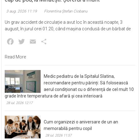
3 aug. 2026 11:19
Florentina Ștefan Ciobanu
Un grav accident de circulație a avut loc în această noapte, 3
august, în jurul orei 01.20, când mașina condusă de un bărbat de
Facebook
Twitter
Email
Partajează
Read More
Medic pediatru de la Spitalul Slatina,
recomandare pentru părinți: Să folosească
aerul condiționat cu o diferență de cel mult 10
grade între temperatura de afară și cea interioară
28 iul. 2026 12:17
Cum organizezi o aniversare de un an
memorabilă pentru copil
28 iul. 2026 11:57