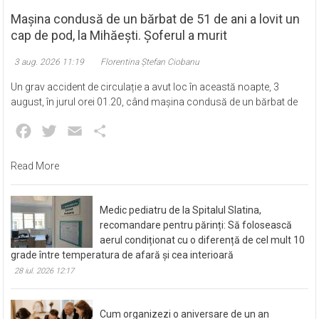
Mașina condusă de un bărbat de 51 de ani a lovit un
cap de pod, la Mihăești. Șoferul a murit
3 aug. 2026 11:19
Florentina Ștefan Ciobanu
Un grav accident de circulație a avut loc în această noapte, 3
august, în jurul orei 01.20, când mașina condusă de un bărbat de
Facebook
Twitter
Email
Partajează
Read More
Medic pediatru de la Spitalul Slatina,
recomandare pentru părinți: Să folosească
aerul condiționat cu o diferență de cel mult 10
grade între temperatura de afară și cea interioară
28 iul. 2026 12:17
Cum organizezi o aniversare de un an