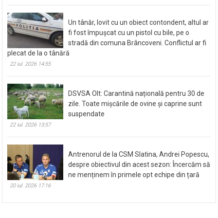
Un tânăr, lovit cu un obiect contondent, altul ar
fi fost împușcat cu un pistol cu bile, pe o
stradă din comuna Brâncoveni. Conflictul ar fi
plecat de la o tânără
22 iul. 2026 14:55
DSVSA Olt: Carantină națională pentru 30 de
zile. Toate mișcările de ovine și caprine sunt
suspendate
22 iul. 2026 13:57
Antrenorul de la CSM Slatina, Andrei Popescu,
despre obiectivul din acest sezon: Încercăm să
ne menținem în primele opt echipe din țară
20 iul. 2026 17:16