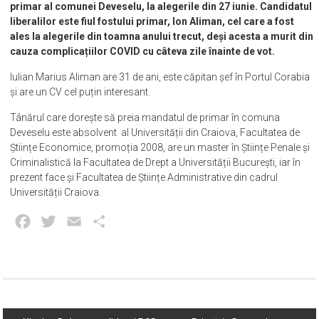
primar al comunei Deveselu, la alegerile din 27 iunie. Candidatul
liberalilor este fiul fostului primar, Ion Aliman, cel care a fost
ales la alegerile din toamna anului trecut, deși acesta a murit din
cauza complicațiilor COVID cu câteva zile înainte de vot.
Iulian Marius Aliman are 31 de ani, este căpitan șef în Portul Corabia
și are un CV cel puțin interesant.
Tânărul care dorește să preia mandatul de primar în comuna
Deveselu este absolvent al Universității din Craiova, Facultatea de
Științe Economice, promoția 2008, are un master în Științe Penale și
Criminalistică la Facultatea de Drept a Universității București, iar în
prezent face și Facultatea de Științe Administrative din cadrul
Universității Craiova.
Facebook
Twitter
Email
Partajează