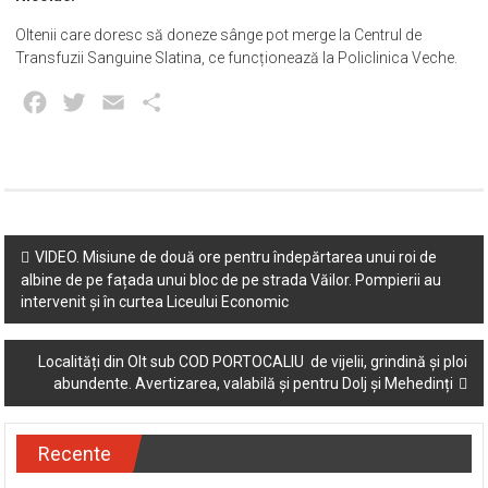
Oltenii care doresc să doneze sânge pot merge la Centrul de
Transfuzii Sanguine Slatina, ce funcționează la Policlinica Veche.
Facebook
Twitter
Email
Partajează
Post
VIDEO. Misiune de două ore pentru îndepărtarea unui roi de
albine de pe fațada unui bloc de pe strada Văilor. Pompierii au
navigation
intervenit și în curtea Liceului Economic
Localități din Olt sub COD PORTOCALIU de vijelii, grindină și ploi
abundente. Avertizarea, valabilă și pentru Dolj și Mehedinți
Recente