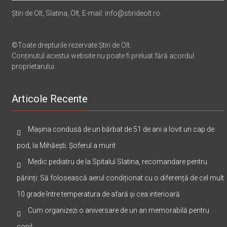
Știri de Olt, Slatina, Olt, E-mail: info@stirideolt.ro.
©Toate drepturile rezervate Știri de Olt.
Conținutul acestui website nu poate fi preluat fără acordul
proprietarului.
Articole Recente
Mașina condusă de un bărbat de 51 de ani a lovit un cap de
pod, la Mihăești. Șoferul a murit
Medic pediatru de la Spitalul Slatina, recomandare pentru
părinți: Să folosească aerul condiționat cu o diferență de cel mult
10 grade între temperatura de afară și cea interioară
Cum organizezi o aniversare de un an memorabilă pentru
copil