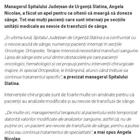
Managerul Spitalului Județean de Urgență Slatina, Angela
Nicolae, a făcut un apel pentru ca oltenii să meargă să doneze
sânge. Tot mai mulți pacienți care sunt internați pe secțiile
unității medicale au nevoie de transfuzii de sânge.
„În ultima lună, Spitalul Județean de Urgență Slatina s-a confruntat cu
o nevoie acută de sânge, numeroși pacienți internați în secțiile
Oncologie, Ortopedie, Terapie Intensivă necesitând transfuzii sanguine.
Lipsa de sânge este unul dintre obstacolele pe care pacienții
oncologici, hematologici și cei propuși pentru intervenții chirurgicale
majore, în special Ortopedice, le întâmpină, atunci când trebuie sa
continue tratamentul specific”
,
a precizat managerul Spitalului
Slatina.
Intervențiile chirurgicale sunt de foarte multe ori amânate pentru că
pacienții au analizele modificate și au nevoie de transfuzii de sânge.
„De multe ori, managementul terapeutic al pacientului este temporizat
datorită valorilor modificate ale analizelor sanguine, astfel că, nu de
puține ori, un pacient are nevoie de transfuzie de sânge, pentru a putea
iniția sau continua tratamentul de specialitate”
,
a mai spus Angela
Nicolae.