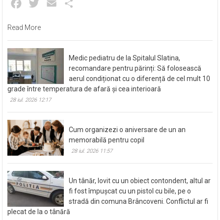
Facebook
Twitter
Email
Partajează
Read More
Medic pediatru de la Spitalul Slatina,
recomandare pentru părinți: Să folosească
aerul condiționat cu o diferență de cel mult 10
grade între temperatura de afară și cea interioară
28 iul. 2026 12:17
Cum organizezi o aniversare de un an
memorabilă pentru copil
28 iul. 2026 11:57
Un tânăr, lovit cu un obiect contondent, altul ar
fi fost împușcat cu un pistol cu bile, pe o
stradă din comuna Brâncoveni. Conflictul ar fi
plecat de la o tânără