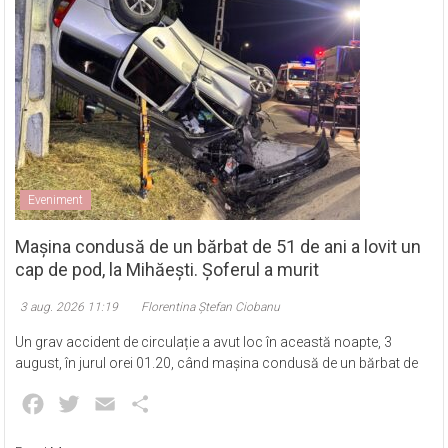
Eveniment
Mașina condusă de un bărbat de 51 de ani a lovit un
cap de pod, la Mihăești. Șoferul a murit
3 aug. 2026 11:19
Florentina Ștefan Ciobanu
Un grav accident de circulație a avut loc în această noapte, 3
august, în jurul orei 01.20, când mașina condusă de un bărbat de
Facebook
Twitter
Email
Partajează