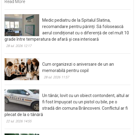
Read More
Medic pediatru de la Spitalul Slatina,
recomandare pentru părinți: Să folosească
aerul condiționat cu o diferență de cel mult 10
grade între temperatura de afară și cea interioară
28 iul. 2026 12:17
Cum organizezi o aniversare de un an
memorabilă pentru copil
28 iul. 2026 11:57
Un tânăr, lovit cu un obiect contondent, altul ar
fi fost împușcat cu un pistol cu bile, pe o
stradă din comuna Brâncoveni. Conflictul ar fi
plecat de la o tânără
22 iul. 2026 14:55