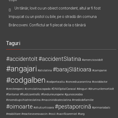
Un tânăr, lovit cu un obiect contondent, altul ar fi fost
împușcat cu un pistol cu bile, pe o stradă din comuna
Brâncoveni. Conflictul ar fi plecat de la o tânără
Taguri
#accidentolt
#accidentSlatina
#amenzicovidolt
#angajari
#barajSlătioara
#atislatina
#campanie
#codgalben
#codportocaliu
#concediucarantina
#coviddoctor
#crestereporci
#csmslatinazapada
#DNASpitalCaracal
#droguri
#drumurilemortiiolt
#fantanar
#fluidizaretrafic
#fondurieuropene
#gunoicorabia
#incendiupsihiatrieslatina
#masiniridicateslatina
#medicdefamilie
#oimoarte
#pestaporcină
#oltulcurtisoara
#primariabals
#reabilitare
#reactieseveravaccin
#rosii
#sacrificaremiel #targ