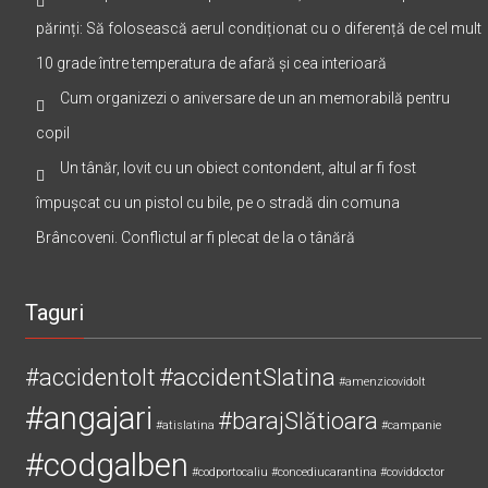
părinți: Să folosească aerul condiționat cu o diferență de cel mult
10 grade între temperatura de afară și cea interioară
Cum organizezi o aniversare de un an memorabilă pentru
copil
Un tânăr, lovit cu un obiect contondent, altul ar fi fost
împușcat cu un pistol cu bile, pe o stradă din comuna
Brâncoveni. Conflictul ar fi plecat de la o tânără
Taguri
#accidentolt
#accidentSlatina
#amenzicovidolt
#angajari
#barajSlătioara
#atislatina
#campanie
#codgalben
#codportocaliu
#concediucarantina
#coviddoctor