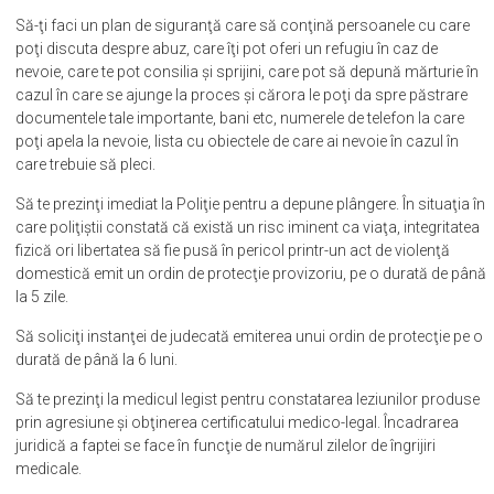
Să-ţi faci un plan de siguranţă care să conţină persoanele cu care
poţi discuta despre abuz, care îţi pot oferi un refugiu în caz de
nevoie, care te pot consilia şi sprijini, care pot să depună mărturie în
cazul în care se ajunge la proces şi cărora le poţi da spre păstrare
documentele tale importante, bani etc, numerele de telefon la care
poţi apela la nevoie, lista cu obiectele de care ai nevoie în cazul în
care trebuie să pleci.
Să te prezinţi imediat la Poliţie pentru a depune plângere. În situaţia în
care poliţiştii constată că există un risc iminent ca viaţa, integritatea
fizică ori libertatea să fie pusă în pericol printr-un act de violenţă
domestică emit un ordin de protecţie provizoriu, pe o durată de până
la 5 zile.
Să soliciţi instanţei de judecată emiterea unui ordin de protecţie pe o
durată de până la 6 luni.
Să te prezinţi la medicul legist pentru constatarea leziunilor produse
prin agresiune şi obţinerea certificatului medico-legal. Încadrarea
juridică a faptei se face în funcţie de numărul zilelor de îngrijiri
medicale.