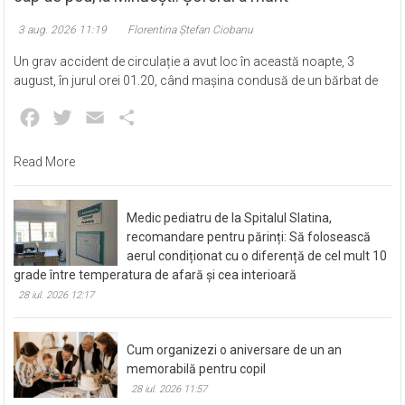
3 aug. 2026 11:19
Florentina Ștefan Ciobanu
Un grav accident de circulație a avut loc în această noapte, 3
august, în jurul orei 01.20, când mașina condusă de un bărbat de
Facebook
Twitter
Email
Partajează
Read More
Medic pediatru de la Spitalul Slatina,
recomandare pentru părinți: Să folosească
aerul condiționat cu o diferență de cel mult 10
grade între temperatura de afară și cea interioară
28 iul. 2026 12:17
Cum organizezi o aniversare de un an
memorabilă pentru copil
28 iul. 2026 11:57