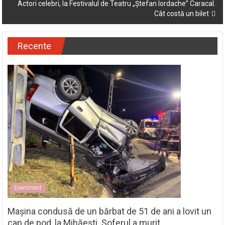
Actori celebri, la Festivalul de Teatru „Ștefan Iordache” Caracal.
Cât costă un bilet
Recente
Eveniment
Mașina condusă de un bărbat de 51 de ani a lovit un
cap de pod, la Mihăești. Șoferul a murit