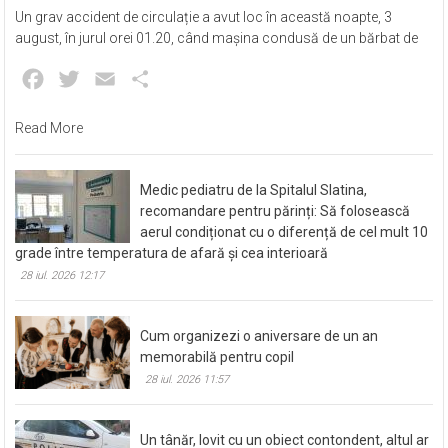
Un grav accident de circulație a avut loc în această noapte, 3
august, în jurul orei 01.20, când mașina condusă de un bărbat de
Facebook
Twitter
Email
Partajează
Read More
Medic pediatru de la Spitalul Slatina,
recomandare pentru părinți: Să folosească
aerul condiționat cu o diferență de cel mult 10
grade între temperatura de afară și cea interioară
28 iul. 2026 12:17
Cum organizezi o aniversare de un an
memorabilă pentru copil
28 iul. 2026 11:57
Un tânăr, lovit cu un obiect contondent, altul ar