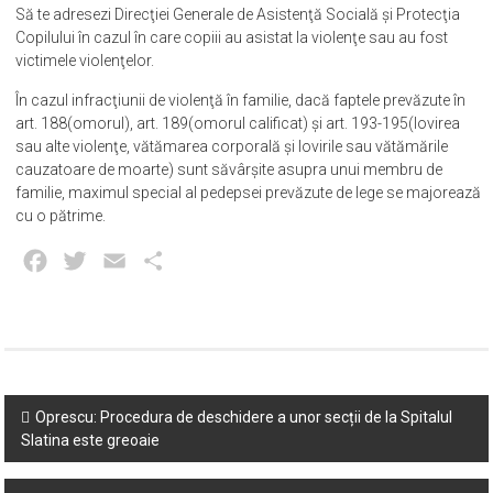
Să te adresezi Direcţiei Generale de Asistenţă Socială şi Protecţia
Copilului în cazul în care copiii au asistat la violenţe sau au fost
victimele violenţelor.
În cazul infracţiunii de violenţă în familie, dacă faptele prevăzute în
art. 188(omorul), art. 189(omorul calificat) și art. 193-195(lovirea
sau alte violenţe, vătămarea corporală şi lovirile sau vătămările
cauzatoare de moarte) sunt săvârșite asupra unui membru de
familie, maximul special al pedepsei prevăzute de lege se majorează
cu o pătrime.
Facebook
Twitter
Email
Partajează
Post
Oprescu: Procedura de deschidere a unor secții de la Spitalul
Slatina este greoaie
navigation