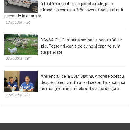
fi fost împușcat cu un pistol cu bile, pe o
stradă din comuna Brâncoveni. Conflictul ar fi
plecat de la o tânără
22 iul. 2026 14:55
DSVSA Olt: Carantină națională pentru 30 de
zile. Toate mișcările de ovine și caprine sunt
suspendate
22 iul. 2026 13:57
Antrenorul de la CSM Slatina, Andrei Popescu,
despre obiectivul din acest sezon: Încercăm să
ne menținem în primele opt echipe din țară
20 iul. 2026 17:16