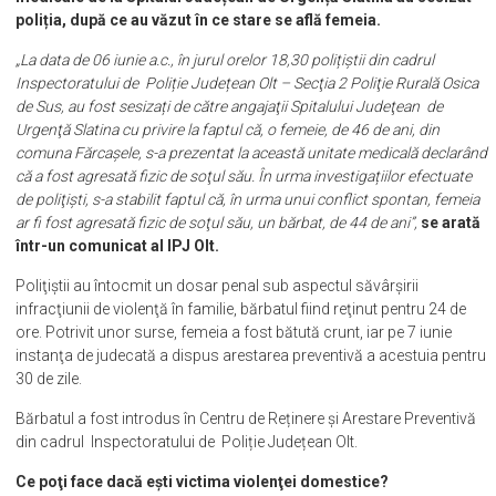
poliția, după ce au văzut în ce stare se află femeia.
„La data de 06 iunie a.c., în jurul orelor 18,30 polițiștii din cadrul
Inspectoratului de Poliție Județean Olt – Secţia 2 Poliţie Rurală Osica
de Sus, au fost sesizați de către angajaţii Spitalului Judeţean de
Urgenţă Slatina cu privire la faptul că, o femeie, de 46 de ani, din
comuna Fărcaşele, s-a prezentat la această unitate medicală declarând
că a fost agresată fizic de soţul său. În urma investigațiilor efectuate
de poliţişti, s-a stabilit faptul că, în urma unui conflict spontan, femeia
ar fi fost agresată fizic de soţul său, un bărbat, de 44 de ani”,
se arată
într-un comunicat al IPJ Olt.
Poliţiştii au întocmit un dosar penal sub aspectul săvârşirii
infracţiunii de violenţă în familie, bărbatul fiind reţinut pentru 24 de
ore. Potrivit unor surse, femeia a fost bătută crunt, iar pe 7 iunie
instanţa de judecată a dispus arestarea preventivă a acestuia pentru
30 de zile.
Bărbatul a fost introdus în Centru de Reținere și Arestare Preventivă
din cadrul Inspectoratului de Poliție Județean Olt.
Ce poţi face dacă eşti victima violenţei domestice?