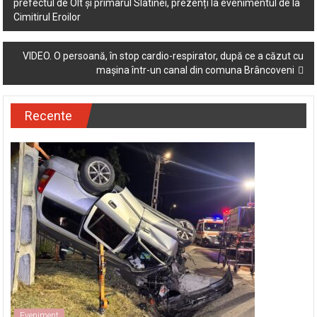
prefectul de Olt și primarul Slatinei, prezenți la evenimentul de la
navigation
Cimitirul Eroilor
VIDEO. O persoană, în stop cardio-respirator, după ce a căzut cu
mașina într-un canal din comuna Brâncoveni
Recente
Eveniment