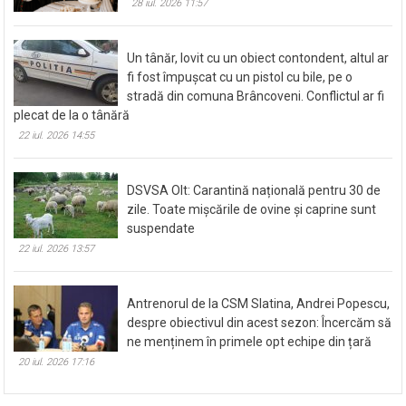
28 iul. 2026 11:57
Un tânăr, lovit cu un obiect contondent, altul ar
fi fost împușcat cu un pistol cu bile, pe o
stradă din comuna Brâncoveni. Conflictul ar fi
plecat de la o tânără
22 iul. 2026 14:55
DSVSA Olt: Carantină națională pentru 30 de
zile. Toate mișcările de ovine și caprine sunt
suspendate
22 iul. 2026 13:57
Antrenorul de la CSM Slatina, Andrei Popescu,
despre obiectivul din acest sezon: Încercăm să
ne menținem în primele opt echipe din țară
20 iul. 2026 17:16