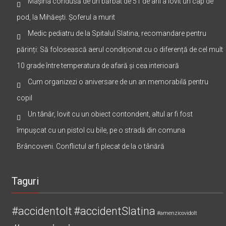
Mașina condusă de un bărbat de 51 de ani a lovit un cap de
pod, la Mihăești. Șoferul a murit
Medic pediatru de la Spitalul Slatina, recomandare pentru
părinți: Să folosească aerul condiționat cu o diferență de cel mult
10 grade între temperatura de afară și cea interioară
Cum organizezi o aniversare de un an memorabilă pentru
copil
Un tânăr, lovit cu un obiect contondent, altul ar fi fost
împușcat cu un pistol cu bile, pe o stradă din comuna
Brâncoveni. Conflictul ar fi plecat de la o tânără
Taguri
#accidentolt
#accidentSlatina
#amenzicovidolt