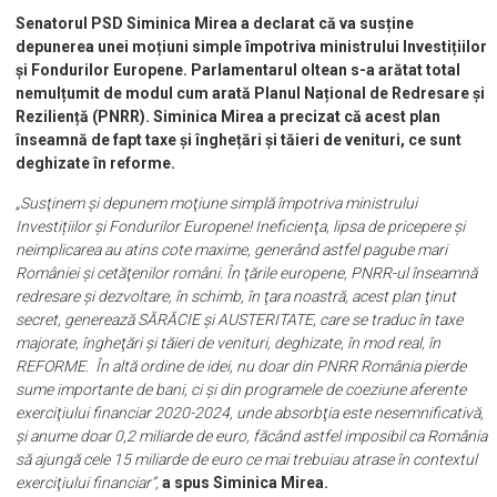
Senatorul PSD Siminica Mirea a declarat că va susține
depunerea unei moțiuni simple împotriva ministrului Investițiilor
și Fondurilor Europene. Parlamentarul oltean s-a arătat total
nemulțumit de modul cum arată Planul Național de Redresare și
Reziliență (PNRR). Siminica Mirea a precizat că acest plan
înseamnă de fapt taxe și înghețări și tăieri de venituri, ce sunt
deghizate în reforme.
„Susţinem şi depunem moţiune simplă împotriva ministrului
Investițiilor și Fondurilor Europene! Ineficienţa, lipsa de pricepere şi
neimplicarea au atins cote maxime, generând astfel pagube mari
României şi cetăţenilor români. În ţările europene, PNRR-ul înseamnă
redresare şi dezvoltare, în schimb, în ţara noastră, acest plan ţinut
secret, generează SĂRĂCIE şi AUSTERITATE, care se traduc în taxe
majorate, îngheţări şi tăieri de venituri, deghizate, în mod real, în
REFORME. În altă ordine de idei, nu doar din PNRR România pierde
sume importante de bani, ci şi din programele de coeziune aferente
exerciţiului financiar 2020-2024, unde absorbţia este nesemnificativă,
şi anume doar 0,2 miliarde de euro, făcând astfel imposibil ca România
să ajungă cele 15 miliarde de euro ce mai trebuiau atrase în contextul
exerciţiului financiar”,
a spus Siminica Mirea.