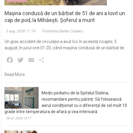
Mașina condusă de un bărbat de 51 de ani a lovit un
cap de pod, la Mihăești. Șoferul a murit
3 aug. 2026 11:19
Florentina Ștefan Ciobanu
Un grav accident de circulație a avut loc în această noapte, 3
august, în jurul orei 01.20, când mașina condusă de un bărbat de
Facebook
Twitter
Email
Partajează
Read More
Medic pediatru de la Spitalul Slatina,
recomandare pentru părinți: Să folosească
aerul condiționat cu o diferență de cel mult 10
grade între temperatura de afară și cea interioară
28 iul. 2026 12:17