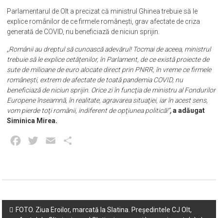
Parlamentarul de Olt a precizat că ministrul Ghinea trebuie să le
explice românilor de ce firmele românești, grav afectate de criza
generată de COVID, nu beneficiază de niciun sprijin.
„Românii au dreptul să cunoască adevărul! Tocmai de aceea, ministrul
trebuie să le explice cetățenilor, în Parlament, de ce există proiecte de
sute de milioane de euro alocate direct prin PNRR, în vreme ce firmele
româneşti, extrem de afectate de toată pandemia COVID, nu
beneficiază de niciun sprijin. Orice zi în funcţia de ministru al Fondurilor
Europene înseamnă, în realitate, agravarea situaţiei, iar în acest sens,
vom pierde toţi românii, indiferent de opţiunea politică!”
,
a adăugat
Siminica Mirea.
Facebook
Twitter
Email
Partajează
Post
FOTO. Ziua Eroilor, marcată la Slatina. Președintele CJ Olt,