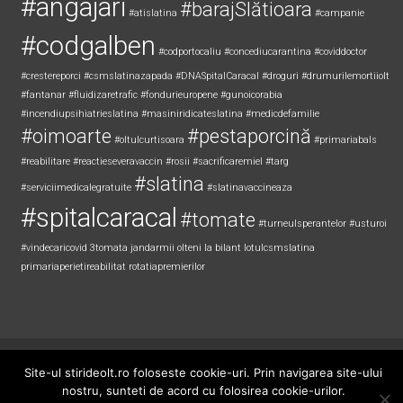
#angajari
#barajSlătioara
#atislatina
#campanie
#codgalben
#codportocaliu
#concediucarantina
#coviddoctor
#crestereporci
#csmslatinazapada
#DNASpitalCaracal
#droguri
#drumurilemortiiolt
#fantanar
#fluidizaretrafic
#fondurieuropene
#gunoicorabia
#incendiupsihiatrieslatina
#masiniridicateslatina
#medicdefamilie
#oimoarte
#pestaporcină
#oltulcurtisoara
#primariabals
#reabilitare
#reactieseveravaccin
#rosii
#sacrificaremiel #targ
#slatina
#serviciimedicalegratuite
#slatinavaccineaza
#spitalcaracal
#tomate
#turneulsperantelor
#usturoi
#vindecaricovid
3tomata
jandarmii olteni
la bilant
lotulcsmslatina
primariaperietireabilitat
rotatiapremierilor
Copyright © 2026
Știri de Olt
. All rights reserved. Theme:
ColorNews
by
Site-ul stirideolt.ro foloseste cookie-uri. Prin navigarea site-ului
ThemeGrill. Powered by
WordPress
.
nostru, sunteti de acord cu folosirea cookie-urilor.