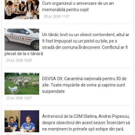
Cum organizezi o aniversare de un an
memorabilă pentru copil
28 iul. 2026 11:57
Un tânăr, lovit cu un obiect contondent, altul ar
fi fost împușcat cu un pistol cu bile, pe o
stradă din comuna Brâncoveni. Conflictul ar fi
plecat de la o tânără
22 iul. 2026 14:55
DSVSA Olt: Carantină națională pentru 30 de
zile. Toate mișcările de ovine și caprine sunt
suspendate
22 iul. 2026 13:57
Antrenorul de la CSM Slatina, Andrei Popescu,
despre obiectivul din acest sezon: Încercăm să
ne menținem în primele opt echipe din țară