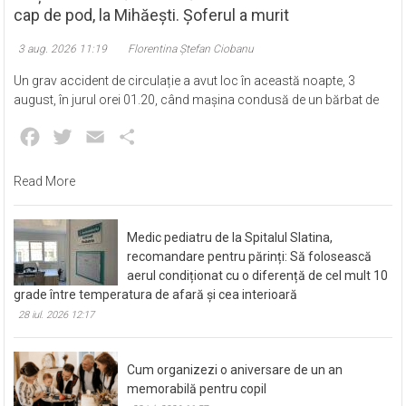
cap de pod, la Mihăești. Șoferul a murit
3 aug. 2026 11:19
Florentina Ștefan Ciobanu
Un grav accident de circulație a avut loc în această noapte, 3
august, în jurul orei 01.20, când mașina condusă de un bărbat de
Facebook
Twitter
Email
Partajează
Read More
Medic pediatru de la Spitalul Slatina,
recomandare pentru părinți: Să folosească
aerul condiționat cu o diferență de cel mult 10
grade între temperatura de afară și cea interioară
28 iul. 2026 12:17
Cum organizezi o aniversare de un an
memorabilă pentru copil