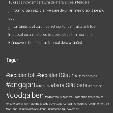
10 grade între temperatura de afară și cea interioară
Cum organizezi o aniversare de un an memorabilă pentru
copil
Un tânăr, lovit cu un obiect contondent, altul ar fi fost
împușcat cu un pistol cu bile, pe o stradă din comuna
Brâncoveni. Conflictul ar fi plecat de la o tânără
Taguri
#accidentolt
#accidentSlatina
#amenzicovidolt
#angajari
#barajSlătioara
#atislatina
#campanie
#codgalben
#codportocaliu
#concediucarantina
#coviddoctor
#crestereporci
#csmslatinazapada
#DNASpitalCaracal
#droguri
#drumurilemortiiolt
#fantanar
#fluidizaretrafic
#fondurieuropene
#gunoicorabia