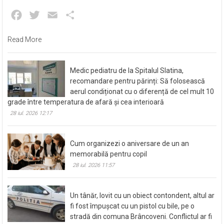
Facebook
Twitter
Email
Partajează
Read More
Medic pediatru de la Spitalul Slatina,
recomandare pentru părinți: Să folosească
aerul condiționat cu o diferență de cel mult 10
grade între temperatura de afară și cea interioară
28 iul. 2026 12:17
Cum organizezi o aniversare de un an
memorabilă pentru copil
28 iul. 2026 11:57
Un tânăr, lovit cu un obiect contondent, altul ar
fi fost împușcat cu un pistol cu bile, pe o
stradă din comuna Brâncoveni. Conflictul ar fi