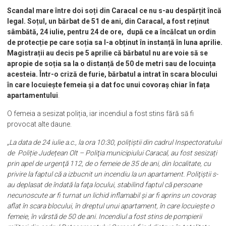
Scandal mare între doi soți din Caracal ce nu s-au despărțit încă
legal. Soțul, un bărbat de 51 de ani, din Caracal, a fost reținut
sâmbătă, 24 iulie, pentru 24 de ore, după ce a încălcat un ordin
de protecție pe care soția sa l-a obținut în instanță în luna aprilie.
Magistrații au decis pe 5 aprilie că bărbatul nu are voie să se
apropie de soția sa la o distanță de 50 de metri sau de locuința
acesteia. Într-o criză de furie, bărbatul a intrat în scara blocului
în care locuiește femeia și a dat foc unui covoraș chiar în fața
apartamentului
.
O femeia a sesizat poliția, iar incendiul a fost stins fără să fi
provocat alte daune.
„La data de 24 iulie a.c., la ora 10:30, polițiștii din cadrul Inspectoratului
de Poliție Județean Olt – Poliţia municipiului Caracal, au fost sesizați
prin apel de urgenţă 112, de o femeie de 35 de ani, din localitate, cu
privire la faptul că a izbucnit un incendiu la un apartament. Poliţiştii s-
au deplasat de îndată la faţa locului, stabilind faptul că persoane
necunoscute ar fi turnat un lichid inflamabil și ar fi aprins un covoraș
aflat în scara blocului, în dreptul unui apartament, în care locuiește o
femeie, în vârstă de 50 de ani. Incendiul a fost stins de pompierii