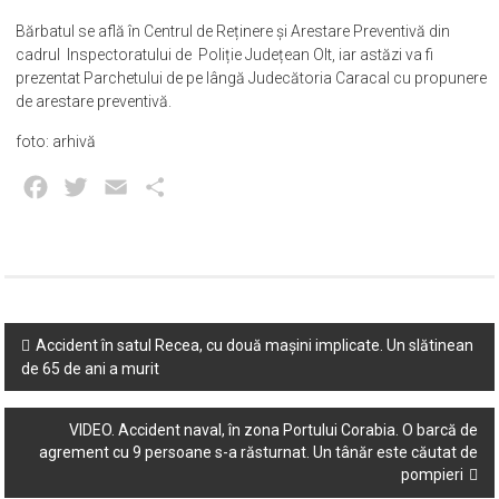
Bărbatul se află în Centrul de Reținere și Arestare Preventivă din
cadrul Inspectoratului de Poliție Județean Olt, iar astăzi va fi
prezentat Parchetului de pe lângă Judecătoria Caracal cu propunere
de arestare preventivă.
foto: arhivă
Facebook
Twitter
Email
Partajează
Post
Accident în satul Recea, cu două mașini implicate. Un slătinean
de 65 de ani a murit
navigation
VIDEO. Accident naval, în zona Portului Corabia. O barcă de
agrement cu 9 persoane s-a răsturnat. Un tânăr este căutat de
pompieri