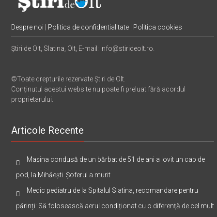
Despre noi
|
Politica de confidentialitate
|
Politica cookies
Știri de Olt, Slatina, Olt, E-mail: info@stirideolt.ro.
©Toate drepturile rezervate Știri de Olt.
Conținutul acestui website nu poate fi preluat fără acordul
proprietarului.
Articole Recente
Mașina condusă de un bărbat de 51 de ani a lovit un cap de
pod, la Mihăești. Șoferul a murit
Medic pediatru de la Spitalul Slatina, recomandare pentru
părinți: Să folosească aerul condiționat cu o diferență de cel mult