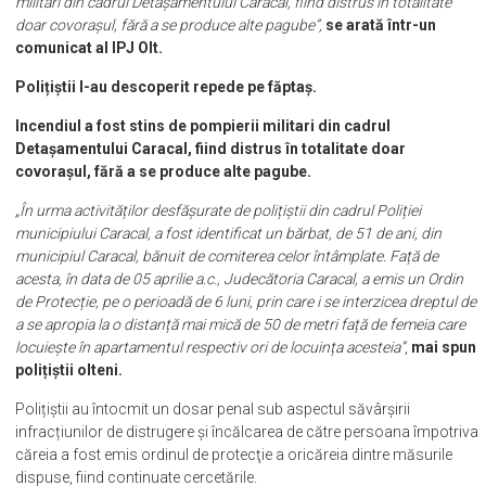
militari din cadrul Detașamentului Caracal, fiind distrus în totalitate
doar covorașul, fără a se produce alte pagube”,
se arată într-un
comunicat al IPJ Olt.
Polițiștii l-au descoperit repede pe făptaș.
Incendiul a fost stins de pompierii militari din cadrul
Detașamentului Caracal, fiind distrus în totalitate doar
covorașul, fără a se produce alte pagube.
„În urma activităților desfășurate de polițiștii din cadrul Poliției
municipiului Caracal, a fost identificat un bărbat, de 51 de ani, din
municipiul Caracal, bănuit de comiterea celor întâmplate. Față de
acesta, în data de 05 aprilie a.c., Judecătoria Caracal, a emis un Ordin
de Protecție, pe o perioadă de 6 luni, prin care i se interzicea dreptul de
a se apropia la o distanță mai mică de 50 de metri față de femeia care
locuiește în apartamentul respectiv ori de locuința acesteia”
,
mai spun
polițiștii olteni.
Polițiștii au întocmit un dosar penal sub aspectul săvârșirii
infracțiunilor de distrugere și încălcarea de către persoana împotriva
căreia a fost emis ordinul de protecţie a oricăreia dintre măsurile
dispuse, fiind continuate cercetările.