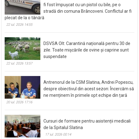
fi fost împușcat cu un pistol cu bile, pe o
stradă din comuna Brâncoveni. Conflictul ar fi
plecat de la o tânără
22 iul. 2026 14:55
DSVSA Olt: Carantină națională pentru 30 de
zile. Toate mișcările de ovine și caprine sunt
suspendate
22 iul. 2026 13:57
Antrenorul de la CSM Slatina, Andrei Popescu,
despre obiectivul din acest sezon: Încercăm să
ne menținem în primele opt echipe din țară
20 iul. 2026 17:16
Cursuri de formare pentru asistenții medicali
de la Spitalul Slatina
17 iul. 2026 00:14