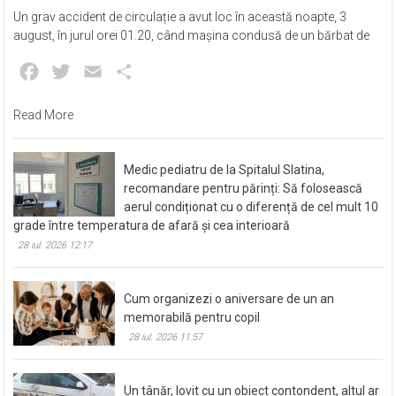
Un grav accident de circulație a avut loc în această noapte, 3
august, în jurul orei 01.20, când mașina condusă de un bărbat de
Facebook
Twitter
Email
Partajează
Read More
Medic pediatru de la Spitalul Slatina,
recomandare pentru părinți: Să folosească
aerul condiționat cu o diferență de cel mult 10
grade între temperatura de afară și cea interioară
28 iul. 2026 12:17
Cum organizezi o aniversare de un an
memorabilă pentru copil
28 iul. 2026 11:57
Un tânăr, lovit cu un obiect contondent, altul ar