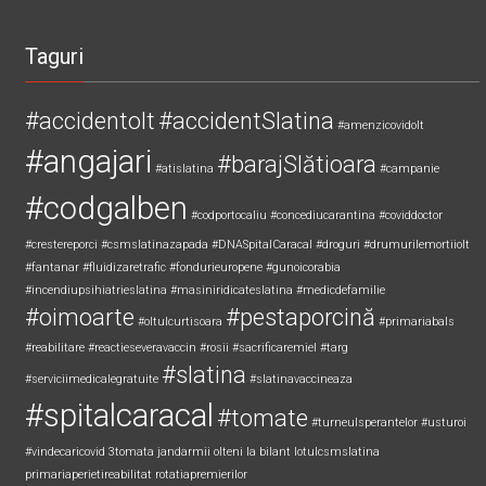
Taguri
#accidentolt
#accidentSlatina
#amenzicovidolt
#angajari
#barajSlătioara
#atislatina
#campanie
#codgalben
#codportocaliu
#concediucarantina
#coviddoctor
#crestereporci
#csmslatinazapada
#DNASpitalCaracal
#droguri
#drumurilemortiiolt
#fantanar
#fluidizaretrafic
#fondurieuropene
#gunoicorabia
#incendiupsihiatrieslatina
#masiniridicateslatina
#medicdefamilie
#oimoarte
#pestaporcină
#oltulcurtisoara
#primariabals
#reabilitare
#reactieseveravaccin
#rosii
#sacrificaremiel #targ
#slatina
#serviciimedicalegratuite
#slatinavaccineaza
#spitalcaracal
#tomate
#turneulsperantelor
#usturoi
#vindecaricovid
3tomata
jandarmii olteni
la bilant
lotulcsmslatina
primariaperietireabilitat
rotatiapremierilor