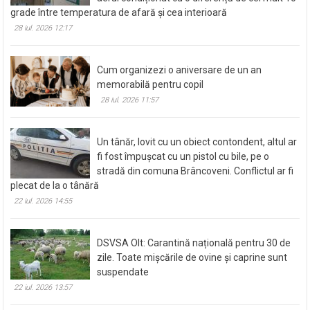
grade între temperatura de afară și cea interioară
28 iul. 2026 12:17
Cum organizezi o aniversare de un an
memorabilă pentru copil
28 iul. 2026 11:57
Un tânăr, lovit cu un obiect contondent, altul ar
fi fost împușcat cu un pistol cu bile, pe o
stradă din comuna Brâncoveni. Conflictul ar fi
plecat de la o tânără
22 iul. 2026 14:55
DSVSA Olt: Carantină națională pentru 30 de
zile. Toate mișcările de ovine și caprine sunt
suspendate
22 iul. 2026 13:57