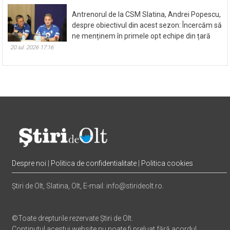
Antrenorul de la CSM Slatina, Andrei Popescu,
despre obiectivul din acest sezon: Încercăm să
ne menținem în primele opt echipe din țară
20 iul. 2026 17:16
Despre noi
|
Politica de confidentialitate
|
Politica cookies
Știri de Olt, Slatina, Olt, E-mail: info@stirideolt.ro.
©Toate drepturile rezervate Știri de Olt.
Conținutul acestui website nu poate fi preluat fără acordul