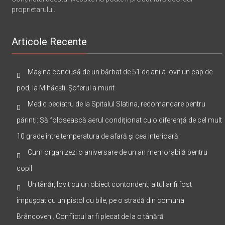
proprietarului.
Articole Recente
Mașina condusă de un bărbat de 51 de ani a lovit un cap de
pod, la Mihăești. Șoferul a murit
Medic pediatru de la Spitalul Slatina, recomandare pentru
părinți: Să folosească aerul condiționat cu o diferență de cel mult
10 grade între temperatura de afară și cea interioară
Cum organizezi o aniversare de un an memorabilă pentru
copil
Un tânăr, lovit cu un obiect contondent, altul ar fi fost
împușcat cu un pistol cu bile, pe o stradă din comuna
Brâncoveni. Conflictul ar fi plecat de la o tânără