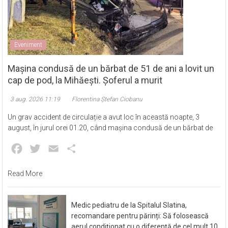
Eveniment
Mașina condusă de un bărbat de 51 de ani a lovit un
cap de pod, la Mihăești. Șoferul a murit
3 aug. 2026 11:19
Florentina Ștefan Ciobanu
Un grav accident de circulație a avut loc în această noapte, 3
august, în jurul orei 01.20, când mașina condusă de un bărbat de
Facebook
Twitter
Email
Partajează
Read More
Medic pediatru de la Spitalul Slatina,
recomandare pentru părinți: Să folosească
aerul condiționat cu o diferență de cel mult 10