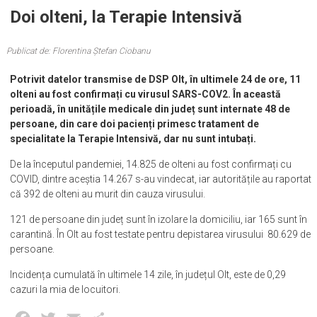
Doi olteni, la Terapie Intensivă
Publicat de: Florentina Ștefan Ciobanu
Potrivit datelor transmise de DSP Olt, în ultimele 24 de ore, 11
olteni au fost confirmați cu virusul SARS-COV2. În această
perioadă, în unitățile medicale din județ sunt internate 48 de
persoane, din care doi pacienți primesc tratament de
specialitate la Terapie Intensivă, dar nu sunt intubați.
De la începutul pandemiei, 14.825 de olteni au fost confirmați cu
COVID, dintre aceștia 14.267 s-au vindecat, iar autoritățile au raportat
că 392 de olteni au murit din cauza virusului.
121 de persoane din județ sunt în izolare la domiciliu, iar 165 sunt în
carantină. În Olt au fost testate pentru depistarea virusului 80.629 de
persoane.
Incidența cumulată în ultimele 14 zile, în județul Olt, este de 0,29
cazuri la mia de locuitori.