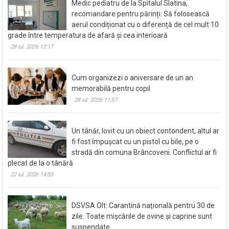
Medic pediatru de la Spitalul Slatina,
recomandare pentru părinți: Să folosească
aerul condiționat cu o diferență de cel mult 10
grade între temperatura de afară și cea interioară
28 iul. 2026 12:17
Cum organizezi o aniversare de un an
memorabilă pentru copil
28 iul. 2026 11:57
Un tânăr, lovit cu un obiect contondent, altul ar
fi fost împușcat cu un pistol cu bile, pe o
stradă din comuna Brâncoveni. Conflictul ar fi
plecat de la o tânără
22 iul. 2026 14:55
DSVSA Olt: Carantină națională pentru 30 de
zile. Toate mișcările de ovine și caprine sunt
suspendate