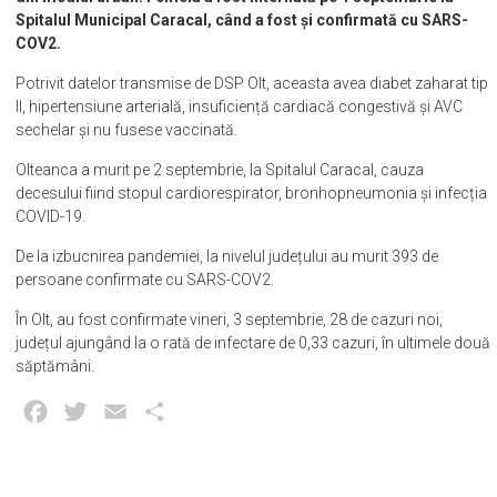
Spitalul Municipal Caracal, când a fost și confirmată cu SARS-
COV2.
Potrivit datelor transmise de DSP Olt, aceasta avea diabet zaharat tip
II, hipertensiune arterială, insuficiență cardiacă congestivă și AVC
sechelar și nu fusese vaccinată.
Olteanca a murit pe 2 septembrie, la Spitalul Caracal, cauza
decesului fiind stopul cardiorespirator, bronhopneumonia și infecția
COVID-19.
De la izbucnirea pandemiei, la nivelul județului au murit 393 de
persoane confirmate cu SARS-COV2.
În Olt, au fost confirmate vineri, 3 septembrie, 28 de cazuri noi,
județul ajungând la o rată de infectare de 0,33 cazuri, în ultimele două
săptămâni.
Facebook
Twitter
Email
Partajează