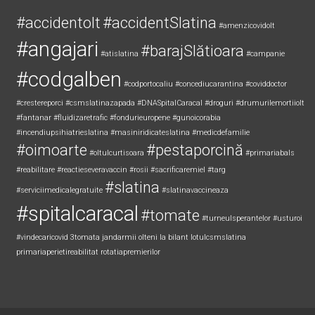
#accidentolt
#accidentSlatina
#amenzicovidolt
#angajari
#barajSlătioara
#atislatina
#campanie
#codgalben
#codportocaliu
#concediucarantina
#coviddoctor
#crestereporci
#csmslatinazapada
#DNASpitalCaracal
#droguri
#drumurilemortiiolt
#fantanar
#fluidizaretrafic
#fondurieuropene
#gunoicorabia
#incendiupsihiatrieslatina
#masiniridicateslatina
#medicdefamilie
#oimoarte
#pestaporcină
#oltulcurtisoara
#primariabals
#reabilitare
#reactieseveravaccin
#rosii
#sacrificaremiel #targ
#slatina
#serviciimedicalegratuite
#slatinavaccineaza
#spitalcaracal
#tomate
#turneulsperantelor
#usturoi
#vindecaricovid
3tomata
jandarmii olteni
la bilant
lotulcsmslatina
primariaperietireabilitat
rotatiapremierilor