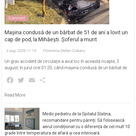
Eveniment
Mașina condusă de un bărbat de 51 de ani a lovit un
cap de pod, la Mihăești. Șoferul a murit
3 aug. 2026 11:19
Florentina Ștefan Ciobanu
Un grav accident de circulație a avut loc în această noapte, 3
august, în jurul orei 01.20, când mașina condusă de un bărbat de
Facebook
Twitter
Email
Partajează
Read More
Medic pediatru de la Spitalul Slatina,
recomandare pentru părinți: Să folosească
aerul condiționat cu o diferență de cel mult 10
grade între temperatura de afară și cea interioară