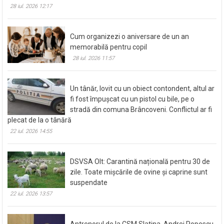
28 iul. 2026 12:17
Cum organizezi o aniversare de un an
memorabilă pentru copil
28 iul. 2026 11:57
Un tânăr, lovit cu un obiect contondent, altul ar
fi fost împușcat cu un pistol cu bile, pe o
stradă din comuna Brâncoveni. Conflictul ar fi
plecat de la o tânără
22 iul. 2026 14:55
DSVSA Olt: Carantină națională pentru 30 de
zile. Toate mișcările de ovine și caprine sunt
suspendate
22 iul. 2026 13:57
Antrenorul de la CSM Slatina, Andrei Popescu,