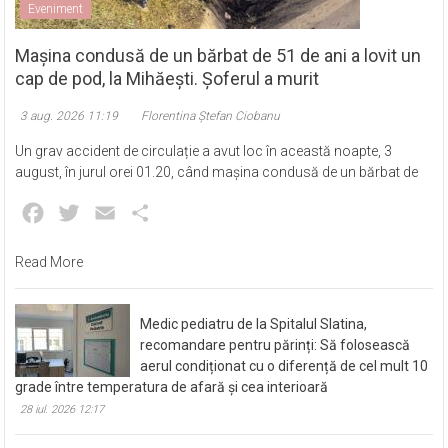
Eveniment
Mașina condusă de un bărbat de 51 de ani a lovit un
cap de pod, la Mihăești. Șoferul a murit
3 aug. 2026 11:19
Florentina Ștefan Ciobanu
Un grav accident de circulație a avut loc în această noapte, 3
august, în jurul orei 01.20, când mașina condusă de un bărbat de
Facebook
Twitter
Email
Partajează
Read More
Medic pediatru de la Spitalul Slatina,
recomandare pentru părinți: Să folosească
aerul condiționat cu o diferență de cel mult 10
grade între temperatura de afară și cea interioară
28 iul. 2026 12:17