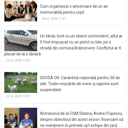
Cum organizezi o aniversare de un an
memorabilă pentru copil
28 iul. 2026 11:57
Un tânăr, lovit cu un obiect contondent, altul ar
fi fost împușcat cu un pistol cu bile, pe o
stradă din comuna Brâncoveni. Conflictul ar fi
plecat de la o tânără
22 iul. 2026 14:55
DSVSA Olt: Carantină națională pentru 30 de
zile. Toate mișcările de ovine și caprine sunt
suspendate
22 iul. 2026 13:57
Antrenorul de la CSM Slatina, Andrei Popescu,
despre obiectivul din acest sezon: Încercăm să
ne menținem în primele opt echipe din țară