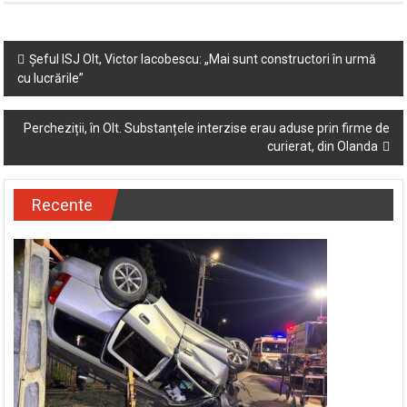
Post
Șeful ISJ Olt, Victor Iacobescu: „Mai sunt constructori în urmă
cu lucrările”
navigation
Percheziții, în Olt. Substanțele interzise erau aduse prin firme de
curierat, din Olanda
Recente