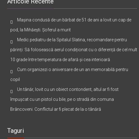
Articole Recente
Mașina condusă de un bărbat de 51 de ani a lovit un cap de
pod, la Mihăești. Șoferul a murit
Medic pediatru de la Spitalul Slatina, recomandare pentru
părinți: Să folosească aerul condiționat cu o diferență de cel mult
10 grade între temperatura de afară și cea interioară
Cum organizezi o aniversare de un an memorabilă pentru
copil
Un tânăr, lovit cu un obiect contondent, altul ar fi fost
împușcat cu un pistol cu bile, pe o stradă din comuna
Brâncoveni. Conflictul ar fi plecat de la o tânără
Taguri