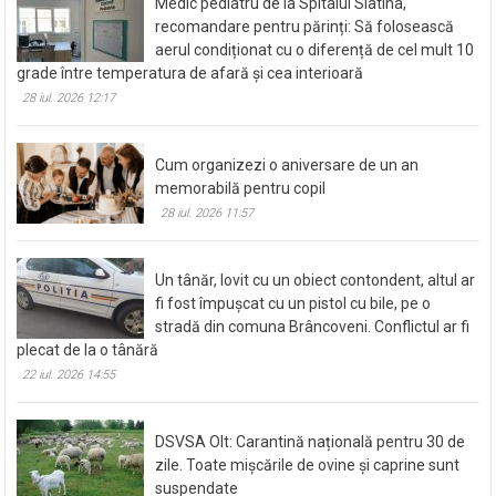
Medic pediatru de la Spitalul Slatina,
recomandare pentru părinți: Să folosească
aerul condiționat cu o diferență de cel mult 10
grade între temperatura de afară și cea interioară
28 iul. 2026 12:17
Cum organizezi o aniversare de un an
memorabilă pentru copil
28 iul. 2026 11:57
Un tânăr, lovit cu un obiect contondent, altul ar
fi fost împușcat cu un pistol cu bile, pe o
stradă din comuna Brâncoveni. Conflictul ar fi
plecat de la o tânără
22 iul. 2026 14:55
DSVSA Olt: Carantină națională pentru 30 de
zile. Toate mișcările de ovine și caprine sunt
suspendate