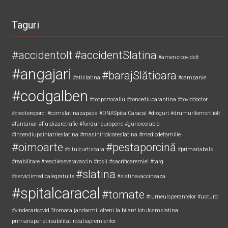
Taguri
#accidentolt
#accidentSlatina
#amenzicovidolt
#angajari
#barajSlătioara
#atislatina
#campanie
#codgalben
#codportocaliu
#concediucarantina
#coviddoctor
#crestereporci
#csmslatinazapada
#DNASpitalCaracal
#droguri
#drumurilemortiiolt
#fantanar
#fluidizaretrafic
#fondurieuropene
#gunoicorabia
#incendiupsihiatrieslatina
#masiniridicateslatina
#medicdefamilie
#oimoarte
#pestaporcină
#oltulcurtisoara
#primariabals
#reabilitare
#reactieseveravaccin
#rosii
#sacrificaremiel #targ
#slatina
#serviciimedicalegratuite
#slatinavaccineaza
#spitalcaracal
#tomate
#turneulsperantelor
#usturoi
#vindecaricovid
3tomata
jandarmii olteni
la bilant
lotulcsmslatina
primariaperietireabilitat
rotatiapremierilor