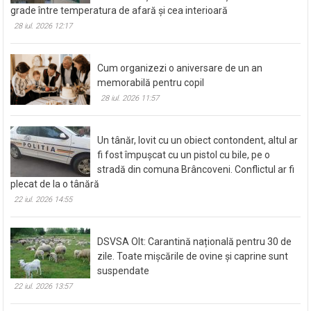
grade între temperatura de afară și cea interioară
28 iul. 2026 12:17
Cum organizezi o aniversare de un an
memorabilă pentru copil
28 iul. 2026 11:57
Un tânăr, lovit cu un obiect contondent, altul ar
fi fost împușcat cu un pistol cu bile, pe o
stradă din comuna Brâncoveni. Conflictul ar fi
plecat de la o tânără
22 iul. 2026 14:55
DSVSA Olt: Carantină națională pentru 30 de
zile. Toate mișcările de ovine și caprine sunt
suspendate
22 iul. 2026 13:57