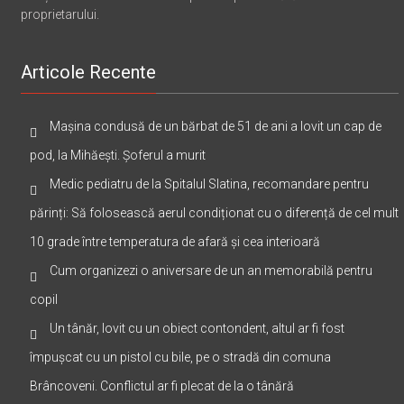
proprietarului.
Articole Recente
Mașina condusă de un bărbat de 51 de ani a lovit un cap de
pod, la Mihăești. Șoferul a murit
Medic pediatru de la Spitalul Slatina, recomandare pentru
părinți: Să folosească aerul condiționat cu o diferență de cel mult
10 grade între temperatura de afară și cea interioară
Cum organizezi o aniversare de un an memorabilă pentru
copil
Un tânăr, lovit cu un obiect contondent, altul ar fi fost
împușcat cu un pistol cu bile, pe o stradă din comuna
Brâncoveni. Conflictul ar fi plecat de la o tânără