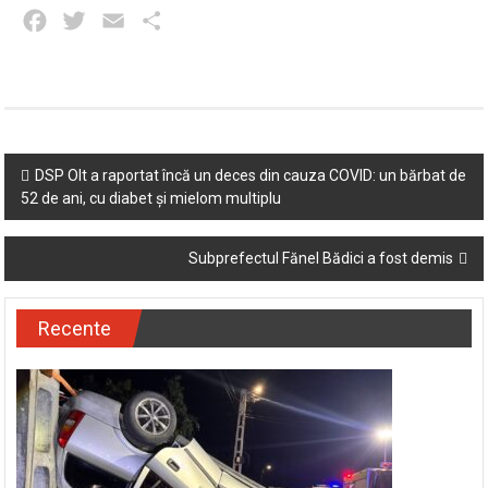
Facebook
Twitter
Email
Partajează
Post
DSP Olt a raportat încă un deces din cauza COVID: un bărbat de
52 de ani, cu diabet și mielom multiplu
navigation
Subprefectul Fănel Bădici a fost demis
Recente