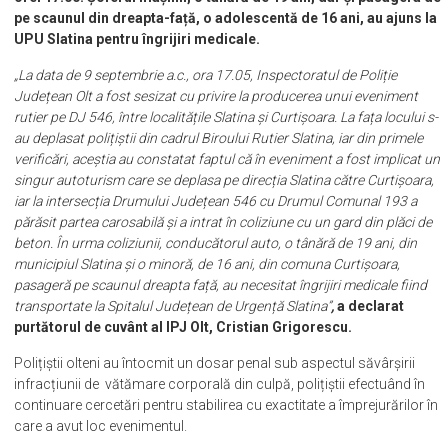
pe scaunul din dreapta-față, o adolescentă de 16 ani, au ajuns la
UPU Slatina pentru îngrijiri medicale.
„La data de 9 septembrie a.c., ora 17.05, Inspectoratul de Poliție
Județean Olt a fost sesizat cu privire la producerea unui eveniment
rutier pe DJ 546, între localitățile Slatina și Curtișoara. La fața locului s-
au deplasat polițiștii din cadrul Biroului Rutier Slatina, iar din primele
verificări, aceștia au constatat faptul că în eveniment a fost implicat un
singur autoturism care se deplasa pe direcția Slatina către Curtișoara,
iar la intersecția Drumului Județean 546 cu Drumul Comunal 193 a
părăsit partea carosabilă și a intrat în coliziune cu un gard din plăci de
beton. În urma coliziunii, conducătorul auto, o tânără de 19 ani, din
municipiul Slatina și o minoră, de 16 ani, din comuna Curtișoara,
pasageră pe scaunul dreapta față, au necesitat îngrijiri medicale fiind
transportate la Spitalul Județean de Urgență Slatina”
,
a declarat
purtătorul de cuvânt al IPJ Olt, Cristian Grigorescu.
Polițiștii olteni au întocmit un dosar penal sub aspectul săvârșirii
infracțiunii de vătămare corporală din culpă, polițiștii efectuând în
continuare cercetări pentru stabilirea cu exactitate a împrejurărilor în
care a avut loc evenimentul.