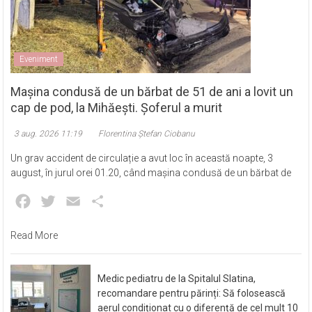
Eveniment
Mașina condusă de un bărbat de 51 de ani a lovit un
cap de pod, la Mihăești. Șoferul a murit
3 aug. 2026 11:19
Florentina Ștefan Ciobanu
Un grav accident de circulație a avut loc în această noapte, 3
august, în jurul orei 01.20, când mașina condusă de un bărbat de
Facebook
Twitter
Email
Partajează
Read More
Medic pediatru de la Spitalul Slatina,
recomandare pentru părinți: Să folosească
aerul condiționat cu o diferență de cel mult 10