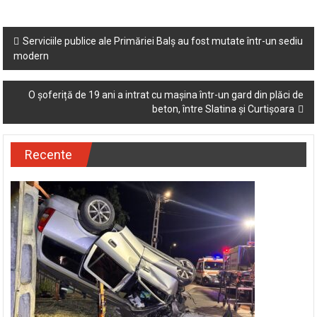
Post
Serviciile publice ale Primăriei Balș au fost mutate într-un sediu
modern
navigation
O șoferiță de 19 ani a intrat cu mașina într-un gard din plăci de
beton, între Slatina și Curtișoara
Recente