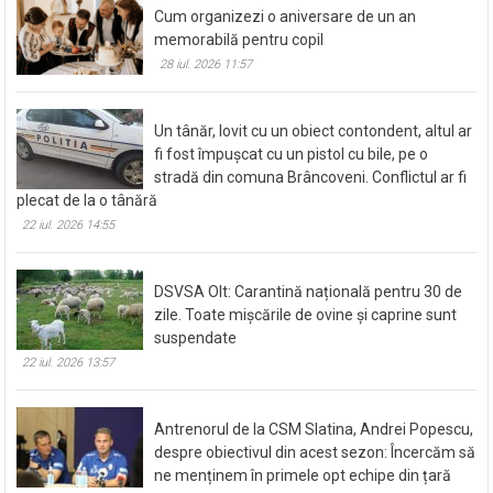
Cum organizezi o aniversare de un an
memorabilă pentru copil
28 iul. 2026 11:57
Un tânăr, lovit cu un obiect contondent, altul ar
fi fost împușcat cu un pistol cu bile, pe o
stradă din comuna Brâncoveni. Conflictul ar fi
plecat de la o tânără
22 iul. 2026 14:55
DSVSA Olt: Carantină națională pentru 30 de
zile. Toate mișcările de ovine și caprine sunt
suspendate
22 iul. 2026 13:57
Antrenorul de la CSM Slatina, Andrei Popescu,
despre obiectivul din acest sezon: Încercăm să
ne menținem în primele opt echipe din țară