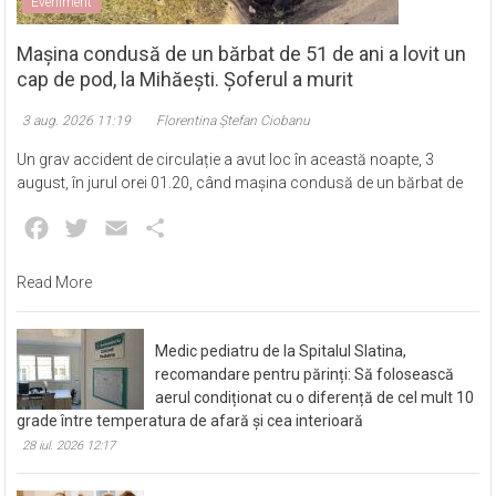
Eveniment
Mașina condusă de un bărbat de 51 de ani a lovit un
cap de pod, la Mihăești. Șoferul a murit
3 aug. 2026 11:19
Florentina Ștefan Ciobanu
Un grav accident de circulație a avut loc în această noapte, 3
august, în jurul orei 01.20, când mașina condusă de un bărbat de
Facebook
Twitter
Email
Partajează
Read More
Medic pediatru de la Spitalul Slatina,
recomandare pentru părinți: Să folosească
aerul condiționat cu o diferență de cel mult 10
grade între temperatura de afară și cea interioară
28 iul. 2026 12:17