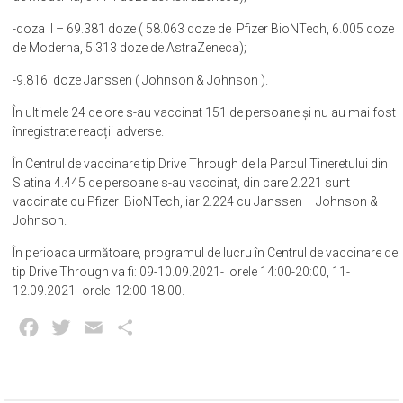
-doza II – 69.381 doze ( 58.063 doze de Pfizer BioNTech, 6.005 doze
de Moderna, 5.313 doze de AstraZeneca);
-9.816 doze Janssen ( Johnson & Johnson ).
În ultimele 24 de ore s-au vaccinat 151 de persoane și nu au mai fost
înregistrate reacții adverse.
În Centrul de vaccinare tip Drive Through de la Parcul Tineretului din
Slatina 4.445 de persoane s-au vaccinat, din care 2.221 sunt
vaccinate cu Pfizer BioNTech, iar 2.224 cu Janssen – Johnson &
Johnson.
În perioada următoare, programul de lucru în Centrul de vaccinare de
tip Drive Through va fi: 09-10.09.2021- orele 14:00-20:00, 11-
12.09.2021- orele 12:00-18:00.
Facebook
Twitter
Email
Partajează