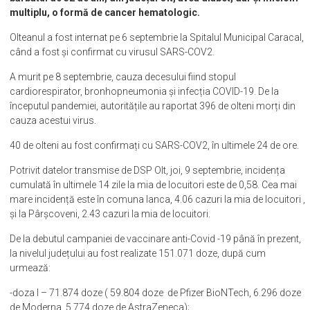
multiplu, o formă de cancer hematologic.
Olteanul a fost internat pe 6 septembrie la Spitalul Municipal Caracal,
când a fost și confirmat cu virusul SARS-COV2.
A murit pe 8 septembrie, cauza decesului fiind stopul
cardiorespirator, bronhopneumonia și infecția COVID-19. De la
începutul pandemiei, autoritățile au raportat 396 de olteni morți din
cauza acestui virus.
40 de olteni au fost confirmați cu SARS-COV2, în ultimele 24 de ore.
Potrivit datelor transmise de DSP Olt, joi, 9 septembrie, incidența
cumulată în ultimele 14 zile la mia de locuitori este de 0,58. Cea mai
mare incidență este în comuna Ianca, 4.06 cazuri la mia de locuitori ,
și la Pârșcoveni, 2.43 cazuri la mia de locuitori.
De la debutul campaniei de vaccinare anti-Covid -19 până în prezent,
la nivelul județului au fost realizate 151.071 doze, după cum
urmează:
-doza I – 71.874 doze ( 59.804 doze de Pfizer BioNTech, 6.296 doze
de Moderna, 5.774 doze de AstraZeneca);