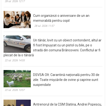
28 iul. 2026 12:17
Cum organizezi o aniversare de un an
memorabilă pentru copil
28 iul. 2026 11:57
Un tânăr, lovit cu un obiect contondent, altul ar
fi fost împușcat cu un pistol cu bile, pe o
stradă din comuna Brâncoveni. Conflictul ar fi
plecat de la o tânără
22 iul. 2026 14:55
DSVSA Olt: Carantină națională pentru 30 de
zile. Toate mișcările de ovine și caprine sunt
suspendate
22 iul. 2026 13:57
Antrenorul de la CSM Slatina, Andrei Popescu,