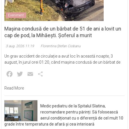
Eveniment
Mașina condusă de un bărbat de 51 de ani a lovit un
cap de pod, la Mihăești. Șoferul a murit
3 aug. 2026 11:19
Florentina Ștefan Ciobanu
Un grav accident de circulație a avut loc în această noapte, 3
august, în jurul orei 01.20, când mașina condusă de un bărbat de
Facebook
Twitter
Email
Partajează
Read More
Medic pediatru de la Spitalul Slatina,
recomandare pentru părinți: Să folosească
aerul condiționat cu o diferență de cel mult 10
grade între temperatura de afară și cea interioară