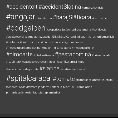
#accidentolt
#accidentSlatina
#amenzicovidolt
#angajari
#barajSlătioara
#atislatina
#campanie
#codgalben
#codportocaliu
#concediucarantina
#coviddoctor
#crestereporci
#csmslatinazapada
#DNASpitalCaracal
#droguri
#drumurilemortiiolt
#fantanar
#fluidizaretrafic
#fondurieuropene
#gunoicorabia
#incendiupsihiatrieslatina
#masiniridicateslatina
#medicdefamilie
#oimoarte
#pestaporcină
#oltulcurtisoara
#primariabals
#reabilitare
#reactieseveravaccin
#rosii
#sacrificaremiel #targ
#slatina
#serviciimedicalegratuite
#slatinavaccineaza
#spitalcaracal
#tomate
#turneulsperantelor
#usturoi
#vindecaricovid
3tomata
jandarmii olteni
la bilant
lotulcsmslatina
primariaperietireabilitat
rotatiapremierilor