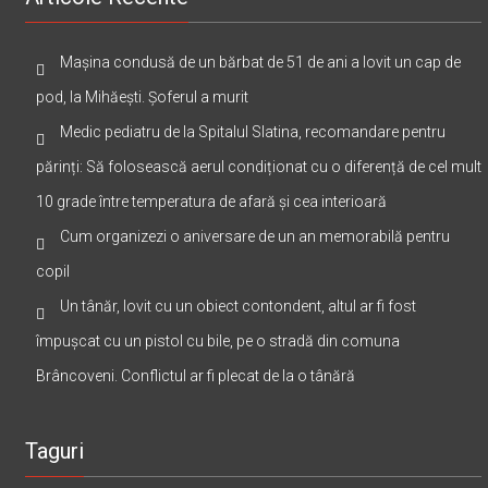
Mașina condusă de un bărbat de 51 de ani a lovit un cap de
pod, la Mihăești. Șoferul a murit
Medic pediatru de la Spitalul Slatina, recomandare pentru
părinți: Să folosească aerul condiționat cu o diferență de cel mult
10 grade între temperatura de afară și cea interioară
Cum organizezi o aniversare de un an memorabilă pentru
copil
Un tânăr, lovit cu un obiect contondent, altul ar fi fost
împușcat cu un pistol cu bile, pe o stradă din comuna
Brâncoveni. Conflictul ar fi plecat de la o tânără
Taguri