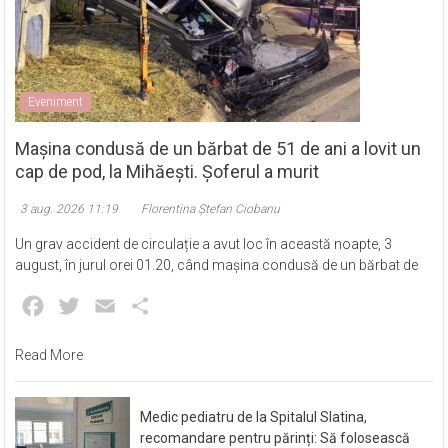
Eveniment
Mașina condusă de un bărbat de 51 de ani a lovit un
cap de pod, la Mihăești. Șoferul a murit
3 aug. 2026 11:19
Florentina Ștefan Ciobanu
Un grav accident de circulație a avut loc în această noapte, 3
august, în jurul orei 01.20, când mașina condusă de un bărbat de
Facebook
Twitter
Email
Partajează
Read More
Medic pediatru de la Spitalul Slatina,
recomandare pentru părinți: Să folosească