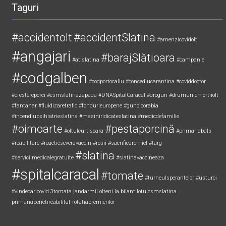
Taguri
#accidentolt
#accidentSlatina
#amenzicovidolt
#angajari
#barajSlătioara
#atislatina
#campanie
#codgalben
#codportocaliu
#concediucarantina
#coviddoctor
#crestereporci
#csmslatinazapada
#DNASpitalCaracal
#droguri
#drumurilemortiiolt
#fantanar
#fluidizaretrafic
#fondurieuropene
#gunoicorabia
#incendiupsihiatrieslatina
#masiniridicateslatina
#medicdefamilie
#oimoarte
#pestaporcină
#oltulcurtisoara
#primariabals
#reabilitare
#reactieseveravaccin
#rosii
#sacrificaremiel #targ
#slatina
#serviciimedicalegratuite
#slatinavaccineaza
#spitalcaracal
#tomate
#turneulsperantelor
#usturoi
#vindecaricovid
3tomata
jandarmii olteni
la bilant
lotulcsmslatina
primariaperietireabilitat
rotatiapremierilor