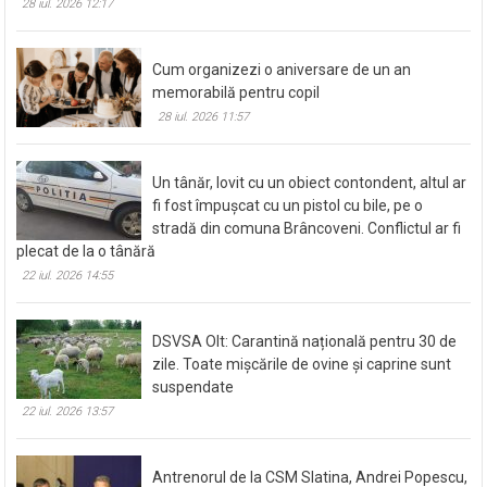
28 iul. 2026 12:17
Cum organizezi o aniversare de un an
memorabilă pentru copil
28 iul. 2026 11:57
Un tânăr, lovit cu un obiect contondent, altul ar
fi fost împușcat cu un pistol cu bile, pe o
stradă din comuna Brâncoveni. Conflictul ar fi
plecat de la o tânără
22 iul. 2026 14:55
DSVSA Olt: Carantină națională pentru 30 de
zile. Toate mișcările de ovine și caprine sunt
suspendate
22 iul. 2026 13:57
Antrenorul de la CSM Slatina, Andrei Popescu,