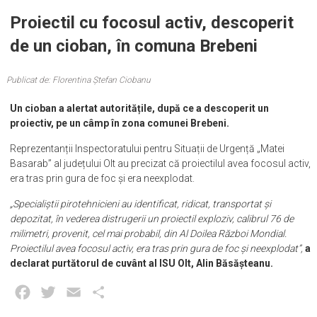
Proiectil cu focosul activ, descoperit
de un cioban, în comuna Brebeni
Publicat de: Florentina Ștefan Ciobanu
Un cioban a alertat autoritățile, după ce a descoperit un
proiectiv, pe un câmp în zona comunei Brebeni.
Reprezentanții Inspectoratului pentru Situații de Urgență „Matei
Basarab” al județului Olt au precizat că proiectilul avea focosul activ,
era tras prin gura de foc și era neexplodat.
„Specialiștii pirotehnicieni au identificat, ridicat, transportat și
depozitat, în vederea distrugerii un proiectil exploziv, calibrul 76 de
milimetri, provenit, cel mai probabil, din Al Doilea Război Mondial.
Proiectilul avea focosul activ, era tras prin gura de foc și neexplodat”,
a
declarat purtătorul de cuvânt al ISU Olt, Alin Băsășteanu.
Facebook
Twitter
Email
Partajează