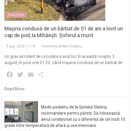
Eveniment
Mașina condusă de un bărbat de 51 de ani a lovit un
cap de pod, la Mihăești. Șoferul a murit
3 aug. 2026 11:19
Florentina Ștefan Ciobanu
Un grav accident de circulație a avut loc în această noapte, 3
august, în jurul orei 01.20, când mașina condusă de un bărbat de
Facebook
Twitter
Email
Partajează
Read More
Medic pediatru de la Spitalul Slatina,
recomandare pentru părinți: Să folosească
aerul condiționat cu o diferență de cel mult 10
grade între temperatura de afară și cea interioară