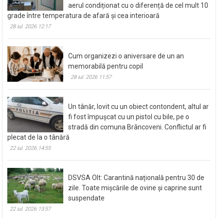
aerul condiționat cu o diferență de cel mult 10
grade între temperatura de afară și cea interioară
28 iul. 2026 12:17
Cum organizezi o aniversare de un an
memorabilă pentru copil
28 iul. 2026 11:57
Un tânăr, lovit cu un obiect contondent, altul ar
fi fost împușcat cu un pistol cu bile, pe o
stradă din comuna Brâncoveni. Conflictul ar fi
plecat de la o tânără
22 iul. 2026 14:55
DSVSA Olt: Carantină națională pentru 30 de
zile. Toate mișcările de ovine și caprine sunt
suspendate
22 iul. 2026 13:57