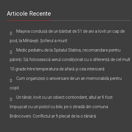
Articole Recente
Mașina condusă de un bărbat de 51 de ani a lovit un cap de
pod, la Mihăești. Șoferul a murit
Medic pediatru de la Spitalul Slatina, recomandare pentru
părinți: Să folosească aerul condiționat cu o diferență de cel mult
10 grade între temperatura de afară și cea interioară
Cum organizezi o aniversare de un an memorabilă pentru
copil
Un tânăr, lovit cu un obiect contondent, altul ar fi fost
împușcat cu un pistol cu bile, pe o stradă din comuna
Brâncoveni. Conflictul ar fi plecat de la o tânără