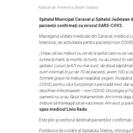
Publicat de: Florentina Ștefan Ciobanu
Spitalul Municipal Caracal și Spitalul Județean 
pacienții confirmați cu virusul SARS-COV2.
Managerul unității medicale din Caracal, medicul Liv
Intensivă, iar activitatea pentru pacienții non-COVID
„Vreau să iau măsuri cu cei de la spital care nu se va
lumea la mare, la munte, la nunți, nu au crezut în valu
spitalul. Locuri la ATI nu mai sunt, de două săptămân
sunt internați în jur de 70 de pacienți, avem 100 și c
formele grave ne trebuie neapărat oxigen. Începând d
COVID, pentru că a funcționat o perioadă mixt, dar a
deschise Infecțioasele – non-COVID, Oncologia și Fiz
oamenii nu și-au făcut tratamentele. Am trimis deja so
trebuie să înțeleagă să se vaccineze. Am avut și pacie
spus medicul Liviu Radu.
Este plin și sectorul destinat pacienților confirmați
Purtătorul de cuvânt al Spitalului Slatina, chirurgul