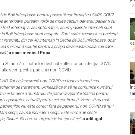
22
l de Boli Infecțioase pentru pacienții confirmați cu SARS-COV2
lurile anterioare, puteam vorbi de multe cazuri, dar erau pacienți cu
 fost internați și asimptomaticii, acum pacienții internați sunt
 la Boli Infecțioase sunt ocupate. Sunt cadre medicale și pacienți
nternați, din cei 40 internați în Secția de Boli Infecțioase, doar
ca
 cea mai bună soluție pentru a scăpa de această boală. Cei care
22
ală”,
a spus medicul Popa.
cu 20 numărul paturilor destinate oltenilor cu infecția COVID.
alte secții pentru pacienții non-COVID.
OVID. Tot ce înseamnă non-COVID au fost externați sau
În
ea schemei de tratament. Urmează ca ei să ne comunice numărul
ța
m o extindere a numărului de paturi la Spitalul Slatina pentru
ri capacitatea actuală pentru cei confirmați. Vrem să nu mai
20
r pacienților. Nu este corect față de pacientul non-COVID să nu-i
ăm secții, să mai închidem secții. Este vorba de secții
, Diabet. Fiecare au urgențele lor specifice”,
a adăugat