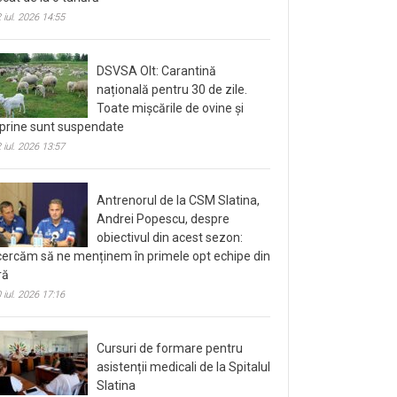
 iul. 2026 14:55
DSVSA Olt: Carantină
națională pentru 30 de zile.
Toate mișcările de ovine și
prine sunt suspendate
 iul. 2026 13:57
Antrenorul de la CSM Slatina,
Andrei Popescu, despre
obiectivul din acest sezon:
cercăm să ne menținem în primele opt echipe din
ră
 iul. 2026 17:16
Cursuri de formare pentru
asistenții medicali de la Spitalul
Slatina