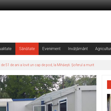
alitate
Sănătate
Eveniment
Invățământ
Agricultu
 51 de ani a lovit un cap de pod, la Mihăești. Șoferul a murit