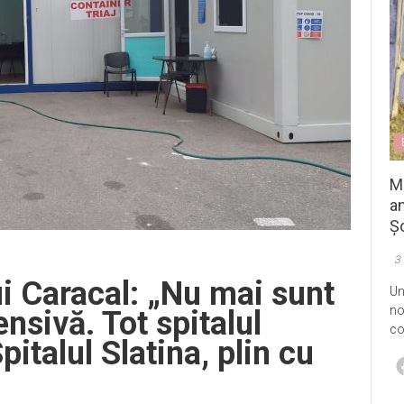
M
an
Șo
3
i Caracal: „Nu mai sunt
Un
no
ensivă. Tot spitalul
co
italul Slatina, plin cu