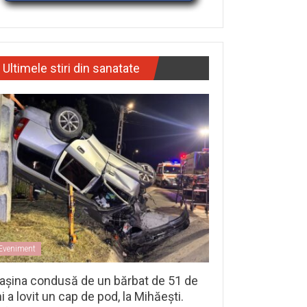
Ultimele stiri din sanatate
Eveniment
așina condusă de un bărbat de 51 de
i a lovit un cap de pod, la Mihăești.