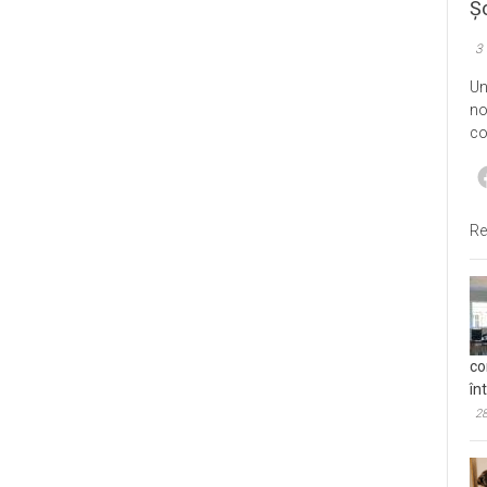
Șo
3
Un
no
co
Re
co
în
28