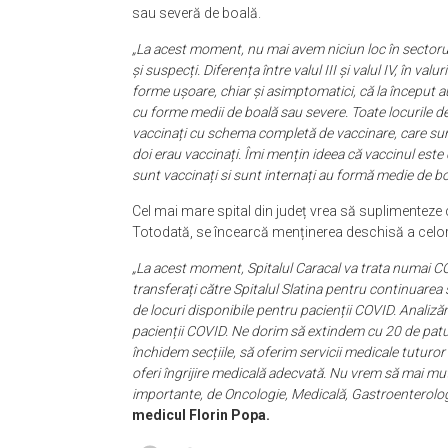
sau severă de boală.
„La acest moment, nu mai avem niciun loc în sectoru
și suspecți. Diferența între valul III și valul IV, în va
forme ușoare, chiar și asimptomatici, că la început au
cu forme medii de boală sau severe. Toate locurile de
vaccinați cu schema completă de vaccinare, care sunt i
doi erau vaccinați. Îmi mențin ideea că vaccinul este
sunt vaccinați si sunt internați au formă medie de bo
Cel mai mare spital din județ vrea să suplimenteze 
Totodată, se încearcă menținerea deschisă a celorl
„La acest moment, Spitalul Caracal va trata numai C
transferați către Spitalul Slatina pentru continuar
de locuri disponibile pentru pacienții COVID. Analiză
pacienții COVID. Ne dorim să extindem cu 20 de patu
închidem secțiile, să oferim servicii medicale tuturo
oferi îngrijire medicală adecvată. Nu vrem să mai mut
importante, de Oncologie, Medicală, Gastroenterologie
medicul Florin Popa.