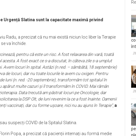
Re
de Urgență Slatina sunt la capacitate maximă privind
iu Radu, a precizat că nu mai există niciun loc liber la Terapie
co
 se va închide.
în
28
ccinează, pentru că este un risc. A fost relaxarea din vară, toată
l acesta. A fost exact ce s-a discutat, în câteva zile s-a umplut
i. Avem locuri în spital. Astăzi (n.red. – sâmbătă, 18 septembrie)
eva de locuri, dar nu toate locurile le avem cu oxigen. Pentru
e luni (n. red. -20 septembrie), transformăm tot spitalul în
u apărut multe cazuri și îl transformăm în COVID. Mai rămân
28
ioterapia. Data trecută am păstrat locuri pe Oncologie, dar
licitarea la DSP Olt, de luni revenim la ce a fost înainte. Oamenii
nți vaccinați, dar cu forme ușoare, nici nu au ajuns în Terapie”
,
a
 sau suspecți COVID de la Spitalul Slatina.
pe
 Florin Popa, a precizat că pacienții internați au formă medie
pl