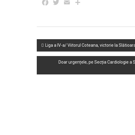
Facebook
Twitter
Email
Partajează
Post
Liga a IV-a/ Viitorul Coteana, victorie la Slătio
navigation
Doar urgențele, pe Secția Cardiologie a S