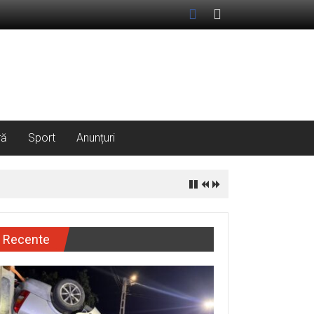
ră
Sport
Anunțuri
Recente