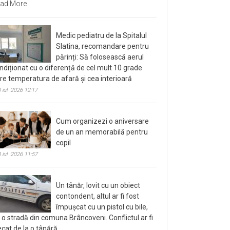
ad More
Medic pediatru de la Spitalul
Slatina, recomandare pentru
părinți: Să folosească aerul
ndiționat cu o diferență de cel mult 10 grade
tre temperatura de afară și cea interioară
 iul. 2026 12:17
Cum organizezi o aniversare
de un an memorabilă pentru
copil
 iul. 2026 11:57
Un tânăr, lovit cu un obiect
contondent, altul ar fi fost
împușcat cu un pistol cu bile,
 o stradă din comuna Brâncoveni. Conflictul ar fi
ecat de la o tânără