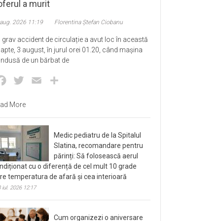
ferul a murit
 aug. 2026 11:19
Florentina Ștefan Ciobanu
 grav accident de circulație a avut loc în această
apte, 3 august, în jurul orei 01.20, când mașina
ndusă de un bărbat de
Facebook
Twitter
Email
Partajează
ad More
Medic pediatru de la Spitalul
Slatina, recomandare pentru
părinți: Să folosească aerul
ndiționat cu o diferență de cel mult 10 grade
tre temperatura de afară și cea interioară
 iul. 2026 12:17
Cum organizezi o aniversare