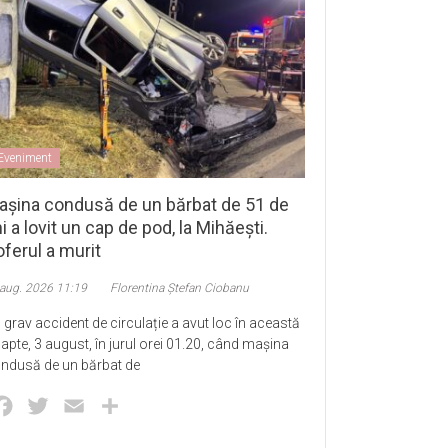
Eveniment
așina condusă de un bărbat de 51 de
i a lovit un cap de pod, la Mihăești.
ferul a murit
 aug. 2026 11:19
Florentina Ștefan Ciobanu
 grav accident de circulație a avut loc în această
apte, 3 august, în jurul orei 01.20, când mașina
ndusă de un bărbat de
Facebook
Twitter
Email
Partajează