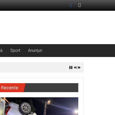
ră
Sport
Anunțuri
Recente