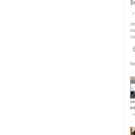
Șo
3
Un
no
co
Re
co
în
28