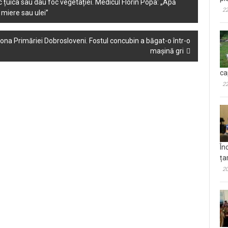
fac țuica sau dau foc vegetației. Medicul Florin Popa: „Apă
22
 miere sau ulei”
ona Primăriei Dobrosloveni. Fostul concubin a băgat-o într-o
mașină gri
ca
22
În
ța
20