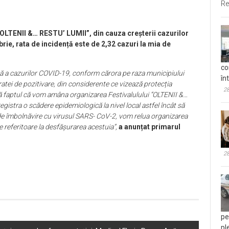
Re
„OLTENII &… RESTU’ LUMII”, din cauza creșterii cazurilor
rie, rata de incidență este de 2,32 cazuri la mia de
co
ată a cazurilor COVID-19, conform cărora pe raza municipiului
în
 ratei de pozitivare, din considerente ce vizează protecția
28
nță faptul că vom amâna organizarea Festivalulului “OLTENII &…
istra o scădere epidemiologică la nivel local astfel încât să
alt de îmbolnăvire cu virusul SARS- CoV-2, vom relua organizarea
e referitoare la desfășurarea acestuia”,
a anunțat primarul
28
pe
pl