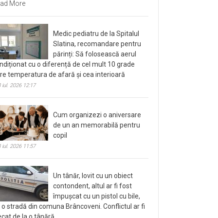
ad More
Medic pediatru de la Spitalul
Slatina, recomandare pentru
părinți: Să folosească aerul
ndiționat cu o diferență de cel mult 10 grade
tre temperatura de afară și cea interioară
 iul. 2026 12:17
Cum organizezi o aniversare
de un an memorabilă pentru
copil
 iul. 2026 11:57
Un tânăr, lovit cu un obiect
contondent, altul ar fi fost
împușcat cu un pistol cu bile,
 o stradă din comuna Brâncoveni. Conflictul ar fi
ecat de la o tânără