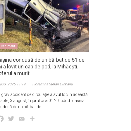
Eveniment
așina condusă de un bărbat de 51 de
i a lovit un cap de pod, la Mihăești.
ferul a murit
 aug. 2026 11:19
Florentina Ștefan Ciobanu
 grav accident de circulație a avut loc în această
apte, 3 august, în jurul orei 01.20, când mașina
ndusă de un bărbat de
Facebook
Twitter
Email
Partajează