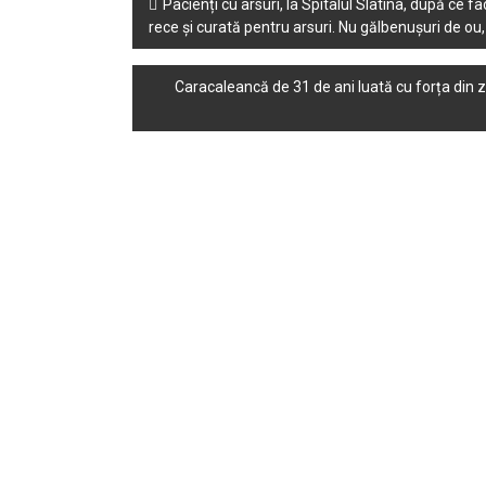
Post
Pacienți cu arsuri, la Spitalul Slatina, după ce 
rece și curată pentru arsuri. Nu gălbenușuri de ou,
navigation
Caracaleancă de 31 de ani luată cu forța din z