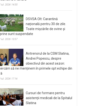
 iul. 2026 14:55
DSVSA Olt: Carantină
națională pentru 30 de zile.
Toate mișcările de ovine și
prine sunt suspendate
 iul. 2026 13:57
Antrenorul de la CSM Slatina,
Andrei Popescu, despre
obiectivul din acest sezon:
cercăm să ne menținem în primele opt echipe din
ră
 iul. 2026 17:16
Cursuri de formare pentru
asistenții medicali de la Spitalul
Slatina