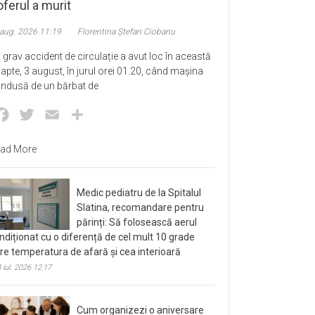
ferul a murit
 aug. 2026 11:19
Florentina Ștefan Ciobanu
 grav accident de circulație a avut loc în această
apte, 3 august, în jurul orei 01.20, când mașina
ndusă de un bărbat de
Facebook
Twitter
Email
Partajează
ad More
Medic pediatru de la Spitalul
Slatina, recomandare pentru
părinți: Să folosească aerul
ndiționat cu o diferență de cel mult 10 grade
tre temperatura de afară și cea interioară
 iul. 2026 12:17
Cum organizezi o aniversare