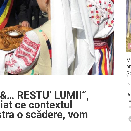
M
an
Șo
3
I &… RESTU’ LUMII”,
Un
no
at ce contextul
co
stra o scădere, vom