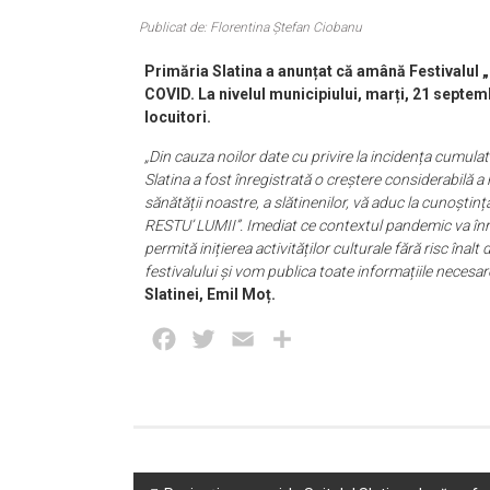
Publicat de: Florentina Ștefan Ciobanu
Primăria Slatina a anunțat că amână Festivalul 
COVID. La nivelul municipiului, marți, 21 septemb
locuitori.
„Din cauza noilor date cu privire la incidența cumul
Slatina a fost înregistrată o creștere considerabilă a
sănătății noastre, a slătinenilor, vă aduc la cunoști
RESTU’ LUMII”. Imediat ce contextul pandemic va înreg
permită inițierea activităților culturale fără risc în
festivalului și vom publica toate informațiile necesar
Slatinei, Emil Moț.
Facebook
Twitter
Email
Partajează