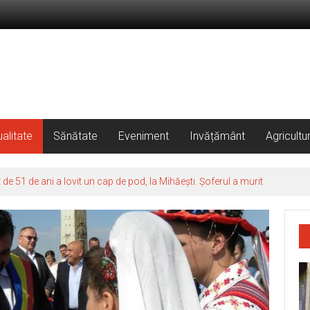
alitate
Sănătate
Eveniment
Invățământ
Agricultu
 51 de ani a lovit un cap de pod, la Mihăești. Șoferul a murit