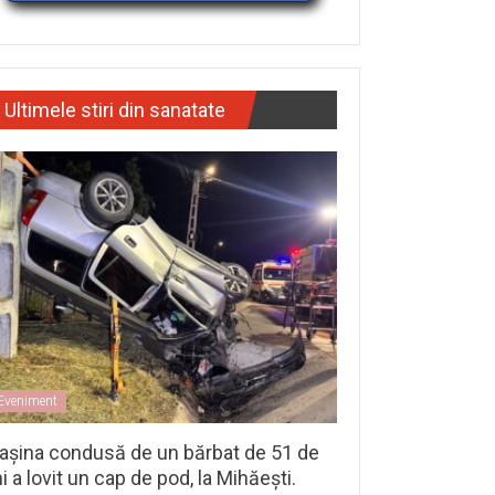
Ultimele stiri din sanatate
Eveniment
așina condusă de un bărbat de 51 de
i a lovit un cap de pod, la Mihăești.