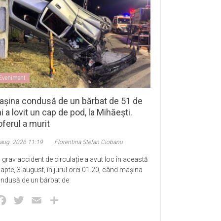
Eveniment
așina condusă de un bărbat de 51 de
i a lovit un cap de pod, la Mihăești.
ferul a murit
 aug. 2026 11:19
Florentina Ștefan Ciobanu
 grav accident de circulație a avut loc în această
apte, 3 august, în jurul orei 01.20, când mașina
ndusă de un bărbat de
Facebook
Twitter
Email
Partajează