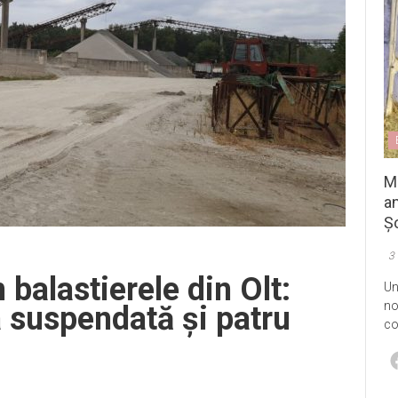
M
an
Șo
3
 balastierele din Olt:
Un
no
a suspendată și patru
co