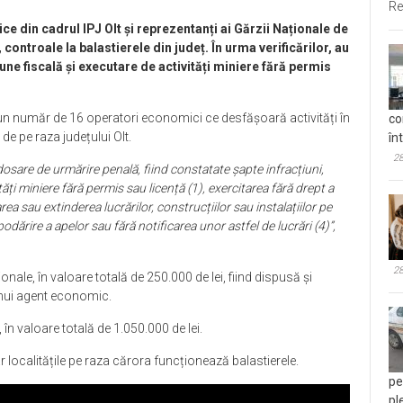
Re
ce din cadrul IPJ Olt și reprezentanți ai Gărzii Naționale de
controale la balastierele din județ.
În urma verificărilor, au
ne fiscală și executare de activități miniere fără permis
 la un număr de 16 operatori economici ce desfășoară activități în
co
de pe raza județului Olt.
în
28
 dosare de urmărire penală, fiind constatate șapte infracțiuni,
tăți miniere fără permis sau licență (1), exercitarea fără drept a
rea sau extinderea lucrărilor, construcțiilor sau instalațiilor pe
dărire a apelor sau fără notificarea unor astfel de lucrări (4)”,
28
nale, în valoare totală de 250.000 de lei, fiind dispusă și
nui agent economic.
în valoare totală de 1.050.000 de lei.
r localitățile pe raza cărora funcționează balastierele.
pe
pl