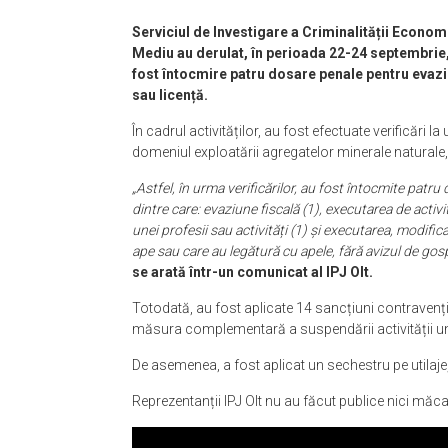
Serviciul de Investigare a Criminalității Economi
Mediu au derulat, în perioada 22-24 septembrie, 
fost întocmire patru dosare penale pentru evaziu
sau licență.
În cadrul activităților, au fost efectuate verificări
domeniul exploatării agregatelor minerale naturale, 
„Astfel, în urma verificărilor, au fost întocmite patru
dintre care: evaziune fiscală (1), executarea de activi
unei profesii sau activități (1) și executarea, modifica
ape sau care au legătură cu apele, fără avizul de gospo
se arată într-un comunicat al IPJ Olt.
Totodată, au fost aplicate 14 sancțiuni contravențio
măsura complementară a suspendării activității u
De asemenea, a fost aplicat un sechestru pe utilaje, 
Reprezentanții IPJ Olt nu au făcut publice nici măca