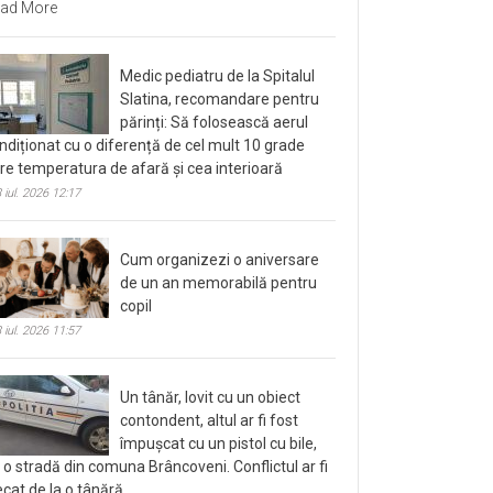
ad More
Medic pediatru de la Spitalul
Slatina, recomandare pentru
părinți: Să folosească aerul
ndiționat cu o diferență de cel mult 10 grade
tre temperatura de afară și cea interioară
 iul. 2026 12:17
Cum organizezi o aniversare
de un an memorabilă pentru
copil
 iul. 2026 11:57
Un tânăr, lovit cu un obiect
contondent, altul ar fi fost
împușcat cu un pistol cu bile,
 o stradă din comuna Brâncoveni. Conflictul ar fi
ecat de la o tânără