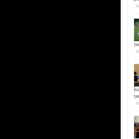
22
ca
22
În
ța
20