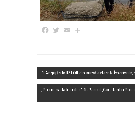
Facebook
Twitter
Email
Partajează
Post
Angajări la IPJ Olt din sursă externă. Înscrieril
navigation
„Promenada Inimilor ”, în Parcul „Constantin Poroi