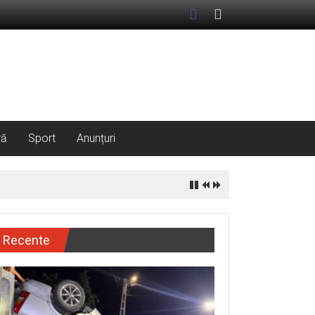
ră
Sport
Anunțuri
Recente