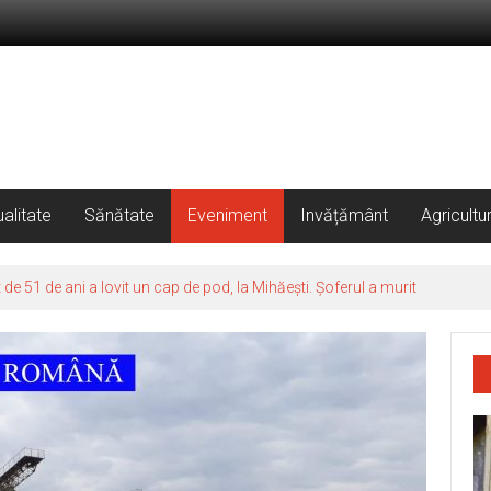
alitate
Sănătate
Eveniment
Invățământ
Agricultu
 51 de ani a lovit un cap de pod, la Mihăești. Șoferul a murit