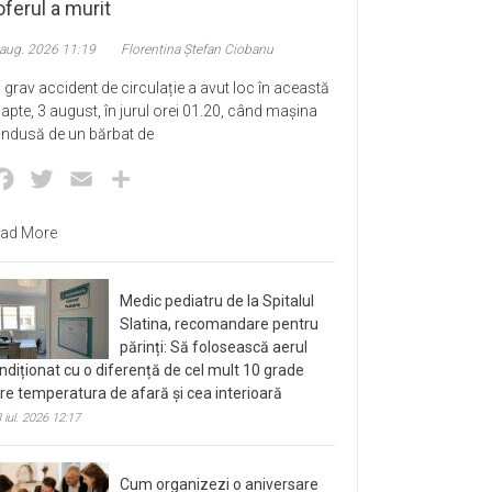
ferul a murit
 aug. 2026 11:19
Florentina Ștefan Ciobanu
 grav accident de circulație a avut loc în această
apte, 3 august, în jurul orei 01.20, când mașina
ndusă de un bărbat de
Facebook
Twitter
Email
Partajează
ad More
Medic pediatru de la Spitalul
Slatina, recomandare pentru
părinți: Să folosească aerul
ndiționat cu o diferență de cel mult 10 grade
tre temperatura de afară și cea interioară
 iul. 2026 12:17
Cum organizezi o aniversare