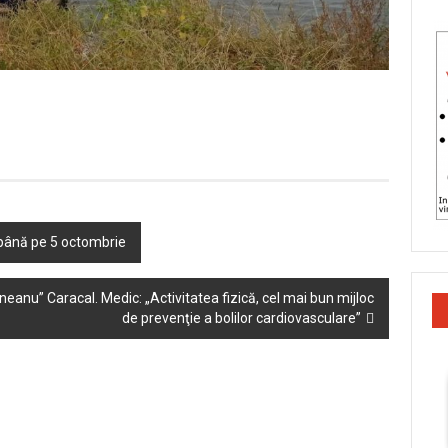
e, până pe 5 octombrie
neanu” Caracal. Medic: „Activitatea fizică, cel mai bun mijloc
de prevenţie a bolilor cardiovasculare”