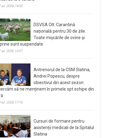
 iul. 2026 14:55
DSVSA Olt: Carantină
națională pentru 30 de zile.
Toate mișcările de ovine și
prine sunt suspendate
 iul. 2026 13:57
Antrenorul de la CSM Slatina,
Andrei Popescu, despre
obiectivul din acest sezon:
cercăm să ne menținem în primele opt echipe din
ră
 iul. 2026 17:16
Cursuri de formare pentru
asistenții medicali de la Spitalul
Slatina