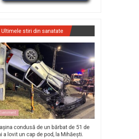
Ultimele stiri din sanatate
Eveniment
așina condusă de un bărbat de 51 de
i a lovit un cap de pod, la Mihăești.