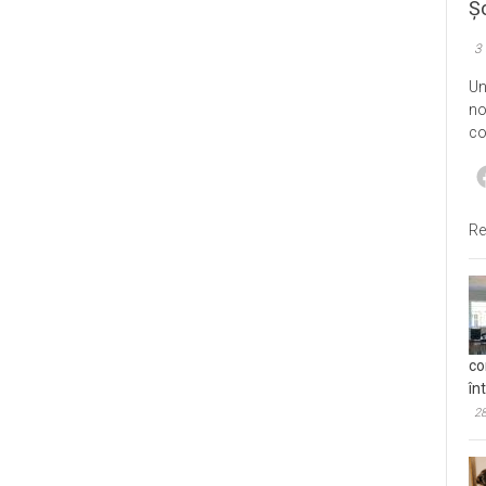
Șo
3
Un
no
co
Re
co
în
28