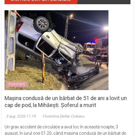
Eveniment
Mașina condusă de un bărbat de 51 de ani a lovit un
cap de pod, la Mihăești. Șoferul a murit
3 aug. 2026 11:19
Florentina Ștefan Ciobanu
Un grav accident de circulație a avut loc în această noapte, 3
august, în jurul orei 01.20, când mașina condusă de un bărbat de