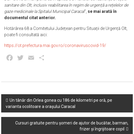
sanitare din Olt, inclusiv reabilitarea în regim de urgență a rețelelor de
gaze medicinale la Spitalul Municipal Caracal
”,
se mai arată în
documentul citat anterior.
Hotărârea 68 a Comitetului Județean pentru Situații de Urgență Olt,
poate fi consultată aici:
https://ot.prefectura.mai.gov.ro/coronaviruscovid-19/
Facebook
Twitter
Email
Partajează
Post
Un tânăr din Orlea gonea cu 186 de kilometri pe oră, pe
varianta ocolitoare a orașului Caracal
navigation
Cursuri gratuite pentru șomeri de ajutor de bucătar, barman,
frizer și îngrijitoare copil