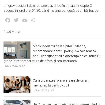
Un grav accident de circulație a avut loc în această noapte, 3
august, în jurul orei 01.20, când mașina condusă de un bărbat de
Facebook
Twitter
Email
Partajează
Read More
Medic pediatru de la Spitalul Slatina,
recomandare pentru părinți: Să folosească
aerul condiționat cu o diferență de cel mult 10
grade între temperatura de afară și cea interioară
28 iul. 2026 12:17
Cum organizezi o aniversare de un an
memorabilă pentru copil
28 iul. 2026 11:57
Un tânăr, lovit cu un obiect contondent, altul ar