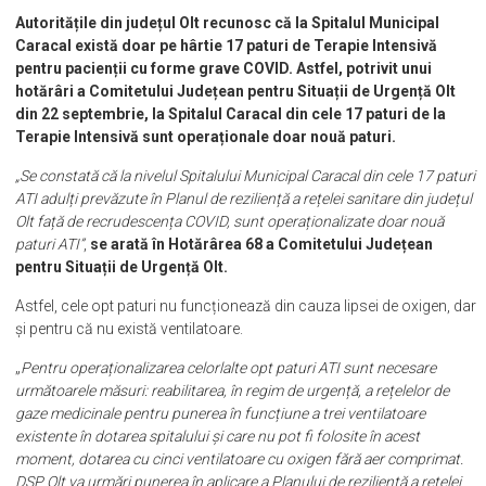
Autoritățile din județul Olt recunosc că la Spitalul Municipal
Caracal există doar pe hârtie 17 paturi de Terapie Intensivă
pentru pacienții cu forme grave COVID. Astfel, potrivit unui
hotărâri a Comitetului Județean pentru Situații de Urgență Olt
din 22 septembrie, la Spitalul Caracal din cele 17 paturi de la
Terapie Intensivă sunt operaționale doar nouă paturi.
„Se constată că la nivelul Spitalului Municipal Caracal din cele 17 paturi
ATI adulți prevăzute în Planul de reziliență a rețelei sanitare din județul
Olt față de recrudescența COVID, sunt operaționalizate doar nouă
paturi ATI”
,
se arată în Hotărârea 68 a Comitetului Județean
pentru Situații de Urgență Olt.
Astfel, cele opt paturi nu funcționează din cauza lipsei de oxigen, dar
și pentru că nu există ventilatoare.
„
Pentru operaționalizarea celorlalte opt paturi ATI sunt necesare
următoarele măsuri: reabilitarea, în regim de urgență, a rețelelor de
gaze medicinale pentru punerea în funcțiune a trei ventilatoare
existente în dotarea spitalului și care nu pot fi folosite în acest
moment, dotarea cu cinci ventilatoare cu oxigen fără aer comprimat.
DSP Olt va urmări punerea în aplicare a Planului de reziliență a rețelei