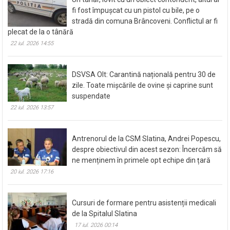
fi fost împușcat cu un pistol cu bile, pe o
stradă din comuna Brâncoveni. Conflictul ar fi
plecat de la o tânără
22 iul. 2026 14:55
DSVSA Olt: Carantină națională pentru 30 de
zile. Toate mișcările de ovine și caprine sunt
suspendate
22 iul. 2026 13:57
Antrenorul de la CSM Slatina, Andrei Popescu,
despre obiectivul din acest sezon: Încercăm să
ne menținem în primele opt echipe din țară
20 iul. 2026 17:16
Cursuri de formare pentru asistenții medicali
de la Spitalul Slatina
17 iul. 2026 00:14