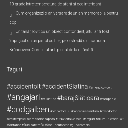
10 grade între temperatura de afară și cea interioară
Cum organizezi o aniversare de un an memorabilă pentru
copil
Un tânăr, lovit cu un obiect contondent, altul ar fi fost
împușcat cu un pistol cu bile, pe o stradă din comuna
Brâncoveni. Conflictul ar fi plecat de la o tânără
Taguri
#accidentolt
#accidentSlatina
#amenzicovidolt
#angajari
#barajSlătioara
#atislatina
#campanie
#codgalben
#codportocaliu
#concediucarantina
#coviddoctor
#crestereporci
#csmslatinazapada
#DNASpitalCaracal
#droguri
#drumurilemortiiolt
#fantanar
#fluidizaretrafic
#fondurieuropene
#gunoicorabia