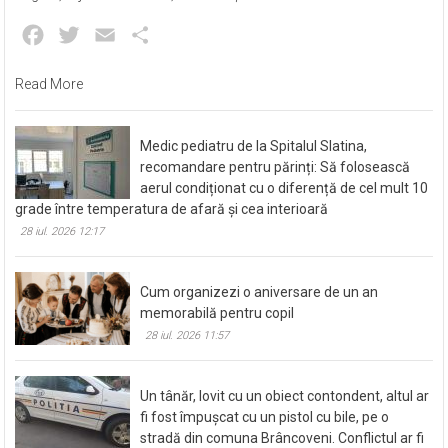
Facebook
Twitter
Email
Partajează
Read More
Medic pediatru de la Spitalul Slatina,
recomandare pentru părinți: Să folosească
aerul condiționat cu o diferență de cel mult 10
grade între temperatura de afară și cea interioară
28 iul. 2026 12:17
Cum organizezi o aniversare de un an
memorabilă pentru copil
28 iul. 2026 11:57
Un tânăr, lovit cu un obiect contondent, altul ar
fi fost împușcat cu un pistol cu bile, pe o
stradă din comuna Brâncoveni. Conflictul ar fi