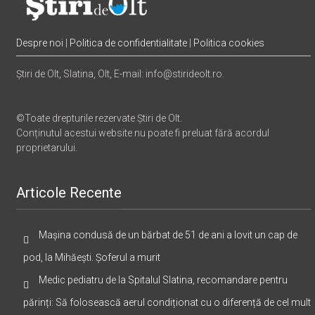
Despre noi
|
Politica de confidentialitate
|
Politica cookies
Știri de Olt, Slatina, Olt, E-mail: info@stirideolt.ro.
©Toate drepturile rezervate Știri de Olt.
Conținutul acestui website nu poate fi preluat fără acordul
proprietarului.
Articole Recente
Mașina condusă de un bărbat de 51 de ani a lovit un cap de
pod, la Mihăești. Șoferul a murit
Medic pediatru de la Spitalul Slatina, recomandare pentru
părinți: Să folosească aerul condiționat cu o diferență de cel mult