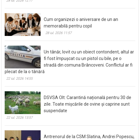
28 iul. 2026 12:17
Cum organizezi o aniversare de un an
memorabilă pentru copil
28 iul. 2026 11:57
Un tânăr, lovit cu un obiect contondent, altul ar
fi fost împușcat cu un pistol cu bile, pe o
stradă din comuna Brâncoveni. Conflictul ar fi
plecat de la o tânără
22 iul. 2026 14:55
DSVSA Olt: Carantină națională pentru 30 de
zile. Toate mișcările de ovine și caprine sunt
suspendate
22 iul. 2026 13:57
Antrenorul de la CSM Slatina, Andrei Popescu,