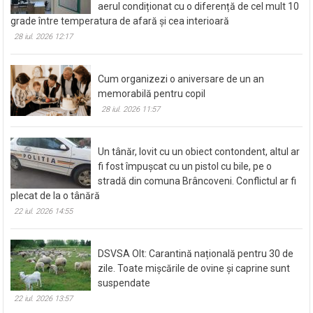
aerul condiționat cu o diferență de cel mult 10
grade între temperatura de afară și cea interioară
28 iul. 2026 12:17
Cum organizezi o aniversare de un an
memorabilă pentru copil
28 iul. 2026 11:57
Un tânăr, lovit cu un obiect contondent, altul ar
fi fost împușcat cu un pistol cu bile, pe o
stradă din comuna Brâncoveni. Conflictul ar fi
plecat de la o tânără
22 iul. 2026 14:55
DSVSA Olt: Carantină națională pentru 30 de
zile. Toate mișcările de ovine și caprine sunt
suspendate
22 iul. 2026 13:57