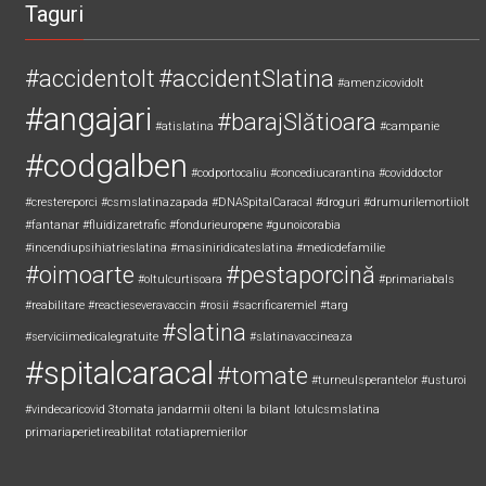
Taguri
#accidentolt
#accidentSlatina
#amenzicovidolt
#angajari
#barajSlătioara
#atislatina
#campanie
#codgalben
#codportocaliu
#concediucarantina
#coviddoctor
#crestereporci
#csmslatinazapada
#DNASpitalCaracal
#droguri
#drumurilemortiiolt
#fantanar
#fluidizaretrafic
#fondurieuropene
#gunoicorabia
#incendiupsihiatrieslatina
#masiniridicateslatina
#medicdefamilie
#oimoarte
#pestaporcină
#oltulcurtisoara
#primariabals
#reabilitare
#reactieseveravaccin
#rosii
#sacrificaremiel #targ
#slatina
#serviciimedicalegratuite
#slatinavaccineaza
#spitalcaracal
#tomate
#turneulsperantelor
#usturoi
#vindecaricovid
3tomata
jandarmii olteni
la bilant
lotulcsmslatina
primariaperietireabilitat
rotatiapremierilor