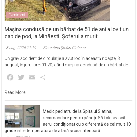
Eveniment
Mașina condusă de un bărbat de 51 de ani a lovit un
cap de pod, la Mihăești. Șoferul a murit
3 aug. 2026 11:19
Florentina Ștefan Ciobanu
Un grav accident de circulație a avut loc în această noapte, 3
august, în jurul orei 01.20, când mașina condusă de un bărbat de
Facebook
Twitter
Email
Partajează
Read More
Medic pediatru de la Spitalul Slatina,
recomandare pentru părinți: Să folosească
aerul condiționat cu o diferență de cel mult 10
grade între temperatura de afară și cea interioară