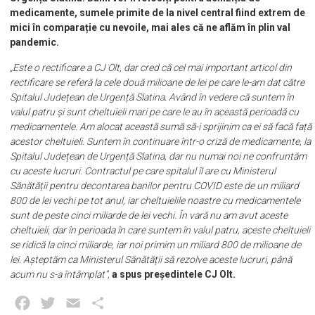
medicamente, sumele primite de la nivel central fiind extrem de
mici în comparație cu nevoile, mai ales că ne aflăm în plin val
pandemic.
„Este o rectificare a CJ Olt, dar cred că cel mai important articol din
rectificare se referă la cele două milioane de lei pe care le-am dat către
Spitalul Județean de Urgență Slatina. Având în vedere că suntem în
valul patru și sunt cheltuieli mari pe care le au în această perioadă cu
medicamentele. Am alocat această sumă să-i sprijinim ca ei să facă față
acestor cheltuieli. Suntem în continuare într-o criză de medicamente, la
Spitalul Județean de Urgență Slatina, dar nu numai noi ne confruntăm
cu aceste lucruri. Contractul pe care spitalul îl are cu Ministerul
Sănătății pentru decontarea banilor pentru COVID este de un miliard
800 de lei vechi pe tot anul, iar cheltuielile noastre cu medicamentele
sunt de peste cinci miliarde de lei vechi. În vară nu am avut aceste
cheltuieli, dar în perioada în care suntem în valul patru, aceste cheltuieli
se ridică la cinci miliarde, iar noi primim un miliard 800 de milioane de
lei. Așteptăm ca Ministerul Sănătății să rezolve aceste lucruri, până
acum nu s-a întâmplat”,
a spus președintele CJ Olt.
Facebook
Twitter
Email
Partajează