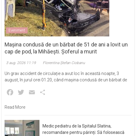
Eveniment
Mașina condusă de un bărbat de 51 de ani a lovit un
cap de pod, la Mihăești. Șoferul a murit
3 aug. 2026 11:19
Florentina Ștefan Ciobanu
Un grav accident de circulație a avut loc în această noapte, 3
august, în jurul orei 01.20, când mașina condusă de un bărbat de
Facebook
Twitter
Email
Partajează
Read More
Medic pediatru de la Spitalul Slatina,
recomandare pentru părinți: Să folosească