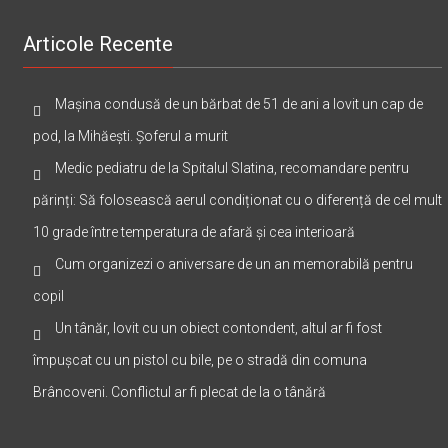
Articole Recente
Mașina condusă de un bărbat de 51 de ani a lovit un cap de
pod, la Mihăești. Șoferul a murit
Medic pediatru de la Spitalul Slatina, recomandare pentru
părinți: Să folosească aerul condiționat cu o diferență de cel mult
10 grade între temperatura de afară și cea interioară
Cum organizezi o aniversare de un an memorabilă pentru
copil
Un tânăr, lovit cu un obiect contondent, altul ar fi fost
împușcat cu un pistol cu bile, pe o stradă din comuna
Brâncoveni. Conflictul ar fi plecat de la o tânără