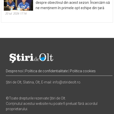
despre obiectivul din acest sezon: Încercăm să
ne menținem în primele opt echipe din țară
20 iul. 2026 17:16
Despre noi
|
Politica de confidentialitate
|
Politica cookies
Știri de Olt, Slatina, Olt, E-mail: info@stirideolt.ro.
©Toate drepturile rezervate Știri de Olt.
Conținutul acestui website nu poate fi preluat fără acordul
proprietarului.