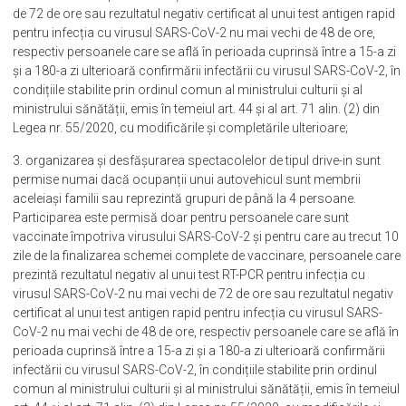
de 72 de ore sau rezultatul negativ certificat al unui test antigen rapid
pentru infecția cu virusul SARS-CoV-2 nu mai vechi de 48 de ore,
respectiv persoanele care se află în perioada cuprinsă între a 15-a zi
și a 180-a zi ulterioară confirmării infectării cu virusul SARS-CoV-2, în
condițiile stabilite prin ordinul comun al ministrului culturii și al
ministrului sănătății, emis în temeiul art. 44 și al art. 71 alin. (2) din
Legea nr. 55/2020, cu modificările și completările ulterioare;
3. organizarea și desfășurarea spectacolelor de tipul drive-in sunt
permise numai dacă ocupanții unui autovehicul sunt membrii
aceleiași familii sau reprezintă grupuri de până la 4 persoane.
Participarea este permisă doar pentru persoanele care sunt
vaccinate împotriva virusului SARS-CoV-2 și pentru care au trecut 10
zile de la finalizarea schemei complete de vaccinare, persoanele care
prezintă rezultatul negativ al unui test RT-PCR pentru infecția cu
virusul SARS-CoV-2 nu mai vechi de 72 de ore sau rezultatul negativ
certificat al unui test antigen rapid pentru infecția cu virusul SARS-
CoV-2 nu mai vechi de 48 de ore, respectiv persoanele care se află în
perioada cuprinsă între a 15-a zi și a 180-a zi ulterioară confirmării
infectării cu virusul SARS-CoV-2, în condițiile stabilite prin ordinul
comun al ministrului culturii și al ministrului sănătății, emis în temeiul