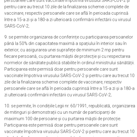
persoanele care sunt vaccinate împotriva virusului SARS-CoV-2 și
pentru care au trecut 10 zile de la finalizarea schemei complete de
vaccinare, respectiv persoanele care se află în perioada cuprinsă
între a 15-a zi și a 180-a zi ulterioară confirmării infectării cu virusul
SARS-CoV-2;
9. se permite organizarea de conferințe cu participarea persoanelor
până la 50% din capacitatea maximă a spațiului în interior sau în
exterior, cu asigurarea unei suprafețe de minimum 2 mp pentru
fiecare persoană, cu purtarea măștii de protecție și cu respectarea
normelor de sănătate publică stabilite în ordinul ministrului sănătății.
Participarea este permisă doar pentru persoanele care sunt
vaccinate împotriva virusului SARS-CoV-2 și pentru care au trecut 10
zile de la finalizarea schemei complete de vaccinare, respectiv
persoanele care se află în perioada cuprinsă între a 15-a zi și a 180-a
zi ulterioară confirmării infectării cu virusul SARS-CoV-2;
10. se permite, în condițiile Legii nr. 60/1991, republicată, organizarea
de mitinguri și demonstrații cu un număr de participanți de
maximum 100 de persoane și cu purtarea măștii de protecție.
Participarea este permisă doar pentru persoanele care sunt
vaccinate împotriva virusului SARS-CoV-2 și pentru care au trecut 10