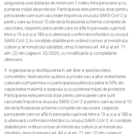
asigurarea unei distanțe de minimum 1 metru între persoane și cu
purtarea măștii de protecție. Participarea este permisă doar pentru
persoanele care sunt vaccinate împotriva virusului SARS-CoV-2 și
pentru care au trecut 10 zile de la finalizarea schemei complete de
vaccinare, respectiv persoanele care se află în perioada cuprinsă
între a 15-a zi și a 180-a zi ulterioară confirmării infectării cu virusul
SARS-CoV-2, în condițiile stabilite prin ordinul comun al ministrului
culturii și al ministrului sănătății, emis în temeiul art. 44 și al art. 71
alin. (2) din Legea nr. 55/2020, cu modificările și completările
ulterioare;
4. organizarea și desfășurarea în aer liber a spectacolelor,
concertelor, festivalurilor publice și private sau a altor evenimente
culturale sunt permise cu participarea publicului până la 50% din
capacitatea maximă a spațiului și cu purtarea măștii de protecție.
Participarea este permisă doar pentru persoanele care sunt
vaccinate împotriva virusului SARS-CoV-2 și pentru care au trecut 10
zile de la finalizarea schemei complete de vaccinare, respectiv
persoanele care se află în perioada cuprinsă între a 15-a zi și a 180-a
zi ulterioară confirmării infectării cu virusul SARS-CoV-2, în condițiile
stabilite prin ordinul comun al ministrului culturii și al ministrului
sănătății, emis în temeiul art. 44 și al art. 71 alin. (2) din Legea nr.