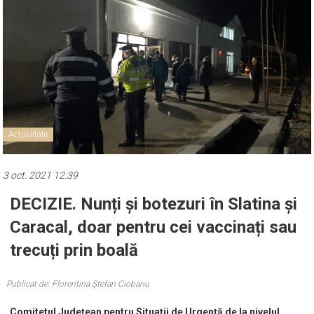
Actualitate
3 oct. 2021 12:39
DECIZIE. Nunți și botezuri în Slatina și
Caracal, doar pentru cei vaccinați sau
trecuți prin boală
Publicat de: Florentina Ștefan Ciobanu
Comitetul Județean pentru Situații de Urgență de la nivelul