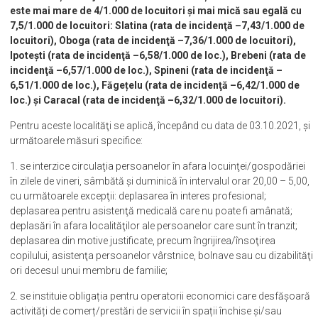
este mai mare de 4/1.000 de locuitori şi mai mică sau egală cu
7,5/1.000 de locuitori: Slatina (rata de incidenţă –7,43/1.000 de
locuitori), Oboga (rata de incidenţă –7,36/1.000 de locuitori),
Ipotești (rata de incidenţă –6,58/1.000 de loc.), Brebeni (rata de
incidenţă –6,57/1.000 de loc.), Spineni (rata de incidenţă –
6,51/1.000 de loc.), Făgețelu (rata de incidenţă –6,42/1.000 de
loc.) și Caracal (rata de incidenţă –6,32/1.000 de locuitori).
Pentru aceste localităţi se aplică, începând cu data de 03.10.2021, și
următoarele măsuri specifice:
1. se interzice circulaţia persoanelor în afara locuinţei/gospodăriei
în zilele de vineri, sâmbătă şi duminică în intervalul orar 20,00 – 5,00,
cu următoarele excepţii: deplasarea în interes profesional;
deplasarea pentru asistenţă medicală care nu poate fi amânată;
deplasări în afara localităţilor ale persoanelor care sunt în tranzit;
deplasarea din motive justificate, precum îngrijirea/însoţirea
copilului, asistenţa persoanelor vârstnice, bolnave sau cu dizabilităţi
ori decesul unui membru de familie;
2. se instituie obligația pentru operatorii economici care desfășoară
activități de comerț/prestări de servicii în spații închise și/sau