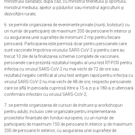
ministrului sănătății, după caz, cu ministrul tineretului și sportului,
ministrul mediului, apelor și pădurilor sau ministrul agriculturii și
dezvoltării rurale;
6. se permite organizarea de evenimente private (nunți, botezuri) cu
un număr de participanți de maximum 200 de persoane în interior și
cu asigurarea unei suprafețe de minimum 2 mp pentru fiecare
persoană. Participarea este permisă doar pentru persoanele care
sunt vaccinate împotriva virusului SARS-CoV-2 și pentru care au
trecut 10 zile de la finalizarea schemei complete de vaccinare,
persoanele care prezintă rezultatul negativ al unui test RT-PCR pentru
infecția cu virusul SARS-CoV-2 nu mai vechi de 72 de ore sau
rezultatul negativ certificat al unui test antigen rapid pentru infecția cu
virusul SARS-CoV-2 nu mai vechi de 48 de ore, respectiv persoanele
care se află în perioada cuprinsă între a 15-a zi și a 180-a zi ulterioară
confirmării infectării cu virusul SARS-CoV-2;
7. se permite organizarea de cursuri de instruire și workshopuri
pentru adulți, inclusiv cele organizate pentru implementarea
proiectelor finanțate din fonduri europene, cu un număr de
participanți de maximum 150 de persoane în interior și de maximum
200 de persoane în exterior, cu asigurarea unei suprafețe de