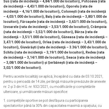
Sus (rata de incidenţă – 4,84/1.000 de locuitori), Potcoava (rata
de incidenţă – 4,43/1.000 de locuitori), Oporelu (rata de
incidenţă – 4,16/1.000 de locuitori), Colonești (rata de incidenţă
– 4,03/1.000 de locuitori), Balș (rata de incidenţă – 3,80/1.000 de
locuitori), Fărcașele (rata de incidenţă – 3,63/1.000 de locuitori),
Izvoarele (rata de incidenţă – 3,53/1.000 de locuitori), Crâmpoia
(rata de incidenţă – 3,52/1.000 de locuitori), Bârza (rata de
incidenţă – 3,51/1.000 de locuitori), Găneasa (rata de incidenţă –
3,47/1.000 de locuitori), Orlea (rata de incidenţă – 3,43/1.000 de
locuitori), Giuvărăști (rata de incidenţă – 3.36/1.000 de locuitori),
Schitu (rata de incidenţă – 3,19/1.000 de locuitori), Redea (rata
de incidenţă – 3,14/1.000 de locuitori), Seaca (rata de incidenţă
– 3,08/1.000 de locuitori) și Șerbănești (rata de incidenţă –
3,02/1.000 de locuitori).
Pentru aceste localităţi se aplică, începând cu data de 03.10.2021,
pentru o perioadă de 14 zile, pe lângă măsurile prevăzute de anexele
nr. 2 și 3 din H.G. nr. 932/2021, cu modificările şi completările
ulterioare, și următoarele măsuri specifice:
1. competițiile sportive se pot desfășura cu participarea
spectatorilor până la 30% din capacitatea maximă a spațiului, cu