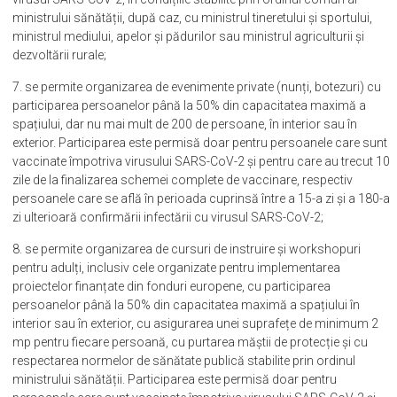
ministrului sănătății, după caz, cu ministrul tineretului și sportului,
ministrul mediului, apelor și pădurilor sau ministrul agriculturii și
dezvoltării rurale;
7. se permite organizarea de evenimente private (nunți, botezuri) cu
participarea persoanelor până la 50% din capacitatea maximă a
spațiului, dar nu mai mult de 200 de persoane, în interior sau în
exterior. Participarea este permisă doar pentru persoanele care sunt
vaccinate împotriva virusului SARS-CoV-2 și pentru care au trecut 10
zile de la finalizarea schemei complete de vaccinare, respectiv
persoanele care se află în perioada cuprinsă între a 15-a zi și a 180-a
zi ulterioară confirmării infectării cu virusul SARS-CoV-2;
8. se permite organizarea de cursuri de instruire și workshopuri
pentru adulți, inclusiv cele organizate pentru implementarea
proiectelor finanțate din fonduri europene, cu participarea
persoanelor până la 50% din capacitatea maximă a spațiului în
interior sau în exterior, cu asigurarea unei suprafețe de minimum 2
mp pentru fiecare persoană, cu purtarea măștii de protecție și cu
respectarea normelor de sănătate publică stabilite prin ordinul
ministrului sănătății. Participarea este permisă doar pentru