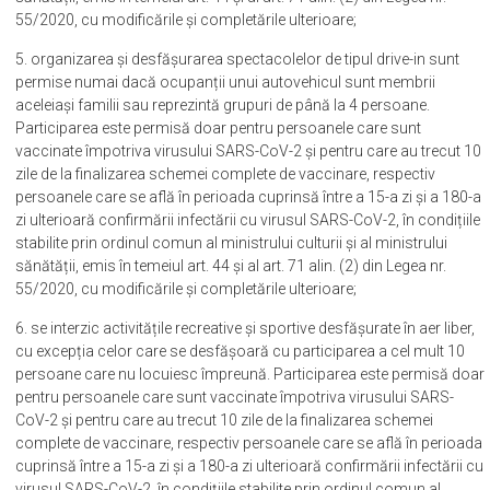
55/2020, cu modificările și completările ulterioare;
5. organizarea și desfășurarea spectacolelor de tipul drive-in sunt
permise numai dacă ocupanții unui autovehicul sunt membrii
aceleiași familii sau reprezintă grupuri de până la 4 persoane.
Participarea este permisă doar pentru persoanele care sunt
vaccinate împotriva virusului SARS-CoV-2 și pentru care au trecut 10
zile de la finalizarea schemei complete de vaccinare, respectiv
persoanele care se află în perioada cuprinsă între a 15-a zi și a 180-a
zi ulterioară confirmării infectării cu virusul SARS-CoV-2, în condițiile
stabilite prin ordinul comun al ministrului culturii și al ministrului
sănătății, emis în temeiul art. 44 și al art. 71 alin. (2) din Legea nr.
55/2020, cu modificările și completările ulterioare;
6. se interzic activitățile recreative și sportive desfășurate în aer liber,
cu excepția celor care se desfășoară cu participarea a cel mult 10
persoane care nu locuiesc împreună. Participarea este permisă doar
pentru persoanele care sunt vaccinate împotriva virusului SARS-
CoV-2 și pentru care au trecut 10 zile de la finalizarea schemei
complete de vaccinare, respectiv persoanele care se află în perioada
cuprinsă între a 15-a zi și a 180-a zi ulterioară confirmării infectării cu
virusul SARS-CoV-2, în condițiile stabilite prin ordinul comun al