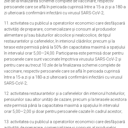
zile de la finalizarea schemei complete de vaccinare, respectiv
persoanele care se află în perioada cuprinsă între a 15-a zi și a 180-a
zi ulterioară confirmării infectării cu virusul SARS-CoV-2;
11. activitatea cu publicul a operatorilor economici care desfășoară
activități de preparare, comercializare și consum al produselor
alimentare și/sau băuturilor alcoolice și nealcoolice, de tipul
restaurantelor și cafenelelor, în interiorul clădirilor, precum și la
terase este permisă până la 50% din capacitatea maximă a spațiului
în intervalul orar 5,00—24,00. Participarea este permisă doar pentru
persoanele care sunt vaccinate împotriva virusului SARS-CoV-2 și
pentru care au trecut 10 zile de la finalizarea schemei complete de
vaccinare, respectiv persoanele care se află în perioada cuprinsă
între a 15-a zi și a 180-a zi ulterioară confirmării infectării cu virusul
SARS-CoV-2;
12. activitatea restaurantelor și a cafenelelor din interiorul hotelurilor,
pensiunilor sau altor unități de cazare, precum și la terasele acestora
este permisă până la capacitatea maximă a spațiului în intervalul
orar 5,00—2,00 şi doar pentru persoanele cazate în cadrul acestor;
13. activitatea cu publicul a operatorilor economici care desfășoară
activități de preparare, comercializare și consum al produselor