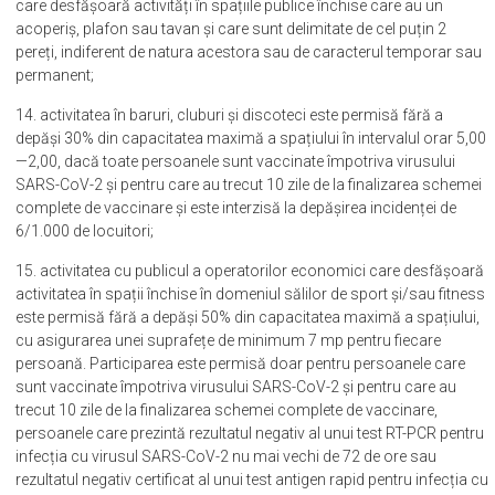
care desfășoară activități în spațiile publice închise care au un
acoperiș, plafon sau tavan și care sunt delimitate de cel puțin 2
pereți, indiferent de natura acestora sau de caracterul temporar sau
permanent;
14. activitatea în baruri, cluburi și discoteci este permisă fără a
depăși 30% din capacitatea maximă a spațiului în intervalul orar 5,00
—2,00, dacă toate persoanele sunt vaccinate împotriva virusului
SARS-CoV-2 și pentru care au trecut 10 zile de la finalizarea schemei
complete de vaccinare și este interzisă la depășirea incidenței de
6/1.000 de locuitori;
15. activitatea cu publicul a operatorilor economici care desfășoară
activitatea în spații închise în domeniul sălilor de sport și/sau fitness
este permisă fără a depăși 50% din capacitatea maximă a spațiului,
cu asigurarea unei suprafețe de minimum 7 mp pentru fiecare
persoană. Participarea este permisă doar pentru persoanele care
sunt vaccinate împotriva virusului SARS-CoV-2 și pentru care au
trecut 10 zile de la finalizarea schemei complete de vaccinare,
persoanele care prezintă rezultatul negativ al unui test RT-PCR pentru
infecția cu virusul SARS-CoV-2 nu mai vechi de 72 de ore sau
rezultatul negativ certificat al unui test antigen rapid pentru infecția cu