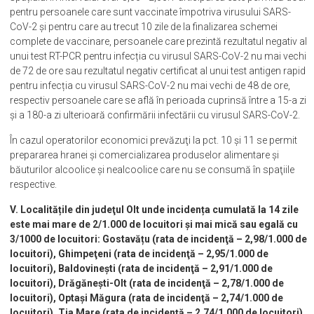
pentru persoanele care sunt vaccinate împotriva virusului SARS-
CoV-2 și pentru care au trecut 10 zile de la finalizarea schemei
complete de vaccinare, persoanele care prezintă rezultatul negativ al
unui test RT-PCR pentru infecția cu virusul SARS-CoV-2 nu mai vechi
de 72 de ore sau rezultatul negativ certificat al unui test antigen rapid
pentru infecția cu virusul SARS-CoV-2 nu mai vechi de 48 de ore,
respectiv persoanele care se află în perioada cuprinsă între a 15-a zi
și a 180-a zi ulterioară confirmării infectării cu virusul SARS-CoV-2.
În cazul operatorilor economici prevăzuţi la pct. 10 şi 11 se permit
prepararea hranei şi comercializarea produselor alimentare şi
băuturilor alcoolice şi nealcoolice care nu se consumă în spaţiile
respective.
V. Localitățile din judeţul Olt unde incidența cumulată la 14 zile
este mai mare de 2/1.000 de locuitori și mai mică sau egală cu
3/1000 de locuitori: Gostavățu (rata de incidenţă – 2,98/1.000 de
locuitori), Ghimpeţeni (rata de incidenţă – 2,95/1.000 de
locuitori), Baldovinești (rata de incidenţă – 2,91/1.000 de
locuitori), Drăgănești-Olt (rata de incidenţă – 2,78/1.000 de
locuitori), Optaşi Măgura (rata de incidenţă – 2,74/1.000 de
locuitori), Tia Mare (rata de incidenţă – 2,74/1.000 de locuitori),