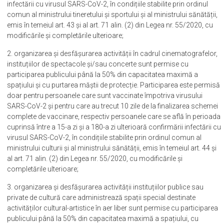
infectării cu virusul SARS-CoV-2, în condițiile stabilite prin ordinul
comun al ministrului tineretului și sportului și al ministrului sănătății,
emis în temeiul art. 43 și al art. 71 alin. (2) din Legea nr. 55/2020, cu
modificările și completările ulterioare;
2. organizarea și desfășurarea activității în cadrul cinematografelor,
instituțiilor de spectacole și/sau concerte sunt permise cu
participarea publicului până la 50% din capacitatea maximă a
spațiului și cu purtarea măștii de protecție. Participarea este permisă
doar pentru persoanele care sunt vaccinate împotriva virusului
SARS-CoV-2 și pentru care au trecut 10 zile de la finalizarea schemei
complete de vaccinare, respectiv persoanele care se află în perioada
cuprinsă între a 15-a zi și a 180-a zi ulterioară confirmării infectării cu
virusul SARS-CoV-2, în condițiile stabilite prin ordinul comun al
ministrului culturii și al ministrului sănătății, emis în temeiul art. 44 și
al art. 71 alin. (2) din Legea nr. 55/2020, cu modificările și
completările ulterioare;
3. organizarea și desfășurarea activității instituțiilor publice sau
private de cultură care administrează spații special destinate
activităților cultural-artistice în aer liber sunt permise cu participarea
publicului până la 50% din capacitatea maximă a spațiului, cu