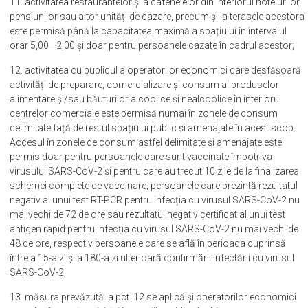
11. activitatea restaurantelor și a cafenelelor din interiorul hotelurilor,
pensiunilor sau altor unități de cazare, precum și la terasele acestora
este permisă până la capacitatea maximă a spațiului în intervalul
orar 5,00—2,00 şi doar pentru persoanele cazate în cadrul acestor;
12. activitatea cu publicul a operatorilor economici care desfășoară
activități de preparare, comercializare și consum al produselor
alimentare și/sau băuturilor alcoolice și nealcoolice în interiorul
centrelor comerciale este permisă numai în zonele de consum
delimitate față de restul spațiului public și amenajate în acest scop.
Accesul în zonele de consum astfel delimitate și amenajate este
permis doar pentru persoanele care sunt vaccinate împotriva
virusului SARS-CoV-2 și pentru care au trecut 10 zile de la finalizarea
schemei complete de vaccinare, persoanele care prezintă rezultatul
negativ al unui test RT-PCR pentru infecția cu virusul SARS-CoV-2 nu
mai vechi de 72 de ore sau rezultatul negativ certificat al unui test
antigen rapid pentru infecția cu virusul SARS-CoV-2 nu mai vechi de
48 de ore, respectiv persoanele care se află în perioada cuprinsă
între a 15-a zi și a 180-a zi ulterioară confirmării infectării cu virusul
SARS-CoV-2;
13. măsura prevăzută la pct. 12 se aplică și operatorilor economici