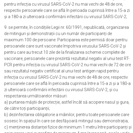
pentru infecția cu virusul SARS-CoV-2 nu mai vechi de 48 de ore,
respectiv persoanele care se află în perioada cuprinsă între a 15-a zi
și a 180-a zi ulterioară confirmării infectării cu virusul SARS-CoV-2;
9. se permite, în condițiile Legii nr. 60/1991, republicată, organizarea
de mitinguri și demonstrații cu un număr de participanți de
maximum 100 de persoane. Participarea este permisă doar pentru
persoanele care sunt vaccinate împotriva virusului SARS-CoV-2 și
pentru care au trecut 10 zile de la finalizarea schemei complete de
vaccinare, persoanele care prezintă rezultatul negativ al unui test RT-
PCR pentru infecția cu virusul SARS-CoV-2 nu mai vechi de 72 de ore
sau rezultatul negativ certificat al unui test antigen rapid pentru
infecția cu virusul SARS-CoV-2 nu mai vechi de 48 de ore, respectiv
persoanele care se află în perioada cuprinsă între a 15-a zi și a 180-a
zi ulterioară confirmării infectării cu virusul SARS-CoV-2, și cu
respectarea următoarelor măsuri:
a) purtarea măștii de protecție, astfel încât să acopere nasul și gura,
de către toți participanții;
b) dezinfectarea obligatorie a mâinilor, pentru toate persoanele care
sosesc în spațiul în care se desfășoară mitingul sau demonstrația;
c) menținerea distanței fizice de minimum 1 metru între participanți și