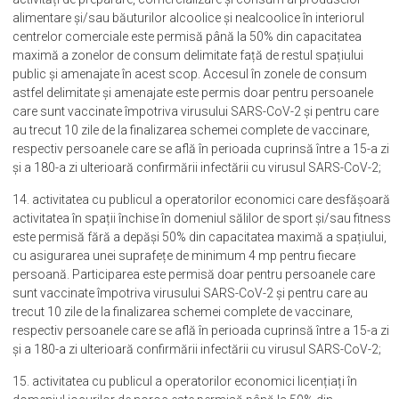
alimentare și/sau băuturilor alcoolice și nealcoolice în interiorul
centrelor comerciale este permisă până la 50% din capacitatea
maximă a zonelor de consum delimitate față de restul spațiului
public și amenajate în acest scop. Accesul în zonele de consum
astfel delimitate și amenajate este permis doar pentru persoanele
care sunt vaccinate împotriva virusului SARS-CoV-2 și pentru care
au trecut 10 zile de la finalizarea schemei complete de vaccinare,
respectiv persoanele care se află în perioada cuprinsă între a 15-a zi
și a 180-a zi ulterioară confirmării infectării cu virusul SARS-CoV-2;
14. activitatea cu publicul a operatorilor economici care desfășoară
activitatea în spații închise în domeniul sălilor de sport și/sau fitness
este permisă fără a depăși 50% din capacitatea maximă a spațiului,
cu asigurarea unei suprafețe de minimum 4 mp pentru fiecare
persoană. Participarea este permisă doar pentru persoanele care
sunt vaccinate împotriva virusului SARS-CoV-2 și pentru care au
trecut 10 zile de la finalizarea schemei complete de vaccinare,
respectiv persoanele care se află în perioada cuprinsă între a 15-a zi
și a 180-a zi ulterioară confirmării infectării cu virusul SARS-CoV-2;
15. activitatea cu publicul a operatorilor economici licențiați în