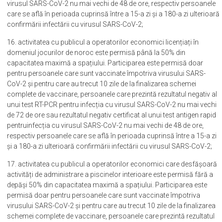
virusul SARS-CoV-2 nu mai vechi de 48 de ore, respectiv persoanele
care se află în perioada cuprinsă între a 15-a zi și a 180-a zi ulterioară
confirmării infectării cu virusul SARS-CoV-2;
16. activitatea cu publicul a operatorilor economici licențiați în
domeniul jocurilor de noroc este permisă până la 50% din
capacitatea maximă a spațiului. Participarea este permisă doar
pentru persoanele care sunt vaccinate împotriva virusului SARS-
CoV-2 și pentru care au trecut 10 zile de la finalizarea schemei
complete de vaccinare, persoanele care prezintă rezultatul negativ al
unui test RT-PCR pentru infecția cu virusul SARS-CoV-2 nu mai vechi
de 72 de ore sau rezultatul negativ certificat al unui test antigen rapid
pentruinfecția cu virusul SARS-CoV-2 nu mai vechi de 48 de ore,
respectiv persoanele care se află în perioada cuprinsă între a 15-a zi
și a 180-a zi ulterioară confirmării infectării cu virusul SARS-CoV-2;
17. activitatea cu publicul a operatorilor economici care desfășoară
activități de administrare a piscinelor interioare este permisă fără a
depăși 50% din capacitatea maximă a spațiului. Participarea este
permisă doar pentru persoanele care sunt vaccinate împotriva
virusului SARS-CoV-2 și pentru care au trecut 10 zile de la finalizarea
schemei complete de vaccinare, persoanele care prezintă rezultatul