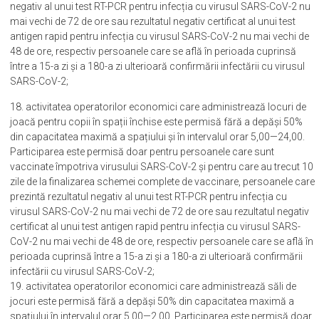
negativ al unui test RT-PCR pentru infecția cu virusul SARS-CoV-2 nu
mai vechi de 72 de ore sau rezultatul negativ certificat al unui test
antigen rapid pentru infecția cu virusul SARS-CoV-2 nu mai vechi de
48 de ore, respectiv persoanele care se află în perioada cuprinsă
între a 15-a zi și a 180-a zi ulterioară confirmării infectării cu virusul
SARS-CoV-2;
18. activitatea operatorilor economici care administrează locuri de
joacă pentru copii în spații închise este permisă fără a depăși 50%
din capacitatea maximă a spațiului și în intervalul orar 5,00—24,00.
Participarea este permisă doar pentru persoanele care sunt
vaccinate împotriva virusului SARS-CoV-2 și pentru care au trecut 10
zile de la finalizarea schemei complete de vaccinare, persoanele care
prezintă rezultatul negativ al unui test RT-PCR pentru infecția cu
virusul SARS-CoV-2 nu mai vechi de 72 de ore sau rezultatul negativ
certificat al unui test antigen rapid pentru infecția cu virusul SARS-
CoV-2 nu mai vechi de 48 de ore, respectiv persoanele care se află în
perioada cuprinsă între a 15-a zi și a 180-a zi ulterioară confirmării
infectării cu virusul SARS-CoV-2;
19. activitatea operatorilor economici care administrează săli de
jocuri este permisă fără a depăși 50% din capacitatea maximă a
spațiului în intervalul orar 5,00—2,00. Participarea este permisă doar