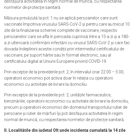
desfăşura activitatea în regim normal de muncă, cu respectarea
normelor de protecţie sanitară.
Măsura prevăzută la pct. 1 nu se aplică persoanelor care sunt
vaccinate împotriva virusului SARS-CoV-2 și pentru care au trecut 10
zile de la finalizarea schemei complete de vaccinare, respectiv
persoanelor care se află în perioada cuprinsă între a 15-a zi și a 180-
a zi ulterioară confirmării infectării cu virusul SARS-CoV-2 și care fac
dovada îndeplinirii acestei condiții prin intermediul certificatului de
vaccinare, pe suport hârtie sau în format electronic, sau al
certificatului digital al Uniunii Europene privind COVID-19.
Prin excepție de la prevederile pct. 2, în intervalul orar 22:00 – 5:00,
operatorii economici pot activa doar în relația cu operatorii
economici cu activitate de livrare la domiciliu.
Prin excepție de la prevederile pct. 2, unitățile farmaceutice,
benzinăriile, operatorii economici cu activitate de livrare la domiciliu,
precum și operatorii economici din domeniul transportului rutier de
persoane și rutier de mărfuri își pot desfășura activitatea în regim
normal de muncă, cu respectarea normelor de protecție sanitară.
II. Localitățile din judeţul Olt unde incidența cumulată la 14 zile