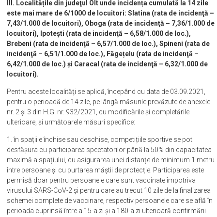
III. Localitățile din judeţul Olt unde incidența cumulată la 14 zile
este mai mare de 6/1000 de locuitori: Slatina (rata de incidenţă –
7,43/1.000 de locuitori), Oboga (rata de incidenţă – 7,36/1.000 de
locuitori), Ipotești (rata de incidenţă – 6,58/1.000 de loc.),
Brebeni (rata de incidenţă – 6,57/1.000 de loc.), Spineni (rata de
incidenţă – 6,51/1.000 de loc.), Făgețelu (rata de incidenţă –
6,42/1.000 de loc.) și Caracal (rata de incidenţă – 6,32/1.000 de
locuitori).
Pentru aceste localităţi se aplică, începând cu data de 03.09.2021,
pentru o perioadă de 14 zile, pe lângă măsurile prevăzute de anexele
nr. 2 și 3 din H.G. nr. 932/2021, cu modificările şi completările
ulterioare, și următoarele măsuri specifice:
1. în spațiile închise sau deschise, competițiile sportive se pot
desfășura cu participarea spectatorilor până la 50% din capacitatea
maximă a spațiului, cu asigurarea unei distanțe de minimum 1 metru
între persoane și cu purtarea măștii de protecție. Participarea este
permisă doar pentru persoanele care sunt vaccinate împotriva
virusului SARS-CoV-2 și pentru care au trecut 10 zile de la finalizarea
schemei complete de vaccinare, respectiv persoanele care se află în
perioada cuprinsă între a 15-a zi și a 180-a zi ulterioară confirmării