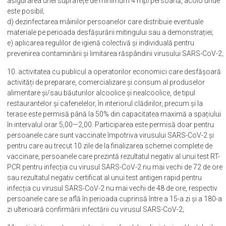
asigurarea unei suprafețe de minimum 4 mp/persoană, acolo unde
este posibil;
d) dezinfectarea mâinilor persoanelor care distribuie eventuale
materiale pe perioada desfășurării mitingului sau a demonstrației;
e) aplicarea regulilor de igienă colectivă și individuală pentru
prevenirea contaminării și limitarea răspândirii virusului SARS-CoV-2;
10. activitatea cu publicul a operatorilor economici care desfășoară
activități de preparare, comercializare și consum al produselor
alimentare și/sau băuturilor alcoolice și nealcoolice, de tipul
restaurantelor și cafenelelor, în interiorul clădirilor, precum și la
terase este permisă până la 50% din capacitatea maximă a spațiului
în intervalul orar 5,00—2,00. Participarea este permisă doar pentru
persoanele care sunt vaccinate împotriva virusului SARS-CoV-2 și
pentru care au trecut 10 zile de la finalizarea schemei complete de
vaccinare, persoanele care prezintă rezultatul negativ al unui test RT-
PCR pentru infecția cu virusul SARS-CoV-2 nu mai vechi de 72 de ore
sau rezultatul negativ certificat al unui test antigen rapid pentru
infecția cu virusul SARS-CoV-2 nu mai vechi de 48 de ore, respectiv
persoanele care se află în perioada cuprinsă între a 15-a zi și a 180-a
zi ulterioară confirmării infectării cu virusul SARS-CoV-2;