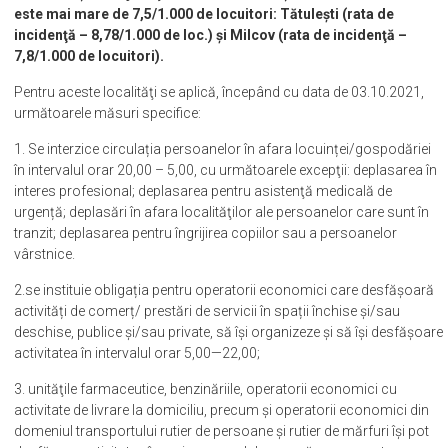
este mai mare de 7,5/1.000 de locuitori: Tătulești (rata de
incidenţă – 8,78/1.000 de loc.) şi Milcov (rata de incidenţă –
7,8/1.000 de locuitori).
Pentru aceste localităţi se aplică, începând cu data de 03.10.2021,
următoarele măsuri specifice:
1. Se interzice circulația persoanelor în afara locuinței/gospodăriei
în intervalul orar 20,00 – 5,00, cu următoarele excepţii: deplasarea în
interes profesional; deplasarea pentru asistenţă medicală de
urgență; deplasări în afara localităţilor ale persoanelor care sunt în
tranzit; deplasarea pentru îngrijirea copiilor sau a persoanelor
vârstnice.
2.se instituie obligația pentru operatorii economici care desfășoară
activități de comerț/ prestări de servicii în spații închise și/sau
deschise, publice și/sau private, să își organizeze și să își desfășoare
activitatea în intervalul orar 5,00—22,00;
3. unităţile farmaceutice, benzinăriile, operatorii economici cu
activitate de livrare la domiciliu, precum şi operatorii economici din
domeniul transportului rutier de persoane şi rutier de mărfuri îşi pot