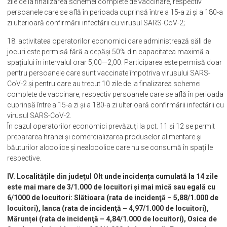
zile de la finalizarea schemei complete de vaccinare, respectiv
persoanele care se află în perioada cuprinsă între a 15-a zi și a 180-a
zi ulterioară confirmării infectării cu virusul SARS-CoV-2;
18. activitatea operatorilor economici care administrează săli de
jocuri este permisă fără a depăși 50% din capacitatea maximă a
spațiului în intervalul orar 5,00—2,00. Participarea este permisă doar
pentru persoanele care sunt vaccinate împotriva virusului SARS-
CoV-2 și pentru care au trecut 10 zile de la finalizarea schemei
complete de vaccinare, respectiv persoanele care se află în perioada
cuprinsă între a 15-a zi și a 180-a zi ulterioară confirmării infectării cu
virusul SARS-CoV-2.
În cazul operatorilor economici prevăzuţi la pct. 11 şi 12 se permit
prepararea hranei şi comercializarea produselor alimentare şi
băuturilor alcoolice şi nealcoolice care nu se consumă în spaţiile
respective.
IV. Localitățile din judeţul Olt unde incidența cumulată la 14 zile
este mai mare de 3/1.000 de locuitori și mai mică sau egală cu
6/1000 de locuitori: Slătioara (rata de incidenţă – 5,88/1.000 de
locuitori), Ianca (rata de incidenţă – 4,97/1.000 de locuitori),
Mărunței (rata de incidenţă – 4,84/1.000 de locuitori), Osica de