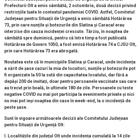
Prefecturii Olt a emis sâmbătă, 2 octombrie, două decizii privind
restricțiile luate în contextul pandemiei COVID. Astfel, Comitetul
Județean pentru Situații de Urgență a emis sâmbătă Hotărârea
73, prin care nunțile și botezurile din Slatina și Caracal erau
interzise din cauza incidenței crescute. Târziu, în noaptea de
sâmbătă spre duminică, pentru că între timp a fost publicată
Hotărârea de Guvern 1050, a fost emisă Hotărârea 74 a CJSU Olt,
prin care Hotărârea 73 era abrogată.
Noutatea este că în municipiile Slatina și Caracal, unde incidența
a sărit de șase cazuri la mia de locuitori, nunțile și botezurile pot
fi organizate la 50 la sută din capacitatea localului, dar fără a
depăși 200 de invitați, doar pentru persoanele vaccinate sau care
au trecut prin boală, în ultimele 180 de zile. Persoanele cu teste
negative COVID nu mai pot participa la evenimente private și nici
nu mai pot ieși noaptea din case în week-end, la o incidență de
peste șase.
Sunt în vigoare următoarele decizii ale Comitetului Județean
pentru Situații de Urgență Olt:
I. Localitățile din judeţul Olt unde incidența cumulată la 14 zile