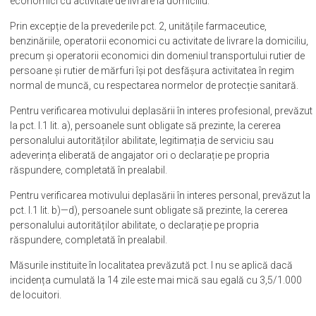
economici cu activitate de livrare la domiciliu.
Prin excepție de la prevederile pct. 2, unitățile farmaceutice,
benzinăriile, operatorii economici cu activitate de livrare la domiciliu,
precum și operatorii economici din domeniul transportului rutier de
persoane și rutier de mărfuri își pot desfășura activitatea în regim
normal de muncă, cu respectarea normelor de protecție sanitară.
Pentru verificarea motivului deplasării în interes profesional, prevăzut
la pct. I.1 lit. a), persoanele sunt obligate să prezinte, la cererea
personalului autorităților abilitate, legitimația de serviciu sau
adeverința eliberată de angajator ori o declarație pe propria
răspundere, completată în prealabil.
Pentru verificarea motivului deplasării în interes personal, prevăzut la
pct. I.1 lit. b)—d), persoanele sunt obligate să prezinte, la cererea
personalului autorităților abilitate, o declarație pe propria
răspundere, completată în prealabil.
Măsurile instituite în localitatea prevăzută pct. I nu se aplică dacă
incidența cumulată la 14 zile este mai mică sau egală cu 3,5/1.000
de locuitori.