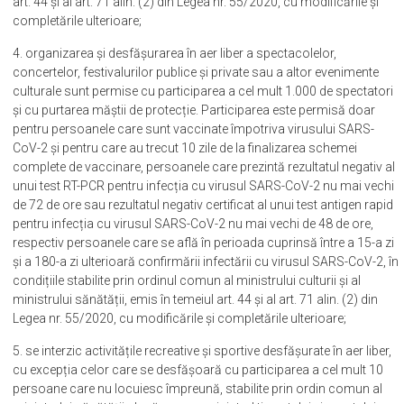
art. 44 și al art. 71 alin. (2) din Legea nr. 55/2020, cu modificările și
completările ulterioare;
4. organizarea și desfășurarea în aer liber a spectacolelor,
concertelor, festivalurilor publice și private sau a altor evenimente
culturale sunt permise cu participarea a cel mult 1.000 de spectatori
și cu purtarea măștii de protecție. Participarea este permisă doar
pentru persoanele care sunt vaccinate împotriva virusului SARS-
CoV-2 și pentru care au trecut 10 zile de la finalizarea schemei
complete de vaccinare, persoanele care prezintă rezultatul negativ al
unui test RT-PCR pentru infecția cu virusul SARS-CoV-2 nu mai vechi
de 72 de ore sau rezultatul negativ certificat al unui test antigen rapid
pentru infecția cu virusul SARS-CoV-2 nu mai vechi de 48 de ore,
respectiv persoanele care se află în perioada cuprinsă între a 15-a zi
și a 180-a zi ulterioară confirmării infectării cu virusul SARS-CoV-2, în
condițiile stabilite prin ordinul comun al ministrului culturii și al
ministrului sănătății, emis în temeiul art. 44 și al art. 71 alin. (2) din
Legea nr. 55/2020, cu modificările și completările ulterioare;
5. se interzic activitățile recreative și sportive desfășurate în aer liber,
cu excepția celor care se desfășoară cu participarea a cel mult 10
persoane care nu locuiesc împreună, stabilite prin ordin comun al