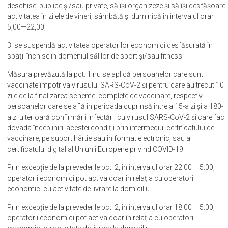
deschise, publice și/sau private, să își organizeze și să își desfășoare
activitatea în zilele de vineri, sâmbătă și duminică în intervalul orar
5,00—22,00;
3. se suspendă activitatea operatorilor economici desfăşurată în
spaţii închise în domeniul sălilor de sport şi/sau fitness.
Măsura prevăzută la pct. 1 nu se aplică persoanelor care sunt
vaccinate împotriva virusului SARS-CoV-2 și pentru care au trecut 10
zile de la finalizarea schemei complete de vaccinare, respectiv
persoanelor care se află în perioada cuprinsă între a 15-a zi și a 180-
a zi ulterioară confirmării infectării cu virusul SARS-CoV-2 și care fac
dovada îndeplinirii acestei condiții prin intermediul certificatului de
vaccinare, pe suport hârtie sau în format electronic, sau al
certificatului digital al Uniunii Europene privind COVID-19.
Prin excepție de la prevederile pct. 2, în intervalul orar 22:00 – 5:00,
operatorii economici pot activa doar în relația cu operatorii
economici cu activitate de livrare la domiciliu.
Prin excepție de la prevederile pct. 2, în intervalul orar 18:00 – 5:00,
operatorii economici pot activa doar în relația cu operatorii