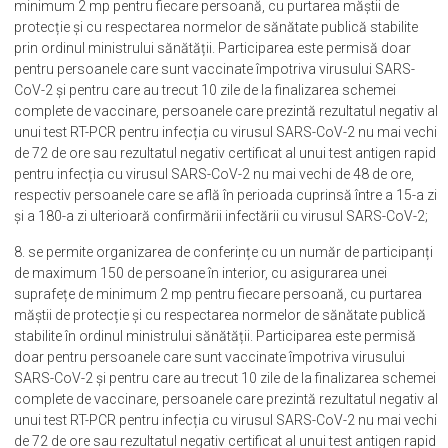
minimum 2 mp pentru fiecare persoană, cu purtarea măștii de
protecție și cu respectarea normelor de sănătate publică stabilite
prin ordinul ministrului sănătății. Participarea este permisă doar
pentru persoanele care sunt vaccinate împotriva virusului SARS-
CoV-2 și pentru care au trecut 10 zile de la finalizarea schemei
complete de vaccinare, persoanele care prezintă rezultatul negativ al
unui test RT-PCR pentru infecția cu virusul SARS-CoV-2 nu mai vechi
de 72 de ore sau rezultatul negativ certificat al unui test antigen rapid
pentru infecția cu virusul SARS-CoV-2 nu mai vechi de 48 de ore,
respectiv persoanele care se află în perioada cuprinsă între a 15-a zi
și a 180-a zi ulterioară confirmării infectării cu virusul SARS-CoV-2;
8. se permite organizarea de conferințe cu un număr de participanți
de maximum 150 de persoane în interior, cu asigurarea unei
suprafețe de minimum 2 mp pentru fiecare persoană, cu purtarea
măștii de protecție și cu respectarea normelor de sănătate publică
stabilite în ordinul ministrului sănătății. Participarea este permisă
doar pentru persoanele care sunt vaccinate împotriva virusului
SARS-CoV-2 și pentru care au trecut 10 zile de la finalizarea schemei
complete de vaccinare, persoanele care prezintă rezultatul negativ al
unui test RT-PCR pentru infecția cu virusul SARS-CoV-2 nu mai vechi
de 72 de ore sau rezultatul negativ certificat al unui test antigen rapid