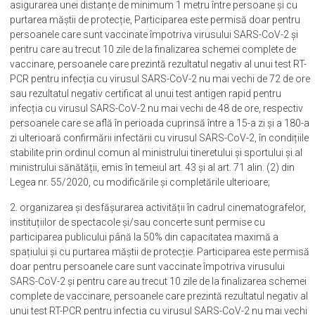
asigurarea unei distanțe de minimum 1 metru între persoane și cu
purtarea măștii de protecție, Participarea este permisă doar pentru
persoanele care sunt vaccinate împotriva virusului SARS-CoV-2 și
pentru care au trecut 10 zile de la finalizarea schemei complete de
vaccinare, persoanele care prezintă rezultatul negativ al unui test RT-
PCR pentru infecția cu virusul SARS-CoV-2 nu mai vechi de 72 de ore
sau rezultatul negativ certificat al unui test antigen rapid pentru
infecția cu virusul SARS-CoV-2 nu mai vechi de 48 de ore, respectiv
persoanele care se află în perioada cuprinsă între a 15-a zi și a 180-a
zi ulterioară confirmării infectării cu virusul SARS-CoV-2, în condițiile
stabilite prin ordinul comun al ministrului tineretului și sportului și al
ministrului sănătății, emis în temeiul art. 43 și al art. 71 alin. (2) din
Legea nr. 55/2020, cu modificările și completările ulterioare;
2. organizarea și desfășurarea activității în cadrul cinematografelor,
instituțiilor de spectacole și/sau concerte sunt permise cu
participarea publicului până la 50% din capacitatea maximă a
spațiului și cu purtarea măștii de protecție. Participarea este permisă
doar pentru persoanele care sunt vaccinate împotriva virusului
SARS-CoV-2 și pentru care au trecut 10 zile de la finalizarea schemei
complete de vaccinare, persoanele care prezintă rezultatul negativ al
unui test RT-PCR pentru infecția cu virusul SARS-CoV-2 nu mai vechi