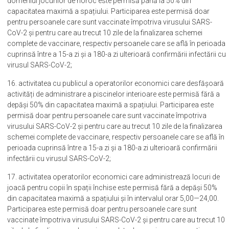
domeniul jocurilor de noroc este permisă până la 50% din
capacitatea maximă a spațiului. Participarea este permisă doar
pentru persoanele care sunt vaccinate împotriva virusului SARS-
CoV-2 și pentru care au trecut 10 zile de la finalizarea schemei
complete de vaccinare, respectiv persoanele care se află în perioada
cuprinsă între a 15-a zi și a 180-a zi ulterioară confirmării infectării cu
virusul SARS-CoV-2;
16. activitatea cu publicul a operatorilor economici care desfășoară
activități de administrare a piscinelor interioare este permisă fără a
depăși 50% din capacitatea maximă a spațiului. Participarea este
permisă doar pentru persoanele care sunt vaccinate împotriva
virusului SARS-CoV-2 și pentru care au trecut 10 zile de la finalizarea
schemei complete de vaccinare, respectiv persoanele care se află în
perioada cuprinsă între a 15-a zi și a 180-a zi ulterioară confirmării
infectării cu virusul SARS-CoV-2;
17. activitatea operatorilor economici care administrează locuri de
joacă pentru copii în spații închise este permisă fără a depăși 50%
din capacitatea maximă a spațiului și în intervalul orar 5,00—24,00.
Participarea este permisă doar pentru persoanele care sunt
vaccinate împotriva virusului SARS-CoV-2 și pentru care au trecut 10