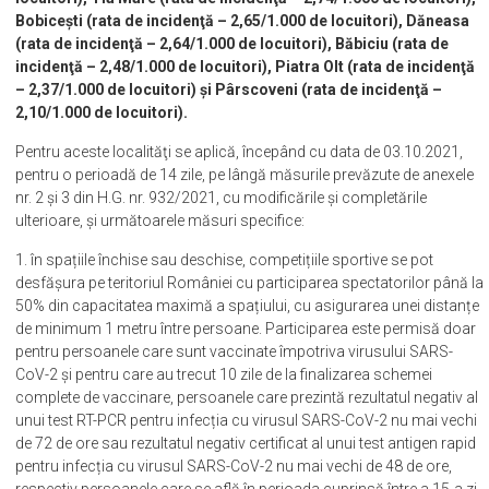
Bobicești (rata de incidenţă – 2,65/1.000 de locuitori), Dăneasa
(rata de incidenţă – 2,64/1.000 de locuitori), Băbiciu (rata de
incidenţă – 2,48/1.000 de locuitori), Piatra Olt (rata de incidenţă
– 2,37/1.000 de locuitori) și Pârscoveni (rata de incidenţă –
2,10/1.000 de locuitori).
Pentru aceste localităţi se aplică, începând cu data de 03.10.2021,
pentru o perioadă de 14 zile, pe lângă măsurile prevăzute de anexele
nr. 2 și 3 din H.G. nr. 932/2021, cu modificările şi completările
ulterioare, și următoarele măsuri specifice:
1. în spațiile închise sau deschise, competițiile sportive se pot
desfășura pe teritoriul României cu participarea spectatorilor până la
50% din capacitatea maximă a spațiului, cu asigurarea unei distanțe
de minimum 1 metru între persoane. Participarea este permisă doar
pentru persoanele care sunt vaccinate împotriva virusului SARS-
CoV-2 și pentru care au trecut 10 zile de la finalizarea schemei
complete de vaccinare, persoanele care prezintă rezultatul negativ al
unui test RT-PCR pentru infecția cu virusul SARS-CoV-2 nu mai vechi
de 72 de ore sau rezultatul negativ certificat al unui test antigen rapid
pentru infecția cu virusul SARS-CoV-2 nu mai vechi de 48 de ore,
respectiv persoanele care se află în perioada cuprinsă între a 15-a zi