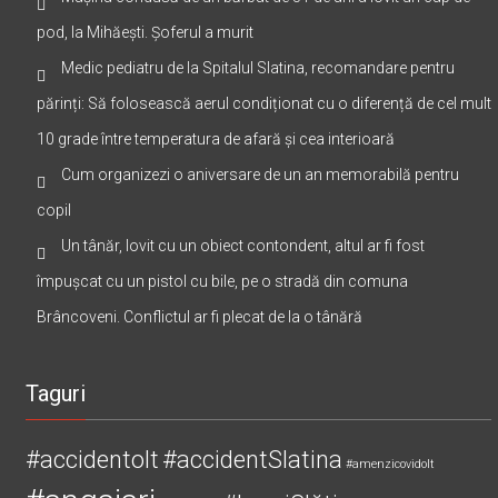
Mașina condusă de un bărbat de 51 de ani a lovit un cap de
pod, la Mihăești. Șoferul a murit
Medic pediatru de la Spitalul Slatina, recomandare pentru
părinți: Să folosească aerul condiționat cu o diferență de cel mult
10 grade între temperatura de afară și cea interioară
Cum organizezi o aniversare de un an memorabilă pentru
copil
Un tânăr, lovit cu un obiect contondent, altul ar fi fost
împușcat cu un pistol cu bile, pe o stradă din comuna
Brâncoveni. Conflictul ar fi plecat de la o tânără
Taguri