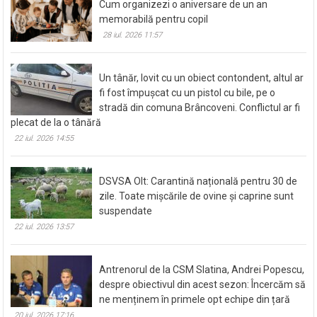
Cum organizezi o aniversare de un an
memorabilă pentru copil
28 iul. 2026 11:57
Un tânăr, lovit cu un obiect contondent, altul ar
fi fost împușcat cu un pistol cu bile, pe o
stradă din comuna Brâncoveni. Conflictul ar fi
plecat de la o tânără
22 iul. 2026 14:55
DSVSA Olt: Carantină națională pentru 30 de
zile. Toate mișcările de ovine și caprine sunt
suspendate
22 iul. 2026 13:57
Antrenorul de la CSM Slatina, Andrei Popescu,
despre obiectivul din acest sezon: Încercăm să