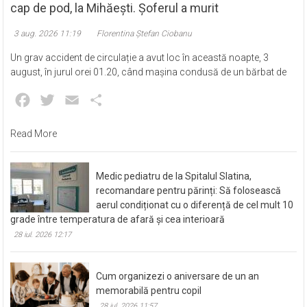
Mașina condusă de un bărbat de 51 de ani a lovit un
cap de pod, la Mihăești. Șoferul a murit
3 aug. 2026 11:19
Florentina Ștefan Ciobanu
Un grav accident de circulație a avut loc în această noapte, 3
august, în jurul orei 01.20, când mașina condusă de un bărbat de
Facebook
Twitter
Email
Partajează
Read More
Medic pediatru de la Spitalul Slatina,
recomandare pentru părinți: Să folosească
aerul condiționat cu o diferență de cel mult 10
grade între temperatura de afară și cea interioară
28 iul. 2026 12:17
Cum organizezi o aniversare de un an