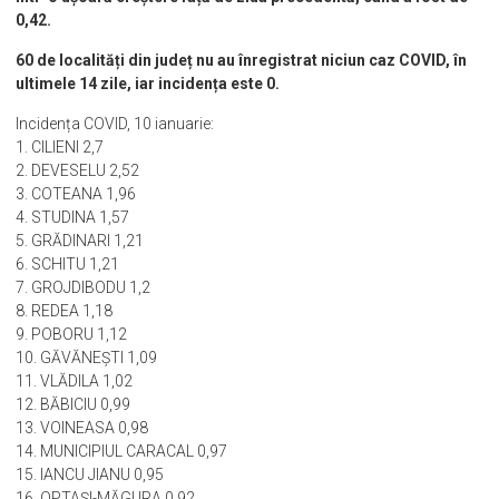
nivelul județului este de 0,45 cazuri COVID la mia de locuitori,
într-o ușoară creștere față de ziua precedentă, când a fost de
0,42.
60 de localități din județ nu au înregistrat niciun caz COVID, în
ultimele 14 zile, iar incidența este 0.
Incidența COVID, 10 ianuarie:
1. CILIENI 2,7
2. DEVESELU 2,52
3. COTEANA 1,96
4. STUDINA 1,57
5. GRĂDINARI 1,21
6. SCHITU 1,21
7. GROJDIBODU 1,2
8. REDEA 1,18
9. POBORU 1,12
10. GĂVĂNEŞTI 1,09
11. VLĂDILA 1,02
12. BĂBICIU 0,99
13. VOINEASA 0,98
14. MUNICIPIUL CARACAL 0,97