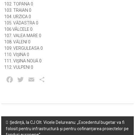
100. TĂTULEŞTI 0
101. TESLUI 0
102. TOPANA 0
103. TRAIAN 0
104. URZICA 0
105. VĂDASTRA 0
106 VÂLCELE 0
107. VALEA MARE 0
108. VĂLENI 0
109. VERGULEASA 0
110. VIŞINA 0
111. VIŞINA NOUĂ 0
112. VULPENI 0
Facebook
Twitter
Email
Partajează
Post
Ședință, la CJ Olt. Vicele Delureanu: „Excedentul bugetar va fi