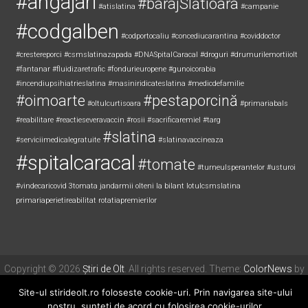
#accidentolt
#accidentSlatina
#amenzicovidolt
#angajari
#barajSlătioara
#atislatina
#campanie
#codgalben
#codportocaliu
#concediucarantina
#coviddoctor
#crestereporci
#csmslatinazapada
#DNASpitalCaracal
#droguri
#drumurilemortiiolt
#fantanar
#fluidizaretrafic
#fondurieuropene
#gunoicorabia
#incendiupsihiatrieslatina
#masiniridicateslatina
#medicdefamilie
#oimoarte
#pestaporcină
#oltulcurtisoara
#primariabals
#reabilitare
#reactieseveravaccin
#rosii
#sacrificaremiel #targ
#slatina
#serviciimedicalegratuite
#slatinavaccineaza
#spitalcaracal
#tomate
#turneulsperantelor
#usturoi
#vindecaricovid
3tomata
jandarmii olteni
la bilant
lotulcsmslatina
primariaperietireabilitat
rotatiapremierilor
Site-ul stirideolt.ro foloseste cookie-uri. Prin navigarea site-ului
Copyright © 2026
Știri de Olt
. All rights reserved. Theme:
ColorNews
by
nostru, sunteti de acord cu folosirea cookie-urilor.