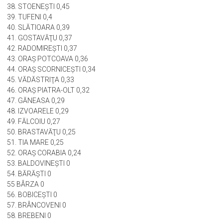
36. MUNICIPIUL SLATINA 0,45
37. SPRÂNCENATA 0,45
38. STOENEŞTI 0,45
39. TUFENI 0,4
40. SLĂTIOARA 0,39
41. GOSTAVĂŢU 0,37
42. RADOMIREŞTI 0,37
43. ORAŞ POTCOAVA 0,36
44. ORAŞ SCORNICEŞTI 0,34
45. VĂDĂSTRIŢA 0,33
46. ORAŞ PIATRA-OLT 0,32
47. GĂNEASA 0,29
48. IZVOARELE 0,29
49. FĂLCOIU 0,27
50. BRASTAVĂŢU 0,25
51. TIA MARE 0,25
52. ORAŞ CORABIA 0,24
53. BALDOVINEŞTI 0
54. BĂRĂŞTI 0
55 BÂRZA 0
56. BOBICEŞTI 0