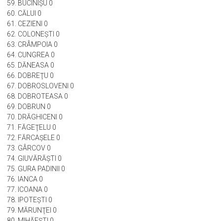
57. BRÂNCOVENI 0
58. BREBENI 0
59. BUCINIŞU 0
60. CĂLUI 0
61. CEZIENI 0
62. COLONEŞTI 0
63. CRÂMPOIA 0
64. CUNGREA 0
65. DĂNEASA 0
66. DOBREŢU 0
67. DOBROSLOVENI 0
68. DOBROTEASA 0
69. DOBRUN 0
70. DRĂGHICENI 0
71. FĂGEŢELU 0
72. FĂRCAŞELE 0
73. GÂRCOV 0
74. GIUVĂRĂŞTI 0
75. GURA PADINII 0
76. IANCA 0
77. ICOANA 0
78. IPOTEŞTI 0