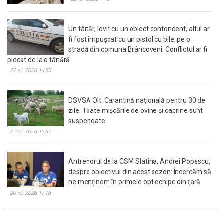
memorabilă pentru copil
28 iul. 2026 11:57
Un tânăr, lovit cu un obiect contondent, altul ar
fi fost împușcat cu un pistol cu bile, pe o
stradă din comuna Brâncoveni. Conflictul ar fi
plecat de la o tânără
22 iul. 2026 14:55
DSVSA Olt: Carantină națională pentru 30 de
zile. Toate mișcările de ovine și caprine sunt
suspendate
22 iul. 2026 13:57
Antrenorul de la CSM Slatina, Andrei Popescu,
despre obiectivul din acest sezon: Încercăm să
ne menținem în primele opt echipe din țară
20 iul. 2026 17:16