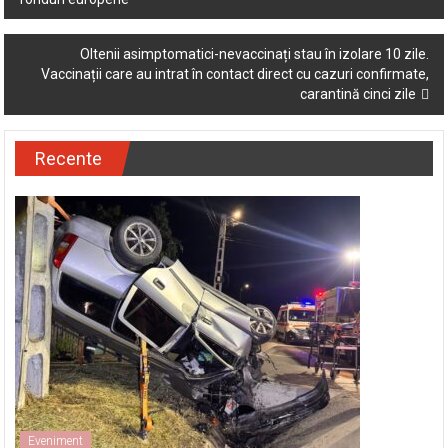
folosit pentru infrastructură și pentru cofinanțarea proiectelor pe
navigation
fonduri europene”
Oltenii asimptomatici-nevaccinați stau în izolare 10 zile.
Vaccinații care au intrat în contact direct cu cazuri confirmate,
carantină cinci zile
Recente