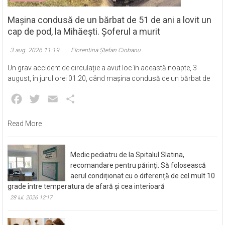
Eveniment
Mașina condusă de un bărbat de 51 de ani a lovit un
cap de pod, la Mihăești. Șoferul a murit
3 aug. 2026 11:19
Florentina Ștefan Ciobanu
Un grav accident de circulație a avut loc în această noapte, 3
august, în jurul orei 01.20, când mașina condusă de un bărbat de
Facebook
Twitter
Email
Partajează
Read More
Medic pediatru de la Spitalul Slatina,
recomandare pentru părinți: Să folosească
aerul condiționat cu o diferență de cel mult 10
grade între temperatura de afară și cea interioară
28 iul. 2026 12:17