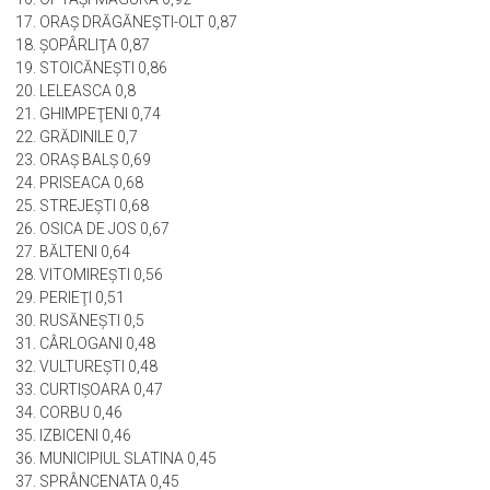
15. IANCU JIANU 0,95
16. OPTAŞI-MĂGURA 0,92
17. ORAŞ DRĂGĂNEŞTI-OLT 0,87
18. ŞOPÂRLIŢA 0,87
19. STOICĂNEŞTI 0,86
20. LELEASCA 0,8
21. GHIMPEŢENI 0,74
22. GRĂDINILE 0,7
23. ORAŞ BALŞ 0,69
24. PRISEACA 0,68
25. STREJEŞTI 0,68
26. OSICA DE JOS 0,67
27. BĂLTENI 0,64
28. VITOMIREŞTI 0,56
29. PERIEŢI 0,51
30. RUSĂNEŞTI 0,5
31. CÂRLOGANI 0,48
32. VULTUREŞTI 0,48
33. CURTIŞOARA 0,47
34. CORBU 0,46
35. IZBICENI 0,46