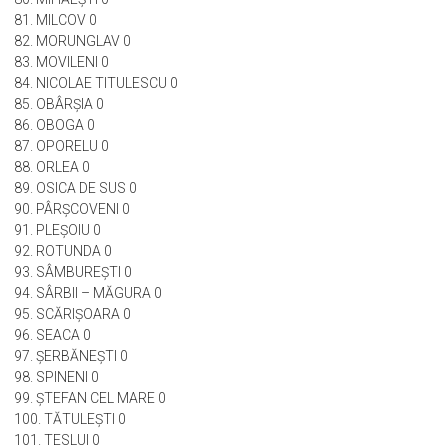
79. MĂRUNŢEI 0
80. MIHĂEŞTI 0
81. MILCOV 0
82. MORUNGLAV 0
83. MOVILENI 0
84. NICOLAE TITULESCU 0
85. OBÂRŞIA 0
86. OBOGA 0
87. OPORELU 0
88. ORLEA 0
89. OSICA DE SUS 0
90. PÂRŞCOVENI 0
91. PLEŞOIU 0
92. ROTUNDA 0
93. SÂMBUREŞTI 0
94. SÂRBII – MĂGURA 0
95. SCĂRIŞOARA 0
96. SEACA 0
97. ŞERBĂNEŞTI 0
98. SPINENI 0
99. ŞTEFAN CEL MARE 0