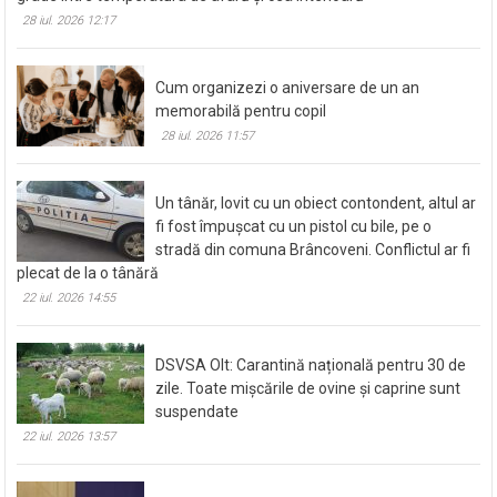
28 iul. 2026 12:17
Cum organizezi o aniversare de un an
memorabilă pentru copil
28 iul. 2026 11:57
Un tânăr, lovit cu un obiect contondent, altul ar
fi fost împușcat cu un pistol cu bile, pe o
stradă din comuna Brâncoveni. Conflictul ar fi
plecat de la o tânără
22 iul. 2026 14:55
DSVSA Olt: Carantină națională pentru 30 de
zile. Toate mișcările de ovine și caprine sunt
suspendate
22 iul. 2026 13:57