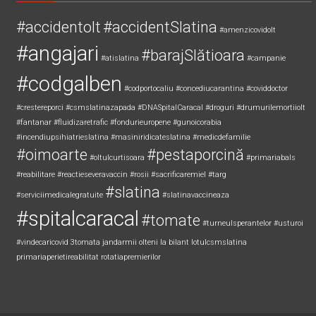
#accidentolt
#accidentSlatina
#amenzicovidolt
#angajari
#barajSlătioara
#atislatina
#campanie
#codgalben
#codportocaliu
#concediucarantina
#coviddoctor
#crestereporci
#csmslatinazapada
#DNASpitalCaracal
#droguri
#drumurilemortiiolt
#fantanar
#fluidizaretrafic
#fondurieuropene
#gunoicorabia
#incendiupsihiatrieslatina
#masiniridicateslatina
#medicdefamilie
#oimoarte
#pestaporcină
#oltulcurtisoara
#primariabals
#reabilitare
#reactieseveravaccin
#rosii
#sacrificaremiel #targ
#slatina
#serviciimedicalegratuite
#slatinavaccineaza
#spitalcaracal
#tomate
#turneulsperantelor
#usturoi
#vindecaricovid
3tomata
jandarmii olteni
la bilant
lotulcsmslatina
primariaperietireabilitat
rotatiapremierilor