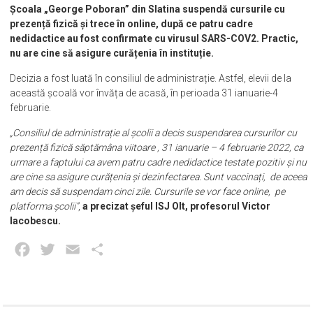
Școala „George Poboran” din Slatina suspendă cursurile cu
prezență fizică și trece în online, după ce patru cadre
nedidactice au fost confirmate cu virusul SARS-COV2. Practic,
nu are cine să asigure curățenia în instituție.
Decizia a fost luată în consiliul de administrație. Astfel, elevii de la
această școală vor învăța de acasă, în perioada 31 ianuarie-4
februarie.
„Consiliul de administrație al școlii a decis suspendarea cursurilor cu
prezență fizică săptămâna viitoare , 31 ianuarie – 4 februarie 2022, ca
urmare a faptului ca avem patru cadre nedidactice testate pozitiv și nu
are cine sa asigure curățenia și dezinfectarea. Sunt vaccinați, de aceea
am decis să suspendam cinci zile. Cursurile se vor face online, pe
platforma școlii”
,
a precizat șeful ISJ Olt, profesorul Victor
Iacobescu.
Facebook
Twitter
Email
Partajează