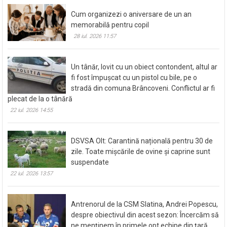
Cum organizezi o aniversare de un an
memorabilă pentru copil
28 iul. 2026 11:57
Un tânăr, lovit cu un obiect contondent, altul ar
fi fost împușcat cu un pistol cu bile, pe o
stradă din comuna Brâncoveni. Conflictul ar fi
plecat de la o tânără
22 iul. 2026 14:55
DSVSA Olt: Carantină națională pentru 30 de
zile. Toate mișcările de ovine și caprine sunt
suspendate
22 iul. 2026 13:57
Antrenorul de la CSM Slatina, Andrei Popescu,
despre obiectivul din acest sezon: Încercăm să
ne menținem în primele opt echipe din țară