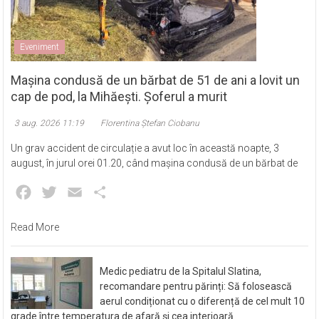
Eveniment
Mașina condusă de un bărbat de 51 de ani a lovit un
cap de pod, la Mihăești. Șoferul a murit
3 aug. 2026 11:19
Florentina Ștefan Ciobanu
Un grav accident de circulație a avut loc în această noapte, 3
august, în jurul orei 01.20, când mașina condusă de un bărbat de
Facebook
Twitter
Email
Partajează
Read More
Medic pediatru de la Spitalul Slatina,
recomandare pentru părinți: Să folosească
aerul condiționat cu o diferență de cel mult 10
grade între temperatura de afară și cea interioară