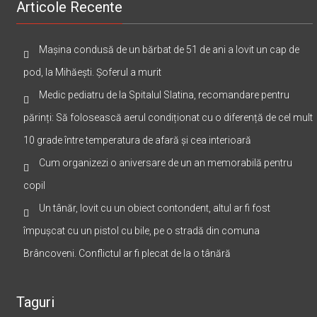
Articole Recente
Mașina condusă de un bărbat de 51 de ani a lovit un cap de
pod, la Mihăești. Șoferul a murit
Medic pediatru de la Spitalul Slatina, recomandare pentru
părinți: Să folosească aerul condiționat cu o diferență de cel mult
10 grade între temperatura de afară și cea interioară
Cum organizezi o aniversare de un an memorabilă pentru
copil
Un tânăr, lovit cu un obiect contondent, altul ar fi fost
împușcat cu un pistol cu bile, pe o stradă din comuna
Brâncoveni. Conflictul ar fi plecat de la o tânără
Taguri