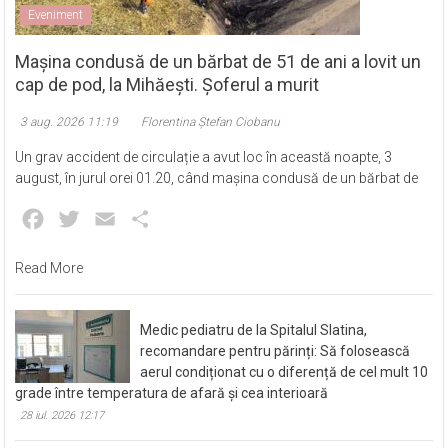
Eveniment
Mașina condusă de un bărbat de 51 de ani a lovit un
cap de pod, la Mihăești. Șoferul a murit
3 aug. 2026 11:19
Florentina Ștefan Ciobanu
Un grav accident de circulație a avut loc în această noapte, 3
august, în jurul orei 01.20, când mașina condusă de un bărbat de
Facebook
Twitter
Email
Partajează
Read More
Medic pediatru de la Spitalul Slatina,
recomandare pentru părinți: Să folosească
aerul condiționat cu o diferență de cel mult 10
grade între temperatura de afară și cea interioară
28 iul. 2026 12:17