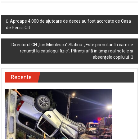
Post
Aproape 4.000 de ajutoare de deces au fost acordate de Casa
de Pensii Olt
navigation
Directorul CN „Ion Minulescu” Slatina: „Este primul an în care se
renunță la catalogul fizic”. Părinții află în timp real notele și
absențele copilului
Recente