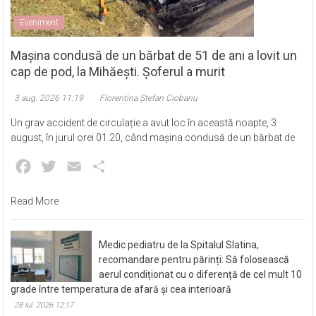
Eveniment
Mașina condusă de un bărbat de 51 de ani a lovit un
cap de pod, la Mihăești. Șoferul a murit
3 aug. 2026 11:19
Florentina Ștefan Ciobanu
Un grav accident de circulație a avut loc în această noapte, 3
august, în jurul orei 01.20, când mașina condusă de un bărbat de
Facebook
Twitter
Email
Partajează
Read More
Medic pediatru de la Spitalul Slatina,
recomandare pentru părinți: Să folosească
aerul condiționat cu o diferență de cel mult 10
grade între temperatura de afară și cea interioară
28 iul. 2026 12:17