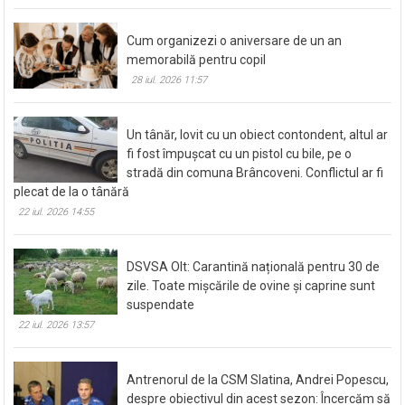
Cum organizezi o aniversare de un an
memorabilă pentru copil
28 iul. 2026 11:57
Un tânăr, lovit cu un obiect contondent, altul ar
fi fost împușcat cu un pistol cu bile, pe o
stradă din comuna Brâncoveni. Conflictul ar fi
plecat de la o tânără
22 iul. 2026 14:55
DSVSA Olt: Carantină națională pentru 30 de
zile. Toate mișcările de ovine și caprine sunt
suspendate
22 iul. 2026 13:57
Antrenorul de la CSM Slatina, Andrei Popescu,
despre obiectivul din acest sezon: Încercăm să