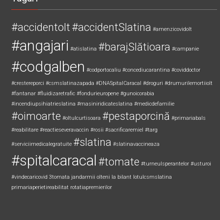
#accidentolt
#accidentSlatina
#amenzicovidolt
#angajari
#barajSlătioara
#atislatina
#campanie
#codgalben
#codportocaliu
#concediucarantina
#coviddoctor
#crestereporci
#csmslatinazapada
#DNASpitalCaracal
#droguri
#drumurilemortiiolt
#fantanar
#fluidizaretrafic
#fondurieuropene
#gunoicorabia
#incendiupsihiatrieslatina
#masiniridicateslatina
#medicdefamilie
#oimoarte
#pestaporcină
#oltulcurtisoara
#primariabals
#reabilitare
#reactieseveravaccin
#rosii
#sacrificaremiel #targ
#slatina
#serviciimedicalegratuite
#slatinavaccineaza
#spitalcaracal
#tomate
#turneulsperantelor
#usturoi
#vindecaricovid
3tomata
jandarmii olteni
la bilant
lotulcsmslatina
primariaperietireabilitat
rotatiapremierilor