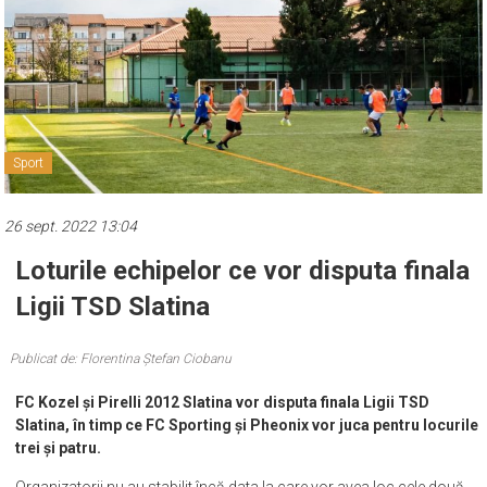
Sport
26 sept. 2022 13:04
Loturile echipelor ce vor disputa finala
Ligii TSD Slatina
Publicat de: Florentina Ștefan Ciobanu
FC Kozel și Pirelli 2012 Slatina vor disputa finala Ligii TSD
Slatina, în timp ce FC Sporting și Pheonix vor juca pentru locurile
trei și patru.
Organizatorii nu au stabilit încă data la care vor avea loc cele două