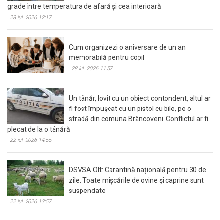
grade între temperatura de afară și cea interioară
28 iul. 2026 12:17
Cum organizezi o aniversare de un an
memorabilă pentru copil
28 iul. 2026 11:57
Un tânăr, lovit cu un obiect contondent, altul ar
fi fost împușcat cu un pistol cu bile, pe o
stradă din comuna Brâncoveni. Conflictul ar fi
plecat de la o tânără
22 iul. 2026 14:55
DSVSA Olt: Carantină națională pentru 30 de
zile. Toate mișcările de ovine și caprine sunt
suspendate
22 iul. 2026 13:57