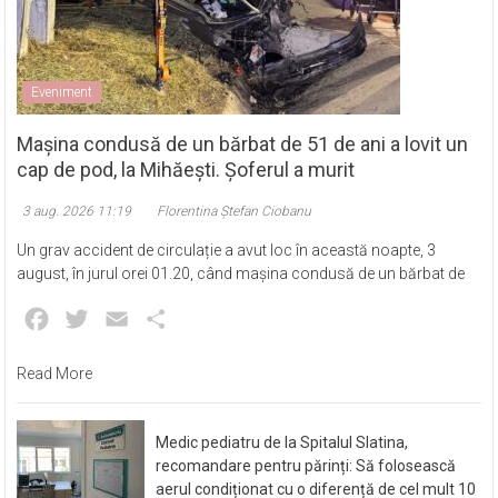
Eveniment
Mașina condusă de un bărbat de 51 de ani a lovit un
cap de pod, la Mihăești. Șoferul a murit
3 aug. 2026 11:19
Florentina Ștefan Ciobanu
Un grav accident de circulație a avut loc în această noapte, 3
august, în jurul orei 01.20, când mașina condusă de un bărbat de
Facebook
Twitter
Email
Partajează
Read More
Medic pediatru de la Spitalul Slatina,
recomandare pentru părinți: Să folosească
aerul condiționat cu o diferență de cel mult 10