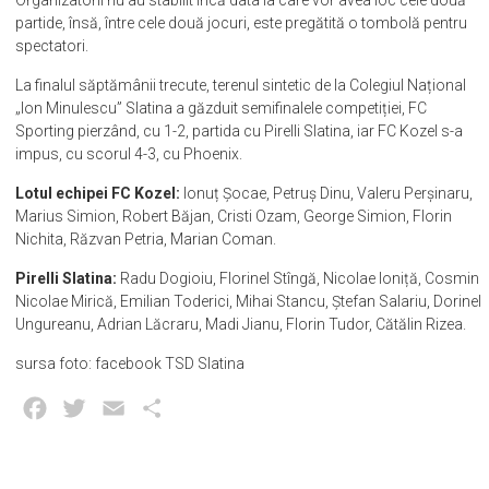
partide, însă, între cele două jocuri, este pregătită o tombolă pentru
spectatori.
La finalul săptămânii trecute, terenul sintetic de la Colegiul Național
„Ion Minulescu” Slatina a găzduit semifinalele competiției, FC
Sporting pierzând, cu 1-2, partida cu Pirelli Slatina, iar FC Kozel s-a
impus, cu scorul 4-3, cu Phoenix.
Lotul echipei FC Kozel:
Ionuț Șocae, Petruș Dinu, Valeru Perșinaru,
Marius Simion, Robert Băjan, Cristi Ozam, George Simion, Florin
Nichita, Răzvan Petria, Marian Coman.
Pirelli Slatina:
Radu Dogioiu, Florinel Stîngă, Nicolae Ioniță, Cosmin
Nicolae Mirică, Emilian Toderici, Mihai Stancu, Ștefan Salariu, Dorinel
Ungureanu, Adrian Lăcraru, Madi Jianu, Florin Tudor, Cătălin Rizea.
sursa foto: facebook TSD Slatina
Facebook
Twitter
Email
Partajează