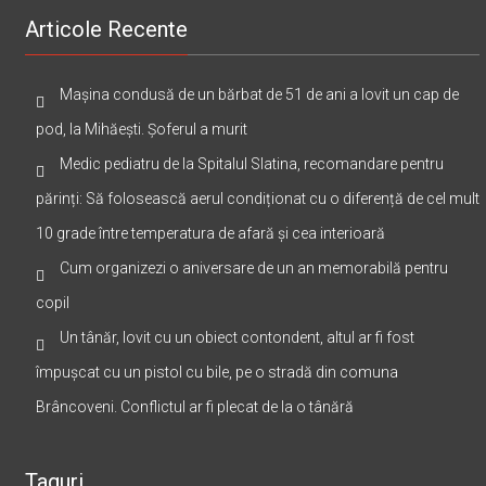
Articole Recente
Mașina condusă de un bărbat de 51 de ani a lovit un cap de
pod, la Mihăești. Șoferul a murit
Medic pediatru de la Spitalul Slatina, recomandare pentru
părinți: Să folosească aerul condiționat cu o diferență de cel mult
10 grade între temperatura de afară și cea interioară
Cum organizezi o aniversare de un an memorabilă pentru
copil
Un tânăr, lovit cu un obiect contondent, altul ar fi fost
împușcat cu un pistol cu bile, pe o stradă din comuna
Brâncoveni. Conflictul ar fi plecat de la o tânără
Taguri