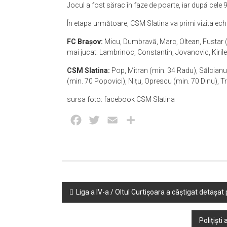
Jocul a fost sărac în faze de poarte, iar după cele 
În etapa următoare, CSM Slatina va primi vizita ec
FC Brașov:
Micu, Dumbravă, Marc, Oltean, Fustar 
mai jucat: Lambrinoc, Constantin, Jovanovic, Kiril
CSM Slatina:
Pop, Mitran (min. 34 Radu), Sălcian
(min. 70 Popovici), Nițu, Oprescu (min. 70 Dinu), 
sursa foto: facebook CSM Slatina
Facebook
Twitter
Email
Partajează
Post
Liga a IV-a / Oltul Curtișoara a câștigat detașat
navigation
Polițiști