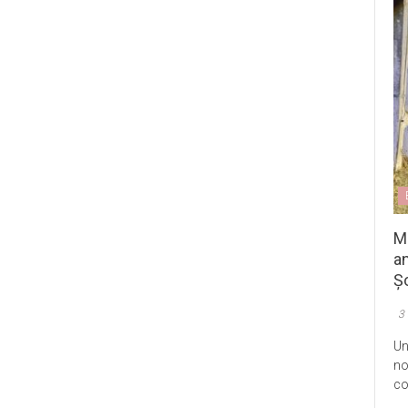
M
an
Șo
3
Un
no
co