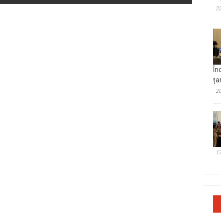
22
În
ța
20
17