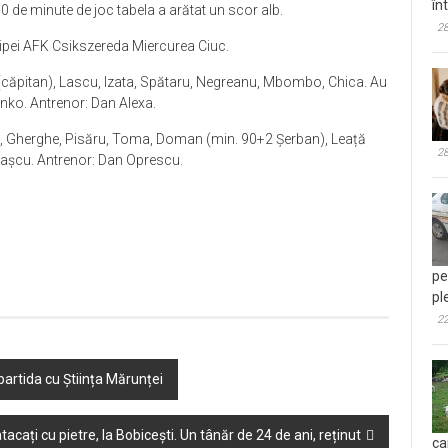
în
90 de minute de joc tabela a arătat un scor alb.
28
hipei AFK Csikszereda Miercurea Ciuc.
(căpitan), Lascu, Izata, Spătaru, Negreanu, Mbombo, Chica. Au
enko. Antrenor: Dan Alexa.
u, Gherghe, Pisăru, Toma, Doman (min. 90+2 Șerban), Leață
28
Trașcu. Antrenor: Dan Oprescu.
pe
pl
22
 partida cu Știința Mărunței
 atacați cu pietre, la Bobicești. Un tânăr de 24 de ani, reținut
ca