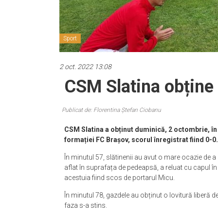
Sport
2 oct. 2022 13:08
CSM Slatina obține 
Publicat de: Florentina Ștefan Ciobanu
CSM Slatina a obținut duminică, 2 octombrie, în ca
formației FC Brașov, scorul înregistrat fiind 0-0.
În minutul 57, slătinenii au avut o mare ocazie de a
aflat în suprafața de pedeapsă, a reluat cu capul î
acestuia fiind scos de portarul Micu.
În minutul 78, gazdele au obținut o lovitură liberă de
faza s-a stins.