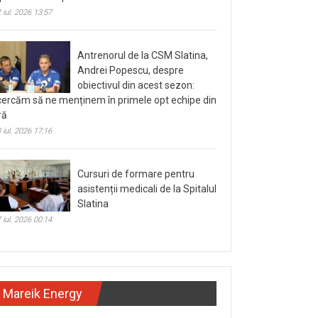
 iul. 2026 13:57
Antrenorul de la CSM Slatina,
Andrei Popescu, despre
obiectivul din acest sezon:
cercăm să ne menținem în primele opt echipe din
ră
 iul. 2026 17:16
Cursuri de formare pentru
asistenții medicali de la Spitalul
Slatina
 iul. 2026 00:14
Mareik Energy