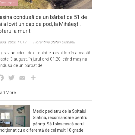
Eveniment
așina condusă de un bărbat de 51 de
i a lovit un cap de pod, la Mihăești.
ferul a murit
 aug. 2026 11:19
Florentina Ștefan Ciobanu
 grav accident de circulație a avut loc în această
apte, 3 august, în jurul orei 01.20, când mașina
ndusă de un bărbat de
Facebook
Twitter
Email
Partajează
ad More
Medic pediatru de la Spitalul
Slatina, recomandare pentru
părinți: Să folosească aerul
ndiționat cu o diferență de cel mult 10 grade