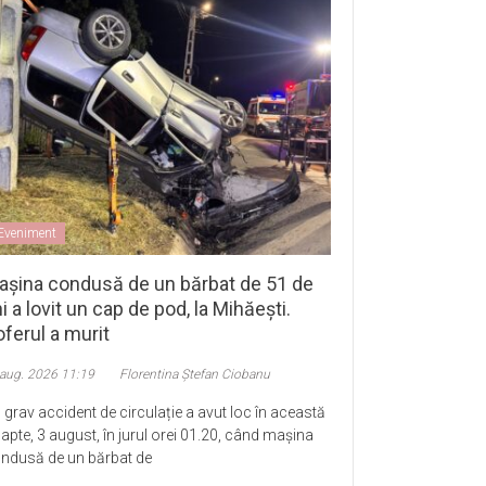
Eveniment
așina condusă de un bărbat de 51 de
i a lovit un cap de pod, la Mihăești.
ferul a murit
 aug. 2026 11:19
Florentina Ștefan Ciobanu
 grav accident de circulație a avut loc în această
apte, 3 august, în jurul orei 01.20, când mașina
ndusă de un bărbat de