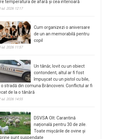
tre temperatura de afară și cea interioară
 iul. 2026 12:17
Cum organizezi o aniversare
de un an memorabilă pentru
copil
 iul. 2026 11:57
Un tânăr, lovit cu un obiect
contondent, altul ar fi fost
împușcat cu un pistol cu bile,
 o stradă din comuna Brâncoveni. Conflictul ar fi
ecat de la o tânără
 iul. 2026 14:55
DSVSA Olt: Carantină
națională pentru 30 de zile.
Toate mișcările de ovine și
prine sunt suspendate