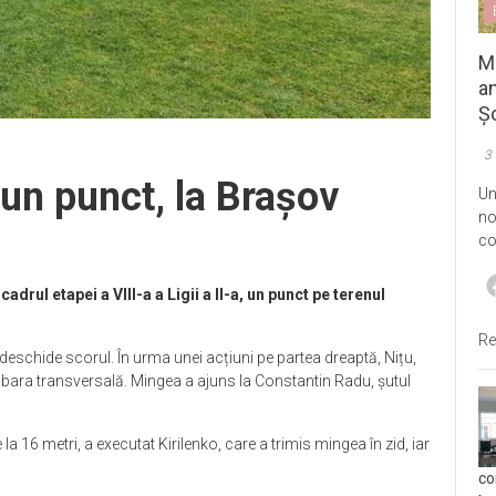
M
an
Șo
3
un punct, la Brașov
Un
no
co
drul etapei a VIII-a a Ligii a II-a, un punct pe terenul
Re
 deschide scorul. În urma unei acțiuni pe partea dreaptă, Nițu,
n bara transversală. Mingea a ajuns la Constantin Radu, șutul
 la 16 metri, a executat Kirilenko, care a trimis mingea în zid, iar
co