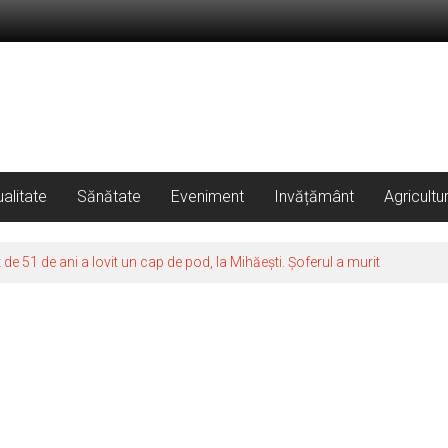
alitate
Sănătate
Eveniment
Invățământ
Agricultu
 51 de ani a lovit un cap de pod, la Mihăești. Șoferul a murit