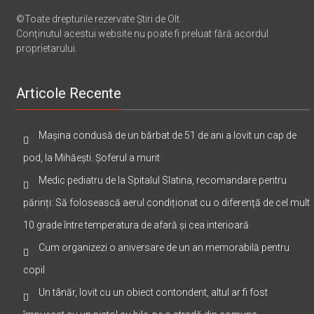
Știri de Olt, Slatina, Olt, E-mail: info@stirideolt.ro.
©Toate drepturile rezervate Știri de Olt.
Conținutul acestui website nu poate fi preluat fără acordul
proprietarului.
Articole Recente
Mașina condusă de un bărbat de 51 de ani a lovit un cap de
pod, la Mihăești. Șoferul a murit
Medic pediatru de la Spitalul Slatina, recomandare pentru
părinți: Să folosească aerul condiționat cu o diferență de cel mult
10 grade între temperatura de afară și cea interioară
Cum organizezi o aniversare de un an memorabilă pentru
copil