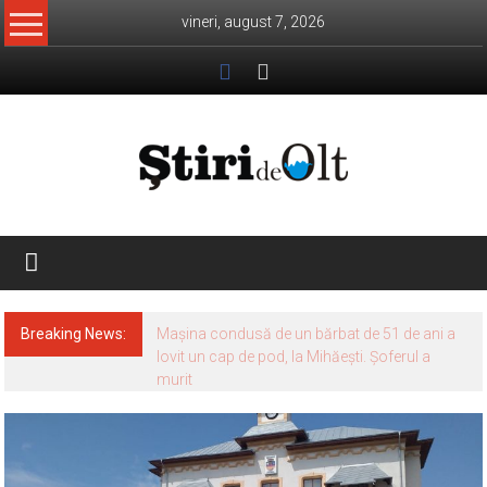
Skip
vineri, august 7, 2026
to
content
Știri
de
Olt
Breaking News: