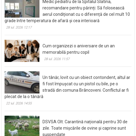
Medic pediatru de la Spitalul Slatina,
recomandare pentru părinți: Să folosească
aerul condiționat cu o diferență de cel mult 10
grade între temperatura de afară și cea interioară
28 iul. 2026 12:17
Cum organizezi o aniversare de un an
memorabilă pentru copil
28 iul. 2026 11:57
Un tânăr, lovit cu un obiect contondent, altul ar
fi fost împușcat cu un pistol cu bile, pe o
stradă din comuna Brâncoveni. Conflictul ar fi
plecat de la o tânără
22 iul. 2026 14:55
DSVSA Olt: Carantină națională pentru 30 de