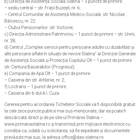
– sediul central: str. Mihail Kogălniceanu, nr. 1;
– Direcția Generala Economică: str. Toamnei, nr. 6;
b) Direcția de Asistență Socială Slatina – 3 puncte de primire:
– sediu central – str. Frații Buzești, nr. 6;
– Centrul Comunitar de Asistență Medico-Socială: str. Nicolae
Bălcescu, nr. 22.
– Clubul Pensionarilor: str. Victoriei;
c) Direcția Administrare Patrimoniu – 1 punct de primire – str. Unirii,
nr. 2B;
d) Centrul „Complex servicii pentru persoane adulte cu dizabilități și
alte persoane aflate în situații de nevoie Slatina” al Direcției Generale
de Asistență Socială și Protecția Copilului Olt – 1 punct de primire:
str. Centura Basarabilor (Progresul);
e) Compania de Apă Olt – 1 punct de primire:
– Casieria din str. Artileriei, nr. 2;
f) Loctrans – 1 punct de primire:
– Casieria din b-dul A.I. Cuza.
Cererea pentru acordarea Tichetelor Sociale va fi disponibilă gratuit
la cele zece puncte publice mai sus-menționate, dar ea poate fi
descărcată direct și de pe site-ul Primăriei Slatina –
www.primariaslatina.ro și transmisă prin mijloace electronice cu