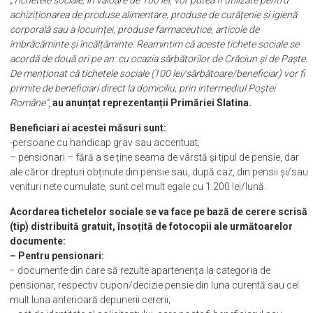
Cererile pot fi depuse până pe 31 octombrie.
„Tichetele sociale, în valoare de 100 lei, vor putea fi utilizate pentru
achiziționarea de produse alimentare, produse de curățenie și igienă
corporală sau a locuinței, produse farmaceutice, articole de
îmbrăcăminte și încălțăminte. Reamintim că aceste tichete sociale se
acordă de două ori pe an: cu ocazia sărbătorilor de Crăciun și de Paște.
De menționat că tichetele sociale (100 lei/sărbătoare/beneficiar) vor fi
primite de beneficiari direct la domiciliu, prin intermediul Poștei
Române”
,
au anunțat reprezentanții Primăriei Slatina.
Beneficiari ai acestei măsuri sunt:
-persoane cu handicap grav sau accentuat;
– pensionari – fără a se ține seama de vârstă și tipul de pensie, dar
ale căror drepturi obținute din pensie sau, după caz, din pensii și/sau
venituri nete cumulate, sunt cel mult egale cu 1.200 lei/lună.
Acordarea tichetelor sociale se va face pe bază de cerere scrisă
(tip) distribuită gratuit, însoțită de fotocopii ale următoarelor
documente:
– Pentru pensionari:
− documente din care să rezulte apartenența la categoria de