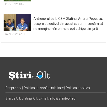
zile. Toate mișcările de ovine și caprine sunt
suspendate
22 iul. 2026 13:57
Antrenorul de la CSM Slatina, Andrei Popescu,
despre obiectivul din acest sezon: Încercăm să
ne menținem în primele opt echipe din țară
20 iul. 2026 17:16
Despre noi
|
Politica de confidentialitate
|
Politica cookies