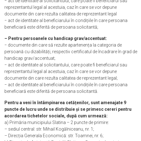
pensionar, respectiv cupon/decizie pensie din luna curentă sau cel
mult luna anterioară depunerii cererii;
− act de identitate al solicitantului, care poate fi beneficiarul sau
reprezentantul legal al acestuia, caz în care se vor depune
documente din care rezulta calitatea de reprezentant legal
− act de identitate al beneficiarului în condițiile în care persoana
beneficiară este diferită de persoana solicitantă;
– Pentru persoanele cu handicap grav/accentuat:
− documente din care să rezulte apartenența la categoria de
persoană cu dizabilități, respectiv certificatul de încadrare în grad de
handicap grav/accentuat;
− act de identitate al solicitantului, care poate fi beneficiarul sau
reprezentantul legal al acestuia, caz în care se vor depune
documente din care rezulta calitatea de reprezentant legal;
− act de identitate al beneficiarului în condițiile în care persoana
beneficiară este diferită de persoana solicitantă.
Pentru a veni în întâmpinarea cetățenilor, sunt amenajate 9
puncte de lucru unde se distribuie și se primesc cereri pentru
acordarea tichetelor sociale, după cum urmează:
a) Primăria municipiului Slatina – 2 puncte de primire: