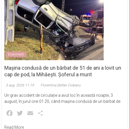
Eveniment
Mașina condusă de un bărbat de 51 de ani a lovit un
cap de pod, la Mihăești. Șoferul a murit
3 aug. 2026 11:19
Florentina Ștefan Ciobanu
Un grav accident de circulație a avut loc în această noapte, 3
august, în jurul orei 01.20, când mașina condusă de un bărbat de
Facebook
Twitter
Email
Partajează