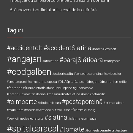
Un tânăr, lovit cu un obiect contondent, altul ar fi fost
împușcat cu un pistol cu bile, pe o stradă din comuna
Brâncoveni. Conflictul ar fi plecat de la o tânără
Taguri
#accidentolt
#accidentSlatina
#amenzicovidolt
#angajari
#barajSlătioara
#atislatina
#campanie
#codgalben
#codportocaliu
#concediucarantina
#coviddoctor
#crestereporci
#csmslatinazapada
#DNASpitalCaracal
#droguri
#drumurilemortiiolt
#fantanar
#fluidizaretrafic
#fondurieuropene
#gunoicorabia
#incendiupsihiatrieslatina
#masiniridicateslatina
#medicdefamilie
#oimoarte
#pestaporcină
#oltulcurtisoara
#primariabals
#reabilitare
#reactieseveravaccin
#rosii
#sacrificaremiel #targ
#slatina
#serviciimedicalegratuite
#slatinavaccineaza