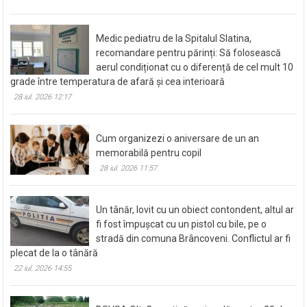
Read More
Medic pediatru de la Spitalul Slatina,
recomandare pentru părinți: Să folosească
aerul condiționat cu o diferență de cel mult 10
grade între temperatura de afară și cea interioară
28 iul. 2026 12:17
Cum organizezi o aniversare de un an
memorabilă pentru copil
28 iul. 2026 11:57
Un tânăr, lovit cu un obiect contondent, altul ar
fi fost împușcat cu un pistol cu bile, pe o
stradă din comuna Brâncoveni. Conflictul ar fi
plecat de la o tânără
22 iul. 2026 14:55