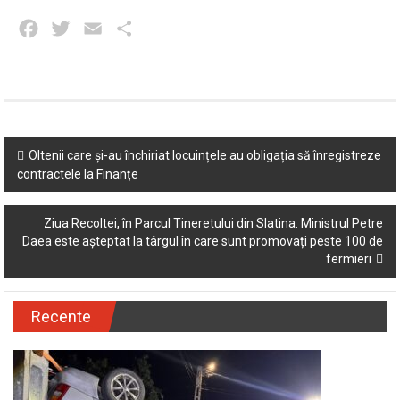
condiția ca, odată cu solicitarea, să fie expediate şi documentele
prevăzute mai sus, la adresa office@das-slatina.ro.
Facebook
Twitter
Email
Partajează
Post
Oltenii care și-au închiriat locuințele au obligația să înregistreze
contractele la Finanțe
navigation
Ziua Recoltei, în Parcul Tineretului din Slatina. Ministrul Petre
Daea este așteptat la târgul în care sunt promovați peste 100 de
fermieri
Recente