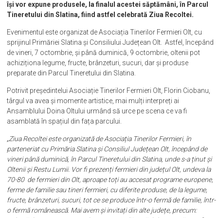
își vor expune produsele, la finalul acestei săptămâni, în Parcul
Tineretului din Slatina, fiind astfel celebrată Ziua Recoltei.
Evenimentul este organizat de Asociația Tinerilor Fermieri Olt, cu
sprijinul Primăriei Slatina și Consiliului Județean Olt. Astfel, începând
de vineri, 7 octombrie, și până duminică, 9 octombrie, oltenii pot
achiziționa legume, fructe, brânzeturi, sucuri, dar și produse
preparate din Parcul Tineretului din Slatina.
Potrivit președintelui Asociație Tinerilor Fermieri Olt, Florin Ciobanu,
târgul va avea și momente artistice, mai mulți interpreți ai
Ansamblului Doina Oltului urmând să urce pe scena ce va fi
asamblată în spațiul din fața parcului.
„Ziua Recoltei este organizată de Asociația Tinerilor Fermieri, în
parteneriat cu Primăria Slatina și Consiliul Județean Olt, începând de
vineri până duminică, în Parcul Tineretului din Slatina, unde s-a ținut și
Oltenii și Restu Lumii. Vor fi prezenți fermieri din județul Olt, undeva la
70-80 de fermieri din Olt, aproape toți au accesat programe europene,
ferme de familie sau tineri fermieri, cu diferite produse, de la legume,
fructe, brânzeturi, sucuri, tot ce se produce într-o fermă de familie, într-
o fermă românească. Mai avem și invitați din alte județe, precum: