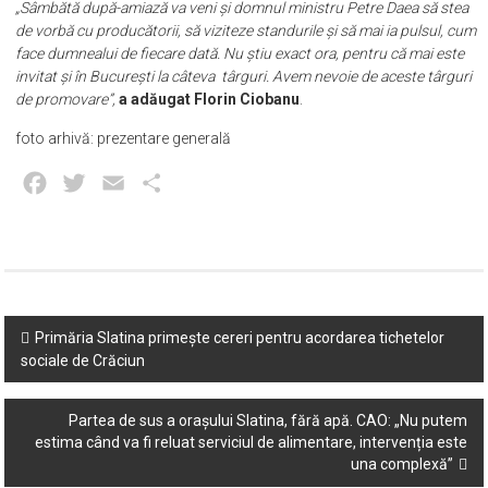
„Sâmbătă după-amiază va veni și domnul ministru Petre Daea să stea
de vorbă cu producătorii, să viziteze standurile și să mai ia pulsul, cum
face dumnealui de fiecare dată. Nu știu exact ora, pentru că mai este
invitat și în București la câteva târguri. Avem nevoie de aceste târguri
de promovare”,
a adăugat Florin Ciobanu
.
foto arhivă: prezentare generală
Facebook
Twitter
Email
Partajează
Post
Primăria Slatina primește cereri pentru acordarea tichetelor
sociale de Crăciun
navigation
Partea de sus a orașului Slatina, fără apă. CAO: „Nu putem
estima când va fi reluat serviciul de alimentare, intervenția este
una complexă”