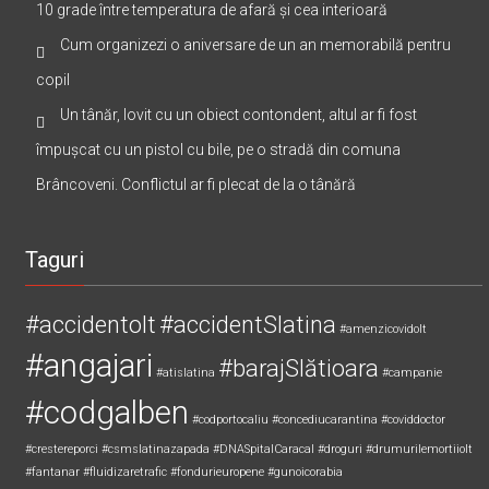
10 grade între temperatura de afară și cea interioară
Cum organizezi o aniversare de un an memorabilă pentru
copil
Un tânăr, lovit cu un obiect contondent, altul ar fi fost
împușcat cu un pistol cu bile, pe o stradă din comuna
Brâncoveni. Conflictul ar fi plecat de la o tânără
Taguri
#accidentolt
#accidentSlatina
#amenzicovidolt
#angajari
#barajSlătioara
#atislatina
#campanie
#codgalben
#codportocaliu
#concediucarantina
#coviddoctor
#crestereporci
#csmslatinazapada
#DNASpitalCaracal
#droguri
#drumurilemortiiolt
#fantanar
#fluidizaretrafic
#fondurieuropene
#gunoicorabia