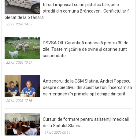
fi fost împușcat cu un pistol cu bile, pe o
stradă din comuna Brâncoveni. Conflictul ar fi
plecat de la o tânără
22 iul. 2026 14:55
DSVSA Olt: Carantină națională pentru 30 de
zile. Toate mișcările de ovine și caprine sunt
suspendate
22 iul. 2026 13:57
Antrenorul de la CSM Slatina, Andrei Popescu,
despre obiectivul din acest sezon: Încercăm să
ne menținem în primele opt echipe din țară
20 iul. 2026 17:16
Cursuri de formare pentru asistenții medicali
de la Spitalul Slatina
17 iul. 2026 00:14