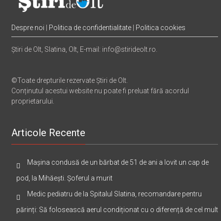
Despre noi
|
Politica de confidentialitate
|
Politica cookies
Știri de Olt, Slatina, Olt, E-mail: info@stirideolt.ro.
©Toate drepturile rezervate Știri de Olt.
Conținutul acestui website nu poate fi preluat fără acordul
proprietarului.
Articole Recente
Mașina condusă de un bărbat de 51 de ani a lovit un cap de
pod, la Mihăești. Șoferul a murit
Medic pediatru de la Spitalul Slatina, recomandare pentru
părinți: Să folosească aerul condiționat cu o diferență de cel mult