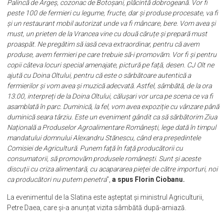
Palincă de Argeș, cozonac de Botoșani, plăcintă dobrogeană. Vor fi
peste 100 de fermieri cu legume, fructe, dar și produse procesate, va fi
și un restaurant mobil autorizat unde va fi mâncare, bere. Vom avea și
must, un prieten de la Vrancea vine cu două căruțe și prepară must
proaspăt. Ne pregătim să iasă ceva extraordinar, pentru că avem
produse, avem fermieri pe care trebuie să-i promovăm. Vor fi și pentru
copii câteva locuri special amenajate, pictură pe față, desen. CJ Olt ne
ajută cu Doina Oltului, pentru că este o sărbătoare autentică a
fermierilor și vom avea și muzică adecvată. Astfel, sâmbătă, de la ora
13.00, interpreți de la Doina Oltului, călușari vor urca pe scena ce va fi
asamblată în parc. Duminică, la fel, vom avea expoziție cu vânzare până
duminică seara târziu. Este un eveniment gândit ca să sărbătorim Ziua
Națională a Produselor Agroalimentare Românești, lege dată în timpul
mandatului domnului Alexandru Stănescu, când era președintele
Comisiei de Agricultură. Punem față în față producătorii cu
consumatorii, să promovăm produsele românești. Sunt și aceste
discuții cu criza alimentară, cu acapararea pieței de către importuri, noi
ca producători nu putem penetra
”,
a spus Florin Ciobanu.
La evenimentul de la Slatina este așteptat și ministrul Agriculturii,
Petre Daea, care și-a anunțat vizita sâmbătă după-amiază.