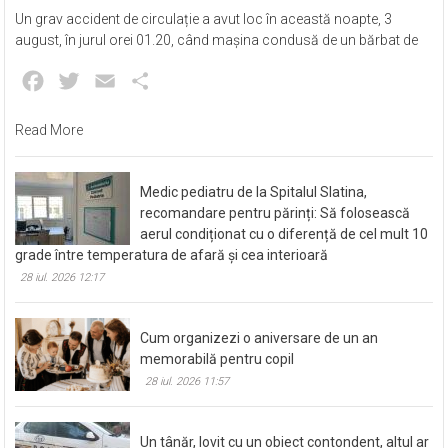
Un grav accident de circulație a avut loc în această noapte, 3
august, în jurul orei 01.20, când mașina condusă de un bărbat de
Facebook
Twitter
Email
Partajează
Read More
Medic pediatru de la Spitalul Slatina,
recomandare pentru părinți: Să folosească
aerul condiționat cu o diferență de cel mult 10
grade între temperatura de afară și cea interioară
28 iul. 2026 12:17
Cum organizezi o aniversare de un an
memorabilă pentru copil
28 iul. 2026 11:57
Un tânăr, lovit cu un obiect contondent, altul ar