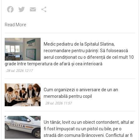
Facebook
Twitter
Email
Partajează
Read More
Medic pediatru de la Spitalul Slatina,
recomandare pentru părinți: Să folosească
aerul condiționat cu o diferență de cel mult 10
grade între temperatura de afară și cea interioară
28 iul. 2026 12:17
Cum organizezi o aniversare de un an
memorabilă pentru copil
28 iul. 2026 11:57
Un tânăr, lovit cu un obiect contondent, altul ar
fi fost împușcat cu un pistol cu bile, pe o
stradă din comuna Brâncoveni. Conflictul ar fi