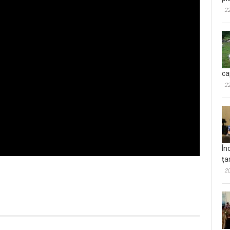
pl
22
ca
22
În
ța
20