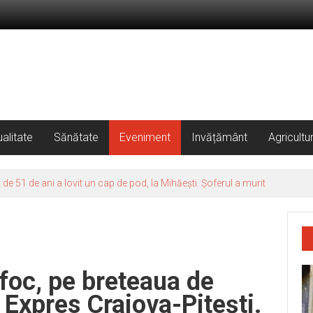
alitate
Sănătate
Eveniment
Invățământ
Agricultu
 foc, pe breteaua de
 Expres Craiova-Pitești.