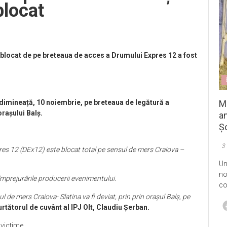
blocat
blocat de pe breteaua de acces a Drumului Expres 12 a fost
M
ă dimineață, 10 noiembrie, pe breteaua de legătură a
rașului Balș.
an
Șo
3
res 12 (DEx12) este blocat total pe sensul de mers Craiova –
Un
no
i împrejurările producerii evenimentului.
co
 de mers Craiova- Slatina va fi deviat, prin prin orașul Balș, pe
rtătorul de cuvânt al IPJ Olt, Claudiu Șerban.