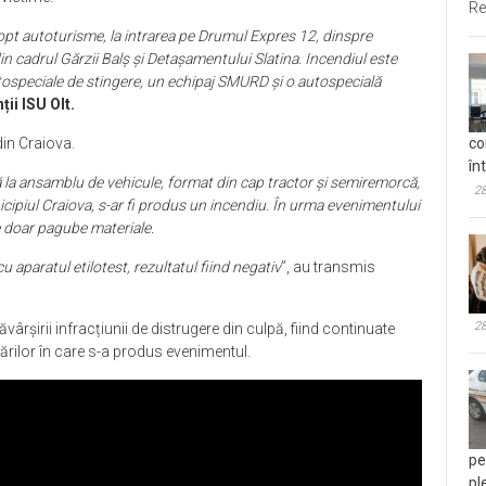
 victime.
Re
opt autoturisme, la intrarea pe Drumul Expres 12, dinspre
in cadrul Gărzii Balș și Detașamentului Slatina. Incendiul este
tospeciale de stingere, un echipaj SMURD și o autospecială
ii ISU Olt.
co
in Craiova.
în
l că la ansamblu de vehicule, format din cap tractor și semiremorcă,
28
cipiul Craiova, s-ar fi produs un incendiu. În urma evenimentului
e doar pagube materiale.
 aparatul etilotest, rezultatul fiind negativ
”, au transmis
28
vârșirii infracțiunii de distrugere din culpă, fiind continuate
rărilor în care s-a produs evenimentul.
pe