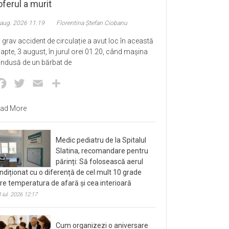
ferul a murit
 aug. 2026 11:19
Florentina Ștefan Ciobanu
 grav accident de circulație a avut loc în această
apte, 3 august, în jurul orei 01.20, când mașina
ndusă de un bărbat de
Facebook
Twitter
Email
Partajează
ad More
Medic pediatru de la Spitalul
Slatina, recomandare pentru
părinți: Să folosească aerul
ndiționat cu o diferență de cel mult 10 grade
tre temperatura de afară și cea interioară
 iul. 2026 12:17