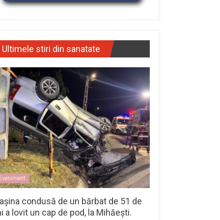
Ultimele stiri din sanatate
Eveniment
așina condusă de un bărbat de 51 de
i a lovit un cap de pod, la Mihăești.