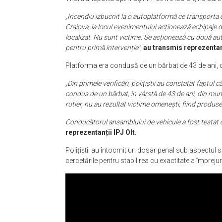
Tirul transporta opt mașini. Potrivit ISU Olt, nu sunt
„Incendiu izbucnit la o autoplatformă ce transporta 
Craiova, la locul evenimentului acționează echipaje d
localizat. Nu sunt victime. Se acționează cu două au
pentru primă intervenție”
,
au transmis reprezentanț
Platforma era condusă de un bărbat de 43 de ani, d
„Din primele verificări, polițiștii au constatat faptu
condus de un bărbat, în vârstă de 43 de ani, din muni
rutier, nu au rezultat victime omenești, fiind produs
Conducătorul ansamblului de vehicule a fost testat cu
reprezentanții IPJ Olt.
Polițiștii au întocmit un dosar penal sub aspectul să
cercetările pentru stabilirea cu exactitate a împreju