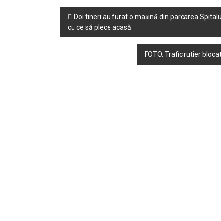
Post
Doi tineri au furat o mașină din parcarea Spitalu
cu ce să plece acasă
navigation
FOTO. Trafic rutier bloc