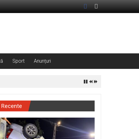
ră
Sport
Anunțuri
Recente