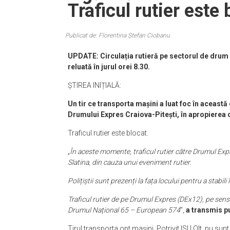
Traficul rutier este 
Publicat de: Florentina Ștefan Ciobanu
UPDATE: Circulația rutieră pe sectorul de drum 
reluată în jurul orei 8.30.
ȘTIREA INIȚIALĂ:
Un tir ce transporta mașini a luat foc în aceast
Drumului Expres Craiova-Pitești, în apropierea o
Traficul rutier este blocat.
„În aceste momente, traficul rutier către Drumul Exp
Slatina, din cauza unui eveniment rutier.
Polițiștii sunt prezenți la fața locului pentru a stabil
Traficul rutier de pe Drumul Expres (DEx12), pe sensul
Drumul Național 65 – European 574
”,
a transmis pu