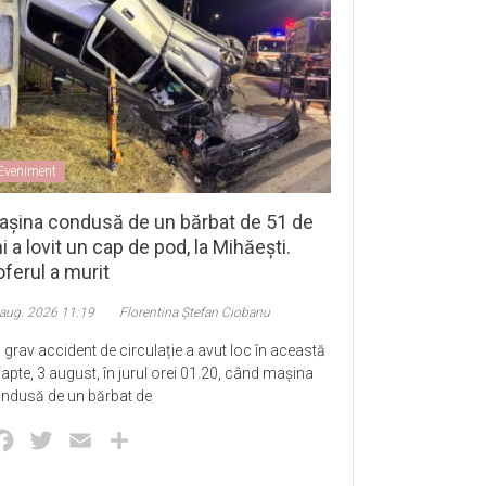
Eveniment
așina condusă de un bărbat de 51 de
i a lovit un cap de pod, la Mihăești.
ferul a murit
 aug. 2026 11:19
Florentina Ștefan Ciobanu
 grav accident de circulație a avut loc în această
apte, 3 august, în jurul orei 01.20, când mașina
ndusă de un bărbat de
Facebook
Twitter
Email
Partajează