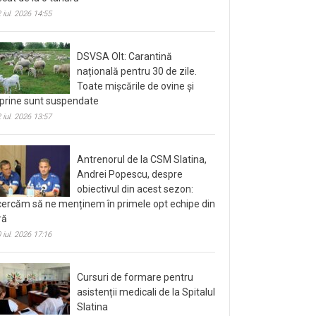
ecat de la o tânără
 iul. 2026 14:55
DSVSA Olt: Carantină
națională pentru 30 de zile.
Toate mișcările de ovine și
prine sunt suspendate
 iul. 2026 13:57
Antrenorul de la CSM Slatina,
Andrei Popescu, despre
obiectivul din acest sezon:
cercăm să ne menținem în primele opt echipe din
ră
 iul. 2026 17:16
Cursuri de formare pentru
asistenții medicali de la Spitalul
Slatina