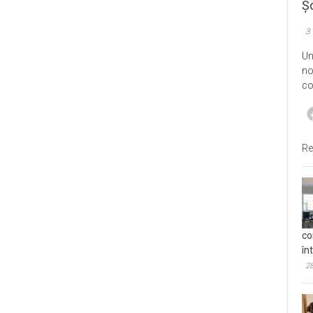
Șo
3
Un
no
co
Re
co
în
28