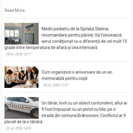
Read More
Medic pediatru de la Spitalul Slatina,
recomandare pentru părinți: Să folosească
aerul condiționat cu o diferență de cel mult 10
grade între temperatura de afară și cea interioară
28 iul. 2026 12:17
Cum organizezi o aniversare de un an
memorabilă pentru copil
28 iul. 2026 11:57
Un tânăr, lovit cu un obiect contondent, altul ar
fi fost împușcat cu un pistol cu bile, pe o
stradă din comuna Brâncoveni. Conflictul ar fi
plecat de la o tânără
22 iul. 2026 14:55