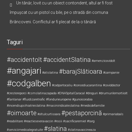
Un tânăr, lovit cu un obiect contondent, altul ar fi fost
împușcat cu un pistol cu bile, pe o stradă din comuna
Brâncoveni. Conflictul ar fi plecat de la o tânără
Taguri
#accidentolt
#accidentSlatina
#amenzicovidolt
#angajari
#barajSlătioara
#atislatina
#campanie
#codgalben
#codportocaliu
#concediucarantina
#coviddoctor
#crestereporci
#csmslatinazapada
#DNASpitalCaracal
#droguri
#drumurilemortiiolt
#fantanar
#fluidizaretrafic
#fondurieuropene
#gunoicorabia
#incendiupsihiatrieslatina
#masiniridicateslatina
#medicdefamilie
#oimoarte
#pestaporcină
#oltulcurtisoara
#primariabals
#reabilitare
#reactieseveravaccin
#rosii
#sacrificaremiel #targ
#slatina
#serviciimedicalegratuite
#slatinavaccineaza