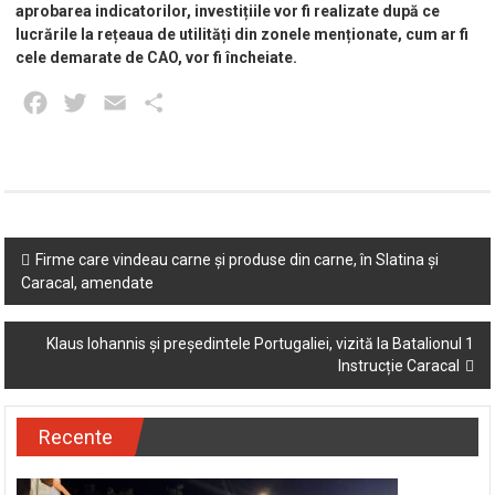
aprobarea indicatorilor, investițiile vor fi realizate după ce
lucrările la rețeaua de utilități din zonele menționate, cum ar fi
cele demarate de CAO, vor fi încheiate.
Facebook
Twitter
Email
Partajează
Post
Firme care vindeau carne și produse din carne, în Slatina și
Caracal, amendate
navigation
Klaus Iohannis și președintele Portugaliei, vizită la Batalionul 1
Instrucție Caracal
Recente