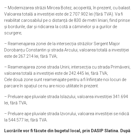
– Modernizarea străzii Mircea Botez, acoperită, în prezent, cu balast.
Valoarea totală a investiției este de 2.707.902 lei (fără TVA). Va fi
reabilitat carosabilul pe o distanță de 830 de metri liniari, fiind prinse
și bordurile, dar și ridicarea la cotă a căminelor și a gurilor de
scurgere;
– Reamenajarea zonei de la intersecția străzilor Sergent Major
Dorobanțu Constantin și strada Arcului, valoarea totală a investiției
este de 267.214 lei, fără TVA;
– Reamenajarea zonei strada Unirii, intersecția cu strada Primăverii,
valoarea totală a investiției este de 242.445 lei, fără TVA;
Cele două zone sunt reamenajate pentru a fi înființate noi locuri de
parcare în spațiul ce nu are nicio utilitate în prezent.
– Preluare ape pluviale strada Islazului, valoarea investiției 341.694
lei, fără TVA;
– Preluare ape pluviale strada Izvorului, valoarea investiției se ridică
la 544.577 lei, fără TVA.
Lucrările vor fi făcute din bugetul local, prin DASIP Slatina. După