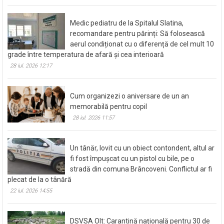
Medic pediatru de la Spitalul Slatina,
recomandare pentru părinți: Să folosească
aerul condiționat cu o diferență de cel mult 10
grade între temperatura de afară și cea interioară
28 iul. 2026 12:17
Cum organizezi o aniversare de un an
memorabilă pentru copil
28 iul. 2026 11:57
Un tânăr, lovit cu un obiect contondent, altul ar
fi fost împușcat cu un pistol cu bile, pe o
stradă din comuna Brâncoveni. Conflictul ar fi
plecat de la o tânără
22 iul. 2026 14:55
DSVSA Olt: Carantină națională pentru 30 de