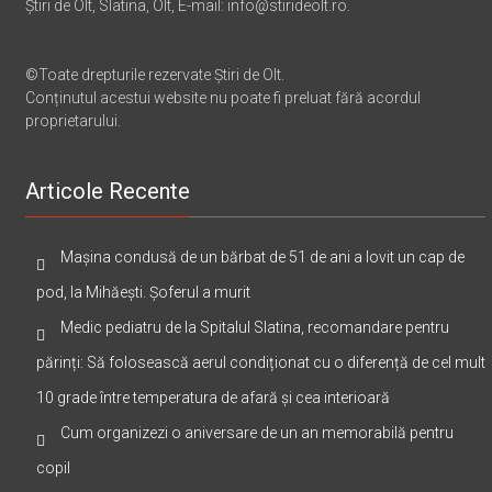
Știri de Olt, Slatina, Olt, E-mail: info@stirideolt.ro.
©Toate drepturile rezervate Știri de Olt.
Conținutul acestui website nu poate fi preluat fără acordul
proprietarului.
Articole Recente
Mașina condusă de un bărbat de 51 de ani a lovit un cap de
pod, la Mihăești. Șoferul a murit
Medic pediatru de la Spitalul Slatina, recomandare pentru
părinți: Să folosească aerul condiționat cu o diferență de cel mult
10 grade între temperatura de afară și cea interioară
Cum organizezi o aniversare de un an memorabilă pentru
copil