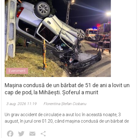
Eveniment
Mașina condusă de un bărbat de 51 de ani a lovit un
cap de pod, la Mihăești. Șoferul a murit
3 aug. 2026 11:19
Florentina Ștefan Ciobanu
Un grav accident de circulație a avut loc în această noapte, 3
august, în jurul orei 01.20, când mașina condusă de un bărbat de
Facebook
Twitter
Email
Partajează