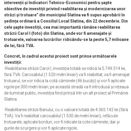
intervenții și Indicatori Tehnico-Economici pentru șapte
obiective de investiții privind reabilitarea și modernizarea unor
străzi și trotuare” din municipiul Slatina va fi supus aprobării în
ședința ordinară a Consiliul Local Slatina, din 22 decembrie. Din
cele șapte investiții, cea mai importantă rămâne reabilitarea
străzii Carol I (foto) din Slatina, unde vor fi amenajate și
trotuarele, valoarea lucrărilor ridicându-se la peste 5,7 milioane
de lei, fără TVA.
Concret, în cadrul acestui proiect sunt prinse următoarele
investiții:
-Reabilitarea străzii Carol I, investiția totală se ridică la 5.749.314 lei,
fără TVA. Carosabilul (1.520 metri liniari) va fi reabilitat, va fi amenajat
trotuarul, se vor ridica la cotă căminele (46 bucăți) și vor fi aplicate
rigole pe 300 metri liniari; pe această stradă va fi introdusă și rețeaua
de iluminat public, investiția fiind prinsă într-un alt proiect al Primăriei
Slatina.
-Reabilitarea străzii Banului, cu o valoare totală de 4.365.142 lei (fără
TVA). Va fi reabilitat carosabilul (1.530 de metri liniari), refăcute
trotuarele, aplicate borduri, vor fi ridicate la cote căminele, dar și
gurile de scurgere și vor fi aplicate rigole;