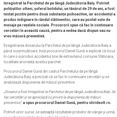
înregistrat la Parchetul de pe lângă Judecătoria Balș. Potrivit
polițiștilor olteni, șoferul bolidului, un tânărul de 29 de ani, a fost
testat pozitiv pentru două substanțe psihoactive, iar accidentul a
produs indignare în rândul slătinenilor, care au postat sute de
mesaje pe rețelele sociale.
Procurorii spun că fac în continuare
cercetări în această cauză, pentru a vedea dacă dispun sau nu
vreo măsură preventivă.
Înregistrarea dosarului la Parchetul de pe lângă Judecătoria Balș a
părut surprinzătoare, însă procurorul Daniel Gună a explicat că locul
în care s-a produs accidentul ține de extravilanul comunei Slătioara,
localitate arondată acestui parchet.
Procurorul Daniel Gună din cadrul Parchetului de pe lângă
Judecătoria Balș a precizat că se fac în continuare cercetări și se
analizează dispunerea de măsuri preventive.
„Dosarul a fost înregistrat la Parchetul de pe lângă Judecătoria Balș. Se
fac cercetări și se apreciază cu privire la dispunerea de măsuri
preventive”,
a spus procurorul Daniel Gună, pentru stirideolt.ro.
Potrivit unor surse, se așteaptă rezultatele probelor de sânge și urină,