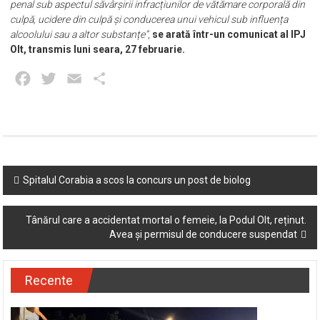
penal sub aspectul săvârșirii infracțiunilor de vătămare corporală din
culpă, ucidere din culpă și conducerea unui vehicul sub influența
alcoolului sau a altor substanțe”
,
se arată într-un comunicat al IPJ
Olt, transmis luni seara, 27 februarie.
Facebook
Twitter
Email
Partajează
Post
Spitalul Corabia a scos la concurs un post de biolog
navigation
Tânărul care a accidentat mortal o femeie, la Podul Olt, reținut.
Avea și permisul de conducere suspendat
Recente