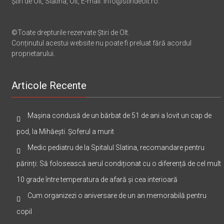
Știri de Olt, Slatina, Olt, E-mail: info@stirideolt.ro.
©Toate drepturile rezervate Știri de Olt.
Conținutul acestui website nu poate fi preluat fără acordul
proprietarului.
Articole Recente
Mașina condusă de un bărbat de 51 de ani a lovit un cap de
pod, la Mihăești. Șoferul a murit
Medic pediatru de la Spitalul Slatina, recomandare pentru
părinți: Să folosească aerul condiționat cu o diferență de cel mult
10 grade între temperatura de afară și cea interioară
Cum organizezi o aniversare de un an memorabilă pentru
copil