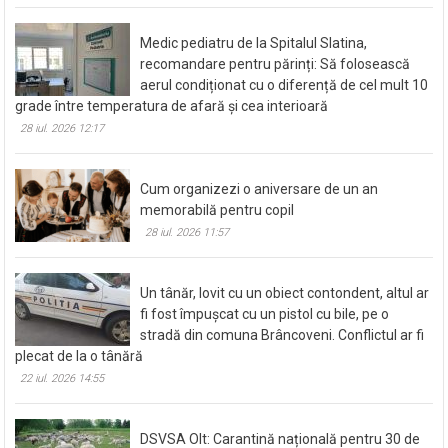
Medic pediatru de la Spitalul Slatina,
recomandare pentru părinți: Să folosească
aerul condiționat cu o diferență de cel mult 10
grade între temperatura de afară și cea interioară
28 iul. 2026 12:17
Cum organizezi o aniversare de un an
memorabilă pentru copil
28 iul. 2026 11:57
Un tânăr, lovit cu un obiect contondent, altul ar
fi fost împușcat cu un pistol cu bile, pe o
stradă din comuna Brâncoveni. Conflictul ar fi
plecat de la o tânără
22 iul. 2026 14:55
DSVSA Olt: Carantină națională pentru 30 de