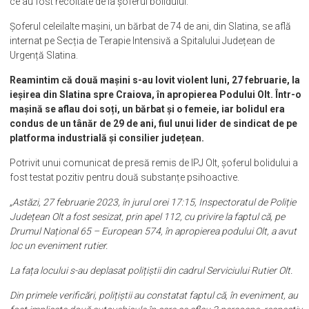
ce au fost recoltate de la șoferul bolidului.
Șoferul celeilalte mașini, un bărbat de 74 de ani, din Slatina, se află
internat pe Secția de Terapie Intensivă a Spitalului Județean de
Urgență Slatina.
Reamintim că două mașini s-au lovit violent luni, 27 februarie, la
ieșirea din Slatina spre Craiova, în apropierea Podului Olt. Într-o
mașină se aflau doi soți, un bărbat și o femeie, iar bolidul era
condus de un tânăr de 29 de ani, fiul unui lider de sindicat de pe
platforma industrială și consilier județean.
Potrivit unui comunicat de presă remis de IPJ Olt, șoferul bolidului a
fost testat pozitiv pentru două substanțe psihoactive.
„Astăzi, 27 februarie 2023, în jurul orei 17:15, Inspectoratul de Poliție
Județean Olt a fost sesizat, prin apel 112, cu privire la faptul că, pe
Drumul Național 65 – European 574, în apropierea podului Olt, a avut
loc un eveniment rutier.
La fața locului s-au deplasat polițiștii din cadrul Serviciului Rutier Olt.
Din primele verificări, polițiștii au constatat faptul că, în eveniment, au