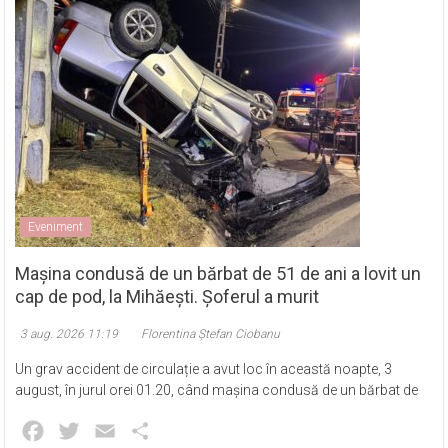
Eveniment
Mașina condusă de un bărbat de 51 de ani a lovit un
cap de pod, la Mihăești. Șoferul a murit
3 aug. 2026 11:19
Florentina Ștefan Ciobanu
Un grav accident de circulație a avut loc în această noapte, 3
august, în jurul orei 01.20, când mașina condusă de un bărbat de
Facebook
Twitter
Email
Partajează