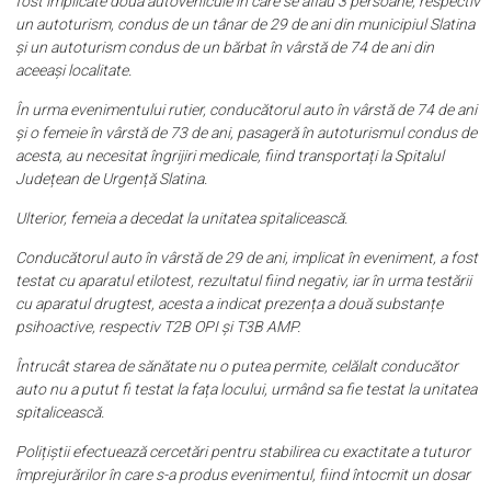
fost implicate două autovehicule în care se aflau 3 persoane, respectiv
un autoturism, condus de un tânar de 29 de ani din municipiul Slatina
și un autoturism condus de un bărbat în vârstă de 74 de ani din
aceeași localitate.
În urma evenimentului rutier, conducătorul auto în vârstă de 74 de ani
și o femeie în vârstă de 73 de ani, pasageră în autoturismul condus de
acesta, au necesitat îngrijiri medicale, fiind transportați la Spitalul
Județean de Urgență Slatina.
Ulterior, femeia a decedat la unitatea spitalicească.
Conducătorul auto în vârstă de 29 de ani, implicat în eveniment, a fost
testat cu aparatul etilotest, rezultatul fiind negativ, iar în urma testării
cu aparatul drugtest, acesta a indicat prezența a două substanțe
psihoactive, respectiv T2B OPI și T3B AMP.
Întrucât starea de sănătate nu o putea permite, celălalt conducător
auto nu a putut fi testat la fața locului, urmând sa fie testat la unitatea
spitalicească.
Polițiștii efectuează cercetări pentru stabilirea cu exactitate a tuturor
împrejurărilor în care s-a produs evenimentul, fiind întocmit un dosar