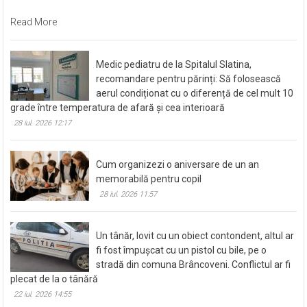
Read More
Medic pediatru de la Spitalul Slatina,
recomandare pentru părinți: Să folosească
aerul condiționat cu o diferență de cel mult 10
grade între temperatura de afară și cea interioară
28 iul. 2026 12:17
Cum organizezi o aniversare de un an
memorabilă pentru copil
28 iul. 2026 11:57
Un tânăr, lovit cu un obiect contondent, altul ar
fi fost împușcat cu un pistol cu bile, pe o
stradă din comuna Brâncoveni. Conflictul ar fi
plecat de la o tânără
22 iul. 2026 14:55