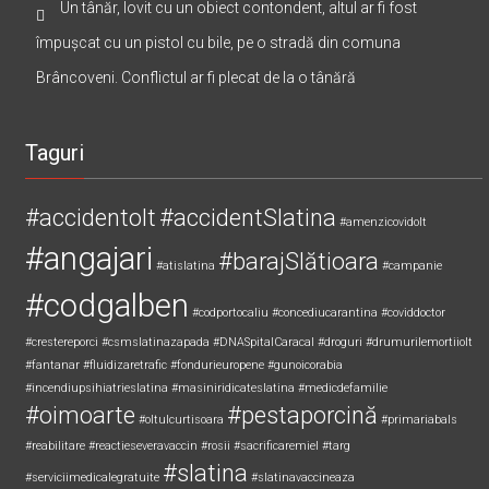
Un tânăr, lovit cu un obiect contondent, altul ar fi fost
împușcat cu un pistol cu bile, pe o stradă din comuna
Brâncoveni. Conflictul ar fi plecat de la o tânără
Taguri
#accidentolt
#accidentSlatina
#amenzicovidolt
#angajari
#barajSlătioara
#atislatina
#campanie
#codgalben
#codportocaliu
#concediucarantina
#coviddoctor
#crestereporci
#csmslatinazapada
#DNASpitalCaracal
#droguri
#drumurilemortiiolt
#fantanar
#fluidizaretrafic
#fondurieuropene
#gunoicorabia
#incendiupsihiatrieslatina
#masiniridicateslatina
#medicdefamilie
#oimoarte
#pestaporcină
#oltulcurtisoara
#primariabals
#reabilitare
#reactieseveravaccin
#rosii
#sacrificaremiel #targ
#slatina
#serviciimedicalegratuite
#slatinavaccineaza