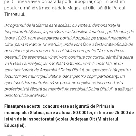
pe 15 iunie va avea loc parada portului popular, copiii în costum
popular urmând să meargă de la Magazinul Oltul până la Parcul
Tineretului.
„Programul de la Slatina este acelaşi, cu vizite şi demonstraţii la
Inspectoratul Şcolar, la primărie şi la Consiliul Judeţean, pe 15 iunie, de
la ora 18:00, vom avea parada portului popular, pe traseul magazinul
Oltul, până în Parcul Tineretului, unde vom face o festivitate oficială de
deschidere şi vom prezenta acel tablou coregrafic ‘Nu e român ca
olteanul’. De asemenea, vineri vom continua concursul, sâmbătă seara
va fi Gala Laureaţilor, iar sâmbătă slătinenii vom fi încântaţi de un
spectacol oferit de Ansamblul Doina Oltului, un spectacol atât pentru
locuitorii din municipiul Slatina, dar şi pentru copiii participanţi, un
spectacol demonstrativ, să se presiune copiilor ce înseamnă arta
profesionistă făcută de membrii Ansamblului Doina Oltului”, a adăugat
directorul Ilie Brăileanu.
Finanţarea acestui concurs este asigurată de Primăria
municipiului Slatina, care a alocat 80.000 lei, în timp ce 25.000 de
lei vin de la Inspectoratul Şcolar Județean Olt (Ministerul
Educaţiei).