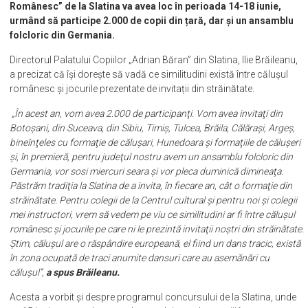
Românesc” de la Slatina va avea loc în perioada 14-18 iunie,
urmând să participe 2.000 de copii din țară, dar și un ansamblu
folcloric din Germania.
Directorul Palatului Copiilor „Adrian Băran” din Slatina, Ilie Brăileanu,
a precizat că își dorește să vadă ce similitudini există între călușul
românesc și jocurile prezentate de invitații din străinătate.
„În acest an, vom avea 2.000 de participanţi. Vom avea invitaţi din
Botoşani, din Suceava, din Sibiu, Timiş, Tulcea, Brăila, Călăraşi, Argeş,
bineînţeles cu formaţie de căluşari, Hunedoara şi formaţiile de căluşeri
şi, în premieră, pentru judeţul nostru avem un ansamblu folcloric din
Germania, vor sosi miercuri seara şi vor pleca duminică dimineaţa.
Păstrăm tradiţia la Slatina de a invita, în fiecare an, cât o formaţie din
străinătate. Pentru colegii de la Centrul cultural şi pentru noi şi colegii
mei instructori, vrem să vedem pe viu ce similitudini ar fi între căluşul
românesc şi jocurile pe care ni le prezintă invitaţii noştri din străinătate.
Ştim, căluşul are o răspândire europeană, el fiind un dans tracic, există
în zona ocupată de traci anumite dansuri care au asemănări cu
căluşul”,
a spus Brăileanu.
Acesta a vorbit și despre programul concursului de la Slatina, unde