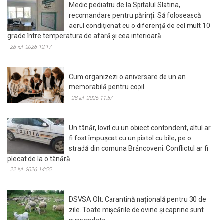
Medic pediatru de la Spitalul Slatina,
recomandare pentru părinți: Să folosească
aerul condiționat cu o diferență de cel mult 10
grade între temperatura de afară și cea interioară
28 iul. 2026 12:17
Cum organizezi o aniversare de un an
memorabilă pentru copil
28 iul. 2026 11:57
Un tânăr, lovit cu un obiect contondent, altul ar
fi fost împușcat cu un pistol cu bile, pe o
stradă din comuna Brâncoveni. Conflictul ar fi
plecat de la o tânără
22 iul. 2026 14:55
DSVSA Olt: Carantină națională pentru 30 de
zile. Toate mișcările de ovine și caprine sunt
suspendate