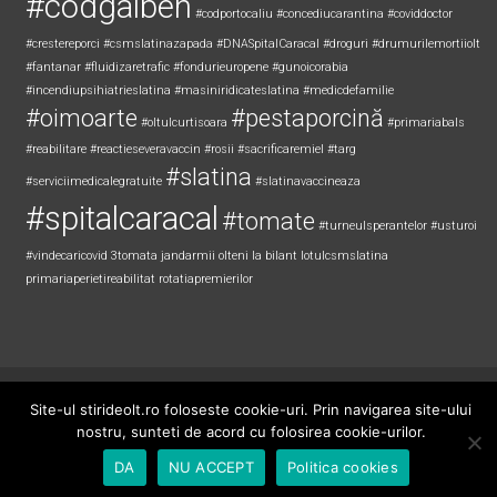
#codgalben
#codportocaliu
#concediucarantina
#coviddoctor
#crestereporci
#csmslatinazapada
#DNASpitalCaracal
#droguri
#drumurilemortiiolt
#fantanar
#fluidizaretrafic
#fondurieuropene
#gunoicorabia
#incendiupsihiatrieslatina
#masiniridicateslatina
#medicdefamilie
#oimoarte
#pestaporcină
#oltulcurtisoara
#primariabals
#reabilitare
#reactieseveravaccin
#rosii
#sacrificaremiel #targ
#slatina
#serviciimedicalegratuite
#slatinavaccineaza
#spitalcaracal
#tomate
#turneulsperantelor
#usturoi
#vindecaricovid
3tomata
jandarmii olteni
la bilant
lotulcsmslatina
primariaperietireabilitat
rotatiapremierilor
Copyright © 2026
Știri de Olt
. All rights reserved. Theme:
ColorNews
by
Site-ul stirideolt.ro foloseste cookie-uri. Prin navigarea site-ului
ThemeGrill. Powered by
WordPress
.
nostru, sunteti de acord cu folosirea cookie-urilor.
DA
NU ACCEPT
Politica cookies