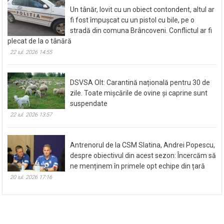
Un tânăr, lovit cu un obiect contondent, altul ar
fi fost împușcat cu un pistol cu bile, pe o
stradă din comuna Brâncoveni. Conflictul ar fi
plecat de la o tânără
22 iul. 2026 14:55
DSVSA Olt: Carantină națională pentru 30 de
zile. Toate mișcările de ovine și caprine sunt
suspendate
22 iul. 2026 13:57
Antrenorul de la CSM Slatina, Andrei Popescu,
despre obiectivul din acest sezon: Încercăm să
ne menținem în primele opt echipe din țară
20 iul. 2026 17:16