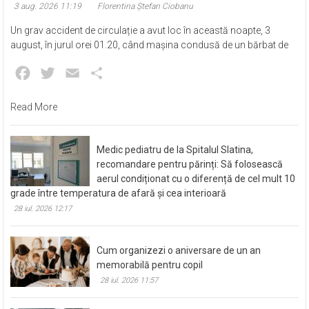
3 aug. 2026 11:19
Florentina Ștefan Ciobanu
Un grav accident de circulație a avut loc în această noapte, 3
august, în jurul orei 01.20, când mașina condusă de un bărbat de
Facebook
Twitter
Email
Partajează
Read More
Medic pediatru de la Spitalul Slatina,
recomandare pentru părinți: Să folosească
aerul condiționat cu o diferență de cel mult 10
grade între temperatura de afară și cea interioară
28 iul. 2026 12:17
Cum organizezi o aniversare de un an
memorabilă pentru copil
28 iul. 2026 11:57