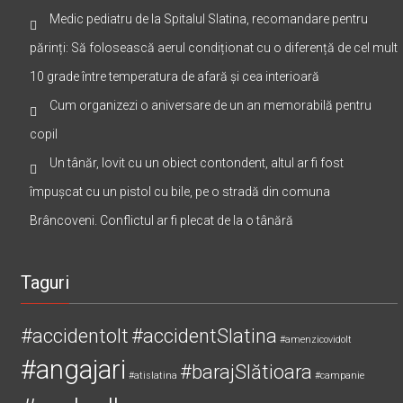
Medic pediatru de la Spitalul Slatina, recomandare pentru
părinți: Să folosească aerul condiționat cu o diferență de cel mult
10 grade între temperatura de afară și cea interioară
Cum organizezi o aniversare de un an memorabilă pentru
copil
Un tânăr, lovit cu un obiect contondent, altul ar fi fost
împușcat cu un pistol cu bile, pe o stradă din comuna
Brâncoveni. Conflictul ar fi plecat de la o tânără
Taguri
#accidentolt
#accidentSlatina
#amenzicovidolt
#angajari
#barajSlătioara
#atislatina
#campanie