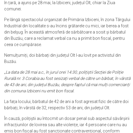
în țară, a ajuns pe 28 mai, la Izbiceni, județul Olt, chiar la Ziua
comunei.
Pe lângă spectacolul organizat de Primăria Izbiceni, în zona Târgului
Industrial din localitate s-au încins grătarele cu mici, iar berea a fost
din belșug. În această atmosferă de sărbătoare a sosit și bărbatul
din Buzău, care a reclamat verbal ca nu a primit bon fiscal, pentru
ceea ce cumpărase.
Nemulțumiți, doi bărbați din județul Olt l-au lovit pe activistul din
Buzău.
„
La data de 28 mai a.c., în jurul orei 14:30, polițiștii Secției de Poliție
Rurală nr. 3 Corabia au fost sesizați verbal de către un bărbat, în vârstă
de 43 de ani, din județul Buzău, despre faptul că mai mulți comercianți
din comuna Izbiceni nu emit bon fiscal.
La fața locului, bărbatul de 42 de ani a fost agresat fizic de către doi
bărbați, în vârstă de 32, respectiv 53 de ani, din județul Olt.
În cauză, polițiștii au întocmit un dosar penal sub aspectul săvârșirii
infracțiunilor de lovirea sau alte violențe, iar 4 persoane care nu au
emis bon fiscal au fost sancționate contravențional, conform