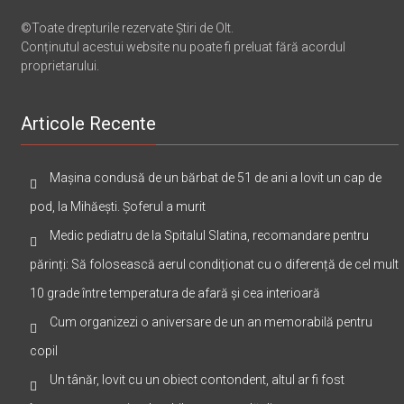
©Toate drepturile rezervate Știri de Olt.
Conținutul acestui website nu poate fi preluat fără acordul
proprietarului.
Articole Recente
Mașina condusă de un bărbat de 51 de ani a lovit un cap de
pod, la Mihăești. Șoferul a murit
Medic pediatru de la Spitalul Slatina, recomandare pentru
părinți: Să folosească aerul condiționat cu o diferență de cel mult
10 grade între temperatura de afară și cea interioară
Cum organizezi o aniversare de un an memorabilă pentru
copil
Un tânăr, lovit cu un obiect contondent, altul ar fi fost