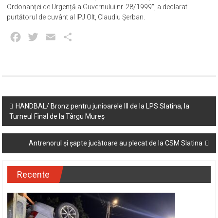
Ordonanței de Urgență a Guvernului nr. 28/1999″, a declarat
purtătorul de cuvânt al IPJ Olt, Claudiu Șerban.
Facebook
Twitter
Email
Partajează
Post
HANDBAL/ Bronz pentru junioarele III de la LPS Slatina, la
Turneul Final de la Târgu Mureș
navigation
Antrenorul și șapte jucătoare au plecat de la CSM Slatina
Recente