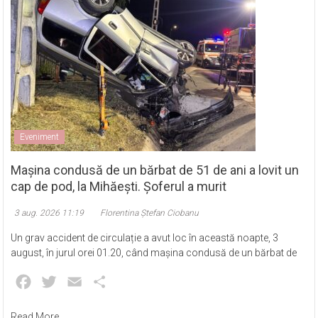
Eveniment
Mașina condusă de un bărbat de 51 de ani a lovit un
cap de pod, la Mihăești. Șoferul a murit
3 aug. 2026 11:19
Florentina Ștefan Ciobanu
Un grav accident de circulație a avut loc în această noapte, 3
august, în jurul orei 01.20, când mașina condusă de un bărbat de
Facebook
Twitter
Email
Partajează
Read More