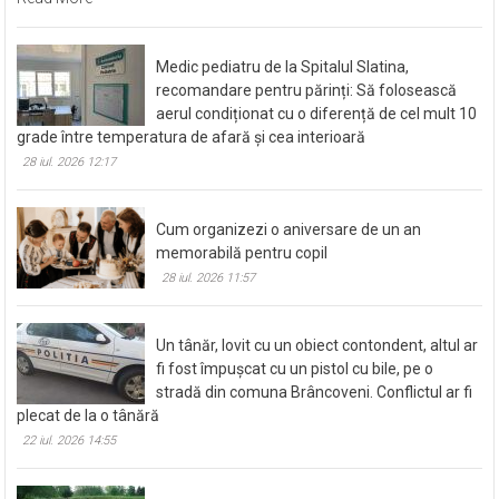
Medic pediatru de la Spitalul Slatina,
recomandare pentru părinți: Să folosească
aerul condiționat cu o diferență de cel mult 10
grade între temperatura de afară și cea interioară
28 iul. 2026 12:17
Cum organizezi o aniversare de un an
memorabilă pentru copil
28 iul. 2026 11:57
Un tânăr, lovit cu un obiect contondent, altul ar
fi fost împușcat cu un pistol cu bile, pe o
stradă din comuna Brâncoveni. Conflictul ar fi
plecat de la o tânără
22 iul. 2026 14:55