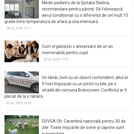
Medic pediatru de la Spitalul Slatina,
recomandare pentru părinți: Să folosească
aerul condiționat cu o diferență de cel mult 10
grade între temperatura de afară și cea interioară
28 iul. 2026 12:17
Cum organizezi o aniversare de un an
memorabilă pentru copil
28 iul. 2026 11:57
Un tânăr, lovit cu un obiect contondent, altul ar
fi fost împușcat cu un pistol cu bile, pe o
stradă din comuna Brâncoveni. Conflictul ar fi
plecat de la o tânără
22 iul. 2026 14:55
DSVSA Olt: Carantină națională pentru 30 de
zile. Toate mișcările de ovine și caprine sunt
suspendate