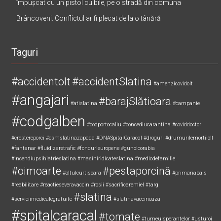
împușcat cu un pistol cu bile, pe o stradă din comuna
Brâncoveni. Conflictul ar fi plecat de la o tânără
Taguri
#accidentolt
#accidentSlatina
#amenzicovidolt
#angajari
#barajSlătioara
#atislatina
#campanie
#codgalben
#codportocaliu
#concediucarantina
#coviddoctor
#crestereporci
#csmslatinazapada
#DNASpitalCaracal
#droguri
#drumurilemortiiolt
#fantanar
#fluidizaretrafic
#fondurieuropene
#gunoicorabia
#incendiupsihiatrieslatina
#masiniridicateslatina
#medicdefamilie
#oimoarte
#pestaporcină
#oltulcurtisoara
#primariabals
#reabilitare
#reactieseveravaccin
#rosii
#sacrificaremiel #targ
#slatina
#serviciimedicalegratuite
#slatinavaccineaza
#spitalcaracal
#tomate
#turneulsperantelor
#usturoi