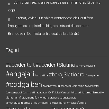
Cum organizezi o aniversare de un an memorabilă pentru
copil
Un tânăr, lovit cu un obiect contondent, altul ar fi fost
împușcat cu un pistol cu bile, pe o stradă din comuna
Brâncoveni. Conflictul ar fi plecat de la o tânără
Taguri
#accidentolt
#accidentSlatina
#amenzicovidolt
#angajari
#barajSlătioara
#atislatina
#campanie
#codgalben
#codportocaliu
#concediucarantina
#coviddoctor
#crestereporci
#csmslatinazapada
#DNASpitalCaracal
#droguri
#drumurilemortiiolt
#fantanar
#fluidizaretrafic
#fondurieuropene
#gunoicorabia
#incendiupsihiatrieslatina
#masiniridicateslatina
#medicdefamilie
#oimoarte
#pestaporcină