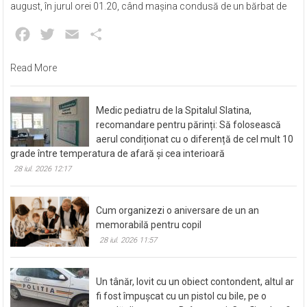
august, în jurul orei 01.20, când mașina condusă de un bărbat de
Facebook
Twitter
Email
Partajează
Read More
Medic pediatru de la Spitalul Slatina,
recomandare pentru părinți: Să folosească
aerul condiționat cu o diferență de cel mult 10
grade între temperatura de afară și cea interioară
28 iul. 2026 12:17
Cum organizezi o aniversare de un an
memorabilă pentru copil
28 iul. 2026 11:57
Un tânăr, lovit cu un obiect contondent, altul ar
fi fost împușcat cu un pistol cu bile, pe o