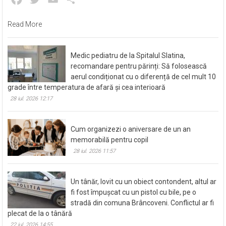
Read More
Medic pediatru de la Spitalul Slatina,
recomandare pentru părinți: Să folosească
aerul condiționat cu o diferență de cel mult 10
grade între temperatura de afară și cea interioară
28 iul. 2026 12:17
Cum organizezi o aniversare de un an
memorabilă pentru copil
28 iul. 2026 11:57
Un tânăr, lovit cu un obiect contondent, altul ar
fi fost împușcat cu un pistol cu bile, pe o
stradă din comuna Brâncoveni. Conflictul ar fi
plecat de la o tânără
22 iul. 2026 14:55