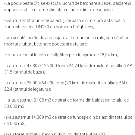
-La podul peste Olt, se execută lucrări de betonare a șapei, sablare și
vopsire a tablierului metalic aferent uneia dintre deschideri;
-s-au turnat straturile de balast și de bază din mixtură asfaltică în
zona intersecției DN150 cu comuna Drăghiceni;
-se execută lucrări de amenajare a drumurilor laterale, prin săpături,
montare tuburi, betonare podețe și asfaltare;
– s-au executat lucrări de săpături pe o lungime de 18,34 km;
-s-au turnat 47.307/126.000 tone (24,24 km) de mixtură asfaltică AB
31.5 (stratul de bază);
-s-au turnat 25.000/64.000 tone (20 km) de mixtură asfaltică BAD
22.4 (stratul de legătură);
– s-au așternut 8.108 m3 de strat de formă din balast din totalul de
33.000 m3;
-s-au așternut 14.369 m3 de strat de fundație din balast din totalul de
64.000 m3;
-s-au forat, armat și betonat 93 piloți din totalul de 237;