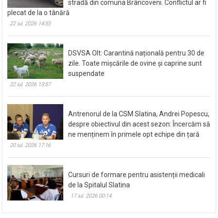
stradă din comuna Brâncoveni. Conflictul ar fi
plecat de la o tânără
22 iul. 2026 14:55
DSVSA Olt: Carantină națională pentru 30 de
zile. Toate mișcările de ovine și caprine sunt
suspendate
22 iul. 2026 13:57
Antrenorul de la CSM Slatina, Andrei Popescu,
despre obiectivul din acest sezon: Încercăm să
ne menținem în primele opt echipe din țară
20 iul. 2026 17:16
Cursuri de formare pentru asistenții medicali
de la Spitalul Slatina
17 iul. 2026 00:14