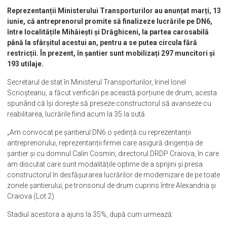
Reprezentanții Ministerului Transporturilor au anunțat marți, 13
iunie, că antreprenorul promite să finalizeze lucrările pe DN6,
între localitățile Mihăiești și Drăghiceni, la partea carosabilă
până la sfârșitul acestui an, pentru a se putea circula fără
restricții. În prezent, în șantier sunt mobilizați 297 muncitori și
193 utilaje.
Secretarul de stat în Ministerul Transporturilor, Irinel Ionel
Scrioșteanu, a făcut verificări pe această porțiune de drum, acesta
spunând că își dorește să preseze constructorul să avanseze cu
reabilitarea, lucrările fiind acum la 35 la sută.
„Am convocat pe șantierul DN6 o ședință cu reprezentanții
antreprenorului, reprezentanții firmei care asigură dirigenția de
șantier și cu domnul Calin Cosmin, directorul DRDP Craiova, în care
am discutat care sunt modalitățile optime de a sprijini și presa
constructorul în desfășurarea lucrărilor de modernizare de pe toate
zonele șantierului, pe tronsonul de drum cuprins între Alexandria și
Craiova (Lot 2).
Stadiul acestora a ajuns la 35%, după cum urmează: