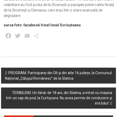
reabilitare au fost podul de la Stoenești și pasajele peste calea ferată
de la Stoenești și Dăneasa, care erau într-o stare avansată de
degradare.
sursa foto: facebook Irinel Ionel Scrioșteanu
Facebook
Twitter
Email
Partajează
Post
PROGRAM. Participanți din Olt și din alte 16 județe, la Concursul
Național „Călușul Românesc” de la Slatina
navigation
TERIBILISM. Un tânăr de 18 ani, din Slatina, a intrat cu mașina
într-un cap de pod, la Curtișoara. Nu avea permis de conducere și
era băut