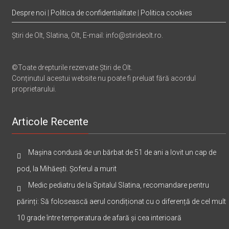
Despre noi
|
Politica de confidentialitate
|
Politica cookies
Știri de Olt, Slatina, Olt, E-mail: info@stirideolt.ro.
©Toate drepturile rezervate Știri de Olt.
Conținutul acestui website nu poate fi preluat fără acordul
proprietarului.
Articole Recente
Mașina condusă de un bărbat de 51 de ani a lovit un cap de
pod, la Mihăești. Șoferul a murit
Medic pediatru de la Spitalul Slatina, recomandare pentru
părinți: Să folosească aerul condiționat cu o diferență de cel mult
10 grade între temperatura de afară și cea interioară