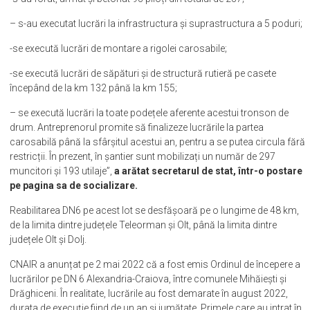
– s-au executat lucrări la infrastructura și suprastructura a 5 poduri;
-se execută lucrări de montare a rigolei carosabile;
-se execută lucrări de săpături și de structură rutieră pe casete
începând de la km 132 până la km 155;
– se execută lucrări la toate podețele aferente acestui tronson de
drum. Antreprenorul promite să finalizeze lucrările la partea
carosabilă până la sfârșitul acestui an, pentru a se putea circula fără
restricții. În prezent, în șantier sunt mobilizați un număr de 297
muncitori și 193 utilaje”,
a arătat secretarul de stat, într-o postare
pe pagina sa de socializare.
Reabilitarea DN6 pe acest lot se desfășoară pe o lungime de 48 km,
de la limita dintre județele Teleorman și Olt, până la limita dintre
județele Olt și Dolj.
CNAIR a anunțat pe 2 mai 2022 că a fost emis Ordinul de începere a
lucrărilor pe DN 6 Alexandria-Craiova, între comunele Mihăiești și
Drăghiceni. În realitate, lucrările au fost demarate în august 2022,
durata de execuție fiind de un an și jumătate. Primele care au intrat în