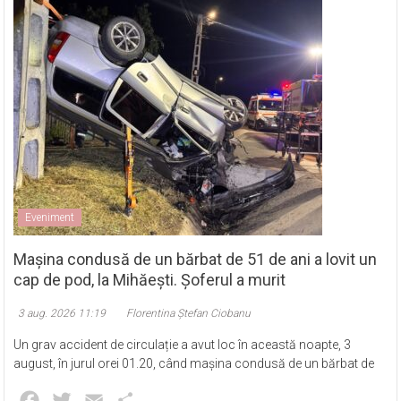
Eveniment
Mașina condusă de un bărbat de 51 de ani a lovit un
cap de pod, la Mihăești. Șoferul a murit
3 aug. 2026 11:19
Florentina Ștefan Ciobanu
Un grav accident de circulație a avut loc în această noapte, 3
august, în jurul orei 01.20, când mașina condusă de un bărbat de
Facebook
Twitter
Email
Partajează