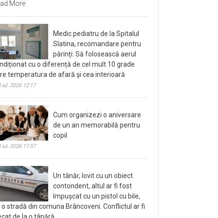
ad More
Medic pediatru de la Spitalul
Slatina, recomandare pentru
părinți: Să folosească aerul
ndiționat cu o diferență de cel mult 10 grade
tre temperatura de afară și cea interioară
 iul. 2026 12:17
Cum organizezi o aniversare
de un an memorabilă pentru
copil
 iul. 2026 11:57
Un tânăr, lovit cu un obiect
contondent, altul ar fi fost
împușcat cu un pistol cu bile,
 o stradă din comuna Brâncoveni. Conflictul ar fi
ecat de la o tânără