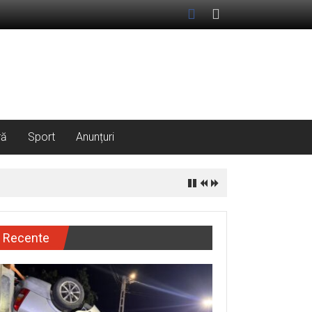
ră
Sport
Anunțuri
Recente