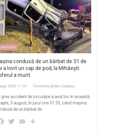
Eveniment
așina condusă de un bărbat de 51 de
i a lovit un cap de pod, la Mihăești.
ferul a murit
 aug. 2026 11:19
Florentina Ștefan Ciobanu
 grav accident de circulație a avut loc în această
apte, 3 august, în jurul orei 01.20, când mașina
ndusă de un bărbat de
Facebook
Twitter
Email
Partajează