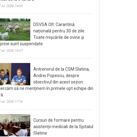
 iul. 2026 14:55
DSVSA Olt: Carantină
națională pentru 30 de zile.
Toate mișcările de ovine și
prine sunt suspendate
 iul. 2026 13:57
Antrenorul de la CSM Slatina,
Andrei Popescu, despre
obiectivul din acest sezon:
cercăm să ne menținem în primele opt echipe din
ră
 iul. 2026 17:16
Cursuri de formare pentru
asistenții medicali de la Spitalul
Slatina