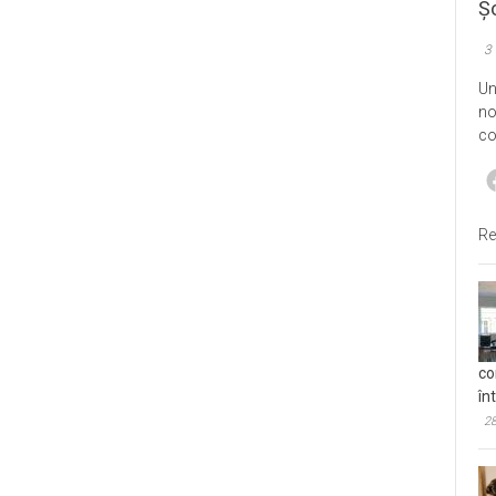
Șo
3
Un
no
co
Re
co
în
28