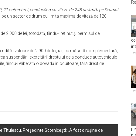
Re
tă, 21 octombrei, conducând cu viteza de 248 de km/h pe Drumul
lt, pe un sector de drum cu limita maximă de viteză de 120
 2.900 de lei, totodată, fiindu-i reținut și permisul de
co
în
endă în valoare de 2.900 de lei, iar, ca măsură complementară,
28
derea suspendării exercitării dreptului de a conduce autovehicule
e, fiindu-i eliberată o dovadă înlocuitoare, fără drept de
28
pe
ae Titulescu. Președinte Scornicești: „A fost o rușine de
pl