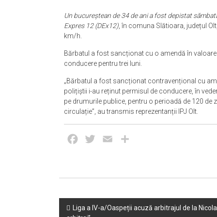
Un bucureștean de 34 de ani a fost depistat sămba
Expres 12 (DEx12)
, în comuna Slătioara, județul O
km/h.
Bărbatul a fost sancționat cu o amendă în valoare de
conducere pentru trei luni.
„Bărbatul a fost sancționat contravențional cu am
polițiștii i-au reținut permisul de conducere, în ve
pe drumurile publice, pentru o perioadă de 120 de zil
circulație”, au transmis reprezentanții IPJ Olt.
Facebook
Twitter
Email
Partajează
Post
Liga a IV-a/Oaspeții acuză arbitrajul de la Nicol