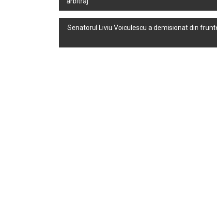
arbitraj”
navigation
Senatorul Liviu Voiculescu a demisionat din frunte