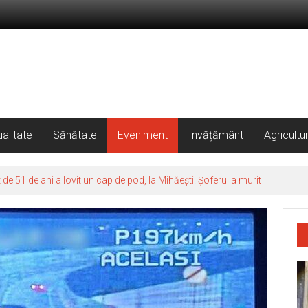
alitate
Sănătate
Eveniment
Invățământ
Agricultu
 51 de ani a lovit un cap de pod, la Mihăești. Șoferul a murit