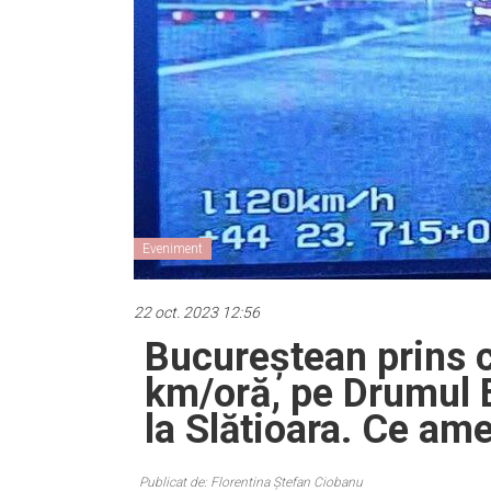
Eveniment
22 oct. 2023 12:56
Bucureștean prins 
km/oră, pe Drumul E
la Slătioara. Ce am
Publicat de: Florentina Ștefan Ciobanu