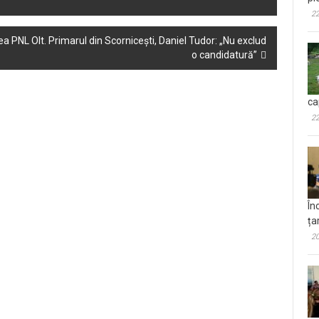
22
a PNL Olt. Primarul din Scornicești, Daniel Tudor: „Nu exclud
o candidatură”
ca
22
În
ța
20