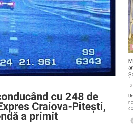
M
an
Șo
3
conducând cu 248 de
Un
no
xpres Craiova-Pitești,
co
endă a primit