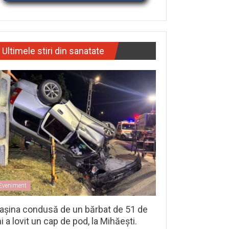
Ultimele stiri din sanatate
Eveniment
așina condusă de un bărbat de 51 de
i a lovit un cap de pod, la Mihăești.