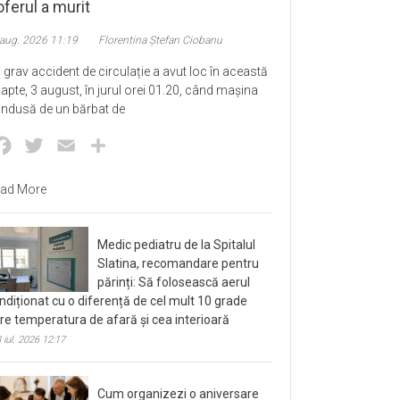
ferul a murit
 aug. 2026 11:19
Florentina Ștefan Ciobanu
 grav accident de circulație a avut loc în această
apte, 3 august, în jurul orei 01.20, când mașina
ndusă de un bărbat de
Facebook
Twitter
Email
Partajează
ad More
Medic pediatru de la Spitalul
Slatina, recomandare pentru
părinți: Să folosească aerul
ndiționat cu o diferență de cel mult 10 grade
tre temperatura de afară și cea interioară
 iul. 2026 12:17
Cum organizezi o aniversare