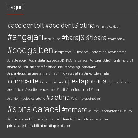
Taguri
#accidentolt
#accidentSlatina
#amenzicovidolt
#angajari
#barajSlătioara
#atislatina
#campanie
#codgalben
#codportocaliu
#concediucarantina
#coviddoctor
#crestereporci
#csmslatinazapada
#DNASpitalCaracal
#droguri
#drumurilemortiiolt
#fantanar
#fluidizaretrafic
#fondurieuropene
#gunoicorabia
#incendiupsihiatrieslatina
#masiniridicateslatina
#medicdefamilie
#oimoarte
#pestaporcină
#oltulcurtisoara
#primariabals
#reabilitare
#reactieseveravaccin
#rosii
#sacrificaremiel #targ
#slatina
#serviciimedicalegratuite
#slatinavaccineaza
#spitalcaracal
#tomate
#turneulsperantelor
#usturoi
#vindecaricovid
3tomata
jandarmii olteni
la bilant
lotulcsmslatina
primariaperietireabilitat
rotatiapremierilor