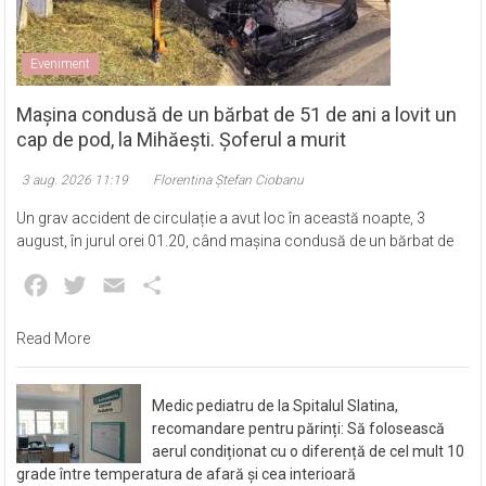
Eveniment
Mașina condusă de un bărbat de 51 de ani a lovit un
cap de pod, la Mihăești. Șoferul a murit
3 aug. 2026 11:19
Florentina Ștefan Ciobanu
Un grav accident de circulație a avut loc în această noapte, 3
august, în jurul orei 01.20, când mașina condusă de un bărbat de
Facebook
Twitter
Email
Partajează
Read More
Medic pediatru de la Spitalul Slatina,
recomandare pentru părinți: Să folosească
aerul condiționat cu o diferență de cel mult 10
grade între temperatura de afară și cea interioară