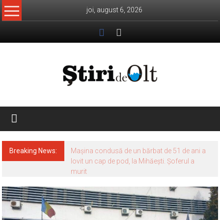
Skip
joi, august 6, 2026
to
content
Știri
de
Olt
Breaking News:
Mașina condusă de un bărbat de 51 de ani a
lovit un cap de pod, la Mihăești. Șoferul a
murit