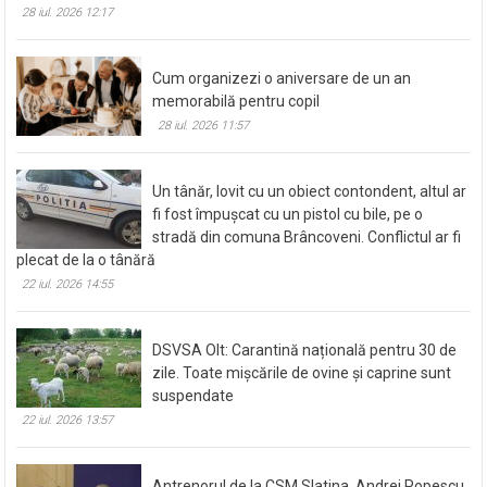
28 iul. 2026 12:17
Cum organizezi o aniversare de un an
memorabilă pentru copil
28 iul. 2026 11:57
Un tânăr, lovit cu un obiect contondent, altul ar
fi fost împușcat cu un pistol cu bile, pe o
stradă din comuna Brâncoveni. Conflictul ar fi
plecat de la o tânără
22 iul. 2026 14:55
DSVSA Olt: Carantină națională pentru 30 de
zile. Toate mișcările de ovine și caprine sunt
suspendate
22 iul. 2026 13:57
Antrenorul de la CSM Slatina, Andrei Popescu,