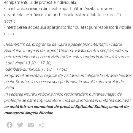
echipamentului de protecție individuală;
•La intrarea și ieșirea din secție aparținătorii/vizitatorii se vor
dezinfecta pe mâini cu soluții hidroalcoolice aflate la intrarea în
secție;
•Interzicerea accesului aparținătorilor cu afecțiuni respiratorii vizibile
clinic.
„Reamintim că, programul de vizită a pacienților internați în cadrul
Spitalului Județean de Urgență Slatina, valabil pentru secțiile unde nu
este restricționat accesul vizitatorilor, este cuprins în intervalele orare:
-Luni-vineri 13,30 – 17,30;
-Sâmbătă-duminică: 11,00 – 17,00.
Programul de vizită și regulile de vizitare sunt afișate la intrarea fiecărei
secții. Se interzice accesul aparținătorilor în spital în afara orelor de
vizită.
În vederea limitării îmbolnăvirilor, recomandăm purtarea măștii de
protecție de către toți vizitatorii, încă de la intrarea în unitatea sanitară”,
se arată într-un comunicat de presă al Spitalului Slatina, semnat de
managerul Angela Nicolae.
Facebook
Twitter
Email
Partajează