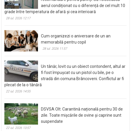
aerul condiționat cu o diferență de cel mult 10
grade între temperatura de afară și cea interioară
28 iul. 2026 12:17
Cum organizezi o aniversare de un an
memorabilă pentru copil
28 iul. 2026 11:57
Un tânăr, lovit cu un obiect contondent, altul ar
fi fost împușcat cu un pistol cu bile, pe o
stradă din comuna Brâncoveni. Conflictul ar fi
plecat de la o tânără
22 iul. 2026 14:55
DSVSA Olt: Carantină națională pentru 30 de
zile. Toate mișcările de ovine și caprine sunt
suspendate
22 iul. 2026 13:57