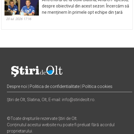
despre obiectivul din acest sezon: Încercăm să
ne menținem în primele opt echipe din țară
20 iul. 2026 17:16
Despre noi
|
Politica de confidentialitate
|
Politica cookies
Știri de Olt, Slatina, Olt, E-mail: info@stirideolt.ro.
©Toate drepturile rezervate Știri de Olt.
Conținutul acestui website nu poate fi preluat fără acordul
proprietarului.