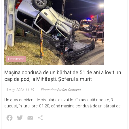
Eveniment
Mașina condusă de un bărbat de 51 de ani a lovit un
cap de pod, la Mihăești. Șoferul a murit
3 aug. 2026 11:19
Florentina Ștefan Ciobanu
Un grav accident de circulație a avut loc în această noapte, 3
august, în jurul orei 01.20, când mașina condusă de un bărbat de
Facebook
Twitter
Email
Partajează