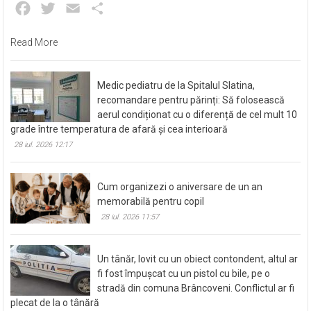
Facebook
Twitter
Email
Partajează
Read More
Medic pediatru de la Spitalul Slatina,
recomandare pentru părinți: Să folosească
aerul condiționat cu o diferență de cel mult 10
grade între temperatura de afară și cea interioară
28 iul. 2026 12:17
Cum organizezi o aniversare de un an
memorabilă pentru copil
28 iul. 2026 11:57
Un tânăr, lovit cu un obiect contondent, altul ar
fi fost împușcat cu un pistol cu bile, pe o
stradă din comuna Brâncoveni. Conflictul ar fi
plecat de la o tânără