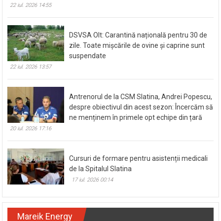
22 iul. 2026 14:55
DSVSA Olt: Carantină națională pentru 30 de
zile. Toate mișcările de ovine și caprine sunt
suspendate
22 iul. 2026 13:57
Antrenorul de la CSM Slatina, Andrei Popescu,
despre obiectivul din acest sezon: Încercăm să
ne menținem în primele opt echipe din țară
20 iul. 2026 17:16
Cursuri de formare pentru asistenții medicali
de la Spitalul Slatina
17 iul. 2026 00:14
Mareik Energy