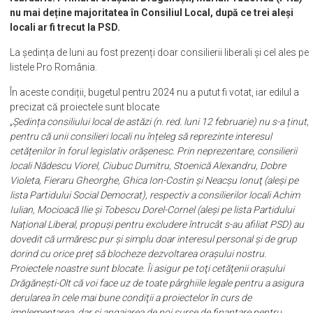
nu mai deține majoritatea în Consiliul Local, după ce trei aleși
locali ar fi trecut la PSD.
La ședința de luni au fost prezenți doar consilierii liberali și cel ales pe
listele Pro România.
În aceste condiții, bugetul pentru 2024 nu a putut fi votat, iar edilul a
precizat că proiectele sunt blocate
„Ședința consiliului local de astăzi (n. red. luni 12 februarie) nu s-a ținut,
pentru că unii consilieri locali nu înțeleg să reprezinte interesul
cetățenilor în forul legislativ orășenesc. Prin neprezentare, consilierii
locali Nădescu Viorel, Ciubuc Dumitru, Stoenică Alexandru, Dobre
Violeta, Fieraru Gheorghe, Ghica Ion-Costin și Neacşu Ionuţ (aleși pe
lista Partidului Social Democrat), respectiv a consilierilor locali Achim
Iulian, Mocioacă Ilie și Tobescu Dorel-Cornel (aleși pe lista Partidului
Național Liberal, propuși pentru excludere întrucât s-au afiliat PSD) au
dovedit că urmăresc pur şi simplu doar interesul personal şi de grup
dorind cu orice preț să blocheze dezvoltarea orașului nostru.
Proiectele noastre sunt blocate. Îi asigur pe toţi cetăţenii oraşului
Drăgăneşti-Olt că voi face uz de toate pârghiile legale pentru a asigura
derularea în cele mai bune condiţii a proiectelor în curs de
implementarea, dar şi angajarea de noi surse de finanţare pentru