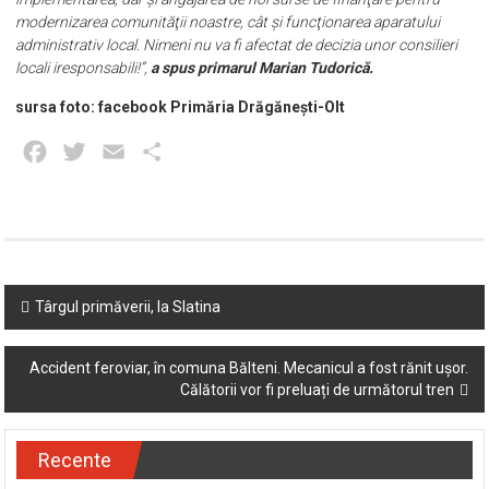
modernizarea comunităţii noastre, cât şi funcţionarea aparatului
administrativ local. Nimeni nu va fi afectat de decizia unor consilieri
locali iresponsabili!”,
a spus primarul Marian Tudorică.
sursa foto: facebook Primăria Drăgănești-Olt
Facebook
Twitter
Email
Partajează
Post
Târgul primăverii, la Slatina
navigation
Accident feroviar, în comuna Bălteni. Mecanicul a fost rănit ușor.
Călătorii vor fi preluați de următorul tren
Recente