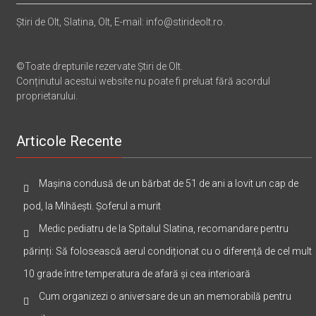
Știri de Olt, Slatina, Olt, E-mail: info@stirideolt.ro.
©Toate drepturile rezervate Știri de Olt.
Conținutul acestui website nu poate fi preluat fără acordul
proprietarului.
Articole Recente
Mașina condusă de un bărbat de 51 de ani a lovit un cap de
pod, la Mihăești. Șoferul a murit
Medic pediatru de la Spitalul Slatina, recomandare pentru
părinți: Să folosească aerul condiționat cu o diferență de cel mult
10 grade între temperatura de afară și cea interioară
Cum organizezi o aniversare de un an memorabilă pentru