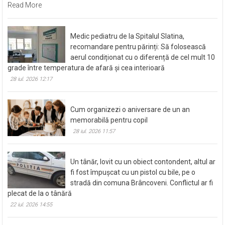
Read More
Medic pediatru de la Spitalul Slatina,
recomandare pentru părinți: Să folosească
aerul condiționat cu o diferență de cel mult 10
grade între temperatura de afară și cea interioară
28 iul. 2026 12:17
Cum organizezi o aniversare de un an
memorabilă pentru copil
28 iul. 2026 11:57
Un tânăr, lovit cu un obiect contondent, altul ar
fi fost împușcat cu un pistol cu bile, pe o
stradă din comuna Brâncoveni. Conflictul ar fi
plecat de la o tânără
22 iul. 2026 14:55