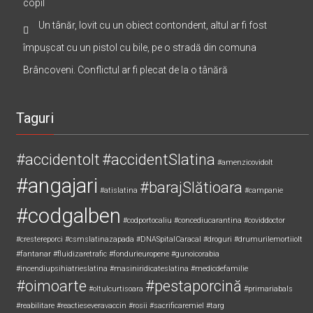
copil
Un tânăr, lovit cu un obiect contondent, altul ar fi fost
împușcat cu un pistol cu bile, pe o stradă din comuna
Brâncoveni. Conflictul ar fi plecat de la o tânără
Taguri
#accidentolt
#accidentSlatina
#amenzicovidolt
#angajari
#barajSlătioara
#atislatina
#campanie
#codgalben
#codportocaliu
#concediucarantina
#coviddoctor
#crestereporci
#csmslatinazapada
#DNASpitalCaracal
#droguri
#drumurilemortiiolt
#fantanar
#fluidizaretrafic
#fondurieuropene
#gunoicorabia
#incendiupsihiatrieslatina
#masiniridicateslatina
#medicdefamilie
#oimoarte
#pestaporcină
#oltulcurtisoara
#primariabals
#reabilitare
#reactieseveravaccin
#rosii
#sacrificaremiel #targ