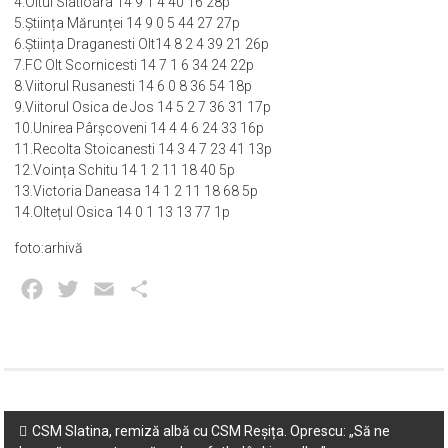
4.Oltul Slatioara 14 9 1 4 40 16 28p
5.Știința Mărunței 14 9 0 5 44 27 27p
6.Știința Draganesti Olt14 8 2 4 39 21 26p
7.FC Olt Scornicesti 14 7 1 6 34 24 22p
8.Viitorul Rusanesti 14 6 0 8 36 54 18p
9.Viitorul Osica de Jos 14 5 2 7 36 31 17p
10.Unirea Pârșcoveni 14 4 4 6 24 33 16p
11.Recolta Stoicanesti 14 3 4 7 23 41 13p
12.Voința Schitu 14 1 2 11 18 40 5p
13.Victoria Daneasa 14 1 2 11 18 68 5p
14.Oltețul Osica 14 0 1 13 13 77 1p
foto:arhivă
Facebook
Twitter
Email
Partajează
Post
CSM Slatina, remiză albă cu CSM Reșița. Oprescu: „Să ne