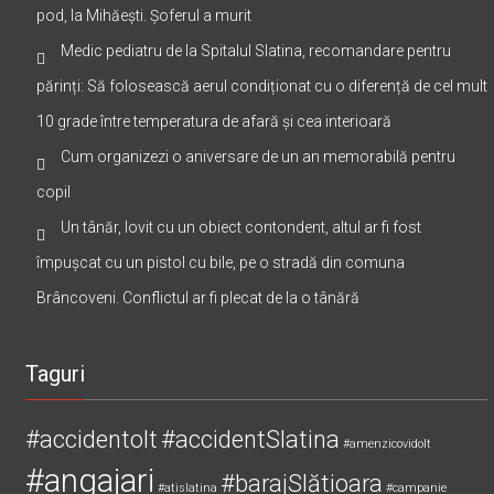
pod, la Mihăești. Șoferul a murit
Medic pediatru de la Spitalul Slatina, recomandare pentru
părinți: Să folosească aerul condiționat cu o diferență de cel mult
10 grade între temperatura de afară și cea interioară
Cum organizezi o aniversare de un an memorabilă pentru
copil
Un tânăr, lovit cu un obiect contondent, altul ar fi fost
împușcat cu un pistol cu bile, pe o stradă din comuna
Brâncoveni. Conflictul ar fi plecat de la o tânără
Taguri
#accidentolt
#accidentSlatina
#amenzicovidolt
#angajari
#barajSlătioara
#atislatina
#campanie