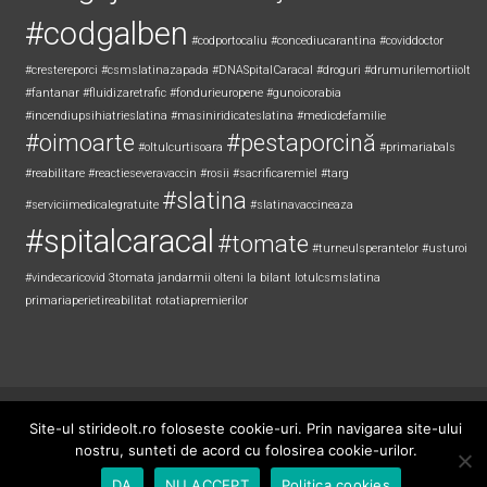
#codgalben
#codportocaliu
#concediucarantina
#coviddoctor
#crestereporci
#csmslatinazapada
#DNASpitalCaracal
#droguri
#drumurilemortiiolt
#fantanar
#fluidizaretrafic
#fondurieuropene
#gunoicorabia
#incendiupsihiatrieslatina
#masiniridicateslatina
#medicdefamilie
#oimoarte
#pestaporcină
#oltulcurtisoara
#primariabals
#reabilitare
#reactieseveravaccin
#rosii
#sacrificaremiel #targ
#slatina
#serviciimedicalegratuite
#slatinavaccineaza
#spitalcaracal
#tomate
#turneulsperantelor
#usturoi
#vindecaricovid
3tomata
jandarmii olteni
la bilant
lotulcsmslatina
primariaperietireabilitat
rotatiapremierilor
Copyright © 2026
Știri de Olt
. All rights reserved. Theme:
ColorNews
by
Site-ul stirideolt.ro foloseste cookie-uri. Prin navigarea site-ului
ThemeGrill. Powered by
WordPress
.
nostru, sunteti de acord cu folosirea cookie-urilor.
DA
NU ACCEPT
Politica cookies