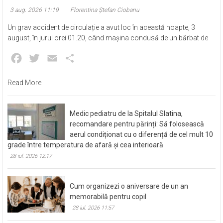
3 aug. 2026 11:19
Florentina Ștefan Ciobanu
Un grav accident de circulație a avut loc în această noapte, 3
august, în jurul orei 01.20, când mașina condusă de un bărbat de
Facebook
Twitter
Email
Partajează
Read More
Medic pediatru de la Spitalul Slatina,
recomandare pentru părinți: Să folosească
aerul condiționat cu o diferență de cel mult 10
grade între temperatura de afară și cea interioară
28 iul. 2026 12:17
Cum organizezi o aniversare de un an
memorabilă pentru copil
28 iul. 2026 11:57