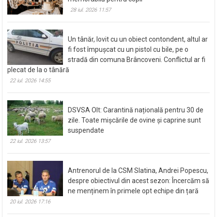
28 iul. 2026 11:57
Un tânăr, lovit cu un obiect contondent, altul ar
fi fost împușcat cu un pistol cu bile, pe o
stradă din comuna Brâncoveni. Conflictul ar fi
plecat de la o tânără
22 iul. 2026 14:55
DSVSA Olt: Carantină națională pentru 30 de
zile. Toate mișcările de ovine și caprine sunt
suspendate
22 iul. 2026 13:57
Antrenorul de la CSM Slatina, Andrei Popescu,
despre obiectivul din acest sezon: Încercăm să
ne menținem în primele opt echipe din țară
20 iul. 2026 17:16