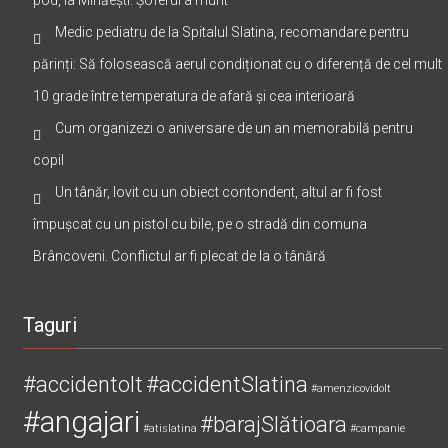
Medic pediatru de la Spitalul Slatina, recomandare pentru
părinți: Să folosească aerul condiționat cu o diferență de cel mult
10 grade între temperatura de afară și cea interioară
Cum organizezi o aniversare de un an memorabilă pentru
copil
Un tânăr, lovit cu un obiect contondent, altul ar fi fost
împușcat cu un pistol cu bile, pe o stradă din comuna
Brâncoveni. Conflictul ar fi plecat de la o tânără
Taguri
#accidentolt
#accidentSlatina
#amenzicovidolt
#angajari
#barajSlătioara
#atislatina
#campanie