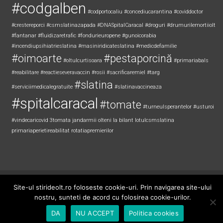
#codgalben
#codportocaliu
#concediucarantina
#coviddoctor
#crestereporci
#csmslatinazapada
#DNASpitalCaracal
#droguri
#drumurilemortiiolt
#fantanar
#fluidizaretrafic
#fondurieuropene
#gunoicorabia
#incendiupsihiatrieslatina
#masiniridicateslatina
#medicdefamilie
#oimoarte
#pestaporcină
#oltulcurtisoara
#primariabals
#reabilitare
#reactieseveravaccin
#rosii
#sacrificaremiel #targ
#slatina
#serviciimedicalegratuite
#slatinavaccineaza
#spitalcaracal
#tomate
#turneulsperantelor
#usturoi
#vindecaricovid
3tomata
jandarmii olteni
la bilant
lotulcsmslatina
primariaperietireabilitat
rotatiapremierilor
Copyright © 2026
Știri de Olt
. All rights reserved. Theme:
ColorNews
by
Site-ul stirideolt.ro foloseste cookie-uri. Prin navigarea site-ului
ThemeGrill. Powered by
WordPress
.
nostru, sunteti de acord cu folosirea cookie-urilor.
DA
NU ACCEPT
Politica cookies