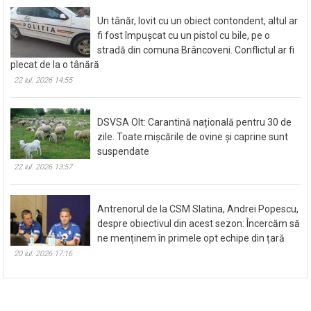
Un tânăr, lovit cu un obiect contondent, altul ar
fi fost împușcat cu un pistol cu bile, pe o
stradă din comuna Brâncoveni. Conflictul ar fi
plecat de la o tânără
22 iul. 2026 14:55
DSVSA Olt: Carantină națională pentru 30 de
zile. Toate mișcările de ovine și caprine sunt
suspendate
22 iul. 2026 13:57
Antrenorul de la CSM Slatina, Andrei Popescu,
despre obiectivul din acest sezon: Încercăm să
ne menținem în primele opt echipe din țară
20 iul. 2026 17:16