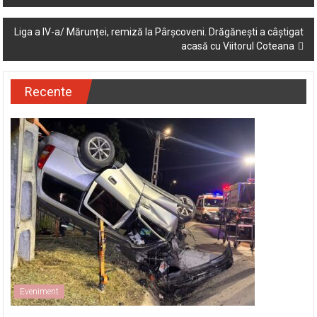
navigation
Liga a IV-a/ Mărunței, remiză la Pârșcoveni. Drăgănești a câștigat
acasă cu Viitorul Coteana
Recente
Eveniment