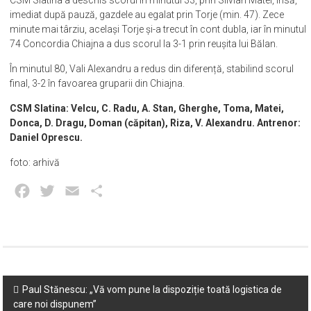
imediat după pauză, gazdele au egalat prin Torje (min. 47). Zece
minute mai târziu, același Torje și-a trecut în cont dubla, iar în minutul
74 Concordia Chiajna a dus scorul la 3-1 prin reușita lui Bălan.
În minutul 80, Vali Alexandru a redus din diferență, stabilind scorul
final, 3-2 în favoarea gruparii din Chiajna.
CSM Slatina: Velcu, C. Radu, A. Stan, Gherghe, Toma, Matei,
Donca, D. Dragu, Doman (căpitan), Riza, V. Alexandru. Antrenor:
Daniel Oprescu.
foto: arhivă
Facebook
Twitter
Email
Partajează
Post
Paul Stănescu: „Vă vom pune la dispoziție toată logistica de
care noi dispunem”