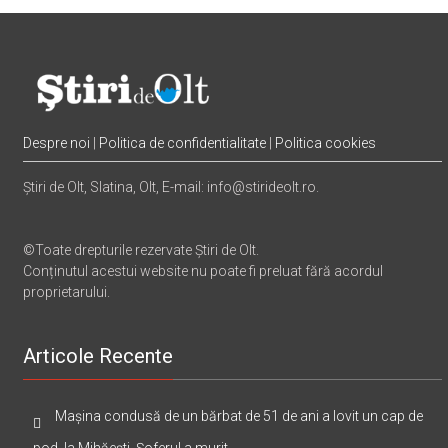
Despre noi
|
Politica de confidentialitate
|
Politica cookies
Știri de Olt, Slatina, Olt, E-mail: info@stirideolt.ro.
©Toate drepturile rezervate Știri de Olt.
Conținutul acestui website nu poate fi preluat fără acordul
proprietarului.
Articole Recente
Mașina condusă de un bărbat de 51 de ani a lovit un cap de
pod, la Mihăești. Șoferul a murit