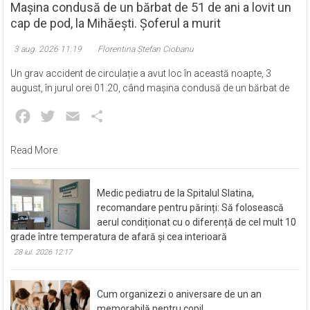
Mașina condusă de un bărbat de 51 de ani a lovit un
cap de pod, la Mihăești. Șoferul a murit
3 aug. 2026 11:19
Florentina Ștefan Ciobanu
Un grav accident de circulație a avut loc în această noapte, 3
august, în jurul orei 01.20, când mașina condusă de un bărbat de
Facebook
Twitter
Email
Partajează
Read More
Medic pediatru de la Spitalul Slatina,
recomandare pentru părinți: Să folosească
aerul condiționat cu o diferență de cel mult 10
grade între temperatura de afară și cea interioară
28 iul. 2026 12:17
Cum organizezi o aniversare de un an
memorabilă pentru copil