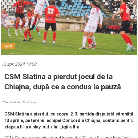
Sport
13 apr. 2024 13:00
CSM Slatina a pierdut jocul de la
Chiajna, după ce a condus la pauză
Publicat de: Redacția
CSM Slatina a pierdut, cu scorul 2-3, partida disputată sâmbătă,
13 aprilie, pe terenul echipei Concordia Chiajna, contând pentru
etapa a III-a a play-out-ului Ligii a II-a.
CSM Slatina a deschis scorul în minutul 33, prin Silvian Matei, însă,