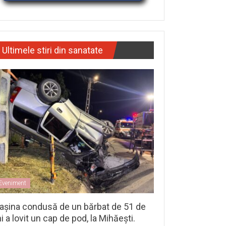
Ultimele stiri din sanatate
Eveniment
așina condusă de un bărbat de 51 de
i a lovit un cap de pod, la Mihăești.