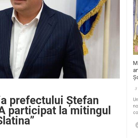
M
an
Șo
3
a prefectului Ștefan
Un
no
 participat la mitingul
co
Slatina”