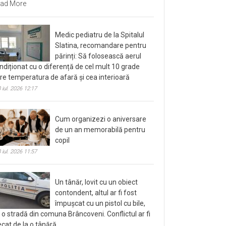
ad More
Medic pediatru de la Spitalul
Slatina, recomandare pentru
părinți: Să folosească aerul
ndiționat cu o diferență de cel mult 10 grade
tre temperatura de afară și cea interioară
 iul. 2026 12:17
Cum organizezi o aniversare
de un an memorabilă pentru
copil
 iul. 2026 11:57
Un tânăr, lovit cu un obiect
contondent, altul ar fi fost
împușcat cu un pistol cu bile,
 o stradă din comuna Brâncoveni. Conflictul ar fi
ecat de la o tânără