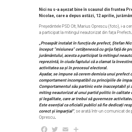
Nici nu s-a așezat bine în scaunul din fruntea Pre
Nicolae, care a depus astăzi, 12 aprilie, jurămân
Președintele PSD Olt, Marius Oprescu (foto), i-a c
a participat la mitingul neautorizat din fața Prefectur
„Proaspăt instalat în funcția de prefect, Ștefan Nico
început ”misiunea” cetățenescă cu grija față de p
jurământului, acesta a participat la mitingul neautor
reprezintă, în ciuda faptului că a clamat la învestire 
activitatea sa și în procesul electoral.
Așadar, se impune să cerem demisia unui prefect de
comportament incompatibil cu principiile de imparția
Comportamentul său partinic este inacceptabil și a
miting neautorizat al unui partid politic în calitat
și legalitate, care ar trebui să guverneze activitate
Este esențial ca oficialii publici să fie dedicați re
corect și imparțial”
, se arată într-un comunicat de
Oprescu
.
Facebook
Twitter
Email
Partajează