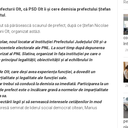
Re
fecturii Olt, că PSD Olt îi și cere demisia prefectului Ștefan
tul.
erut să părăsească scaunul de prefect, după ce Ștefan Nicolae
ii Olt, organizat astăzi.
co
lae, noul locatar al Instituției Prefectului Județului Olt și-a
în
rocentele electorale ale PNL. La scurt timp după depunerea
28
izat al PNL Slatina, organizat în fața instituției pe care o
principul legalității, obiectivității și al echilbrului în
 Olt, care deși avea experiența funcției, a dovedit un
litate și legalitate ale funcției sale.
r trebui să conducă la demisia sa imediată. Participarea la un
28
e de prefect este o încălcare gravă a normelor de imparțialitate
a sa.
spectării legii și să servească interesele cetățenilor în mod
 presă semnat de liderul social democrat oltean, Marius
pe
pl