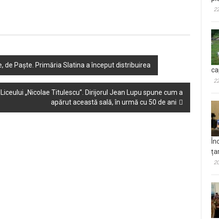
22
e, de Paște. Primăria Slatina a început distribuirea
ca
22
iceului „Nicolae Titulescu”. Dirijorul Jean Lupu spune cum a
apărut această sală, în urmă cu 50 de ani
În
ța
20