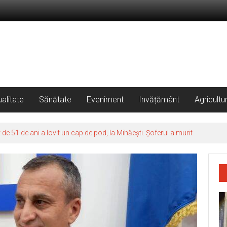
alitate
Sănătate
Eveniment
Invățământ
Agricultu
 51 de ani a lovit un cap de pod, la Mihăești. Șoferul a murit