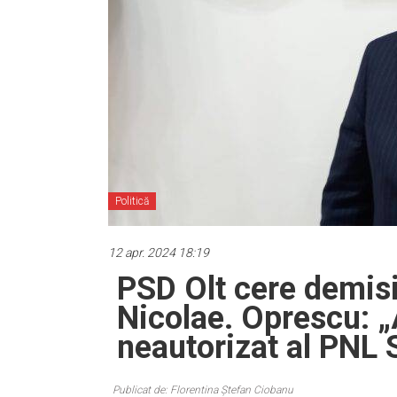
Politică
12 apr. 2024 18:19
PSD Olt cere demisi
Nicolae. Oprescu: „A
neautorizat al PNL 
Publicat de: Florentina Ștefan Ciobanu