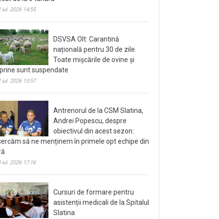
 iul. 2026 14:55
DSVSA Olt: Carantină
națională pentru 30 de zile.
Toate mișcările de ovine și
prine sunt suspendate
 iul. 2026 13:57
Antrenorul de la CSM Slatina,
Andrei Popescu, despre
obiectivul din acest sezon:
cercăm să ne menținem în primele opt echipe din
ră
 iul. 2026 17:16
Cursuri de formare pentru
asistenții medicali de la Spitalul
Slatina