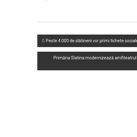
Post
Peste 4.000 de slătineni vor primi tichete social
navigation
Primăria Slatina modernizează amfiteatrul L