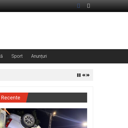
ră
Sport
Anunțuri
Recente