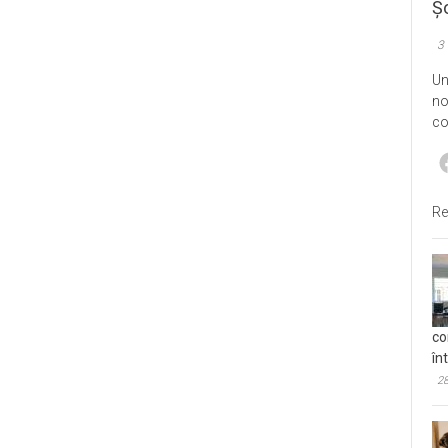
Șo
3
Un
no
co
Re
co
în
28