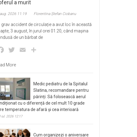
ferul a murit
 aug. 2026 11:19
Florentina Ștefan Ciobanu
 grav accident de circulație a avut loc în această
apte, 3 august, în jurul orei 01.20, când mașina
ndusă de un bărbat de
Facebook
Twitter
Email
Partajează
ad More
Medic pediatru de la Spitalul
Slatina, recomandare pentru
părinți: Să folosească aerul
ndiționat cu o diferență de cel mult 10 grade
tre temperatura de afară și cea interioară
 iul. 2026 12:17
Cum organizezi o aniversare