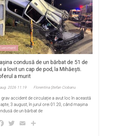
Eveniment
așina condusă de un bărbat de 51 de
i a lovit un cap de pod, la Mihăești.
ferul a murit
 aug. 2026 11:19
Florentina Ștefan Ciobanu
 grav accident de circulație a avut loc în această
apte, 3 august, în jurul orei 01.20, când mașina
ndusă de un bărbat de
Facebook
Twitter
Email
Partajează