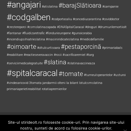
#angajari
#barajSlătioara
#atislatina
#campanie
#codgalben
#codportocaliu
#concediucarantina
#coviddoctor
#crestereporci
#csmslatinazapada
#DNASpitalCaracal
#droguri
#drumurilemortiiolt
#fantanar
#fluidizaretrafic
#fondurieuropene
#gunoicorabia
#incendiupsihiatrieslatina
#masiniridicateslatina
#medicdefamilie
#oimoarte
#pestaporcină
#oltulcurtisoara
#primariabals
#reabilitare
#reactieseveravaccin
#rosii
#sacrificaremiel #targ
#slatina
#serviciimedicalegratuite
#slatinavaccineaza
#spitalcaracal
#tomate
#turneulsperantelor
#usturoi
#vindecaricovid
3tomata
jandarmii olteni
la bilant
lotulcsmslatina
primariaperietireabilitat
rotatiapremierilor
Copyright © 2026
Știri de Olt
. All rights reserved. Theme:
ColorNews
by
Site-ul stirideolt.ro foloseste cookie-uri. Prin navigarea site-ului
ThemeGrill. Powered by
WordPress
.
nostru, sunteti de acord cu folosirea cookie-urilor.