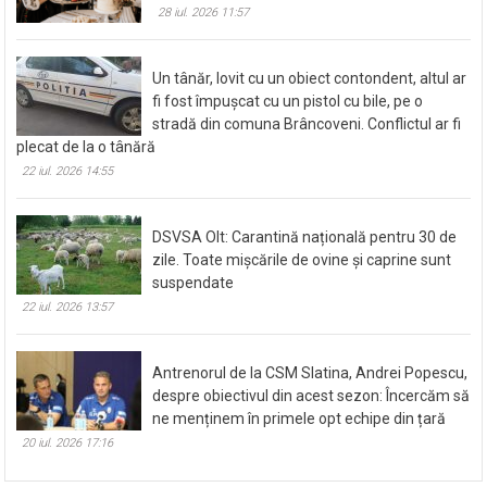
28 iul. 2026 11:57
Un tânăr, lovit cu un obiect contondent, altul ar
fi fost împușcat cu un pistol cu bile, pe o
stradă din comuna Brâncoveni. Conflictul ar fi
plecat de la o tânără
22 iul. 2026 14:55
DSVSA Olt: Carantină națională pentru 30 de
zile. Toate mișcările de ovine și caprine sunt
suspendate
22 iul. 2026 13:57
Antrenorul de la CSM Slatina, Andrei Popescu,
despre obiectivul din acest sezon: Încercăm să
ne menținem în primele opt echipe din țară
20 iul. 2026 17:16