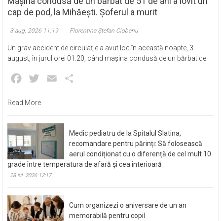
Mașina condusă de un bărbat de 51 de ani a lovit un
cap de pod, la Mihăești. Șoferul a murit
3 aug. 2026 11:19
Florentina Ștefan Ciobanu
Un grav accident de circulație a avut loc în această noapte, 3
august, în jurul orei 01.20, când mașina condusă de un bărbat de
Facebook
Twitter
Email
Partajează
Read More
Medic pediatru de la Spitalul Slatina,
recomandare pentru părinți: Să folosească
aerul condiționat cu o diferență de cel mult 10
grade între temperatura de afară și cea interioară
28 iul. 2026 12:17
Cum organizezi o aniversare de un an
memorabilă pentru copil