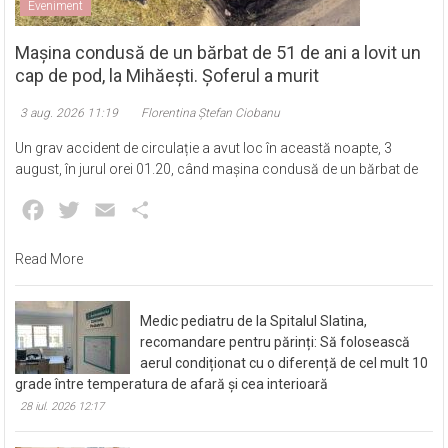
Eveniment
Mașina condusă de un bărbat de 51 de ani a lovit un
cap de pod, la Mihăești. Șoferul a murit
3 aug. 2026 11:19
Florentina Ștefan Ciobanu
Un grav accident de circulație a avut loc în această noapte, 3
august, în jurul orei 01.20, când mașina condusă de un bărbat de
Facebook
Twitter
Email
Partajează
Read More
Medic pediatru de la Spitalul Slatina,
recomandare pentru părinți: Să folosească
aerul condiționat cu o diferență de cel mult 10
grade între temperatura de afară și cea interioară
28 iul. 2026 12:17