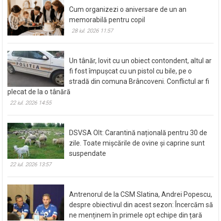
Cum organizezi o aniversare de un an
memorabilă pentru copil
28 iul. 2026 11:57
Un tânăr, lovit cu un obiect contondent, altul ar
fi fost împușcat cu un pistol cu bile, pe o
stradă din comuna Brâncoveni. Conflictul ar fi
plecat de la o tânără
22 iul. 2026 14:55
DSVSA Olt: Carantină națională pentru 30 de
zile. Toate mișcările de ovine și caprine sunt
suspendate
22 iul. 2026 13:57
Antrenorul de la CSM Slatina, Andrei Popescu,
despre obiectivul din acest sezon: Încercăm să
ne menținem în primele opt echipe din țară