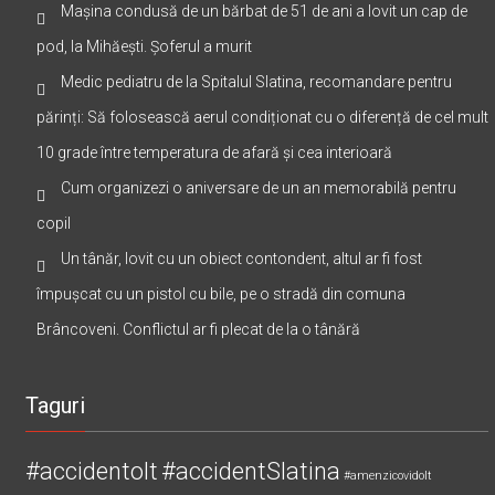
Mașina condusă de un bărbat de 51 de ani a lovit un cap de
pod, la Mihăești. Șoferul a murit
Medic pediatru de la Spitalul Slatina, recomandare pentru
părinți: Să folosească aerul condiționat cu o diferență de cel mult
10 grade între temperatura de afară și cea interioară
Cum organizezi o aniversare de un an memorabilă pentru
copil
Un tânăr, lovit cu un obiect contondent, altul ar fi fost
împușcat cu un pistol cu bile, pe o stradă din comuna
Brâncoveni. Conflictul ar fi plecat de la o tânără
Taguri
#accidentolt
#accidentSlatina
#amenzicovidolt