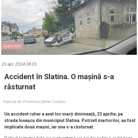
Eveniment
23 apr. 2024 08:05
Accident în Slatina. O mașină s-a
răsturnat
Publicat de: Florentina Ștefan Ciobanu
Un accident rutier a avut loc marți dimineață, 23 aprilie, pe
strada Ionașcu din municipiul Slatina. Potrivit martorilor, au fost
implicate două mașini, iar una s-a răsturnat.
Potrivit primelor date, nu sunt victime, iar cei doi șoferi s-ar înțelege