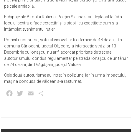
pe cale amiabilă.
Echipaje ale Biroului Rutier al Poliției Slatina s-au deplasat la fața
locului pentru a face cercetări și a stabili cu exactitate cum s-a
întâmplat evenimentul rutier.
Potrivit unor surse, șoferul vinovat ar fi o femeie de 48 de ani, din
comuna Cârlogani, județul Olt, care, la intersecția străzilor 13
Decembrie cu Ionașcu, nu ar fi acordat prioritate de trecere
autoturismului condus regulamentar pe strada Ionașcu de un tânăr
de 24 de ani, din Drăgășani, județul Vâlcea.
Cele două autoturisme au intrat în coliziune, iar în urma impactului,
mașina condusă de vâlcean s-a răsturnat.
Facebook
Twitter
Email
Partajează