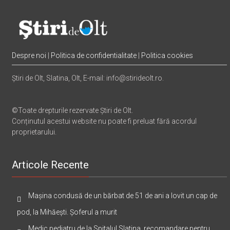
Despre noi
|
Politica de confidentialitate
|
Politica cookies
Știri de Olt, Slatina, Olt, E-mail: info@stirideolt.ro.
©Toate drepturile rezervate Știri de Olt.
Conținutul acestui website nu poate fi preluat fără acordul
proprietarului.
Articole Recente
Mașina condusă de un bărbat de 51 de ani a lovit un cap de
pod, la Mihăești. Șoferul a murit
Medic pediatru de la Spitalul Slatina, recomandare pentru