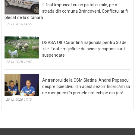
fi fost împușcat cu un pistol cu bile, pe o
stradă din comuna Brâncoveni. Conflictul ar fi
plecat de la o tânără
22 iul. 2026 14:55
DSVSA Olt: Carantină națională pentru 30 de
zile. Toate mișcările de ovine și caprine sunt
suspendate
22 iul. 2026 13:57
Antrenorul de la CSM Slatina, Andrei Popescu,
despre obiectivul din acest sezon: Încercăm să
ne menținem în primele opt echipe din țară
20 iul. 2026 17:16