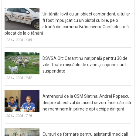
Un tânăr, lovit cu un obiect contondent, altul ar
fi fost împușcat cu un pistol cu bile, pe o
stradă din comuna Brâncoveni. Conflictul ar fi
plecat de la o tânără
22 iul. 2026 14:55
DSVSA Olt: Carantină națională pentru 30 de
zile. Toate mișcările de ovine și caprine sunt
suspendate
22 iul. 2026 13:57
Antrenorul de la CSM Slatina, Andrei Popescu,
despre obiectivul din acest sezon: Încercăm să
ne menținem în primele opt echipe din țară
20 iul. 2026 17:16
Cursuri de formare pentru asistenții medicali