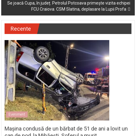
Se joacă Cupa, în județ. Petrolul Potcoava primește vizita echipei
FCU Craiova. CSM Slatina, deplasare la Lupii Profa
Recente
Eveniment
Mașina condusă de un bărbat de 51 de ani a lovit un
cap de pod, la Mihăești. Șoferul a murit