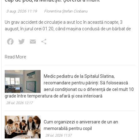
3 aug. 2026 11:19
Florentina Ștefan Ciobanu
Un grav accident de circulație a avut loc în această noapte, 3
august, în jurul orei 01.20, când mașina condusă de un bărbat de
Facebook
Twitter
Email
Partajează
Read More
Medic pediatru de la Spitalul Slatina,
recomandare pentru părinți: Să folosească
aerul condiționat cu o diferență de cel mult 10
grade între temperatura de afară și cea interioară
28 iul. 2026 12:17
Cum organizezi o aniversare de un an
memorabilă pentru copil
28 iul. 2026 11:57