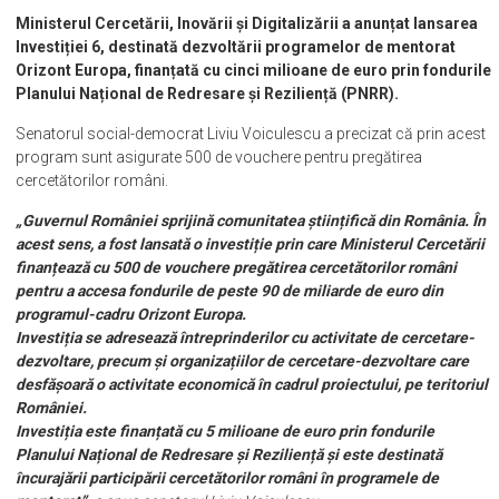
Ministerul Cercetării, Inovării și Digitalizării a anunțat lansarea
Investiției 6, destinată dezvoltării programelor de mentorat
Orizont Europa, finanțată cu cinci milioane de euro prin fondurile
Planului Național de Redresare și Reziliență (PNRR).
Senatorul social-democrat Liviu Voiculescu a precizat că prin acest
program sunt asigurate 500 de vouchere pentru pregătirea
cercetătorilor români.
„Guvernul României sprijină comunitatea științifică din România. În
acest sens, a fost lansată o investiție prin care Ministerul Cercetării
finanțează cu 500 de vouchere pregătirea cercetătorilor români
pentru a accesa fondurile de peste 90 de miliarde de euro din
programul-cadru Orizont Europa.
Investiția se adresează întreprinderilor cu activitate de cercetare-
dezvoltare, precum și organizațiilor de cercetare-dezvoltare care
desfășoară o activitate economică în cadrul proiectului, pe teritoriul
României.
Investiția este finanțată cu 5 milioane de euro prin fondurile
Planului Național de Redresare și Reziliență și este destinată
încurajării participării cercetătorilor români în programele de