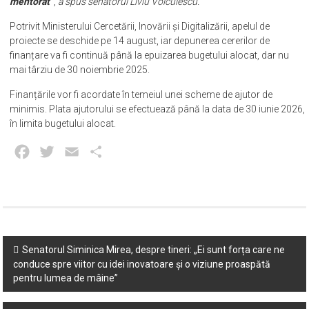
mentorat”
,
a spus senatorul Liviu Voiculescu.
Potrivit Ministerului Cercetării, Inovării și Digitalizării, apelul de
proiecte se deschide pe 14 august, iar depunerea cererilor de
finanțare va fi continuă până la epuizarea bugetului alocat, dar nu
mai târziu de 30 noiembrie 2025.
Finanțările vor fi acordate în temeiul unei scheme de ajutor de
minimis. Plata ajutorului se efectuează până la data de 30 iunie 2026,
în limita bugetului alocat.
Facebook
Twitter
Email
Partajează
Post
Senatorul Siminica Mirea, despre tineri: „Ei sunt forța care ne
conduce spre viitor cu idei inovatoare și o viziune proaspătă
navigation
pentru lumea de mâine”