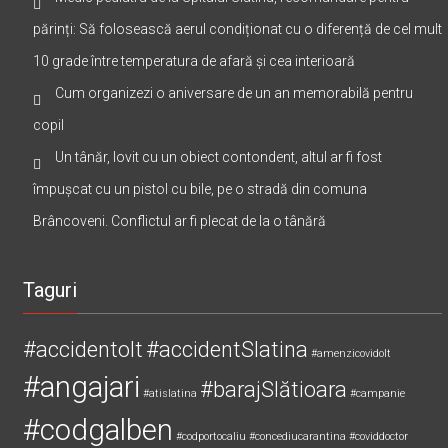
părinți: Să folosească aerul condiționat cu o diferență de cel mult
10 grade între temperatura de afară și cea interioară
Cum organizezi o aniversare de un an memorabilă pentru
copil
Un tânăr, lovit cu un obiect contondent, altul ar fi fost
împușcat cu un pistol cu bile, pe o stradă din comuna
Brâncoveni. Conflictul ar fi plecat de la o tânără
Taguri
#accidentolt
#accidentSlatina
#amenzicovidolt
#angajari
#barajSlătioara
#atislatina
#campanie
#codgalben
#codportocaliu
#concediucarantina
#coviddoctor