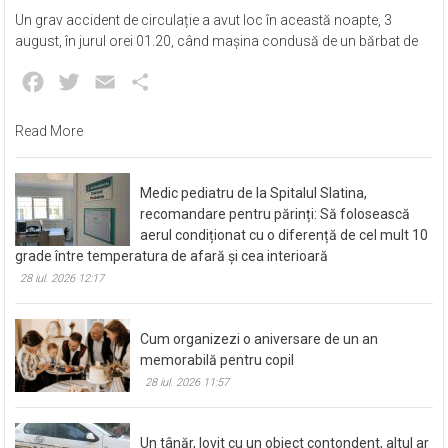
Un grav accident de circulație a avut loc în această noapte, 3
august, în jurul orei 01.20, când mașina condusă de un bărbat de
Facebook
Twitter
Email
Partajează
Read More
Medic pediatru de la Spitalul Slatina,
recomandare pentru părinți: Să folosească
aerul condiționat cu o diferență de cel mult 10
grade între temperatura de afară și cea interioară
28 iul. 2026 12:17
Cum organizezi o aniversare de un an
memorabilă pentru copil
28 iul. 2026 11:57
Un tânăr, lovit cu un obiect contondent, altul ar